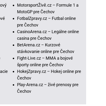
lový
MotorsportŽivě.cz – Formule 1 a
MotoGP pre Čechov
ové
FotbalZpravy.cz – Futbal online
pre Čechov
CasinoArena.cz – Legálne online
casina pre Čechov
BetArena.cz – Kurzové
stávkovanie online pre Čechov
e
Fight-Live.cz – MMA a bojové
športy online pre Čechov
acie
HokejZpravy.cz – Hokej online pre
Čechov
Play-Arena.cz – živé prenosy pre
Čechov