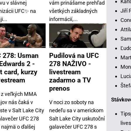
Karl
vu v slávnej
vám prinášame prehľad
Jiří
nizácii UFC✨ na
všetkých základných
i...
informácií,...
Con
Atti
Samu
Ľudo
 278: Usman
Pudilová na UFC
Mart
 Edwards 2 -
278 NAŽIVO -
Moni
t card, kurzy
livestream
Luci
ivestream
zadarmo a TV
Štef
prenos
í z veľkých MMA
Stávkov
ajov nás čaká v
V noci zo soboty na
te v Salt Lake City
nedeľu sa v americkom
Tips
alavečer UFC 278
Salt Lake City uskutoční
live
 najmä o ďalšej
galavečer UFC 278 s