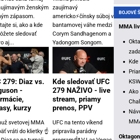
aujímavým ženským
zaujímavý
BOJOVÉ Š
ným zápasom.
americko⚡čínsky súboj v
tajte si, ako a kde
bantamovej váhe medzi
MMA liv
ôžete sledovať
Corym Sandhagenom a
Okta
o aj...
Yadongom Songom.
zad
Kde 
Pria
 279: Diaz vs.
Kde sledovať UFC
KS
guson -
279 NAŽIVO - live
Ako 
ormácie,
stream, priamy
Chal
asy, kurzy
prenos, PPV
Návo
MM
muž svetovej MMA
UFC na tento víkend
äť vráti do klietky ☝
pripravila parádny
Oktagon
Diaz sa na turnaji
program☝❗ V Las Vegas