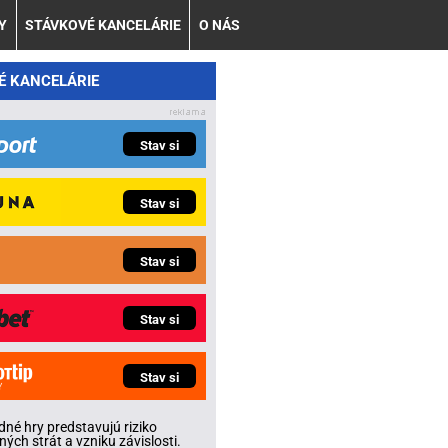
Y
STÁVKOVÉ KANCELÁRIE
O NÁS
É KANCELÁRIE
Stav si
Stav si
Stav si
Stav si
Stav si
né hry predstavujú riziko
ných strát a vzniku závislosti.