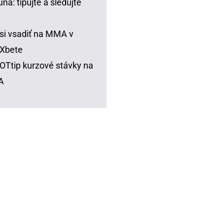
una: tipujte a sledujte
si vsadiť na MMA v
Xbete
Ttip kurzové stávky na
A