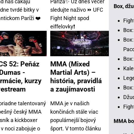
nd nás čakajú
Paríža✨ Už dnes večer
Box, džu
dne tvrdé bitky v
sledujte naživo ⏩ UFC
ntickom Paríži ❤️
Fight Night spod
Figh
eiffelovky❗
Box:
Box:
Pac
Box:
S 52: Peňáz
MMA (Mixed
Kale
 Dumas -
Martial Arts) –
Leg
ormácie, kurzy
história, pravidlá
Box:
ivestream
a zaujímavosti
Džud
riadne talentovaný
MMA je v našich
Figh
pešný český MMA
končinách stále viac
sník a kickboxer
populárnejší bojový
MMA bojo
v noci zabojuje o
šport. V tomto článku