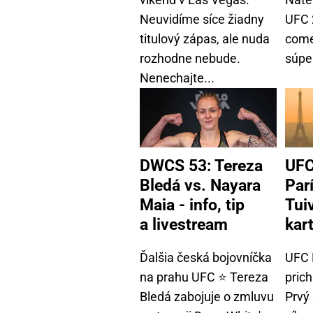
Neuvidíme síce žiadny
UFC 
titulový zápas, ale nuda
come
rozhodne nebude.
súpe
Nenechajte...
DWCS 53: Tereza
UFC
Bledá vs. Nayara
Par
Maia - info, tip
Tui
a livestream
kar
Ďalšia česká bojovníčka
UFC 
na prahu UFC ⭐ Tereza
pric
Bledá zabojuje o zmluvu
Prvý