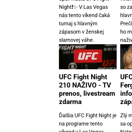
Night❗✨ V Las Vegas
so z
nás tento víkend čaká
hlav
turnaj s hlavným
Prečí
zápasom v ženskej
ho m
slamovej váhe.
naživ
UFC Fight Night
UFC
210 NAŽIVO - TV
Fer
prenos, livestream
inf
zdarma
záp
Ďalšia UFC Fight Night je
Zlý 
na programe tento
sa op
víkend v Las Vegas.
Nate 