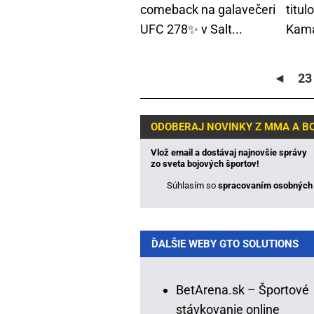
comeback na galavečeri
titul
UFC 278✨ v Salt...
Kama
◄
23
ODOBERAJ NOVINKY Z MMA A B
Vlož email a dostávaj najnovšie správy
zo sveta bojových športov!
Súhlasím so
spracovaním osobných 
ĎALŠIE WEBY GTO SOLUTIONS
BetArena.sk – Športové
stávkovanie online