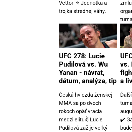
Vettori ⭐ Jednotka a
zmlu
trojka strednej váhy.
orga
turnaj
UFC 278: Lucie
UFC
Pudilová vs. Wu
vs.
Yanan - návrat,
figh
dátum, analýza, tip
a l
Česká hviezda ženskej
Ďalš
MMA sa po dvoch
turn
rokoch opäť vracia
augus
medzi elitu✌ Lucie
✔️ G
Pudilová zažije veľký
bude