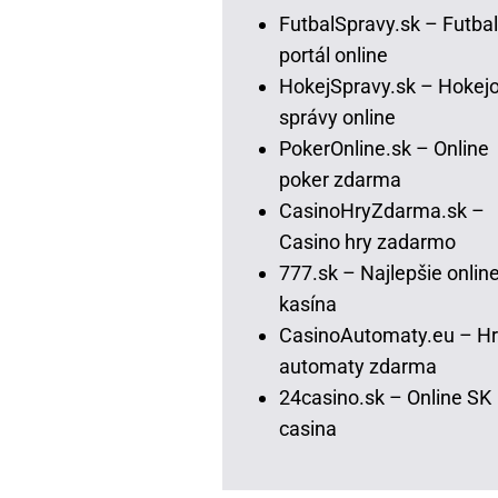
FutbalSpravy.sk – Futba
portál online
HokejSpravy.sk – Hokej
správy online
PokerOnline.sk – Online
poker zdarma
CasinoHryZdarma.sk –
Casino hry zadarmo
777.sk – Najlepšie onlin
kasína
CasinoAutomaty.eu – Hr
automaty zdarma
24casino.sk – Online SK
casina