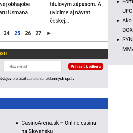
Fort
ovej obhajobe
titulovým zápasom. A
UFC
ru Usmana...
uvidíme aj návrat
Ako 
českej...
DOX
24
25
26
27
►
SYNO
MM
OXU
údajov
pre účel zasielania reklamných správ
CasinoArena.sk – Online casina
na Slovensku