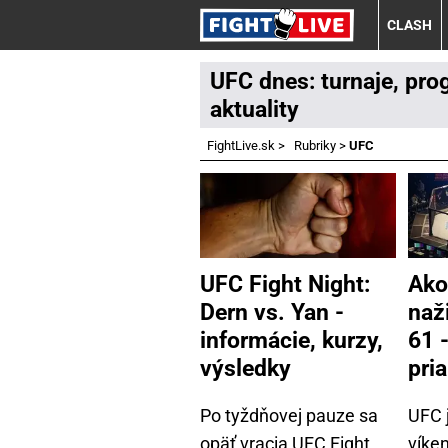
CLASH
UFC dnes: turnaje, pro
aktuality
FightLive.sk
>
Rubriky
>
UFC
UFC Fight Night:
Ako
Dern vs. Yan -
naž
informácie, kurzy,
61 
výsledky
pri
Po tyždňovej pauze sa
UFC 
opäť vracia UFC Fight
víke