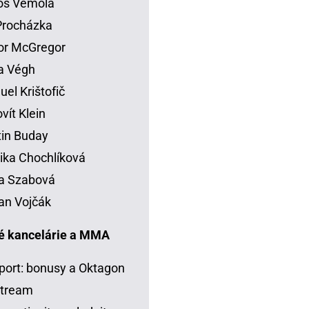
os Vémola
 Procházka
or McGregor
la Végh
el Krištofič
vít Klein
in Buday
ka Chochlíková
a Szabová
an Vojčák
é kancelárie a MMA
port: bonusy a Oktagon
stream