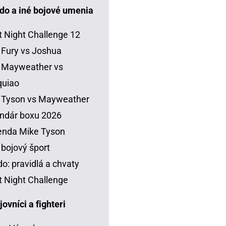
do a iné bojové umenia
t Night Challenge 12
 Fury vs Joshua
 Mayweather vs
quiao
 Tyson vs Mayweather
ndár boxu 2026
enda Mike Tyson
 bojový šport
o: pravidlá a chvaty
t Night Challenge
vníci a fighteri