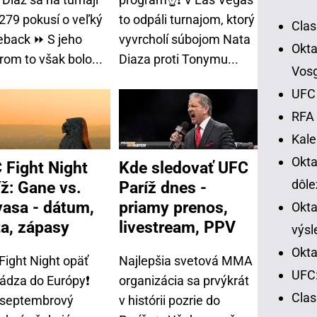
279 pokusí o veľký
to odpáli turnajom, ktorý
Clas
back ⏩ S jeho
vyvrcholí súbojom Nata
Okta
rom to však bolo...
Diaza proti Tonymu...
Vos
UFC 
RFA 
Kal
Okt
 Fight Night
Kde sledovať UFC
dôle
íž: Gane vs.
Paríž dnes -
vasa - dátum,
priamy prenos,
Okta
ta, zápasy
livestream, PPV
výsl
Okta
Fight Night opäť
Najlepšia svetová MMA
UFC:
hádza do Európy❗
organizácia sa prvýkrát
Cla
 septembrový
v histórii pozrie do