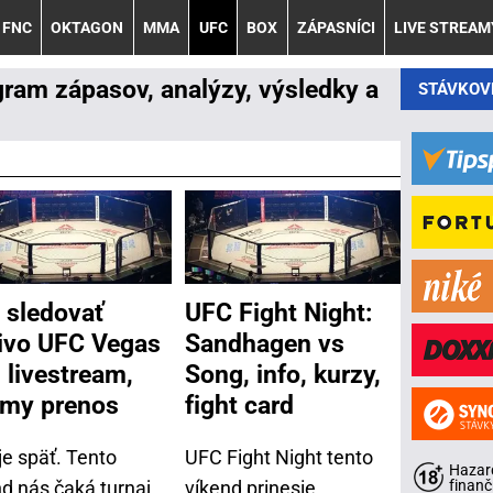
FNC
OKTAGON
MMA
UFC
BOX
ZÁPASNÍCI
LIVE STREAM
gram zápasov, analýzy, výsledky a
STÁVKOV
 sledovať
UFC Fight Night:
ivo UFC Vegas
Sandhagen vs
- livestream,
Song, info, kurzy,
amy prenos
fight card
je späť. Tento
UFC Fight Night tento
Hazard
nd nás čaká turnaj
víkend prinesie
finanč