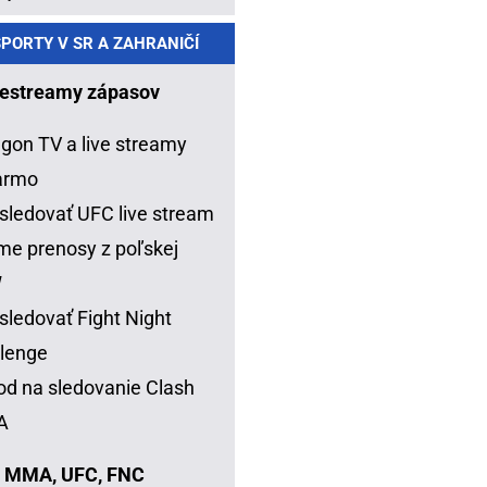
PORTY V SR A ZAHRANIČÍ
estreamy zápasov
gon TV a live streamy
armo
sledovať UFC live stream
me prenosy z poľskej
W
sledovať Fight Night
lenge
d na sledovanie Clash
A
 MMA, UFC, FNC