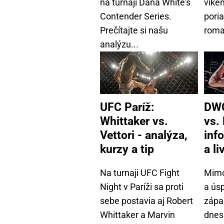
na turnaji Dana White's
víke
Contender Series.
poria
Prečítajte si našu
roma
analýzu...
UFC Paríž:
DWC
Whittaker vs.
vs.
Vettori - analýza,
inf
kurzy a tip
a l
Na turnaji UFC Fight
Mimo
Night v Paríži sa proti
a ús
sebe postavia aj Robert
zápa
Whittaker a Marvin
dnes 