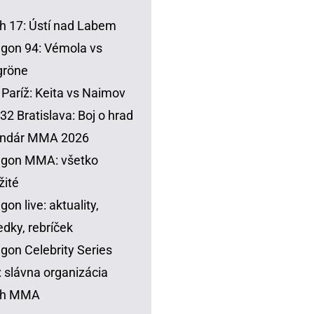
h 17: Ústí nad Labem
gon 94: Vémola vs
gröne
Paríž: Keita vs Naimov
32 Bratislava: Boj o hrad
endár MMA 2026
agon MMA: všetko
žité
gon live: aktuality,
edky, rebríček
gon Celebrity Series
 slávna organizácia
sh MMA