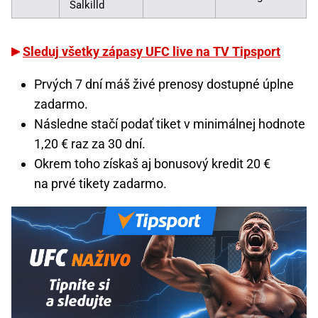
Salkilld
Sleduj všetky zápasy UFC live na TV Tipsport
Prvých 7 dní máš živé prenosy dostupné úplne
zadarmo.
Následne stačí podať tiket v minimálnej hodnote
1,20 € raz za 30 dní.
Okrem toho získaš aj bonusový kredit 20 €
na prvé tikety zadarmo.