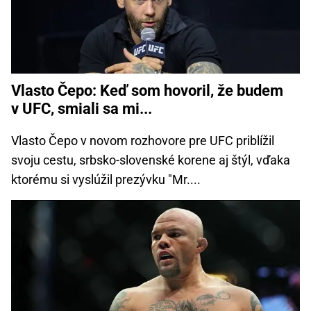
Vlasto Čepo: Keď som hovoril, že budem
v UFC, smiali sa mi...
Vlasto Čepo v novom rozhovore pre UFC priblížil
svoju cestu, srbsko-slovenské korene aj štýl, vďaka
ktorému si vyslúžil prezývku "Mr....