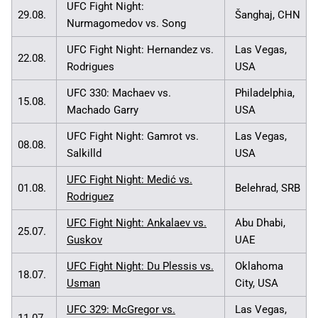
UFC Fight Night:
29.08.
Šanghaj, CHN
Nurmagomedov vs. Song
UFC Fight Night: Hernandez vs.
Las Vegas,
22.08.
Rodrigues
USA
UFC 330: Machaev vs.
Philadelphia,
15.08.
Machado Garry
USA
UFC Fight Night: Gamrot vs.
Las Vegas,
08.08.
Salkilld
USA
UFC Fight Night: Medić vs.
01.08.
Belehrad, SRB
Rodriguez
UFC Fight Night: Ankalaev vs.
Abu Dhabi,
25.07.
Guskov
UAE
UFC Fight Night: Du Plessis vs.
Oklahoma
18.07.
Usman
City, USA
UFC 329: McGregor vs.
Las Vegas,