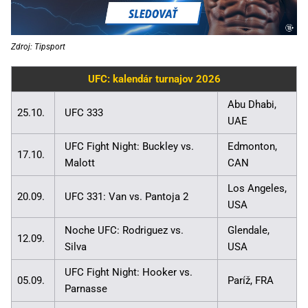
Zdroj: Tipsport
UFC: kalendár turnajov 2026
Abu Dhabi,
25.10.
UFC 333
UAE
UFC Fight Night: Buckley vs.
Edmonton,
17.10.
Malott
CAN
Los Angeles,
20.09.
UFC 331: Van vs. Pantoja 2
USA
Noche UFC: Rodriguez vs.
Glendale,
12.09.
Silva
USA
UFC Fight Night: Hooker vs.
05.09.
Paríž, FRA
Parnasse