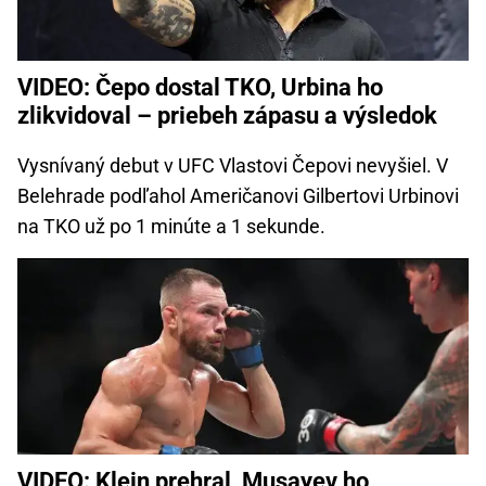
VIDEO: Čepo dostal TKO, Urbina ho
zlikvidoval – priebeh zápasu a výsledok
Vysnívaný debut v UFC Vlastovi Čepovi nevyšiel. V
Belehrade podľahol Američanovi Gilbertovi Urbinovi
na TKO už po 1 minúte a 1 sekunde.
VIDEO: Klein prehral, Musayev ho