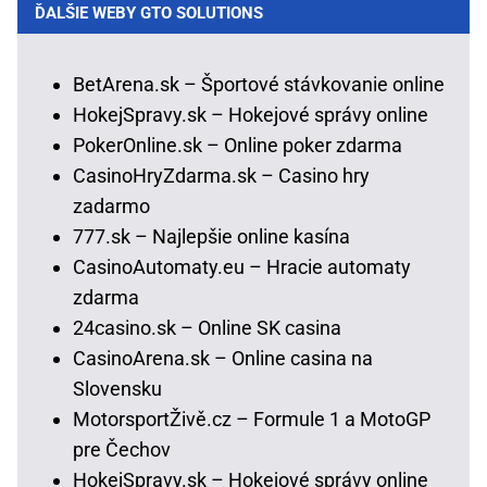
ĎALŠIE WEBY GTO SOLUTIONS
BetArena.sk – Športové stávkovanie online
HokejSpravy.sk – Hokejové správy online
PokerOnline.sk – Online poker zdarma
CasinoHryZdarma.sk – Casino hry
zadarmo
777.sk – Najlepšie online kasína
CasinoAutomaty.eu – Hracie automaty
zdarma
24casino.sk – Online SK casina
CasinoArena.sk – Online casina na
Slovensku
MotorsportŽivě.cz – Formule 1 a MotoGP
pre Čechov
HokejSpravy.sk – Hokejové správy online