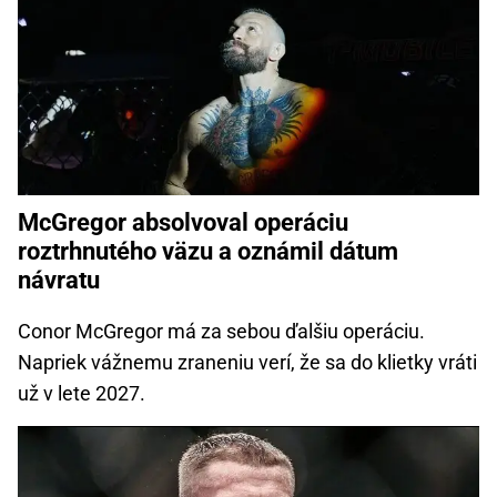
McGregor absolvoval operáciu
roztrhnutého väzu a oznámil dátum
návratu
Conor McGregor má za sebou ďalšiu operáciu.
Napriek vážnemu zraneniu verí, že sa do klietky vráti
už v lete 2027.