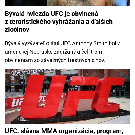
Bývalá hviezda UFC je obvinená
z teroristického vyhrážania a ďalších
zločinov
Bývalý vyzývateľ o titul UFC Anthony Smith bol v
americkej Nebraske zadržaný a čelí trom
obvineniam zo závažných trestných činov.
UFC: slávna MMA organizácia, program,