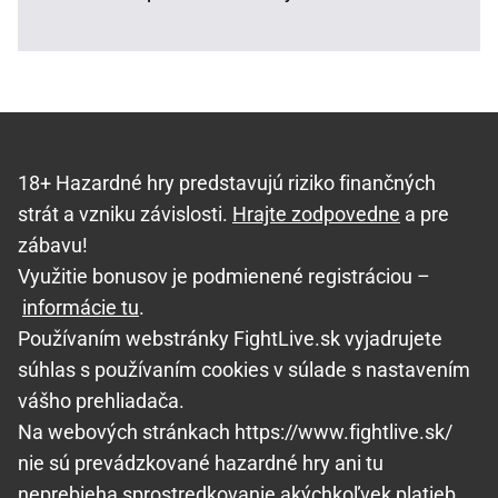
18+ Hazardné hry predstavujú riziko finančných
strát a vzniku závislosti.
Hrajte zodpovedne
a pre
zábavu!
Využitie bonusov je podmienené registráciou –
informácie tu
.
Používaním webstránky FightLive.sk vyjadrujete
súhlas s používaním cookies v súlade s nastavením
vášho prehliadača.
Na webových stránkach https://www.fightlive.sk/
nie sú prevádzkované hazardné hry ani tu
neprebieha sprostredkovanie akýchkoľvek platieb.