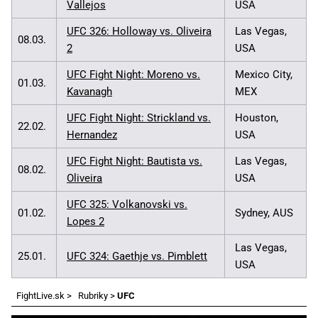
Vallejos
USA
UFC 326: Holloway vs. Oliveira
Las Vegas,
08.03.
2
USA
UFC Fight Night: Moreno vs.
Mexico City,
01.03.
Kavanagh
MEX
UFC Fight Night: Strickland vs.
Houston,
22.02.
Hernandez
USA
UFC Fight Night: Bautista vs.
Las Vegas,
08.02.
Oliveira
USA
UFC 325: Volkanovski vs.
01.02.
Sydney, AUS
Lopes 2
Las Vegas,
25.01.
UFC 324: Gaethje vs. Pimblett
USA
FightLive.sk
>
Rubriky
>
UFC