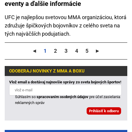
eventy a ďalšie informácie
UFC je najlepšou svetovou MMA organizáciou, ktorá
združuje špičkových bojovníkov z celého sveta na
tých najväčších podujatiach.
◄
1
2
3
4
5
►
ODOBERAJ NOVINKY Z MMA A BOXU
Vlož email a dostávaj najnovšie správy zo sveta bojových športov!
Súhlasím so
spracovaním osobných údajov
pre účel zasielania
reklamných správ