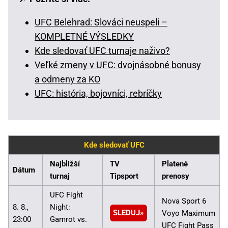
UFC Belehrad: Slováci neuspeli –
KOMPLETNÉ VÝSLEDKY
Kde sledovať UFC turnaje naživo?
Veľké zmeny v UFC: dvojnásobné bonusy
a odmeny za KO
UFC: história, bojovníci, rebríčky
Kde sledovať UFC
Najbližší
TV
Platené
Dátum
turnaj
Tipsport
prenosy
UFC Fight
Nova Sport 6
8. 8.,
Night:
SLEDUJ
Voyo Maximum
23:00
Gamrot vs.
UFC Fight Pass