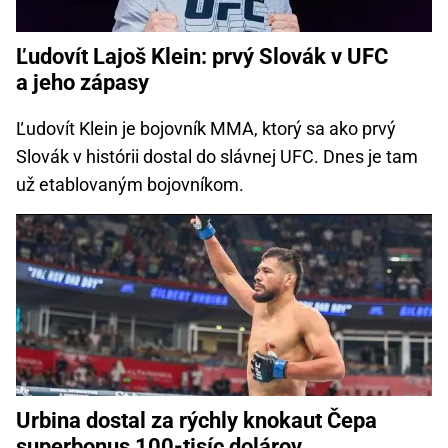
Ľudovít Lajoš Klein: prvý Slovák v UFC
a jeho zápasy
Ľudovít Klein je bojovník MMA, ktorý sa ako prvý
Slovák v histórii dostal do slávnej UFC. Dnes je tam
už etablovaným bojovníkom.
Urbina dostal za rýchly knokaut Čepa
superbonus 100-tisíc dolárov