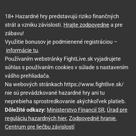
18+ Hazardné hry predstavujú riziko finančných
strát a vzniku závislosti.
Hrajte zodpovedne
a pre
zábavu!
Využitie bonusov je podmienené registráciou –
informácie tu
.
Používaním webstránky FightLive.sk vyjadrujete
súhlas s používaním cookies v súlade s nastavením
vášho prehliadača.
Na webových stránkach https://www.fightlive.sk/
nie sú prevádzkované hazardné hry ani tu
neprebieha sprostredkovanie akýchkoľvek platieb.
Dôležité odkazy:
Ministerstvo Financií SR
,
Úrad pre
reguláciu hazardných hier
,
Zodpovedné hranie
,
Centrum pre liečbu závislostí