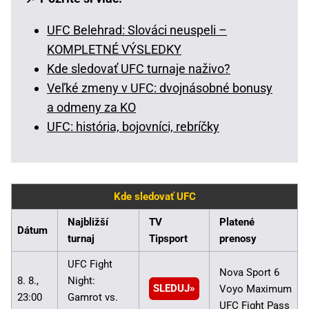
UFC Belehrad: Slováci neuspeli –
KOMPLETNÉ VÝSLEDKY
Kde sledovať UFC turnaje naživo?
Veľké zmeny v UFC: dvojnásobné bonusy
a odmeny za KO
UFC: história, bojovníci, rebríčky
Kde sledovať UFC
Najbližší
TV
Platené
Dátum
turnaj
Tipsport
prenosy
UFC Fight
Nova Sport 6
8. 8.,
Night:
SLEDUJ
Voyo Maximum
23:00
Gamrot vs.
UFC Fight Pass