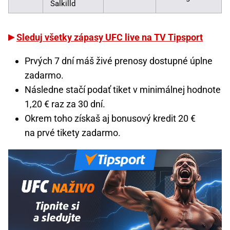
Salkilld
Sleduj všetky zápasy UFC live na TV Tipsport
Prvých 7 dní máš živé prenosy dostupné úplne
zadarmo.
Následne stačí podať tiket v minimálnej hodnote
1,20 € raz za 30 dní.
Okrem toho získaš aj bonusový kredit 20 €
na prvé tikety zadarmo.