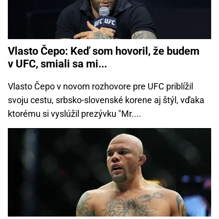
Vlasto Čepo: Keď som hovoril, že budem
v UFC, smiali sa mi...
Vlasto Čepo v novom rozhovore pre UFC priblížil
svoju cestu, srbsko-slovenské korene aj štýl, vďaka
ktorému si vyslúžil prezývku "Mr....