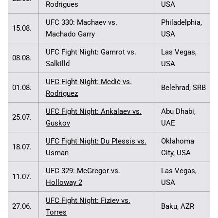
Rodrigues
USA
UFC 330: Machaev vs.
Philadelphia,
15.08.
Machado Garry
USA
UFC Fight Night: Gamrot vs.
Las Vegas,
08.08.
Salkilld
USA
UFC Fight Night: Medić vs.
01.08.
Belehrad, SRB
Rodriguez
UFC Fight Night: Ankalaev vs.
Abu Dhabi,
25.07.
Guskov
UAE
UFC Fight Night: Du Plessis vs.
Oklahoma
18.07.
Usman
City, USA
UFC 329: McGregor vs.
Las Vegas,
11.07.
Holloway 2
USA
UFC Fight Night: Fiziev vs.
27.06.
Baku, AZR
Torres