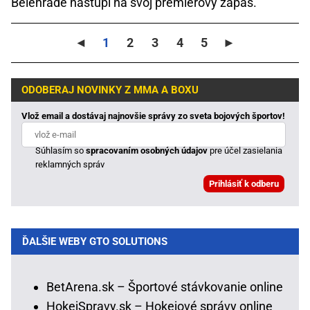
Belehrade nastúpi na svoj premiérový zápas.
◄
1
2
3
4
5
►
ODOBERAJ NOVINKY Z MMA A BOXU
Vlož email a dostávaj najnovšie správy zo sveta bojových športov!
Súhlasím so
spracovaním osobných údajov
pre účel zasielania
reklamných správ
ĎALŠIE WEBY GTO SOLUTIONS
BetArena.sk – Športové stávkovanie online
HokejSpravy.sk – Hokejové správy online