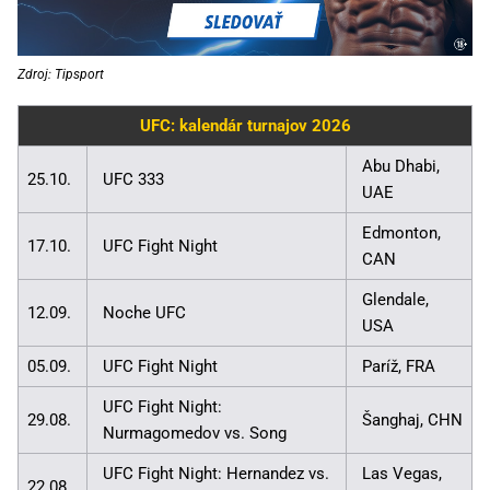
Zdroj: Tipsport
UFC: kalendár turnajov 2026
Abu Dhabi,
25.10.
UFC 333
UAE
Edmonton,
17.10.
UFC Fight Night
CAN
Glendale,
12.09.
Noche UFC
USA
05.09.
UFC Fight Night
Paríž, FRA
UFC Fight Night:
29.08.
Šanghaj, CHN
Nurmagomedov vs. Song
UFC Fight Night: Hernandez vs.
Las Vegas,
22.08.