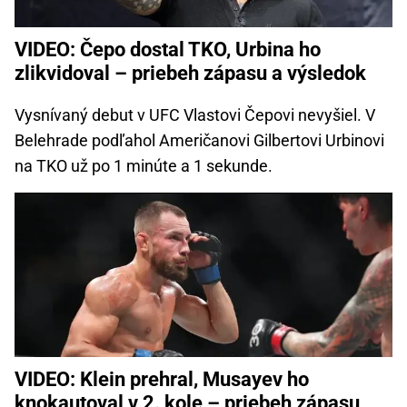
VIDEO: Čepo dostal TKO, Urbina ho
zlikvidoval – priebeh zápasu a výsledok
Vysnívaný debut v UFC Vlastovi Čepovi nevyšiel. V
Belehrade podľahol Američanovi Gilbertovi Urbinovi
na TKO už po 1 minúte a 1 sekunde.
VIDEO: Klein prehral, Musayev ho
knokautoval v 2. kole – priebeh zápasu