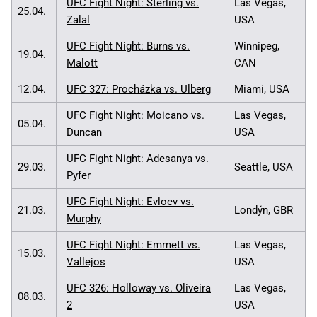
UFC Fight Night: Sterling vs.
Las Vegas,
25.04.
Zalal
USA
UFC Fight Night: Burns vs.
Winnipeg,
19.04.
Malott
CAN
12.04.
UFC 327: Procházka vs. Ulberg
Miami, USA
UFC Fight Night: Moicano vs.
Las Vegas,
05.04.
Duncan
USA
UFC Fight Night: Adesanya vs.
29.03.
Seattle, USA
Pyfer
UFC Fight Night: Evloev vs.
21.03.
Londýn, GBR
Murphy
UFC Fight Night: Emmett vs.
Las Vegas,
15.03.
Vallejos
USA
UFC 326: Holloway vs. Oliveira
Las Vegas,
08.03.
2
USA