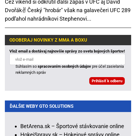
Cez víkend si odkrútil ďalší zápas v UFC aj David
Dvořák✌ Český "hrobár" však na galavečeri UFC 289
podľahol nahrádníkovi Stephenovi...
ODOBERAJ NOVINKY Z MMA A BOXU
Vlož email a dostávaj najnovšie správy zo sveta bojových športov!
Súhlasím so
spracovaním osobných údajov
pre účel zasielania
reklamných správ
ĎALŠIE WEBY GTO SOLUTIONS
BetArena.sk – Športové stávkovanie online
HokejSpravy.sk – Hokejové správy online