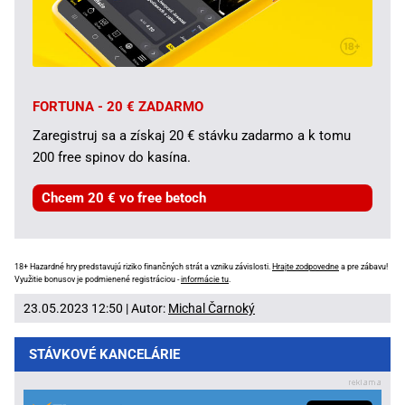
FORTUNA - 20 € ZADARMO
Zaregistruj sa a získaj 20 € stávku zadarmo a k tomu
200 free spinov do kasína.
Chcem 20 € vo free betoch
18+ Hazardné hry predstavujú riziko finančných strát a vzniku závislosti.
Hrajte zodpovedne
a pre zábavu!
Využitie bonusov je podmienené registráciou -
informácie tu
.
23.05.2023 12:50 | Autor:
Michal Čarnoký
STÁVKOVÉ KANCELÁRIE