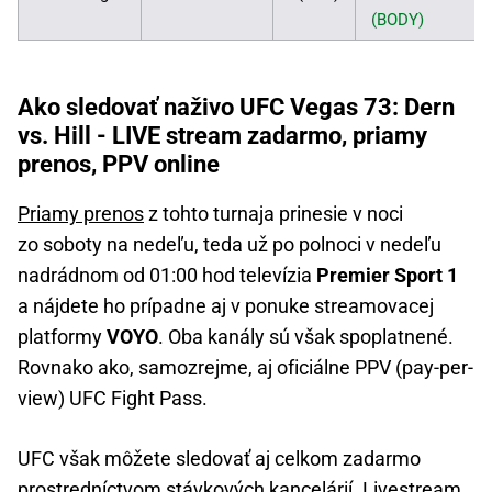
(BODY)
Ako sledovať naživo UFC Vegas 73: Dern
vs. Hill - LIVE stream zadarmo, priamy
prenos, PPV online
Priamy prenos
z tohto turnaja prinesie v noci
zo soboty na nedeľu, teda už po polnoci v nedeľu
nadrádnom od 01:00 hod televízia
Premier Sport 1
a nájdete ho prípadne aj v ponuke streamovacej
platformy
VOYO
. Oba kanály sú však spoplatnené.
Rovnako ako, samozrejme, aj oficiálne PPV (pay-per-
view) UFC Fight Pass.
UFC však môžete sledovať aj celkom zadarmo
prostredníctvom stávkových kancelárií. Livestream