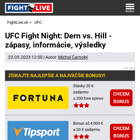
FightLive.sk
>
UFC
UFC Fight Night: Dern vs. Hill -
zápasy, informácie, výsledky
23.05.2023 12:50 | Autor:
Michal Čarnoký
ZÍSKAJTE NAJLEPŠIE A NAJVÄČŠIE BONUSY!
Stávky 20 €
zadarmo
CHCEM
a 200 free spinov
BONUS
Bonus až 4 000 €
CHCEM
a 20 € zadarmo
BONUS