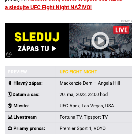
a sledujte UFC Fight Night NAŽIVO!
PREVIEW
UFC FIGHT NIGHT
🥊️ Hlavný zápas:
Mackenzie Dern – Angela Hill
🗓️ Dátum a čas:
20. máj 2023, 22:00 hod
🌎 Miesto:
UFC Apex, Las Vegas, USA
💻 Livestream
Fortuna TV
,
Tipsport TV
📺 Priamy prenos:
Premier Sport 1, VOYO