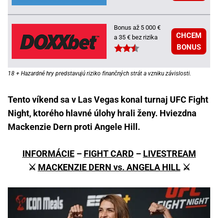
Bonus až 5 000 €
CHCEM
a 35 € bez rizika
BONUS
18 + Hazardné hry predstavujú riziko finančných strát a vzniku závislosti.
Tento víkend sa v Las Vegas konal turnaj UFC Fight
Night, ktorého hlavné úlohy hrali ženy. Hviezdna
Mackenzie Dern proti Angele Hill.
INFORMÁCIE
–
FIGHT CARD
–
LIVESTREAM
⚔️
MACKENZIE DERN vs. ANGELA HILL
⚔️