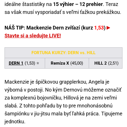
ideálne štastistiky na
15 výhier – 12 prehier
. Teraz
sa však musí vysporiadať s veľmi ťažkou prekážkou.
NÁŠ TIP: Mackenzie Dern zvíťazí (kurz
1,53
)
Stavte si a sledujte LIVE!
FORTUNA KURZY: DERN vs. HILL
DERN 1
(1,53) ⭐
Remíza X
(45,00)
HILL 2
(2,51)
Mackenzie je špičkovou grapplerkou, Angela je
výborná v postoji. No kým Dernovú môžeme označiť
za komplexnú bojovníčku, Hillová je na zemi veľmi
slabá. Z tohto pohľadu by to pre mnohonásobnú
šampiónku v jiu-jitsu mala byť ľahká práca. Tipujeme
jednotku.