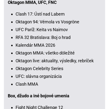
Oktagon MMA, UFC, FNC
Clash 17: Ústí nad Labem
Oktagon 94: Vémola vs Vosgröne
UFC Paríž: Keita vs Naimov
RFA 32 Bratislava: Boj o hrad
Kalendár MMA 2026
Oktagon MMA: všetko dôležité
Oktagon live: aktuality, výsledky, rebríček
Oktagon Celebrity Series
UFC: slávna organizácia
Clash MMA
Box, džudo a iné bojové umenia
Fight Night Challenge 12