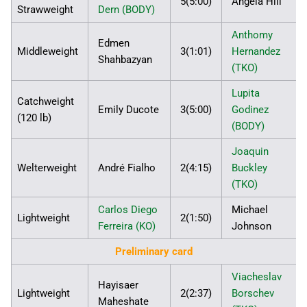
5(5:00)
Angela Hill
Strawweight
Dern (BODY)
Anthomy
Edmen
Middleweight
3(1:01)
Hernandez
Shahbazyan
(TKO)
Lupita
Catchweight
Emily Ducote
3(5:00)
Godinez
(120 lb)
(BODY)
Joaquin
Welterweight
André Fialho
2(4:15)
Buckley
(TKO)
Carlos Diego
Michael
Lightweight
2(1:50)
Ferreira (KO)
Johnson
Preliminary card
Viacheslav
Hayisaer
Lightweight
2(2:37)
Borschev
Maheshate