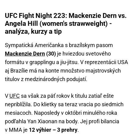
UFC Fight Night 223: Mackenzie Dern vs.
Angela Hill (women's strawweight) -
analýza, kurzy a tip
Sympatická Američanka s brazílskym pasom
Mackenzie Dern
(30)
je hviezdou svetového
formátu v grapplingu a jiu-jitsu. V reprezentácii USA
aj Brazílie má na konte množstvo majstrovských
titulov z medzinárodných podujatí.
V
UFC
sa však za päť rokov k titulu zatiaľ ešte
nepriblížila. Do klietky sa teraz vracia po siedmich
mesiacoch. Naposledy v októbri minulého roka
podľahla Yan Xiaonan na body. Jej profi bilancia
v MMA je
12 výhier – 3 prehry
.