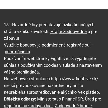
18+ Hazardné hry predstavujú riziko finančných
strát a vzniku závislosti.
Hrajte zodpovedne
a pre
zábavu!
Využitie bonusov je podmienené registráciou –
informácie tu
.
Používaním webstránky FightLive.sk vyjadrujete
súhlas s používaním cookies v súlade s nastavením
vášho prehliadača.
Na webových stránkach https://www.fightlive.sk/
nie sú prevádzkované hazardné hry ani tu
neprebieha sprostredkovanie akýchkoľvek platieb.
Dôležité odkazy:
Ministerstvo Financií SR
,
Úrad pre
reguláciu hazardných hier
,
Zodpovedné hranie
,