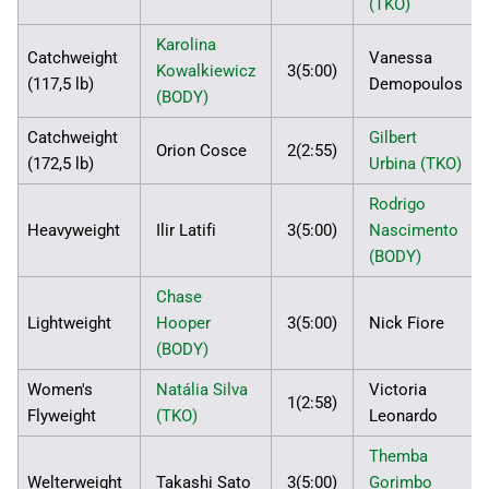
(TKO)
Karolina
Catchweight
Vanessa
Kowalkiewicz
3(5:00)
(117,5 lb)
Demopoulos
(BODY)
Catchweight
Gilbert
Orion Cosce
2(2:55)
(172,5 lb)
Urbina (TKO)
Rodrigo
Heavyweight
Ilir Latifi
3(5:00)
Nascimento
(BODY)
Chase
Lightweight
Hooper
3(5:00)
Nick Fiore
(BODY)
Women's
Natália Silva
Victoria
1(2:58)
Flyweight
(TKO)
Leonardo
Themba
Welterweight
Takashi Sato
3(5:00)
Gorimbo