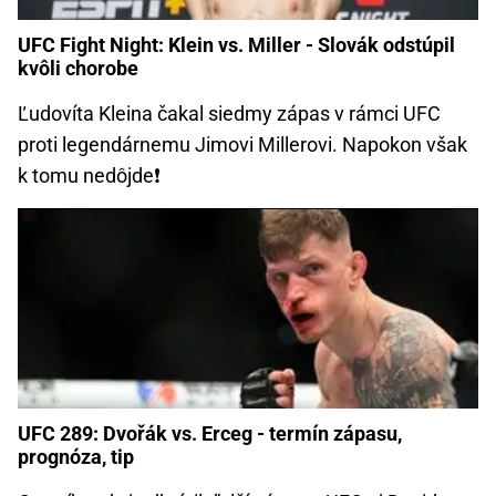
UFC Fight Night: Klein vs. Miller - Slovák odstúpil
kvôli chorobe
Ľudovíta Kleina čakal siedmy zápas v rámci UFC
proti legendárnemu Jimovi Millerovi. Napokon však
k tomu nedôjde❗
UFC 289: Dvořák vs. Erceg - termín zápasu,
prognóza, tip