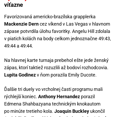
víťazne
Favorizovaná americko-brazílska grapplerka
Mackenzie Dern
cez víkend v Las Vegas v hlavnom
zápase potvrdila úlohu favoritky. Angelu Hill zdolala
v piatich kolách na body celkom jednoznačne 49:43,
49:44 a 49:44.
Na hlavnej karte turnaja prebehol ešte jede ženský
zápas, ktorí taktiež rozuzlili až bodoví rozhodcovia.
Lupita Godinez
v ňom porazila Emily Ducote.
Ďalšie tri duely vo vrcholnej časti programu mali
rýchlejší koniec.
Anthony Hernandez
porazil
Edmena Shahbazyana technickým knokautom
po minúte tretieho kola.
Joaquin Buckley
ukončil