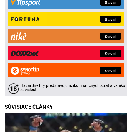
Stav si
Stav si
Stav si
Stav si
Stav si
Hazardné hry predstavujú riziko finančných strát a vzniku
závislosti.
SÚVISIACE ČLÁNKY