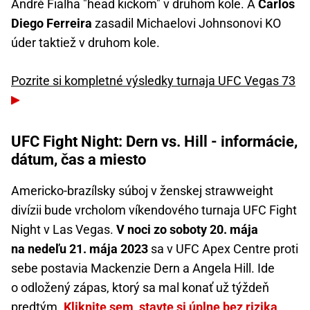
André Fialha "head kickom" v druhom kole. A
Carlos
Diego Ferreira
zasadil Michaelovi Johnsonovi KO
úder taktiež v druhom kole.
Pozrite si kompletné výsledky turnaja UFC Vegas 73
UFC Fight Night: Dern vs. Hill - informácie,
dátum, čas a miesto
Americko-brazílsky súboj v ženskej strawweight
divízii bude vrcholom víkendového turnaja UFC Fight
Night v Las Vegas.
V noci zo soboty 20. mája
na nedeľu 21. mája 2023
sa v UFC Apex Centre proti
sebe postavia Mackenzie Dern a Angela Hill. Ide
o odložený zápas, ktorý sa mal konať už týždeň
predtým.
Kliknite sem, stavte si úplne bez rizika