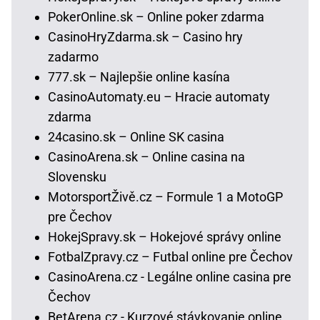
PokerOnline.sk – Online poker zdarma
CasinoHryZdarma.sk – Casino hry
zadarmo
777.sk – Najlepšie online kasína
CasinoAutomaty.eu – Hracie automaty
zdarma
24casino.sk – Online SK casina
CasinoArena.sk – Online casina na
Slovensku
MotorsportŽivě.cz – Formule 1 a MotoGP
pre Čechov
HokejSpravy.sk – Hokejové správy online
FotbalZpravy.cz – Futbal online pre Čechov
CasinoArena.cz - Legálne online casina pre
Čechov
BetArena.cz - Kurzové stávkovanie online