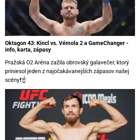
Oktagon 43: Kincl vs. Vémola 2 a GameChanger -
info, karta, zápasy
Pražská O2 Aréna zažila obrovský galavečer, ktorý
priniesol jeden z najočakávanejších zápasov našej
scény❗☝