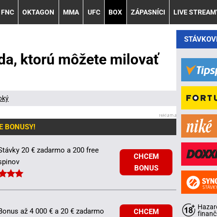
FNC
OKTAGON
MMA
UFC
BOX
ZÁPASNÍCI
LIVE STREAM
STÁVKOV
da, ktorú môžete milovať
oký
E BONUSY!
Stávky 20 € zadarmo a 200 free
CHCEM
spinov
BONUS
Hazard
Bonus až 4 000 € a 20 € zadarmo
CHCEM
finanč