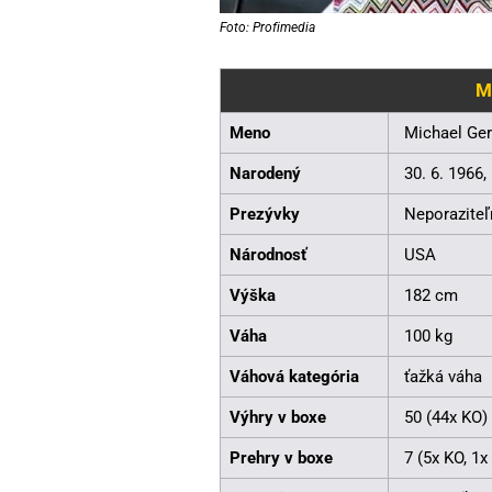
Foto: Profimedia
Mi
Meno
Michael Ger
Narodený
30. 6. 1966
Prezývky
Neporaziteľ
Národnosť
USA
Výška
182 cm
Váha
100 kg
Váhová kategória
ťažká váha
Výhry v boxe
50 (44x KO)
Prehry v boxe
7 (5x KO, 1x