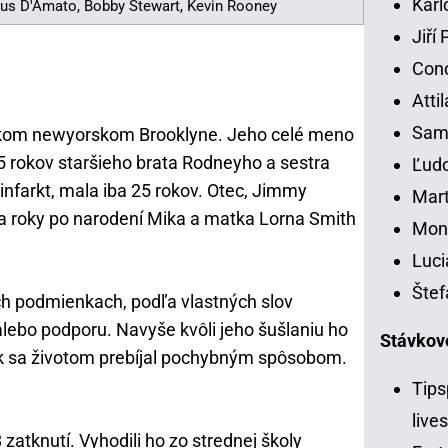
Karl
Cus D'Amato, Bobby Stewart, Kevin Rooney
Jiří
Con
Atti
Samu
vokom newyorskom Brooklyne. Jeho celé meno
5 rokov staršieho brata Rodneyho a sestra
Ľudo
infarkt, mala iba 25 rokov. Otec, Jimmy
Mart
dva roky po narodení Mika a matka Lorna Smith
Moni
Luci
Štef
ch podmienkach, podľa vlastných slov
alebo podporu. Navyše kvôli jeho šušlaniu ho
Stávkov
tak sa životom prebíjal pochybným spôsobom.
Tips
live
zatknutí. Vyhodili ho zo strednej školy