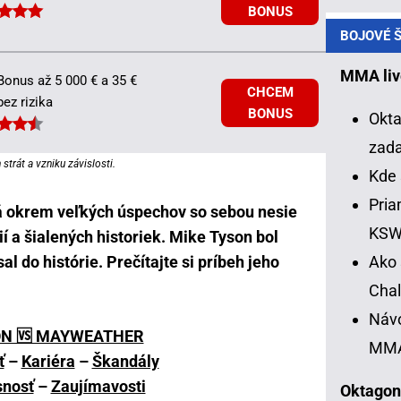
BONUS
BOJOVÉ Š
MMA liv
Bonus až 5 000 € a 35 €
CHCEM
bez rizika
BONUS
Okta
zad
strát a vzniku závislosti.
Kde 
Pria
á okrem veľkých úspechov so sebou nesie
KS
í a šialených historiek. Mike Tyson bol
Ako 
l do histórie. Prečítajte si príbeh jeho
Chal
Návo
N 🆚 MAYWEATHER
MM
ť
–
Kariéra
–
Škandály
snosť
–
Zaujímavosti
Oktagon