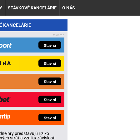
Y
STÁVKOVÉ KANCELÁRIE
O NÁS
É KANCELÁRIE
Stav si
Stav si
Stav si
Stav si
Stav si
né hry predstavujú riziko
ných strát a vzniku závislosti.