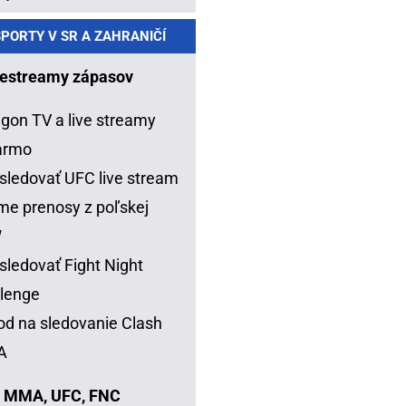
PORTY V SR A ZAHRANIČÍ
estreamy zápasov
gon TV a live streamy
armo
sledovať UFC live stream
me prenosy z poľskej
W
sledovať Fight Night
lenge
d na sledovanie Clash
A
 MMA, UFC, FNC