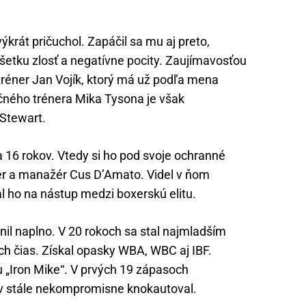
ýkrát pričuchol. Zapáčil sa mu aj preto,
šetku zlosť a negatívne pocity. Zaujímavosťou
 tréner Jan Vojík, ktorý má už podľa mena
čného trénera Mika Tysona je však
Stewart.
16 rokov. Vtedy si ho pod svoje ochranné
éner a manažér Cus D’Amato. Videl v ňom
l ho na nástup medzi boxerskú elitu.
nil naplno. V 20 rokoch sa stal najmladším
h čias. Získal opasky WBA, WBC aj IBF.
u „Iron Mike“. V prvých 19 zápasoch
ov stále nekompromisne knokautoval.