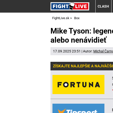
CLASH
FightLive.sk
>
Box
Mike Tyson: legen
alebo nenávidieť
17.09.2025 23:51 | Autor:
Michal Čarn
ZÍSKAJTE NAJLEPŠIE A NAJVÄČŠI