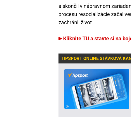
a skončil v nápravnom zariaden
procesu resocializácie začal v
zachránil život.
Kliknite TU a stavte si na boj
TIPSPORT ONLINE STÁVKOVÁ KA