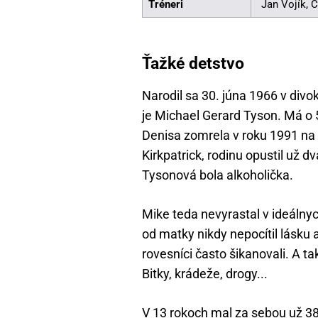
Tréneri
Jan Vojík, 
Ťažké detstvo
Narodil sa 30. júna 1966 v di
je Michael Gerard Tyson. Má o 
Denisa zomrela v roku 1991 na 
Kirkpatrick, rodinu opustil už 
Tysonová bola alkoholička.
Mike teda nevyrastal v ideálny
od matky nikdy nepocítil lásku 
rovesníci často šikanovali. A 
Bitky, krádeže, drogy...
V 13 rokoch mal za sebou už 38 