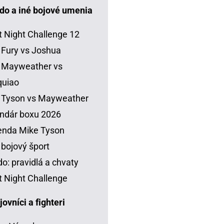
do a iné bojové umenia
t Night Challenge 12
 Fury vs Joshua
 Mayweather vs
quiao
 Tyson vs Mayweather
ndár boxu 2026
enda Mike Tyson
 bojový šport
o: pravidlá a chvaty
t Night Challenge
vníci a fighteri