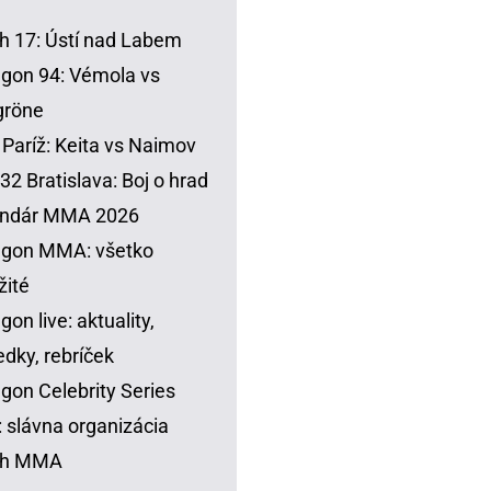
h 17: Ústí nad Labem
gon 94: Vémola vs
gröne
Paríž: Keita vs Naimov
32 Bratislava: Boj o hrad
endár MMA 2026
agon MMA: všetko
žité
gon live: aktuality,
edky, rebríček
gon Celebrity Series
 slávna organizácia
sh MMA