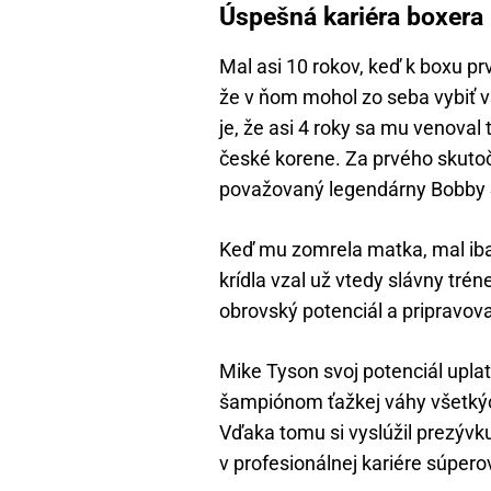
Úspešná kariéra boxera
Mal asi 10 rokov, keď k boxu prv
že v ňom mohol zo seba vybiť v
je, že asi 4 roky sa mu venoval
české korene. Za prvého skuto
považovaný legendárny Bobby 
Keď mu zomrela matka, mal iba 
krídla vzal už vtedy slávny tr
obrovský potenciál a pripravova
Mike Tyson svoj potenciál uplat
šampiónom ťažkej váhy všetkýc
Vďaka tomu si vyslúžil prezývk
v profesionálnej kariére súper