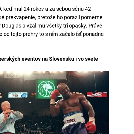
0, keď mal 24 rokov a za sebou sériu 42
ľké prekvapenie, pretože ho porazil pomerne
Douglas a vzal mu všetky tri opasky. Práve
e od tejto prehry to s ním začalo ísť poriadne
erských eventov na Slovensku i vo svete