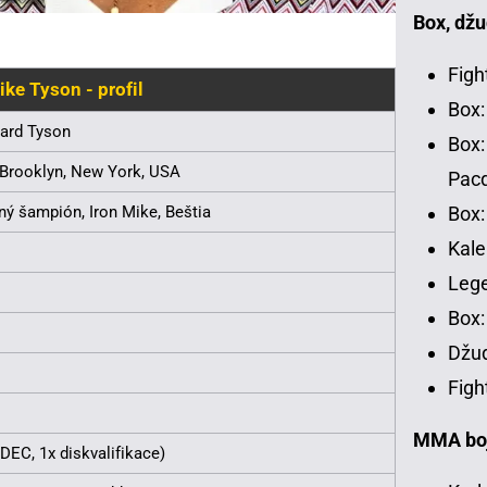
Box, džu
Figh
ke Tyson - profil
Box:
ard Tyson
Box:
, Brooklyn, New York, USA
Pac
ný šampión, Iron Mike, Beštia
Box:
Kale
Leg
Box:
Džud
Figh
MMA bojo
 DEC, 1x diskvalifikace)