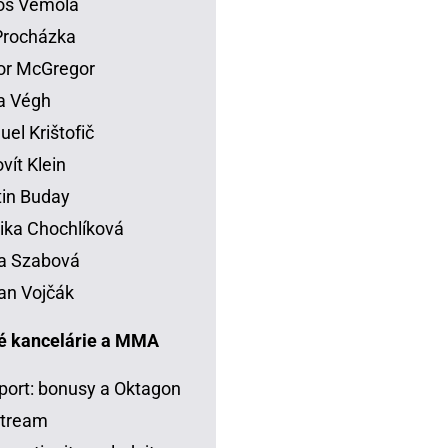
os Vémola
 Procházka
or McGregor
la Végh
el Krištofič
vít Klein
in Buday
ka Chochlíková
a Szabová
an Vojčák
é kancelárie a MMA
port: bonusy a Oktagon
stream