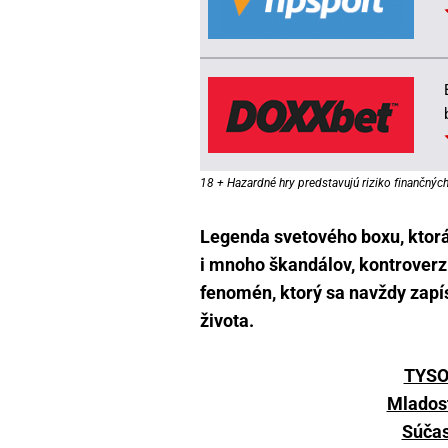
18 + Hazardné hry predstavujú riziko finančných 
Legenda svetového boxu, ktor
i mnoho škandálov, kontroverzi
fenomén, ktorý sa navždy zapísa
života.
TYSO
Mlados
Súča