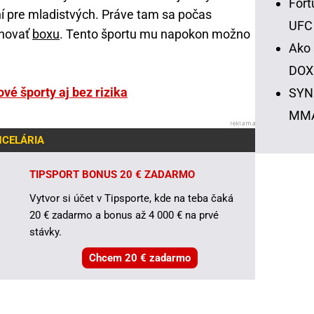
Fort
í pre mladistvých. Práve tam sa počas
UFC
enovať
boxu
. Tento športu mu napokon možno
Ako 
DOX
ové športy aj bez rizika
SYNO
MM
NCELÁRIA
TIPSPORT BONUS 20 € ZADARMO
Vytvor si účet v Tipsporte, kde na teba čaká
20 € zadarmo a bonus až 4 000 € na prvé
stávky.
Chcem 20 € zadarmo