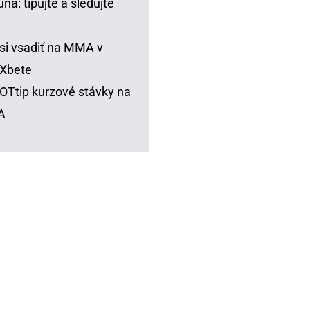
una: tipujte a sledujte
si vsadiť na MMA v
Xbete
Ttip kurzové stávky na
A