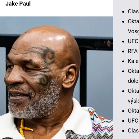
Jake Paul
Clas
Okta
Vos
UFC 
RFA 
Kal
Okt
dôle
Okta
výsl
Okta
UFC:
Cla