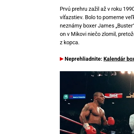
Prvú prehru zažil až v roku 199
víťazstiev. Bolo to pomerne ve
neznámy boxer James „Buster“ 
on v Mikovi niečo zlomil, pretož
z kopca.
Neprehliadnite:
Kalendár box