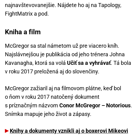
najnavštevovanejšie. Nájdete ho aj na Tapology,
FightMatrix a pod.
Kniha a film
McGregor sa stal námetom už pre viacero kníh.
Najslávnejšou je publikácia od jeho trénera Johna
Kavanagha, ktorá sa volá
Učiť sa a vyhrávať
. Tá bola
v roku 2017 preložená aj do slovenčiny.
McGregor zažiaril aj na filmovom plátne, keď bol
o ňom v roku 2017 natočený dokument
s príznačným názvom
Conor McGregor – Notorious
.
Snímka mapuje jeho život a zápasy.
Knihy a dokumenty vznikli aj o boxerovi Mikeovi