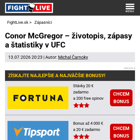
FightLive.sk
>
Zápasníci
Conor McGregor – životopis, zápasy
a štatistiky v UFC
13.07.2026 20:23 | Autor:
Michal Čarnoky
ZÍSKAJTE NAJLEPŠIE A NAJVÄČŠIE BONUSY!
Stávky 20 €
zadarmo
CHCEM
a 200 free spinov
BONUS
Bonus až 4 000 €
CHCEM
a 20 € zadarmo
BONUS