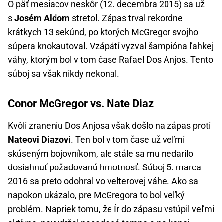
O päť mesiacov neskôr (12. decembra 2015) sa už
s
Josém Aldom
stretol. Zápas trval rekordne
krátkych 13 sekúnd, po ktorých McGregor svojho
súpera knokautoval. Vzápätí vyzval šampióna ľahkej
váhy, ktorým bol v tom čase Rafael Dos Anjos. Tento
súboj sa však nikdy nekonal.
Conor McGregor vs. Nate Diaz
Kvôli zraneniu Dos Anjosa však došlo na zápas proti
Nateovi Diazovi
. Ten bol v tom čase už veľmi
skúseným bojovníkom, ale stále sa mu nedarilo
dosiahnuť požadovanú hmotnosť. Súboj 5. marca
2016 sa preto odohral vo velterovej váhe. Ako sa
napokon ukázalo, pre McGregora to bol veľký
problém. Napriek tomu, že Ír do zápasu vstúpil veľmi