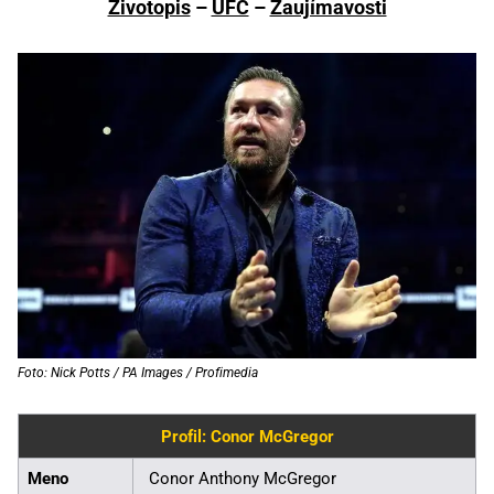
Životopis
–
UFC
–
Zaujímavosti
Foto: Nick Potts / PA Images / Profimedia
Profil: Conor McGregor
Meno
Conor Anthony McGregor