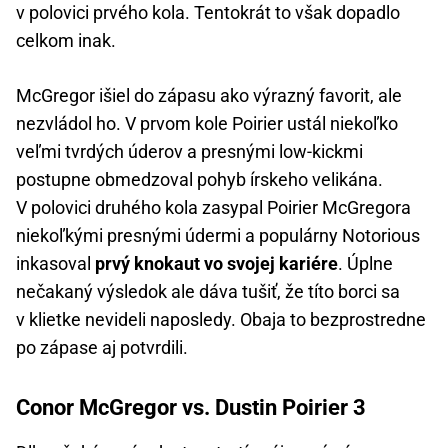
v polovici prvého kola. Tentokrát to však dopadlo
celkom inak.
McGregor išiel do zápasu ako výrazný favorit, ale
nezvládol ho. V prvom kole Poirier ustál niekoľko
veľmi tvrdých úderov a presnými low-kickmi
postupne obmedzoval pohyb írskeho velikána.
V polovici druhého kola zasypal Poirier McGregora
niekoľkými presnými údermi a populárny Notorious
inkasoval
prvý knokaut vo svojej kariére
. Úplne
nečakaný výsledok ale dáva tušiť, že títo borci sa
v klietke nevideli naposledy. Obaja to bezprostredne
po zápase aj potvrdili.
Conor McGregor vs. Dustin Poirier 3