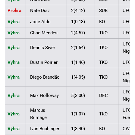
Prehra
Nate Diaz
2(4:12)
SUB
UFC 1
Výhra
José Aldo
1(0:13)
KO
UFC 1
Výhra
Chad Mendes
2(4:57)
TKO
UFC 1
UFC F
Výhra
Dennis Siver
2(1:54)
TKO
Night:
Výhra
Dustin Poirier
1(1:46)
TKO
UFC 1
UFC F
Výhra
Diego Brandão
1(4:05)
TKO
Night
UFC F
Výhra
Max Holloway
5(3:00)
DEC
Night
Marcus
UFC o
Výhra
1(1:07)
TKO
Brimage
Fuel 
Výhra
Ivan Buchinger
1(3:40)
KO
CWFC