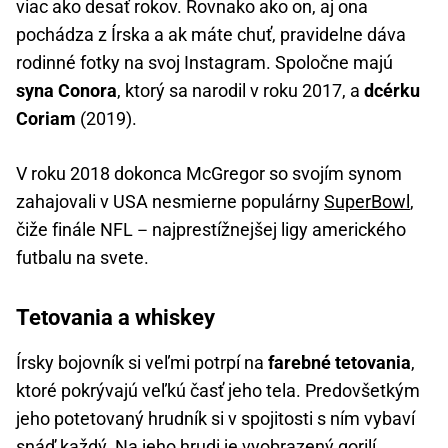
viac ako desať rokov. Rovnako ako on, aj ona
pochádza z Írska a ak máte chuť, pravidelne dáva
rodinné fotky na svoj Instagram. Spoločne majú
syna Conora
, ktorý sa narodil v roku 2017, a
dcérku
Coriam
(2019).
V roku 2018 dokonca McGregor so svojím synom
zahajovali v USA nesmierne populárny
SuperBowl
,
čiže finále NFL
najprestížnejšej ligy amerického
–
futbalu na svete.
Tetovania a whiskey
Írsky bojovník si veľmi potrpí na
farebné tetovania
,
ktoré pokrývajú veľkú časť jeho tela. Predovšetkým
jeho potetovaný hrudník si v spojitosti s ním vybaví
snáď každý. Na jeho hrudi je vyobrazený gorilí