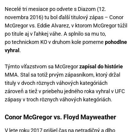
Necelé tri mesiace po odvete s Diazom (12.
novembra 2016) tu bol ďalší titulový zápas – Conor
McGregor vs. Eddie Alvarez, v ktorom McGregor túžil
po titule aj v ľahkej váhe. A splnilo sa mu to,
po technickom KO v druhom kole pomerne
pohodlne
vyhral
.
Týmto víťazstvom sa McGregor
zapísal do histórie
MMA. Stal sa totiž prvým zápasníkom, ktorý držal
tituly v dvoch rôznych váhových kategóriách
zároveň a tiež v priebehu jedného roka vyhral v UFC
zápasy v troch rôznych váhových kategóriách.
Conor McGregor vs. Floyd Mayweather
V lete roku 2017 prišiel čas na netradičný a dlho