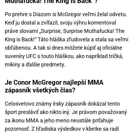
Muthafucka! The King is Back“?
Po prehre s Diazom si McGregor veľmi želal odvetu.
Keď ju dostal a zvíťazil, svoju výhru komentoval
práve slovami „Surprise, Surprise Muthafucka! The
King is Back!“ Táto hláška zľudovela a stala sa veľmi
obľúbenou. A tak si dnes môžete kúpiť aj oficiálne
suveníry UFC s touto hláškou, ako napríklad tričká,
mikiny a ďalšie predmety.
Je Conor McGregor najlepší MMA
zápasník všetkých čias?
Celosvetovo známy írsky zápasník dokázal tento
šport presláviť ako nikto iný. Je právom považovaný
za ikonu MMA a jeho meno neustále priťahuje
pozornosť. Z hľadiska výsledkov v klietke sa radí