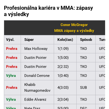
Profesionálna kariéra v MMA: zápasy
a výsledky
Conor McGregor
MMA zápasy a výsledky
Výsl.
Súper
Kolo(čas)
Spôsob
Turna
Prehra
Max Holloway
1(1:09)
TKO
UFC 3
Prehra
Dustin Poirier
1(5:00)
TKO
UFC 2
Prehra
Dustin Poirier
2(2:32)
TKO
UFC 2
Výhra
Donald Cerrone
1(0:40)
TKO
UFC 2
Khabib
Prehra
4(3:03)
SUB
UFC 2
Nurmagomedov
Výhra
Eddie Alvarez
2(3:04)
TKO
UFC 2
Výhra
Nate Diaz
5(5:00)
DEC
UFC 2