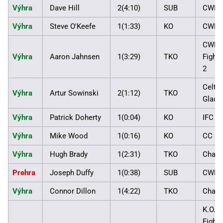
Výhra
Dave Hill
2(4:10)
SUB
CWFC
Výhra
Steve O'Keefe
1(1:33)
KO
CWFC
CWFC
Výhra
Aaron Jahnsen
1(3:29)
TKO
Fight 
2
Celtic
Výhra
Artur Sowinski
2(1:12)
TKO
Gladia
Výhra
Patrick Doherty
1(0:04)
KO
IFC 4
Výhra
Mike Wood
1(0:16)
KO
CC 8
Výhra
Hugh Brady
1(2:31)
TKO
Chaos
Prehra
Joseph Duffy
1(0:38)
SUB
CWFC
Výhra
Connor Dillon
1(4:22)
TKO
Chaos
K.O.: 
Fight