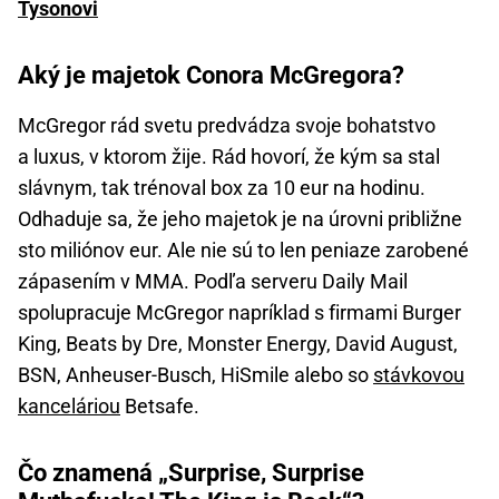
Tysonovi
Aký je majetok Conora McGregora?
McGregor rád svetu predvádza svoje bohatstvo
a luxus, v ktorom žije. Rád hovorí, že kým sa stal
slávnym, tak trénoval box za 10 eur na hodinu.
Odhaduje sa, že jeho majetok je na úrovni približne
sto miliónov eur. Ale nie sú to len peniaze zarobené
zápasením v MMA. Podľa serveru Daily Mail
spolupracuje McGregor napríklad s firmami Burger
King, Beats by Dre, Monster Energy, David August,
BSN, Anheuser-Busch, HiSmile alebo so
stávkovou
kanceláriou
Betsafe.
Čo znamená „Surprise, Surprise