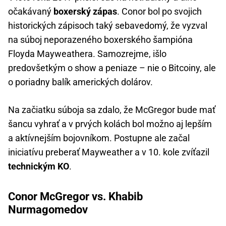
očakávaný
boxerský zápas
. Conor bol po svojich
historických zápisoch taký sebavedomý, že vyzval
na súboj neporazeného boxerského šampióna
Floyda Mayweathera. Samozrejme, išlo
predovšetkým o show a peniaze – nie o Bitcoiny, ale
o poriadny balík amerických dolárov.
Na začiatku súboja sa zdalo, že McGregor bude mať
šancu vyhrať a v prvých kolách bol možno aj lepším
a aktívnejším bojovníkom. Postupne ale začal
iniciatívu preberať Mayweather a v 10. kole zvíťazil
technickým KO
.
Conor McGregor vs. Khabib
Nurmagomedov