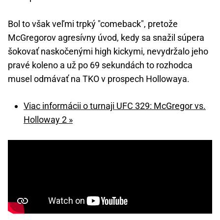
Bol to však veľmi trpký "comeback", pretože
McGregorov agresívny úvod, kedy sa snažil súpera
šokovať naskočenými high kickymi, nevydržalo jeho
pravé koleno a už po 69 sekundách to rozhodca
musel odmávať na TKO v prospech Hollowaya.
Viac informácii o turnaji UFC 329: McGregor vs.
Holloway 2 »