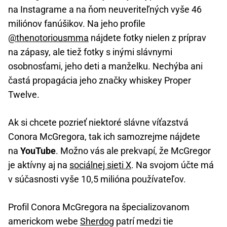
na Instagrame a na ňom neuveriteľných vyše 46
miliónov fanúšikov. Na jeho profile
@thenotoriousmma
nájdete fotky nielen z príprav
na zápasy, ale tiež fotky s inými slávnymi
osobnosťami, jeho deti a manželku. Nechýba ani
častá propagácia jeho značky whiskey Proper
Twelve.
Ak si chcete pozrieť niektoré slávne víťazstvá
Conora McGregora, tak ich samozrejme nájdete
na
YouTube
. Možno vás ale prekvapí, že McGregor
je aktívny aj na
sociálnej sieti X
. Na svojom účte má
v súčasnosti vyše 10,5 milióna používateľov.
Profil Conora McGregora na špecializovanom
americkom webe
Sherdog
patrí medzi tie