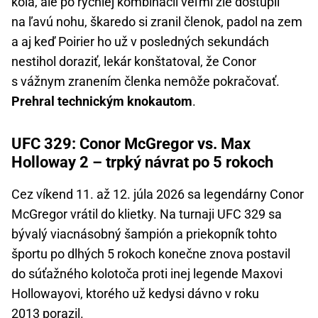
kola, ale po rýchlej kombinácii veľmi zle dostúpil
na ľavú nohu, škaredo si zranil členok, padol na zem
a aj keď Poirier ho už v posledných sekundách
nestihol doraziť, lekár konštatoval, že Conor
s vážnym zranením členka nemôže pokračovať.
Prehral technickým knokautom
.
UFC 329: Conor McGregor vs. Max
Holloway 2 – trpký návrat po 5 rokoch
Cez víkend 11. až 12. júla 2026 sa legendárny Conor
McGregor vrátil do klietky. Na turnaji UFC 329 sa
bývalý viacnásobný šampión a priekopník tohto
športu po dlhých 5 rokoch konečne znova postavil
do súťažného kolotoča proti inej legende Maxovi
Hollowayovi, ktorého už kedysi dávno v roku
2013 porazil.