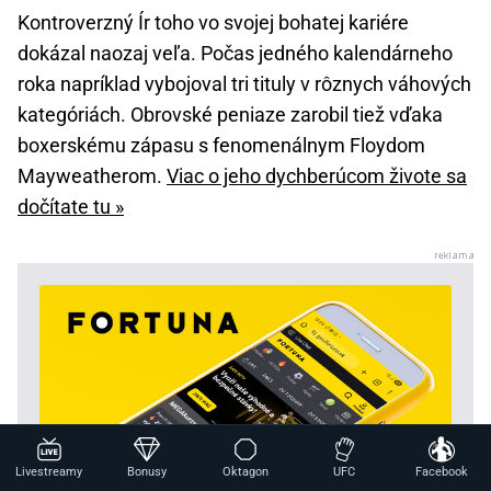
Kontroverzný Ír toho vo svojej bohatej kariére
dokázal naozaj veľa. Počas jedného kalendárneho
roka napríklad vybojoval tri tituly v rôznych váhových
kategóriách. Obrovské peniaze zarobil tiež vďaka
boxerskému zápasu s fenomenálnym Floydom
Mayweatherom.
Viac o jeho dychberúcom živote sa
dočítate tu »
Livestreamy
Bonusy
Oktagon
UFC
Facebook