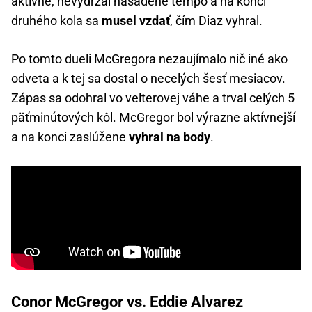
aktívne, nevydržal nasadené tempo a na konci
druhého kola sa
musel vzdať
, čím Diaz vyhral.
Po tomto dueli McGregora nezaujímalo nič iné ako
odveta a k tej sa dostal o necelých šesť mesiacov.
Zápas sa odohral vo velterovej váhe a trval celých 5
päťminútových kôl. McGregor bol výrazne aktívnejší
a na konci zaslúžene
vyhral na body
.
Conor McGregor vs. Eddie Alvarez