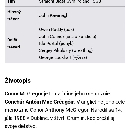
Tím
Straight Blast Gym Ireland - SGB
Hlavný
John Kavanagh
tréner
Owen Roddy (box)
John Connor (sila a kondícia)
Další
Ido Portal (pohyb)
tréneri
Sergey Pikulskiy (wrestling)
George Lockhart (výživa)
Životopis
Conor McGregor je Ír a v írčine jeho meno znie
Conchúr Antóin Mac Gréagóir
. V angličtine jeho celé
meno znie
Conor Anthony McGregor
. Narodil sa 14.
júla 1988 v Dubline, v štvrti Crumlin, kde prežil aj
svoje detstvo.