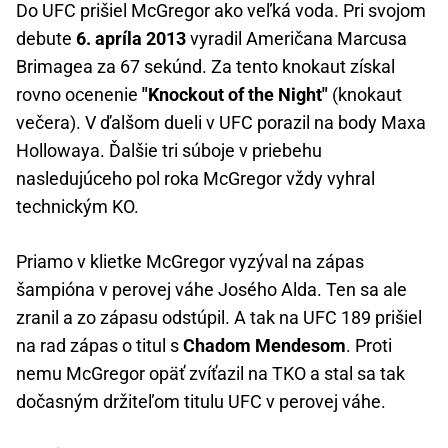
Do UFC prišiel McGregor ako veľká voda. Pri svojom
debute
6. apríla 2013
vyradil Američana Marcusa
Brimagea za 67 sekúnd. Za tento knokaut získal
rovno ocenenie
"Knockout of the Night"
(knokaut
večera). V ďalšom dueli v UFC porazil na body Maxa
Hollowaya. Ďalšie tri súboje v priebehu
nasledujúceho pol roka McGregor vždy vyhral
technickým KO.
Priamo v klietke McGregor vyzýval na zápas
šampióna v perovej váhe Josého Alda. Ten sa ale
zranil a zo zápasu odstúpil. A tak na UFC 189 prišiel
na rad zápas o titul s
Chadom Mendesom
. Proti
nemu McGregor opäť zvíťazil na TKO a stal sa tak
dočasným držiteľom titulu UFC v perovej váhe.