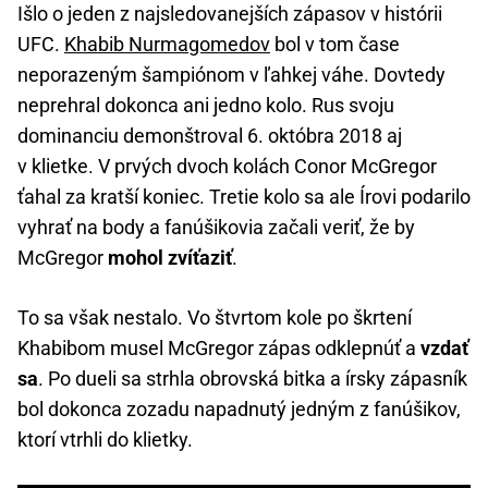
Išlo o jeden z najsledovanejších zápasov v histórii
UFC.
Khabib Nurmagomedov
bol v tom čase
neporazeným šampiónom v ľahkej váhe. Dovtedy
neprehral dokonca ani jedno kolo. Rus svoju
dominanciu demonštroval 6. októbra 2018 aj
v klietke. V prvých dvoch kolách Conor McGregor
ťahal za kratší koniec. Tretie kolo sa ale Írovi podarilo
vyhrať na body a fanúšikovia začali veriť, že by
McGregor
mohol zvíťaziť
.
To sa však nestalo. Vo štvrtom kole po škrtení
Khabibom musel McGregor zápas odklepnúť a
vzdať
sa
. Po dueli sa strhla obrovská bitka a írsky zápasník
bol dokonca zozadu napadnutý jedným z fanúšikov,
ktorí vtrhli do klietky.