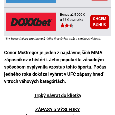
Bonus až 5 000 €
CHCEM
a 35 € bez rizika
BONUS
18 + Hazardné hry predstavujú riziko finančných strát a vzniku závislosti.
Conor McGregor je jeden z najslávnejších MMA
zápasníkov v histórii. Jeho popularita zásadným
spôsobom ovplyvnila vzostup tohto športu. Počas
jedného roka dokázal vyhrať v UFC zápasy hneď
v troch váhových kategóriách.
Trpký návrat do klietky
ZÁPASY a VÝSLEDKY