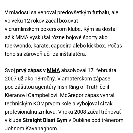
V mladosti sa venoval predovšetkým futbalu, ale
vo veku 12 rokov začal
boxovať
v crumlinskom boxerskom klube. Kým sa dostal
až k MMA vyskúšal rôzne bojové športy ako
taekwondo, karate, capoeira alebo kickbox. Počas
toho sa zároveň učil za inštalatéra.
Svoj
prvý zápas v
MMA
absolvoval 17. februára
2007 už ako 18-ročný. V amatérskom zápase
pod záštitou agentúry Irish Ring of Truth čelil
Kieranovi Campbellovi. McGregor zápas vyhral
technickým KO v prvom kole a vybojoval si tak
profesionálnu zmluvu. V roku 2008 začal trénovať
v klube
Straight Blast Gym
v Dubline pod trénerom
Johnom Kavanaghom.