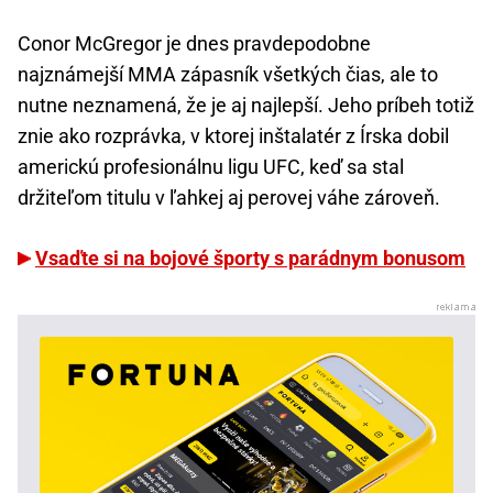
Conor McGregor je dnes pravdepodobne
najznámejší MMA zápasník všetkých čias, ale to
nutne neznamená, že je aj najlepší. Jeho príbeh totiž
znie ako rozprávka, v ktorej inštalatér z Írska dobil
americkú profesionálnu ligu UFC, keď sa stal
držiteľom titulu v ľahkej aj perovej váhe zároveň.
Vsaďte si na bojové športy s parádnym bonusom