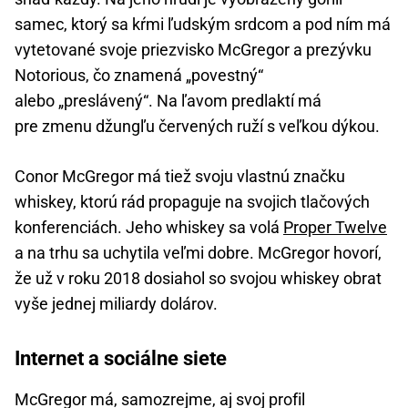
samec, ktorý sa kŕmi ľudským srdcom a pod ním má
vytetované svoje priezvisko McGregor a prezývku
Notorious, čo znamená „povestný“
alebo „preslávený“. Na ľavom predlaktí má
pre zmenu džungľu červených ruží s veľkou dýkou.
Conor McGregor má tiež svoju vlastnú značku
whiskey, ktorú rád propaguje na svojich tlačových
konferenciách. Jeho whiskey sa volá
Proper Twelve
a na trhu sa uchytila veľmi dobre. McGregor hovorí,
že už v roku 2018 dosiahol so svojou whiskey obrat
vyše jednej miliardy dolárov.
Internet a sociálne siete
McGregor má, samozrejme, aj svoj profil