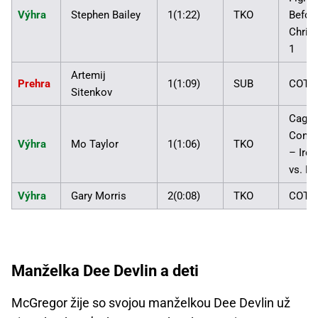
Výhra
Stephen Bailey
1(1:22)
TKO
Befor
Chris
1
Artemij
Prehra
1(1:09)
SUB
COT 3
Sitenkov
Cage 
Conte
Výhra
Mo Taylor
1(1:06)
TKO
– Irel
vs. B
Výhra
Gary Morris
2(0:08)
TKO
COT 2
Manželka Dee Devlin a deti
McGregor žije so svojou manželkou Dee Devlin už