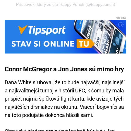
Príspevok, ktorý zdieľa Happy Punch (@happypunch)
Conor McGregor a Jon Jones sú mimo hry
Dana White sľuboval, že to bude najväčší, najsilnejší
a najkvalitnejší turnaj v histórii UFC, k čomu by mala
prispieť najmä špičková
fight karta
, kde avizuje tých
najväčších drsniakov na okruhu. Viacerí bojovníci sa
na toto podujatie dokonca hlásili sami.