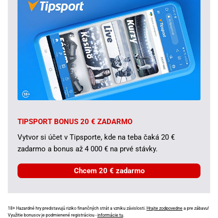
TIPSPORT BONUS 20 € ZADARMO
Vytvor si účet v Tipsporte, kde na teba čaká 20 €
zadarmo a bonus až 4 000 € na prvé stávky.
Chcem 20 € zadarmo
18+ Hazardné hry predstavujú riziko finančných strát a vzniku závislosti.
Hrajte zodpovedne
a pre zábavu!
Využitie bonusov je podmienené registráciou -
informácie tu
.