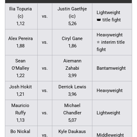
Ilia Topuria
Justin Gaethje
Lightweight
(c)
vs.
(ic)
👑 title fight
1,12
5,26
Heavyweight
Alex Pereira
Ciryl Gane
vs.
⭐ interim title
1,88
1,86
fight
Sean
Aiemann
O'Malley
vs.
Zahabi
Bantamweight
1,22
3,99
Josh Hokit
Derrick Lewis
vs.
Heavyweight
1,21
3,96
Mauricio
Michael
Ruffy
vs.
Chandler
Lightweight
1,13
5,07
Bo Nickal
Kyle Daukaus
vs.
Middleweight