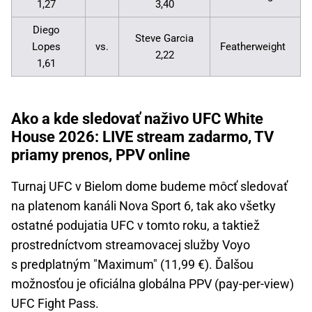
1,27
3,40
Diego
Steve Garcia
Lopes
vs.
Featherweight
2,22
1,61
Ako a kde sledovať naživo UFC White
House 2026: LIVE stream zadarmo, TV
priamy prenos, PPV online
Turnaj UFC v Bielom dome budeme môcť sledovať
na platenom kanáli Nova Sport 6, tak ako všetky
ostatné podujatia UFC v tomto roku, a taktiež
prostredníctvom streamovacej služby Voyo
s predplatným "Maximum" (11,99 €). Ďalšou
možnosťou je oficiálna globálna PPV (pay-per-view)
UFC Fight Pass.