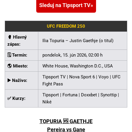
Sleduj na Tipsport TV
UFC FREEDOM 250
🥊️ Hlavný
Ilia Topuria – Justin Gaethje (o titul)
zápas:
🗓️ Termín:
pondelok, 15. jún 2026, 02:00 h
🌎 Miesto:
White House, Washington D.C., USA
Tipsport TV
| Nova Sport 6 | Voyo | UFC
▶️ Naživo:
Fight Pass
Tipsport | Fortuna | Doxxbet | Synottip |
✅ Kurzy:
Niké
TOPURIA 🆚 GAETHJE
Pereira vs Gane