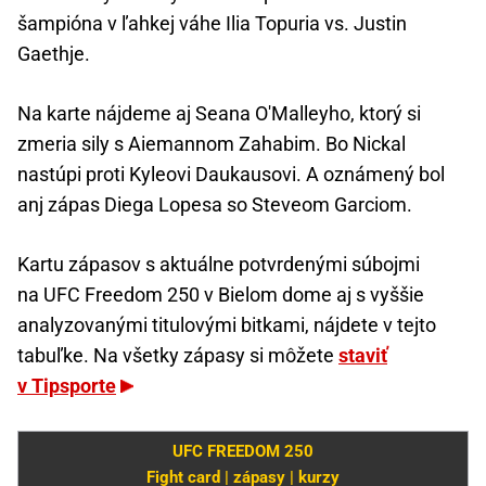
šampióna v ľahkej váhe Ilia Topuria vs. Justin
Gaethje.
Na karte nájdeme aj Seana O'Malleyho, ktorý si
zmeria sily s Aiemannom Zahabim. Bo Nickal
nastúpi proti Kyleovi Daukausovi. A oznámený bol
anj zápas Diega Lopesa so Steveom Garciom.
Kartu zápasov s aktuálne potvrdenými súbojmi
na UFC Freedom 250 v Bielom dome aj s vyššie
analyzovanými titulovými bitkami, nájdete v tejto
tabuľke. Na všetky zápasy si môžete
staviť
v Tipsporte
UFC FREEDOM 250
Fight card | zápasy | kurzy