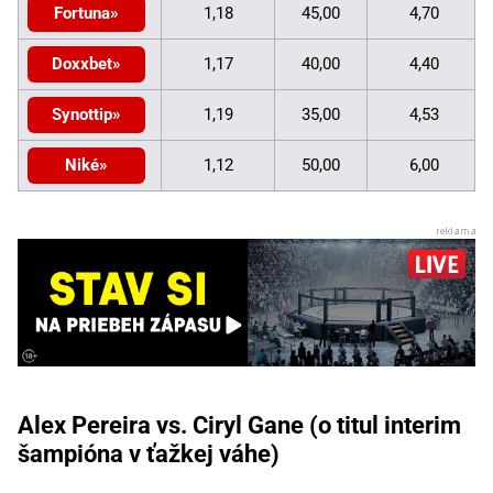
Fortuna
1,18
45,00
4,70
Doxxbet
1,17
40,00
4,40
Synottip
1,19
35,00
4,53
Niké
1,12
50,00
6,00
Alex Pereira vs. Ciryl Gane (o titul interim
šampióna v ťažkej váhe)