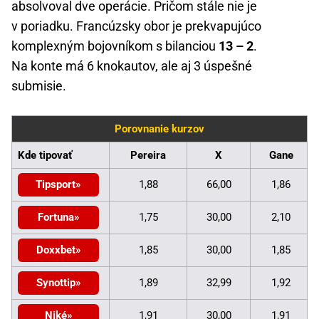
absolvoval dve operácie. Pričom stále nie je
v poriadku. Francúzsky obor je prekvapujúco
komplexným bojovníkom s bilanciou
13 – 2
.
Na konte má 6 knokautov, ale aj 3 úspešné
submisie.
Porovnanie kurzov
Kde tipovať
Pereira
X
Gane
Tipsport
1,88
66,00
1,86
Fortuna
1,75
30,00
2,10
Doxxbet
1,85
30,00
1,85
Synottip
1,89
32,99
1,92
Niké
1,91
30,00
1,91