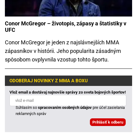
Conor McGregor – životopis, zápasy a štatistiky v
UFC
Conor McGregor je jeden z najslávnejších MMA
zápasníkov v histórii. Jeho popularita zásadným
spôsobom ovplyvnila vzostup tohto športu.
ODOBERAJ NOVINKY Z MMA A BOXU
Vlož email a dostávaj najnovšie správy zo sveta bojových športov!
Súhlasím so
spracovaním osobných údajov
pre účel zasielania
reklamných správ