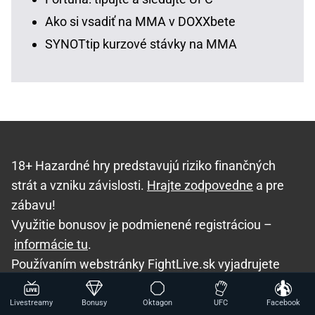
Ako si vsadiť na MMA v DOXXbete
SYNOTtip kurzové stávky na MMA
18+ Hazardné hry predstavujú riziko finančných
strát a vzniku závislosti.
Hrajte zodpovedne
a pre
zábavu!
Využitie bonusov je podmienené registráciou –
informácie tu
.
Používaním webstránky FightLive.sk vyjadrujete
súhlas s používaním cookies v súlade s nastavením
vášho prehliadača.
Livestreamy
Bonusy
Oktagon
UFC
Facebook