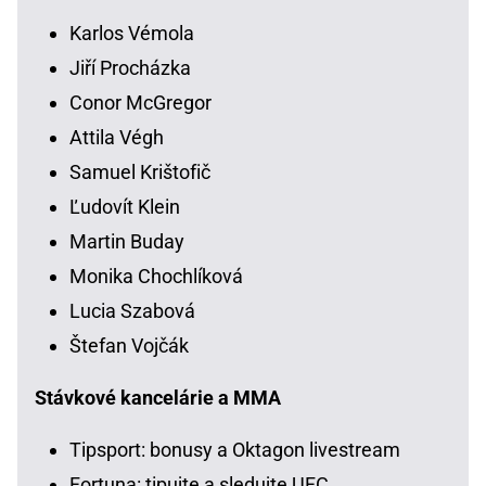
Karlos Vémola
Jiří Procházka
Conor McGregor
Attila Végh
Samuel Krištofič
Ľudovít Klein
Martin Buday
Monika Chochlíková
Lucia Szabová
Štefan Vojčák
Stávkové kancelárie a MMA
Tipsport: bonusy a Oktagon livestream
Fortuna: tipujte a sledujte UFC