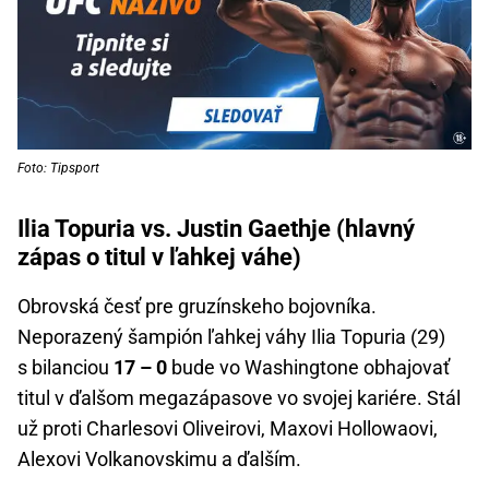
Foto: Tipsport
Ilia Topuria vs. Justin Gaethje (hlavný
zápas o titul v ľahkej váhe)
Obrovská česť pre gruzínskeho bojovníka.
Neporazený šampión ľahkej váhy Ilia Topuria (29)
s bilanciou
17 – 0
bude vo Washingtone obhajovať
titul v ďalšom megazápasove vo svojej kariére. Stál
už proti Charlesovi Oliveirovi, Maxovi Hollowaovi,
Alexovi Volkanovskimu a ďalším.