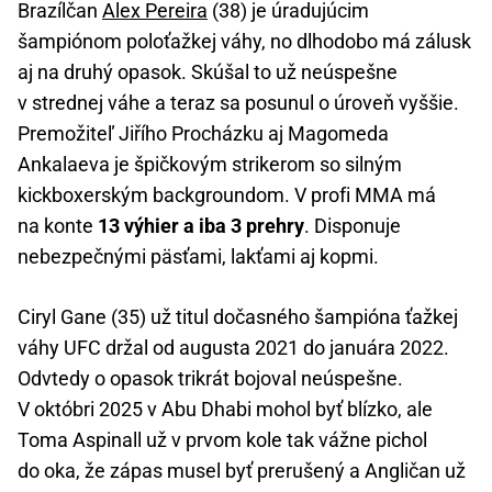
Brazílčan
Alex Pereira
(38) je úradujúcim
šampiónom poloťažkej váhy, no dlhodobo má zálusk
aj na druhý opasok. Skúšal to už neúspešne
v strednej váhe a teraz sa posunul o úroveň vyššie.
Premožiteľ Jiřího Procházku aj Magomeda
Ankalaeva je špičkovým strikerom so silným
kickboxerským backgroundom. V profi MMA má
na konte
13 výhier a iba 3 prehry
. Disponuje
nebezpečnými päsťami, lakťami aj kopmi.
Ciryl Gane (35) už titul dočasného šampióna ťažkej
váhy UFC držal od augusta 2021 do januára 2022.
Odvtedy o opasok trikrát bojoval neúspešne.
V októbri 2025 v Abu Dhabi mohol byť blízko, ale
Toma Aspinall už v prvom kole tak vážne pichol
do oka, že zápas musel byť prerušený a Angličan už