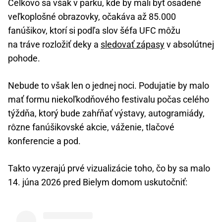
Celkovo sa však v parku, kde by mali byť osadené
veľkoplošné obrazovky, očakáva až 85.000
fanúšikov, ktorí si podľa slov šéfa UFC môžu
na tráve rozložiť deky a
sledovať zápasy
v absolútnej
pohode.
Nebude to však len o jednej noci. Podujatie by malo
mať formu niekoľkodňového festivalu počas celého
týždňa, ktorý bude zahŕňať výstavy, autogramiády,
rôzne fanúšikovské akcie, váženie, tlačové
konferencie a pod.
Takto vyzerajú prvé vizualizácie toho, čo by sa malo
14. júna 2026 pred Bielym domom uskutočniť: