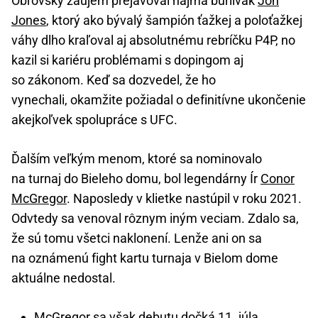
Obrovský záujem prejavoval najmä búrlivák
Jon
Jones
, ktorý ako bývalý šampión ťažkej a poloťažkej
váhy dlho kraľoval aj absolutnému rebríčku P4P, no
kazil si kariéru problémami s dopingom aj
so zákonom. Keď sa dozvedel, že ho
vynechali, okamžite požiadal o definitívne ukončenie
akejkoľvek spolupráce s UFC.
Ďalším veľkým menom, ktoré sa nominovalo
na turnaj do Bieleho domu, bol legendárny Ír
Conor
McGregor
. Naposledy v klietke nastúpil v roku 2021.
Odvtedy sa venoval rôznym iným veciam. Zdalo sa,
že sú tomu všetci naklonení. Lenže ani on sa
na oznámenú fight kartu turnaja v Bielom dome
aktuálne nedostal.
McGregor sa však debutu dočká 11. júla