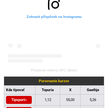
Zobrazit příspěvek na Instagramu
Příspěvek sdílený UFC (@ufc)
Porovnanie kurzov
Kde tipovať
Topuria
X
Gaethje
Tipsport
1,12
55,00
5,26