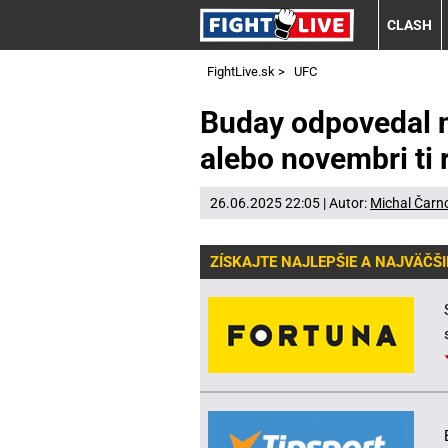
CLASH
FightLive.sk
>
UFC
Buday odpovedal n
alebo novembri ti 
26.06.2025 22:05 | Autor:
Michal Čarn
ZÍSKAJTE NAJLEPŠIE A NAJVÄČŠI