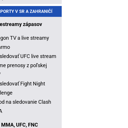
PORTY V SR A ZAHRANIČÍ
estreamy zápasov
gon TV a live streamy
armo
sledovať UFC live stream
me prenosy z poľskej
W
sledovať Fight Night
lenge
d na sledovanie Clash
A
 MMA, UFC, FNC