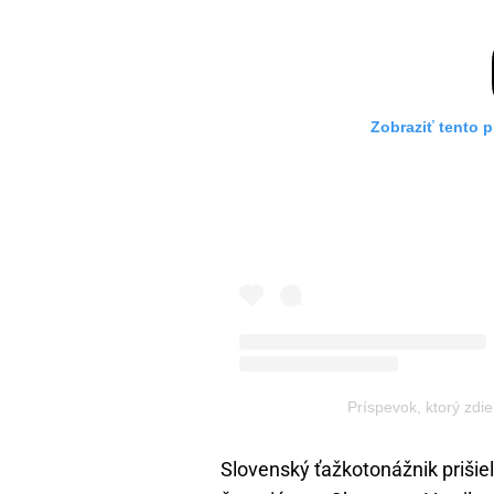
Zobraziť tento 
Príspevok, ktorý zdi
Slovenský ťažkotonážnik prišiel