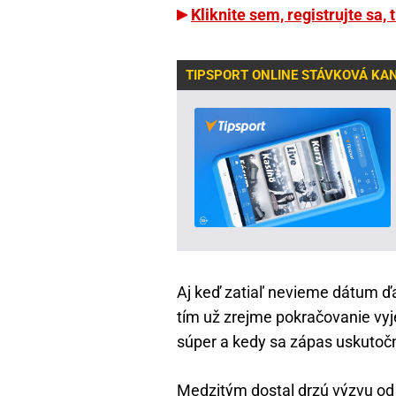
Kliknite sem, registrujte sa, 
TIPSPORT ONLINE STÁVKOVÁ KA
Aj keď zatiaľ nevieme dátum ď
tím už zrejme pokračovanie vyj
súper a kedy sa zápas uskutočn
Medzitým dostal drzú výzvu od