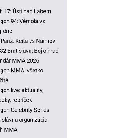
h 17: Ústí nad Labem
gon 94: Vémola vs
gröne
Paríž: Keita vs Naimov
32 Bratislava: Boj o hrad
endár MMA 2026
agon MMA: všetko
žité
gon live: aktuality,
edky, rebríček
gon Celebrity Series
 slávna organizácia
sh MMA