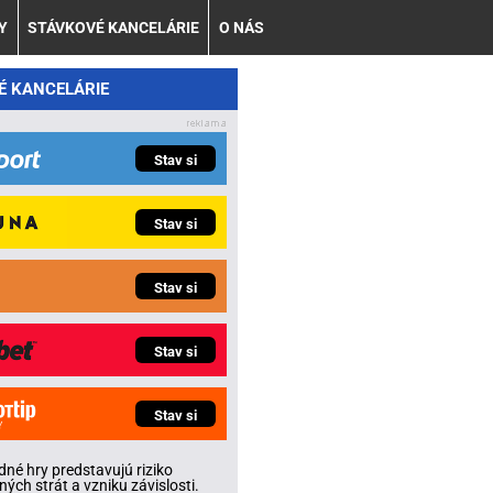
Y
STÁVKOVÉ KANCELÁRIE
O NÁS
É KANCELÁRIE
Stav si
Stav si
Stav si
Stav si
Stav si
né hry predstavujú riziko
ných strát a vzniku závislosti.