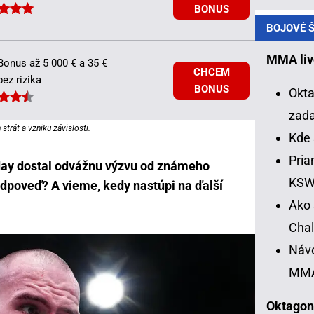
BONUS
BOJOVÉ Š
MMA liv
Bonus až 5 000 € a 35 €
CHCEM
bez rizika
BONUS
Okta
zad
strát a vzniku závislosti.
Kde 
Pria
day dostal odvážnu výzvu od známeho
KS
odpoveď? A vieme, kedy nastúpi na ďalší
Ako 
Chal
Návo
MM
Oktagon