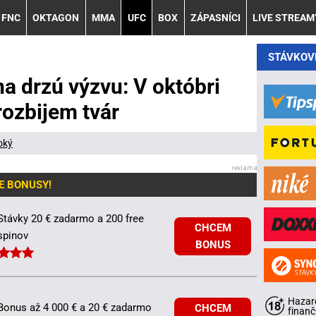
FNC
OKTAGON
MMA
UFC
BOX
ZÁPASNÍCI
LIVE STREAM
STÁVKOV
a drzú výzvu: V októbri
rozbijem tvár
oký
E BONUSY!
Stávky 20 € zadarmo a 200 free
CHCEM
spinov
BONUS
Hazard
Bonus až 4 000 € a 20 € zadarmo
CHCEM
finanč