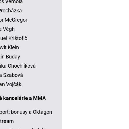
os Vémola
 Procházka
or McGregor
la Végh
el Krištofič
vít Klein
in Buday
ka Chochlíková
a Szabová
an Vojčák
é kancelárie a MMA
port: bonusy a Oktagon
stream