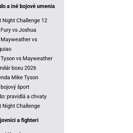
do a iné bojové umenia
t Night Challenge 12
 Fury vs Joshua
 Mayweather vs
quiao
 Tyson vs Mayweather
ndár boxu 2026
enda Mike Tyson
 bojový šport
o: pravidlá a chvaty
t Night Challenge
vníci a fighteri