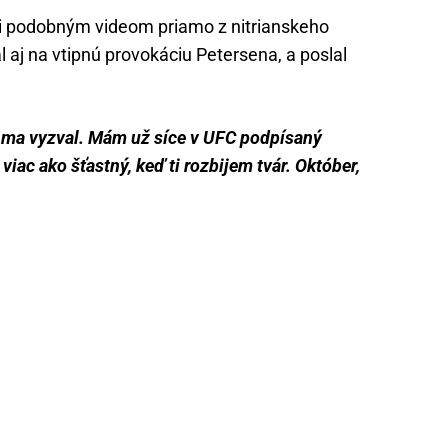
i podobným videom priamo z nitrianskeho
l aj na vtipnú provokáciu Petersena, a poslal
i ma vyzval. Mám už síce v UFC podpísaný
iac ako šťastný, keď ti rozbijem tvár. Október,