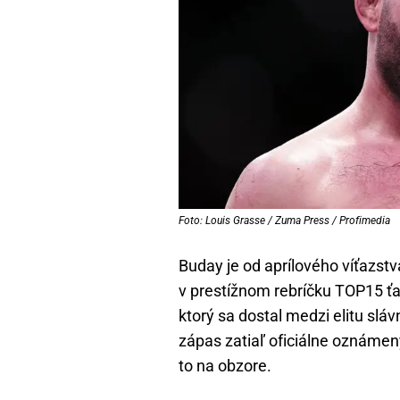
Foto: Louis Grasse / Zuma Press / Profimedia
Buday je od aprílového víťazs
v prestížnom rebríčku TOP15 ťa
ktorý sa dostal medzi elitu slávn
zápas zatiaľ oficiálne oznámený 
to na obzore.