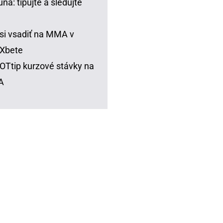
una: tipujte a sledujte
si vsadiť na MMA v
Xbete
Ttip kurzové stávky na
A