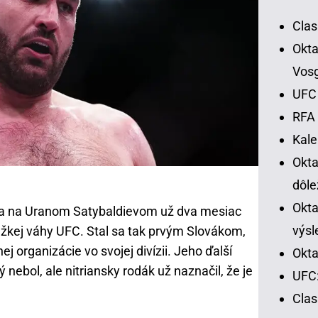
Clas
Okta
Vos
UFC 
RFA 
Kal
Okt
dôle
Okta
tva na Uranom Satybaldievom už dva mesiac
výsl
žkej váhy UFC. Stal sa tak prvým Slovákom,
ej organizácie vo svojej divízii. Jeho ďalší
Okta
nebol, ale nitriansky rodák už naznačil, že je
UFC:
Cla