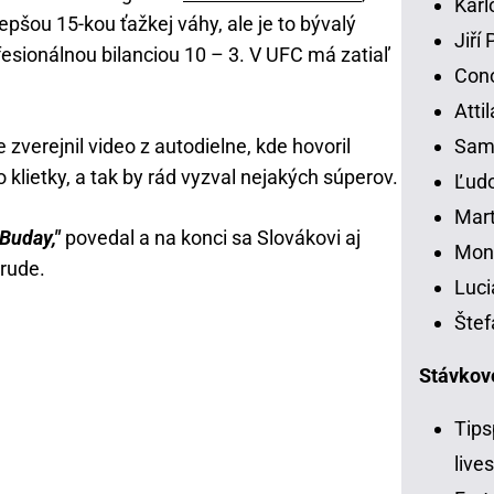
Karl
lepšou 15-kou ťažkej váhy, ale je to bývalý
Jiří
esionálnou bilanciou 10 – 3. V UFC má zatiaľ
Con
Atti
verejnil video z autodielne, kde hovoril
Samu
do klietky, a tak by rád vyzval nejakých súperov.
Ľudo
Mart
 Buday,"
povedal a na konci sa Slovákovi aj
Moni
hrude.
Luci
Štef
Stávkov
Tips
live