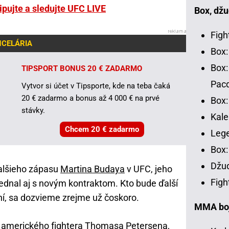
tipujte a sledujte UFC LIVE
Box, džu
Figh
NCELÁRIA
Box:
Box:
TIPSPORT BONUS 20 € ZADARMO
Pac
Vytvor si účet v Tipsporte, kde na teba čaká
20 € zadarmo a bonus až 4 000 € na prvé
Box:
stávky.
Kale
Chcem 20 € zadarmo
Leg
Box:
Džud
alšieho zápasu
Martina Budaya
v UFC, jeho
Figh
ednal aj s novým kontraktom. Kto bude ďalší
í, sa dozvieme zrejme už čoskoro.
MMA bojo
 amerického fightera
Thomasa Petersena
,