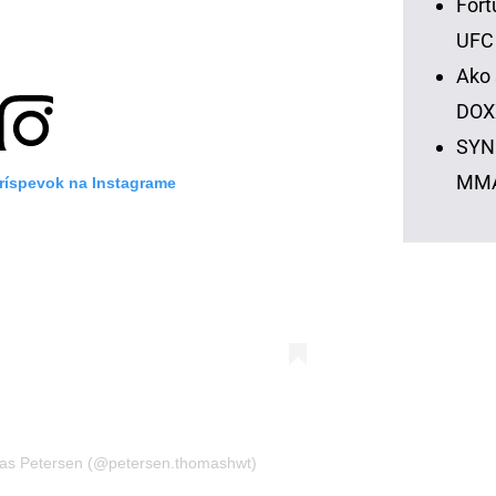
Fort
UFC
Ako 
DOX
SYNO
MM
príspevok na Instagrame
mas Petersen (@petersen.thomashwt)