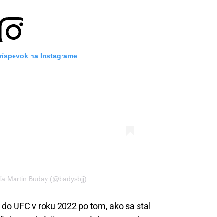
príspevok na Instagrame
eľa Martin Buday (@badysbjj)
 do UFC v roku 2022 po tom, ako sa stal