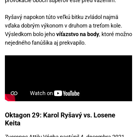
provokácie oboch súperov ešte pred vážením.
Ryšavý napokon túto veľkú bitku zvládol najmä
vďaka dobrým výkonom v druhom a treťom kole.
Výsledkom bolo jeho
víťazstvo na body
, ktoré možno
nejedného fanúšika aj prekvapilo.
Oktagon 29: Karol Ryšavý vs. Losene
Keita
Zverenec Attilu Végha nastúpil 4. decembra 2021