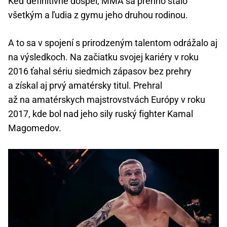
Keď definitívne dospel, MMA sa preňho stalo
všetkým a ľudia z gymu jeho druhou rodinou.
A to sa v spojení s prirodzeným talentom odrážalo aj
na výsledkoch. Na začiatku svojej kariéry v roku
2016 ťahal sériu siedmich zápasov bez prehry
a získal aj prvý amatérsky titul. Prehral
až na amatérskych majstrovstvách Európy v roku
2017, kde bol nad jeho sily ruský fighter Kamal
Magomedov.