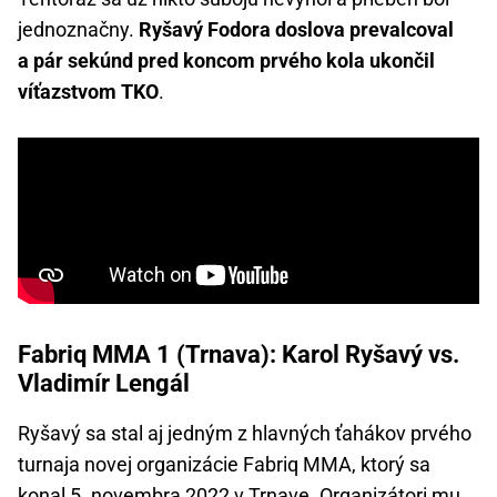
jednoznačny.
Ryšavý Fodora doslova prevalcoval
a pár sekúnd pred koncom prvého kola ukončil
víťazstvom TKO
.
Fabriq MMA 1 (Trnava): Karol Ryšavý vs.
Vladimír Lengál
Ryšavý sa stal aj jedným z hlavných ťahákov prvého
turnaja novej organizácie Fabriq MMA, ktorý sa
konal 5. novembra 2022 v Trnave. Organizátori mu