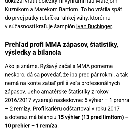
dokázal vrátiť dôležitými výhrami nad Matějom
Kuzníkom a Marekom Bartlom. To ho vrátila späť
do prvej päťky rebríčka ľahkej váhy, ktorému
v súčasnosti kraľuje šampión
Ivan Buchinger
.
Prehľad profi MMA zápasov, štatistiky,
výsledky a bilancia
Ako je známe, Ryšavý začal s MMA pomerne
neskoro, dá sa povedať, že iba pred pár rokmi, a tak
nemá na konte zatiaľ príliš veľa profesionálnych
zápasov. Jeho amatérske štatistiky z rokov
2016/2017 vyzerajú nasledovne: 5 výhier – 1 prehra
– 2 remízy. Profi kariéru odštartoval v roku 2017
a doteraz má bilanciu
15 výhier (13 pred limitom) –
10 prehier – 1 remíza
.