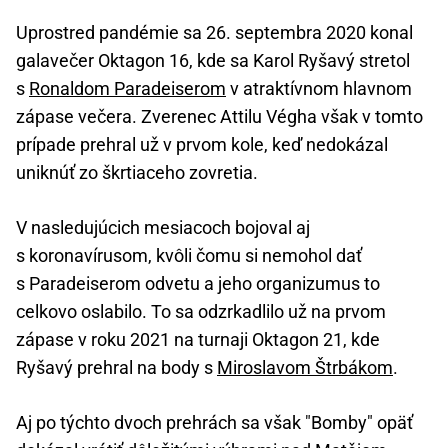
Uprostred pandémie sa 26. septembra 2020 konal
galavečer Oktagon 16, kde sa Karol Ryšavý stretol
s
Ronaldom Paradeiserom
v atraktívnom hlavnom
zápase večera. Zverenec Attilu Végha však v tomto
prípade prehral už v prvom kole, keď nedokázal
uniknúť zo škrtiaceho zovretia.
V nasledujúcich mesiacoch bojoval aj
s koronavírusom, kvôli čomu si nemohol dať
s Paradeiserom odvetu a jeho organizumus to
celkovo oslabilo. To sa odzrkadlilo už na prvom
zápase v roku 2021 na turnaji Oktagon 21, kde
Ryšavý prehral na body s
Miroslavom Štrbákom
.
Aj po týchto dvoch prehrách sa však "Bomby" opäť