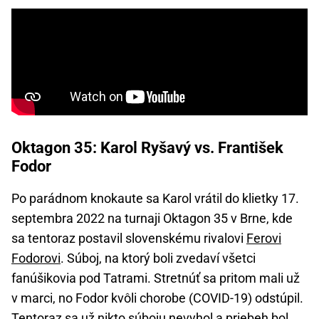
Oktagon 35: Karol Ryšavý vs. František
Fodor
Po parádnom knokaute sa Karol vrátil do klietky 17.
septembra 2022 na turnaji Oktagon 35 v Brne, kde
sa tentoraz postavil slovenskému rivalovi
Ferovi
Fodorovi
. Súboj, na ktorý boli zvedaví všetci
fanúšikovia pod Tatrami. Stretnúť sa pritom mali už
v marci, no Fodor kvôli chorobe (COVID-19) odstúpil.
Tentoraz sa už nikto súboju nevyhol a priebeh bol