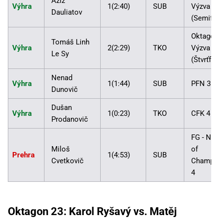
Aziz
Výhra
1(2:40)
SUB
Výzva 3
Dauliatov
(Semifin
Oktagon
Tomáš Linh
Výhra
2(2:29)
TKO
Výzva 3
Le Sy
(Štvrťfin
Nenad
Výhra
1(1:44)
SUB
PFN 3
Dunovič
Dušan
Výhra
1(0:23)
TKO
CFK 4
Prodanovič
FG - Nig
Miloš
of
Prehra
1(4:53)
SUB
Cvetkovič
Champi
4
Oktagon 23: Karol Ryšavý vs. Matěj