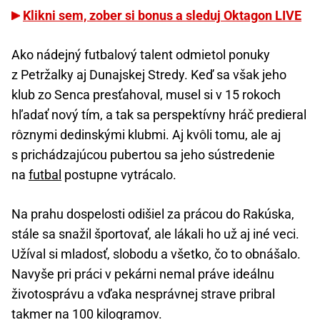
Klikni sem, zober si bonus a sleduj Oktagon LIVE
Ako nádejný futbalový talent odmietol ponuky
z Petržalky aj Dunajskej Stredy. Keď sa však jeho
klub zo Senca presťahoval, musel si v 15 rokoch
hľadať nový tím, a tak sa perspektívny hráč predieral
rôznymi dedinskými klubmi. Aj kvôli tomu, ale aj
s prichádzajúcou pubertou sa jeho sústredenie
na
futbal
postupne vytrácalo.
Na prahu dospelosti odišiel za prácou do Rakúska,
stále sa snažil športovať, ale lákali ho už aj iné veci.
Užíval si mladosť, slobodu a všetko, čo to obnášalo.
Navyše pri práci v pekárni nemal práve ideálnu
životosprávu a vďaka nesprávnej strave pribral
takmer na 100 kilogramov.