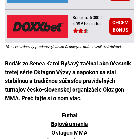
Bonus až 5 000 €
CHCEM
a 35 € bez rizika
BONUS
18 + Hazardné hry predstavujú riziko finančných strát a vzniku závislosti.
Rodák zo Senca Karol Ryšavý začínal ako účastník
tretej série Oktagon Výzvy a napokon sa stal
stabilnou a tradičnou súčasťou pravidelných
turnajov česko-slovenskej organizácie Oktagon
MMA. Prečítajte si o ňom viac.
Futbal
Bojové umenia
Oktagon MMA