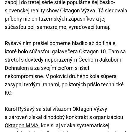
zapojil do tretej série stále populárnejšej česko-
slovenskej reality show Oktagon Výzva. Tá sledovala
príbehy nielen tuzemských zápasníkov a jej
súčasťou bol, samozrejme, vyraďovací turnaj.
Ryšavý ním prešiel pomerne hladko až do finále,
ktoré bolo súčasťou galavečera Oktagon 10. Tam sa
stretol s dovtedy neporazeným Čechom Jakubom
Dohnalom a za svojím cieľom si išiel
nekompromisne. V polovici druhého kola súpera
zasypal tvrdými ranami, po ktorých prišlo technické
KO.
Karol Ryšavý sa stal víťazom Oktagon Výzvy
a zároveň získal dlhodobý konktrakt s organizáciou
Oktagon MMA
, kde si aj vďaka systematickej