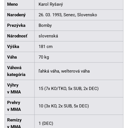
Meno
Karol Ryšavý
Narodený
26. 03. 1993, Senec, Slovensko
Prezývka
Bomby
Národnosť
slovenská
Výška
181 cm
Váha
70 kg
Váhová
ľahká váha, welterová váha
kategória
Výhry
15 (7x KO/TKO, 5x SUB, 2x DEC)
v MMA
Prehry
10 (3x KO, 2x SUB, 5x DEC)
v MMA
Remízy
1 (DEC)
v MMA