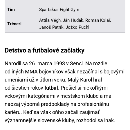
Tím
Spartakus Fight Gym
Attila Végh, Ján Hudák, Roman Kolář,
Tréneri
Janoš Patrik, Jožko Puchli
Detstvo a futbalové začiatky
Narodil sa 26. marca 1993 v Senci. Na rozdiel
od iných MMA bojovníkov však nezačínal s bojovými
umeniami už v útlom veku. Malý Karol hral
od šiestich rokov
futbal
. Prešiel si niekoľkými
vekovými kategóriami v mestskom klube a mal
naozaj výborné predpoklady na profesionálnu
kariéru. Keď sa však oňho začali zaujímať
významnejšie slovenské kluby, rozhodol sa inak.