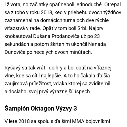
i života, no začiatky opäť neboli jednoduché. Otrepal
sa z toho v roku 2018, keď v priebehu dvoch týždňov
zaznamenal na domácich turnajoch dve rýchle
víťazstvá v rade. Opäť v tom boli Srbi. Najprv
knokautoval Dušana Prodanoviča už po 23
sekundách a potom škrtením ukončil Nenada
Dunoviča po necelých dvoch minútach.
Ryšavý sa tak vrátil do hry a bol opäť na víťaznej
vlne, kde sa cítil najlepšie. A to ho čakala ďalšia
zaujímavá príležitosť, vďaka ktorej sa zviditeľnil
a dosiahol svoj prvý výraznejší úspech.
Šampión Oktagon Výzvy 3
V lete 2018 sa spolu s ďalšími MMA bojovníkmi