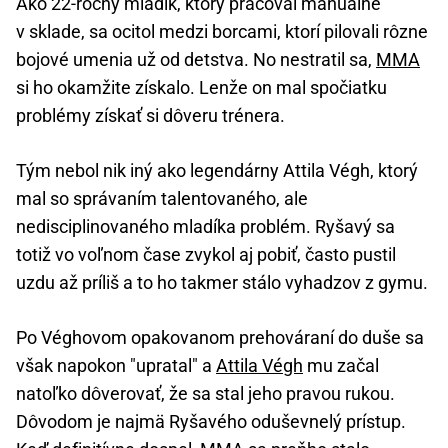
Ako 22-ročný mladík, ktorý pracoval manuálne
v sklade, sa ocitol medzi borcami, ktorí pilovali rôzne
bojové umenia už od detstva. No nestratil sa,
MMA
si ho okamžite získalo. Lenže on mal spočiatku
problémy získať si dôveru trénera.
Tým nebol nik iný ako legendárny Attila Végh, ktorý
mal so správaním talentovaného, ale
nedisciplinovaného mladíka problém. Ryšavý sa
totiž vo voľnom čase zvykol aj pobiť, často pustil
uzdu až príliš a to ho takmer stálo vyhadzov z gymu.
Po Véghovom opakovanom prehováraní do duše sa
však napokon "upratal" a
Attila Végh
mu začal
natoľko dôverovať, že sa stal jeho pravou rukou.
Dôvodom je najmä Ryšavého oduševnelý prístup.