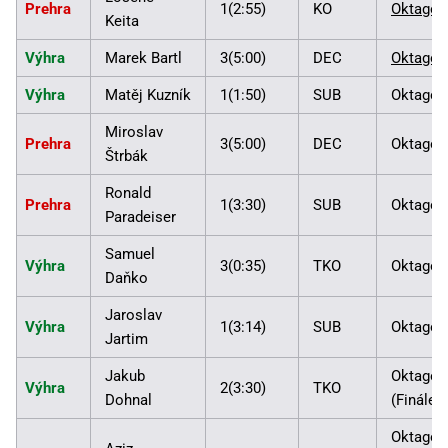
Prehra
1(2:55)
KO
Oktagon
Keita
Výhra
Marek Bartl
3(5:00)
DEC
Oktagon
Výhra
Matěj Kuzník
1(1:50)
SUB
Oktagon
Miroslav
Prehra
3(5:00)
DEC
Oktagon
Štrbák
Ronald
Prehra
1(3:30)
SUB
Oktagon
Paradeiser
Samuel
Výhra
3(0:35)
TKO
Oktagon
Daňko
Jaroslav
Výhra
1(3:14)
SUB
Oktagon
Jartim
Jakub
Oktagon
Výhra
2(3:30)
TKO
Dohnal
(Finále)
Oktagon