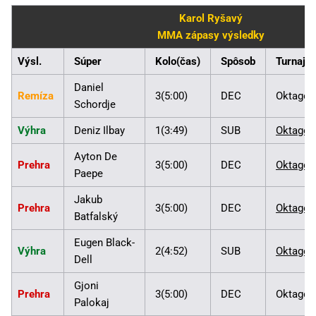
Karol Ryšavý
MMA zápasy výsledky
Výsl.
Súper
Kolo(čas)
Spôsob
Turnaj
Daniel
Remíza
3(5:00)
DEC
Oktagon
Schordje
Výhra
Deniz Ilbay
1(3:49)
SUB
Oktagon
Ayton De
Prehra
3(5:00)
DEC
Oktagon
Paepe
Jakub
Prehra
3(5:00)
DEC
Oktagon
Batfalský
Eugen Black-
Výhra
2(4:52)
SUB
Oktagon
Dell
Gjoni
Prehra
3(5:00)
DEC
Oktagon
Palokaj