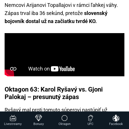
Nemcovi Arijanovi Topallajovi v rámci ľahkej váhy.
Zápas trval iba 36 sekúnd, pretože
slovenský
bojovník dostal už na začiatku tvrdé KO.
Oktagon 63: Karol Ryšavý vs. Gjoni
Palokaj – presunutý zápas
Ryšavý mal proti tomuto súperovi nastúpiť už
na turnaji Oktagon 60 v Oberhausene 7. septembra
Livestreamy
Bonusy
Oktagon
UFC
Facebook
2024. Avšak pár dní pred podujatím
musel kvôli