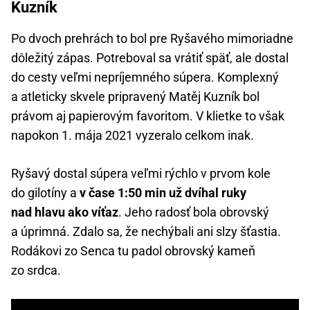
Kuzník
Po dvoch prehrách to bol pre Ryšavého mimoriadne
dôležitý zápas. Potreboval sa vrátiť späť, ale dostal
do cesty veľmi nepríjemného súpera. Komplexný
a atleticky skvele pripravený Matěj Kuzník bol
právom aj papierovým favoritom. V klietke to však
napokon 1. mája 2021 vyzeralo celkom inak.
Ryšavý dostal súpera veľmi rýchlo v prvom kole
do gilotíny a
v čase 1:50 min už dvíhal ruky
nad hlavu ako víťaz
. Jeho radosť bola obrovský
a úprimná. Zdalo sa, že nechýbali ani slzy šťastia.
Rodákovi zo Senca tu padol obrovský kameň
zo srdca.