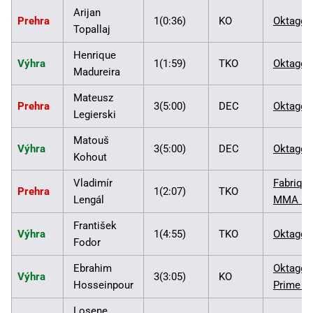
Arijan
Prehra
1(0:36)
KO
Oktagon
Topallaj
Henrique
Výhra
1(1:59)
TKO
Oktagon
Madureira
Mateusz
Prehra
3(5:00)
DEC
Oktagon
Legierski
Matouš
Výhra
3(5:00)
DEC
Oktagon
Kohout
Vladimír
Fabriq
Prehra
1(2:07)
TKO
Lengál
MMA 1
František
Výhra
1(4:55)
TKO
Oktagon
Fodor
Ebrahim
Oktagon
Výhra
3(3:05)
KO
Hosseinpour
Prime 5
Losene