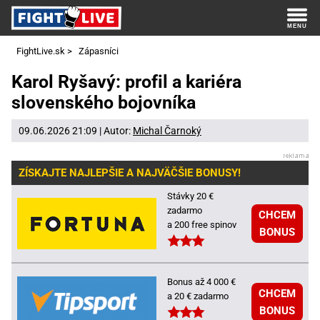
FightLive.sk
>
Zápasníci
Karol Ryšavý: profil a kariéra
slovenského bojovníka
09.06.2026 21:09 | Autor:
Michal Čarnoký
ZÍSKAJTE NAJLEPŠIE A NAJVÄČŠIE BONUSY!
Stávky 20 €
zadarmo
CHCEM
a 200 free spinov
BONUS
Bonus až 4 000 €
CHCEM
a 20 € zadarmo
BONUS