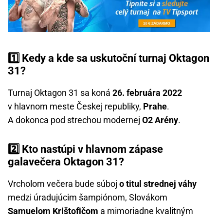
1️⃣ Kedy a kde sa uskutoční turnaj Oktagon
31?
Turnaj Oktagon 31 sa koná
26. februára 2022
v hlavnom meste Českej republiky,
Prahe
.
A dokonca pod strechou modernej
O2 Arény
.
2️⃣ Kto nastúpi v hlavnom zápase
galavečera Oktagon 31?
Vrcholom večera bude súboj
o titul strednej váhy
medzi úradujúcim šampiónom, Slovákom
Samuelom Krištofičom
a mimoriadne kvalitným