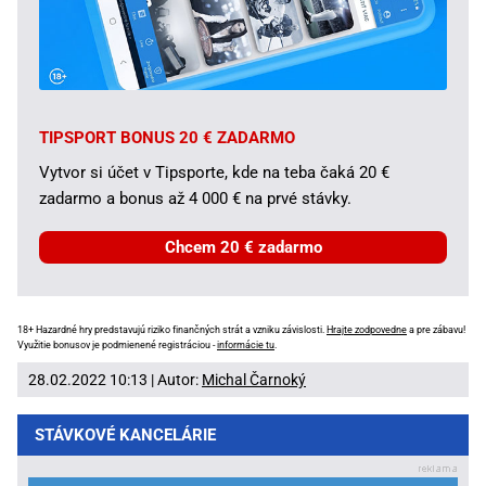
TIPSPORT BONUS 20 € ZADARMO
Vytvor si účet v Tipsporte, kde na teba čaká 20 €
zadarmo a bonus až 4 000 € na prvé stávky.
Chcem 20 € zadarmo
18+ Hazardné hry predstavujú riziko finančných strát a vzniku závislosti.
Hrajte zodpovedne
a pre zábavu!
Využitie bonusov je podmienené registráciou -
informácie tu
.
28.02.2022 10:13 | Autor:
Michal Čarnoký
STÁVKOVÉ KANCELÁRIE