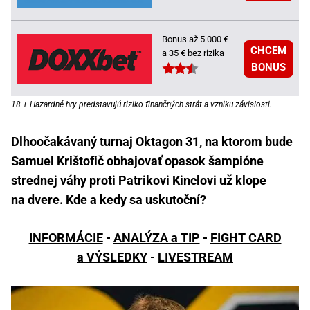
Bonus až 5 000 €
CHCEM
a 35 € bez rizika
BONUS
18 + Hazardné hry predstavujú riziko finančných strát a vzniku závislosti.
Dlhoočakávaný turnaj Oktagon 31, na ktorom bude
Samuel Krištofič obhajovať opasok šampióne
strednej váhy proti Patrikovi Kinclovi už klope
na dvere. Kde a kedy sa uskutoční?
INFORMÁCIE
-
ANALÝZA a TIP
-
FIGHT CARD
a VÝSLEDKY
-
LIVESTREAM