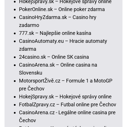
HokejSpravy.sk – Hokejové správy online
PokerOnline.sk – Online poker zdarma
CasinoHryZdarma.sk – Casino hry
zadarmo
777.sk – Najlepšie online kasína
CasinoAutomaty.eu – Hracie automaty
zdarma
24casino.sk – Online SK casina
CasinoArena.sk – Online casina na
Slovensku
MotorsportŽivě.cz – Formule 1 a MotoGP
pre Čechov
HokejSpravy.sk – Hokejové správy online
FotbalZpravy.cz – Futbal online pre Čechov
CasinoArena.cz - Legálne online casina pre
Čechov