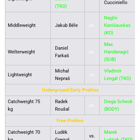
Cucciniello
(TKO)
Naglis
Middleweight
Jakub Běle
vs.
Kanišauskas
(KO)
Max
Daniel
Welterweight
vs.
Handanagić
Farkaš
(SUB)
Michal
Vladimír
Lightweight
vs.
Nepraš
Lengál (TKO)
Underground Early Prelims
Catchweight 75
Radek
Diega Scheck
vs.
kg
Roušal
(BODY)
Free Prelims
Catchweight 70
Luděk
Marek
vs.
kg
Greguš
Luštiak (TKO)