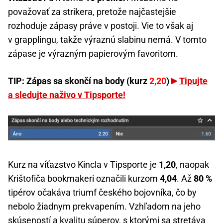
považovať za strikera, pretože najčastejšie
rozhoduje zápasy práve v postoji. Vie to však aj
v grapplingu, takže výraznú slabinu nemá. V tomto
zápase je výrazným papierovým favoritom.
TIP: Zápas sa skončí na body (kurz
2,20
)
Tipujte
a sledujte naživo v Tipsporte!
Kurz na víťazstvo Kincla v Tipsporte je
1,20
, naopak
Krištofiča bookmakeri označili kurzom
4,04
. Až
80 %
tipérov očakáva triumf českého bojovníka, čo by
nebolo žiadnym prekvapením. Vzhľadom na jeho
skúseností a kvalitu súperov, s ktorými sa stretáva