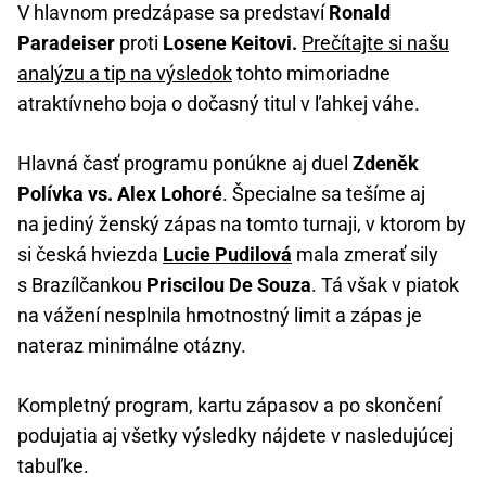
V hlavnom predzápase sa predstaví
Ronald
Paradeiser
proti
Losene Keitovi.
Prečítajte si našu
analýzu a tip na výsledok
tohto mimoriadne
atraktívneho boja o dočasný titul v ľahkej váhe.
Hlavná časť programu ponúkne aj duel
Zdeněk
Polívka vs. Alex Lohoré
. Špecialne sa tešíme aj
na jediný ženský zápas na tomto turnaji, v ktorom by
si česká hviezda
Lucie Pudilová
mala zmerať sily
s Brazílčankou
Priscilou De Souza
. Tá však v piatok
na vážení nesplnila hmotnostný limit a zápas je
nateraz minimálne otázny.
Kompletný program, kartu zápasov a po skončení
podujatia aj všetky výsledky nájdete v nasledujúcej
tabuľke.