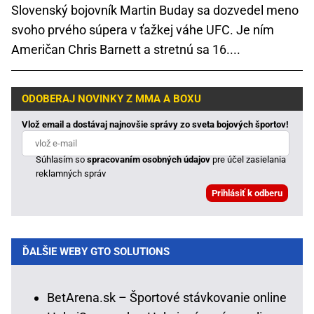
Slovenský bojovník Martin Buday sa dozvedel meno
svoho prvého súpera v ťažkej váhe UFC. Je ním
Američan Chris Barnett a stretnú sa 16....
ODOBERAJ NOVINKY Z MMA A BOXU
Vlož email a dostávaj najnovšie správy zo sveta bojových športov!
Súhlasím so
spracovaním osobných údajov
pre účel zasielania
reklamných správ
ĎALŠIE WEBY GTO SOLUTIONS
BetArena.sk – Športové stávkovanie online