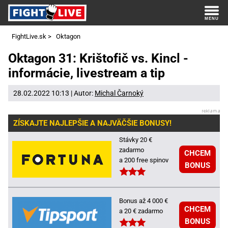
FightLive.sk
>
Oktagon
Oktagon 31: Krištofič vs. Kincl -
informácie, livestream a tip
28.02.2022 10:13 | Autor:
Michal Čarnoký
ZÍSKAJTE NAJLEPŠIE A NAJVÄČŠIE BONUSY!
Stávky 20 €
zadarmo
CHCEM
a 200 free spinov
BONUS
Bonus až 4 000 €
CHCEM
a 20 € zadarmo
BONUS