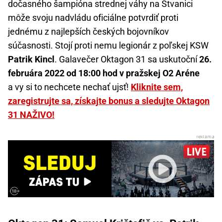
dočasného šampióna strednej váhy na Štvanici
môže svoju nadvládu oficiálne potvrdiť proti
jednému z najlepších českých bojovníkov
súčasnosti. Stojí proti nemu legionár z poľskej KSW
Patrik Kincl
. Galavečer Oktagon 31 sa uskutoční
26.
februára 2022 od 18:00 hod v pražskej O2 Aréne
a vy si to nechcete nechať ujsť!
Kliknite sem,
zaregistrujte sa, získajte bonus a sledujte Oktagon
31 NAŽIVO!