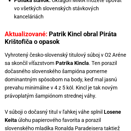
Ponuka stávok:
Oktagon MMA môžete tipovať
vo všetkých slovenských stávkových
kanceláriách
Aktualizované:
Patrik Kincl obral Piráta
Krištofiča o opasok
Vyhrotený česko-slovenský titulový súboj v O2 Aréne
sa skončil víťazstvom
Patrika Kincla
. Ten porazil
dočasného slovenského šampióna pomerne
dominantným spôsobom na body, keď mal jasnú
prevahu minimálne v 4 z 5 kôl. Kincl je tak novým
právoplatým šampiónom strednej váhy.
V súboji o dočasný titul v ľahkej váhe splnil
Losene
Keita
úlohu papierového favorita a porazil
slovenského mladíka Ronalda Paradeisera taktiež