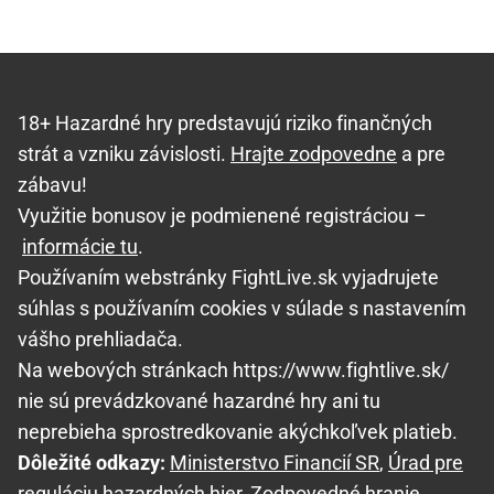
18+ Hazardné hry predstavujú riziko finančných
strát a vzniku závislosti.
Hrajte zodpovedne
a pre
zábavu!
Využitie bonusov je podmienené registráciou –
informácie tu
.
Používaním webstránky FightLive.sk vyjadrujete
súhlas s používaním cookies v súlade s nastavením
vášho prehliadača.
Na webových stránkach https://www.fightlive.sk/
nie sú prevádzkované hazardné hry ani tu
neprebieha sprostredkovanie akýchkoľvek platieb.
Dôležité odkazy:
Ministerstvo Financií SR
,
Úrad pre
reguláciu hazardných hier
,
Zodpovedné hranie
,