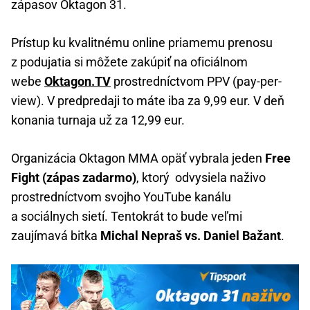
zápasov Oktagon 31.
Prístup ku kvalitnému online priamemu prenosu
z podujatia si môžete zakúpiť na oficiálnom
webe
Oktagon.TV
prostredníctvom PPV (pay-per-
view). V predpredaji to máte iba za 9,99 eur. V deň
konania turnaja už za 12,99 eur.
Organizácia Oktagon MMA opäť vybrala jeden
Free
Fight (zápas zadarmo)
, ktorý odvysiela naživo
prostredníctvom svojho YouTube kanálu
a sociálnych sietí. Tentokrát to bude veľmi
zaujímavá bitka
Michal Nepraš vs. Daniel Bažant
.