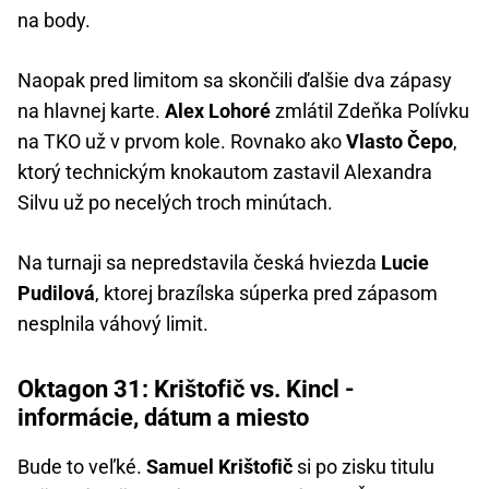
na body.
Naopak pred limitom sa skončili ďalšie dva zápasy
na hlavnej karte.
Alex Lohoré
zmlátil Zdeňka Polívku
na TKO už v prvom kole. Rovnako ako
Vlasto Čepo
,
ktorý technickým knokautom zastavil Alexandra
Silvu už po necelých troch minútach.
Na turnaji sa nepredstavila česká hviezda
Lucie
Pudilová
, ktorej brazílska súperka pred zápasom
nesplnila váhový limit.
Oktagon 31: Krištofič vs. Kincl -
informácie, dátum a miesto
Bude to veľké.
Samuel Krištofič
si po zisku titulu