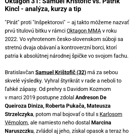
Oktagon 31: Samuel Krištofič vs. Patrik
Kincl - analýza, kurzy a tip
"Pirát" proti "Inšpektorovi" – aj takto môžeme nazvať
prvú titulovú bitku v rámci
Oktagon MMA
v roku
2022. Vo vyhrotenom česko-slovenskom súboji sa
stretnú dvaja obávaní a kontroverzní borci, ktorí
patria k absolútnej národnej špičke vo svojom fachu.
Bratislavčan
Samuel Krištofič (32)
má za sebou
skvelé výsledky. Vyhral štyrikrát v rade a neboli to
ľahké zápasy. Od prehry s Davidom Kozmom
v marci 2019 postupne zdolal
Andreson De
Queiroza Diniza, Roberta Pukača, Mateusza
Strzelczyka
, potom mal bojovať o titul s
Karlosom
Vémolom
, ale namiesto neho dostal
Marcina
Naruszczku
, zvládol aj jeho, získal opasok a teraz ho