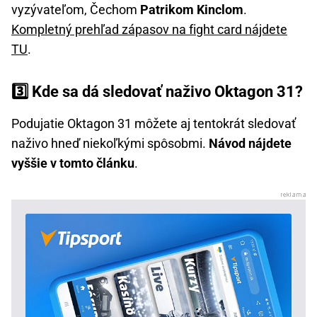
vyzývateľom, Čechom
Patrikom Kinclom
.
Kompletný prehľad zápasov na fight card nájdete
TU
.
3️⃣ Kde sa dá sledovať naživo Oktagon 31?
Podujatie Oktagon 31 môžete aj tentokrát sledovať
naživo hneď niekoľkými spôsobmi.
Návod nájdete
vyššie v tomto článku
.