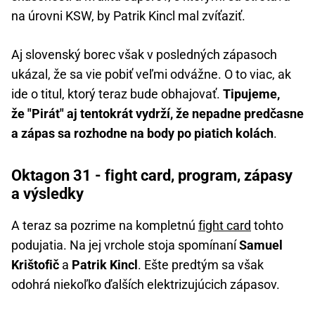
na úrovni KSW, by Patrik Kincl mal zvíťaziť.
Aj slovenský borec však v posledných zápasoch
ukázal, že sa vie pobiť veľmi odvážne. O to viac, ak
ide o titul, ktorý teraz bude obhajovať.
Tipujeme,
že "Pirát" aj tentokrát vydrží, že nepadne predčasne
a zápas sa rozhodne na body po piatich kolách
.
Oktagon 31 - fight card, program, zápasy
a výsledky
A teraz sa pozrime na kompletnú
fight card
tohto
podujatia. Na jej vrchole stoja spomínaní
Samuel
Krištofič
a
Patrik Kincl
. Ešte predtým sa však
odohrá niekoľko ďalších elektrizujúcich zápasov.