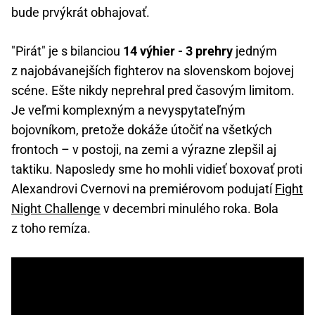
bude prvýkrát obhajovať.
"Pirát" je s bilanciou
14 výhier - 3 prehry
jedným
z najobávanejších fighterov na slovenskom bojovej
scéne. Ešte nikdy neprehral pred časovým limitom.
Je veľmi komplexným a nevyspytateľným
bojovníkom, pretože dokáže útočiť na všetkých
frontoch – v postoji, na zemi a výrazne zlepšil aj
taktiku. Naposledy sme ho mohli vidieť boxovať proti
Alexandrovi Cvernovi na premiérovom podujatí
Fight
Night Challenge
v decembri minulého roka. Bola
z toho remíza.