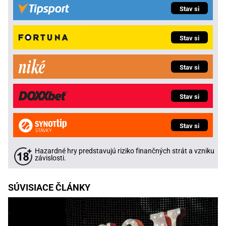
Stav si
Stav si
Stav si
Stav si
Stav si
Hazardné hry predstavujú riziko finančných strát a vzniku
závislosti.
SÚVISIACE ČLÁNKY