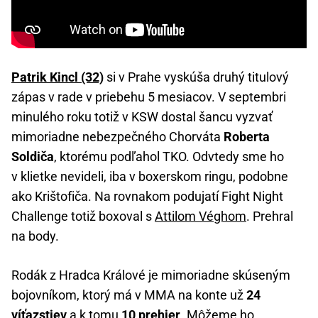
Patrik Kincl (32)
si v Prahe vyskúša druhý titulový
zápas v rade v priebehu 5 mesiacov. V septembri
minulého roku totiž v KSW dostal šancu vyzvať
mimoriadne nebezpečného Chorváta
Roberta
Soldiča
, ktorému podľahol TKO. Odvtedy sme ho
v klietke nevideli, iba v boxerskom ringu, podobne
ako Krištofiča. Na rovnakom podujatí Fight Night
Challenge totiž boxoval s
Attilom Véghom
. Prehral
na body.
Rodák z Hradca Králové je mimoriadne skúseným
bojovníkom, ktorý má v MMA na konte už
24
víťazstiev
a k tomu
10 prehier
. Môžeme ho