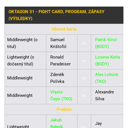
OKTAGON 31 - FIGHT CARD, PROGRAM, ZÁPASY
(VÝSLEDKY)
Hlavná karta
Middleweight (o
Samuel
Patrik Kincl
vs.
titul)
Krištofič
(BODY)
Lightweight (o
Ronald
Losene Keita
vs.
dočasný titul)
Paradeiser
(BODY)
Zdeněk
Alex Lohoré
Middleweight
vs.
Polívka
(TKO)
Vlasto
Alexandre
Middleweight
vs.
Čepo (TKO)
Silva
Prelims
Jakub
Jay
Lightweight
Bahník
vs.