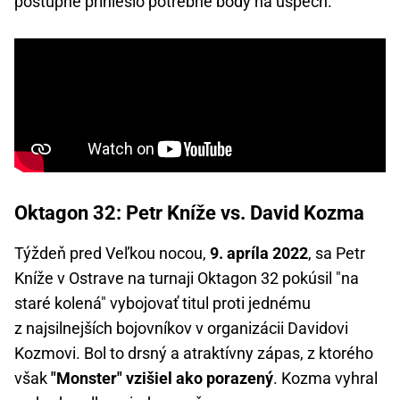
postupne prinieslo potrebné body na úspech.
Oktagon 32: Petr Kníže vs. David Kozma
Týždeň pred Veľkou nocou,
9. apríla 2022
, sa Petr
Kníže v Ostrave na turnaji Oktagon 32 pokúsil "na
staré kolená" vybojovať titul proti jednému
z najsilnejších bojovníkov v organizácii Davidovi
Kozmovi. Bol to drsný a atraktívny zápas, z ktorého
však
"Monster" vzišiel ako porazený
. Kozma vyhral