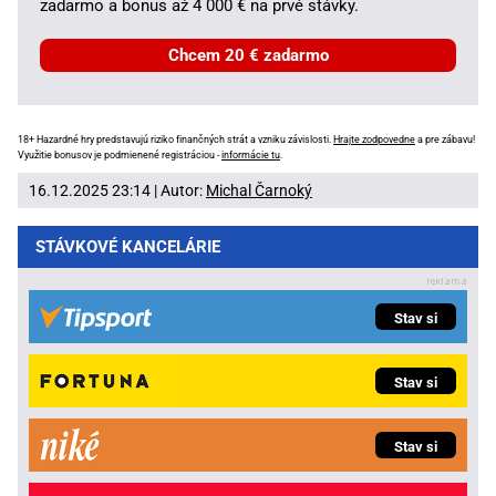
zadarmo a bonus až 4 000 € na prvé stávky.
Chcem 20 € zadarmo
18+ Hazardné hry predstavujú riziko finančných strát a vzniku závislosti.
Hrajte zodpovedne
a pre zábavu!
Využitie bonusov je podmienené registráciou -
informácie tu
.
16.12.2025 23:14 | Autor:
Michal Čarnoký
STÁVKOVÉ KANCELÁRIE
Stav si
Stav si
Stav si