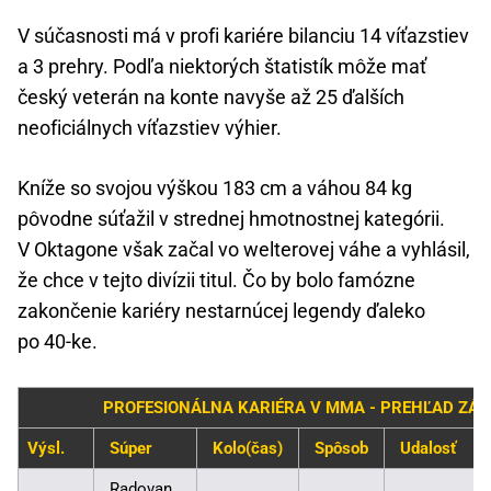
V súčasnosti má v profi kariére bilanciu 14 víťazstiev
a 3 prehry. Podľa niektorých štatistík môže mať
český veterán na konte navyše až 25 ďalších
neoficiálnych víťazstiev výhier.
Kníže so svojou výškou 183 cm a váhou 84 kg
pôvodne súťažil v strednej hmotnostnej kategórii.
V Oktagone však začal vo welterovej váhe a vyhlásil,
že chce v tejto divízii titul. Čo by bolo famózne
zakončenie kariéry nestarnúcej legendy ďaleko
po 40-ke.
PROFESIONÁLNA KARIÉRA V MMA - PREHĽAD ZÁ
Výsl.
Súper
Kolo(čas)
Spôsob
Udalosť
Radovan