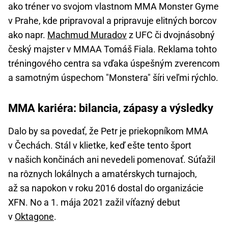
ako tréner vo svojom vlastnom MMA Monster Gyme
v Prahe, kde pripravoval a pripravuje elitných borcov
ako napr.
Machmud Muradov
z UFC či dvojnásobný
český majster v MMAA Tomáš Fiala. Reklama tohto
tréningového centra sa vďaka úspešným zverencom
a samotným úspechom "Monstera" šíri veľmi rýchlo.
MMA kariéra: bilancia, zápasy a výsledky
Dalo by sa povedať, že Petr je priekopníkom MMA
v Čechách. Stál v klietke, keď ešte tento šport
v našich končinách ani nevedeli pomenovať. Súťažil
na rôznych lokálnych a amatérskych turnajoch,
až sa napokon v roku 2016 dostal do organizácie
XFN. No a 1. mája 2021 zažil víťazný debut
v
Oktagone
.