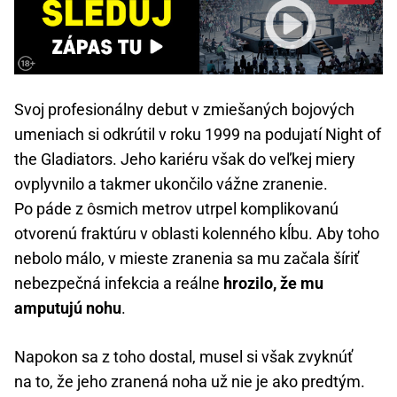
Svoj profesionálny debut v zmiešaných bojových
umeniach si odkrútil v roku 1999 na podujatí Night of
the Gladiators. Jeho kariéru však do veľkej miery
ovplyvnilo a takmer ukončilo vážne zranenie.
Po páde z ôsmich metrov utrpel komplikovanú
otvorenú fraktúru v oblasti kolenného kĺbu. Aby toho
nebolo málo, v mieste zranenia sa mu začala šíriť
nebezpečná infekcia a reálne
hrozilo, že mu
amputujú nohu
.
Napokon sa z toho dostal, musel si však zvyknúť
na to, že jeho zranená noha už nie je ako predtým.