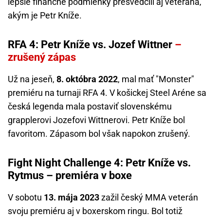
lepšie finančné podmienky presvedčili aj veterána,
akým je Petr Kníže.
RFA 4: Petr Kníže vs. Jozef Wittner
–
zrušený zápas
Už na jeseň,
8. októbra 2022
, mal mať "Monster"
premiéru na turnaji RFA 4. V košickej Steel Aréne sa
česká legenda mala postaviť slovenskému
grapplerovi Jozefovi Wittnerovi. Petr Kníže bol
favoritom. Zápasom bol však napokon zrušený.
Fight Night Challenge 4: Petr Kníže vs.
Rytmus – premiéra v boxe
V sobotu
13. mája 2023
zažil český MMA veterán
svoju premiéru aj v boxerskom ringu. Bol totiž