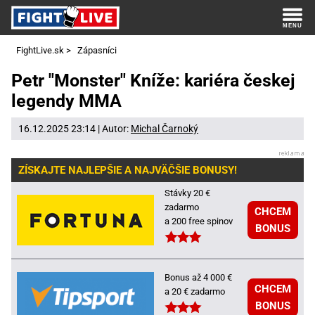
FightLive.sk
>
Zápasníci
Petr "Monster" Kníže: kariéra českej
legendy MMA
16.12.2025 23:14 | Autor:
Michal Čarnoký
ZÍSKAJTE NAJLEPŠIE A NAJVÄČŠIE BONUSY!
Stávky 20 €
zadarmo
CHCEM
a 200 free spinov
BONUS
Bonus až 4 000 €
CHCEM
a 20 € zadarmo
BONUS