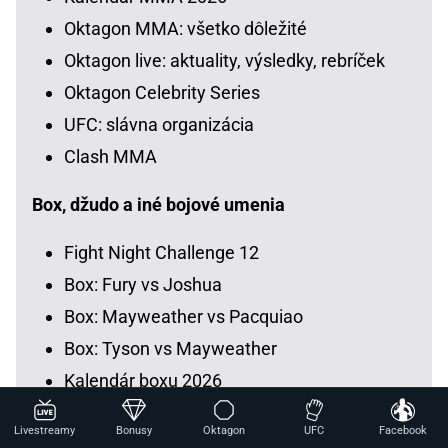
Oktagon MMA: všetko dôležité
Oktagon live: aktuality, výsledky, rebríček
Oktagon Celebrity Series
UFC: slávna organizácia
Clash MMA
Box, džudo a iné bojové umenia
Fight Night Challenge 12
Box: Fury vs Joshua
Box: Mayweather vs Pacquiao
Box: Tyson vs Mayweather
Kalendár boxu 2026
Legenda Mike Tyson
Livestreamy
Bonusy
Oktagon
UFC
Facebook
Box: bojový šport