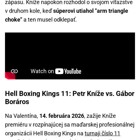
zápasu. Kníže napokon rozhodol o svojom víťazstve
v druhom kole, keď
súperovi utiahol "arm triangle
choke"
a ten musel odklepať.
Hell Boxing Kings 11: Petr Kníže vs. Gábor
Boráros
Na Valentína,
14. februára 2026
, zažije Kníže
premiéru v rozpínajúcej sa maďarskej profesionálnej
organizácii Hell Boxing Kings na
turnaji číslo 11