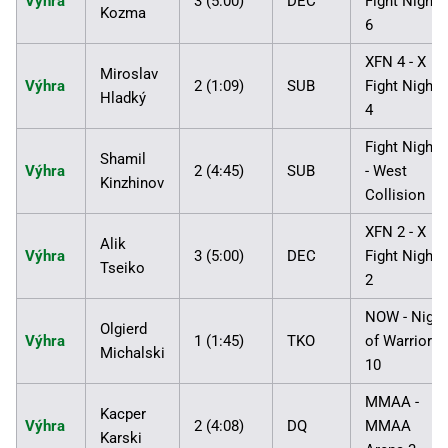
Výhra
3 (5:00)
DEC
Fight Nights
Kozma
6
XFN 4 - X
Miroslav
Výhra
2 (1:09)
SUB
Fight Nights
Hladký
4
Fight Night 
Shamil
Výhra
2 (4:45)
SUB
- West
Kinzhinov
Collision
XFN 2 - X
Alik
Výhra
3 (5:00)
DEC
Fight Nights
Tseiko
2
NOW - Night
Olgierd
Výhra
1 (1:45)
TKO
of Warriors
Michalski
10
MMAA -
Kacper
Výhra
2 (4:08)
DQ
MMAA
Karski