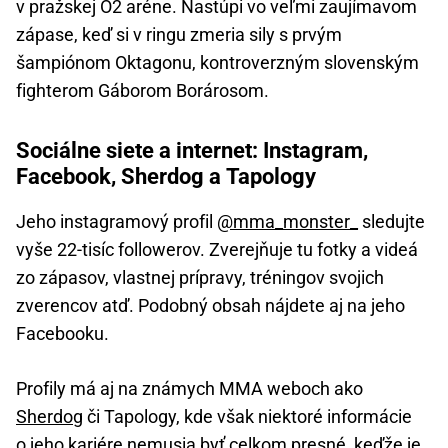
v pražskej O2 aréne. Nastúpi vo veľmi zaujímavom
zápase, keď si v ringu zmeria sily s prvým
šampiónom Oktagonu, kontroverzným slovenským
fighterom Gáborom Borárosom.
Sociálne siete a internet: Instagram,
Facebook, Sherdog a Tapology
Jeho instagramový profil
@mma_monster_
sledujte
vyše 22-tisíc followerov. Zverejňuje tu fotky a videá
zo zápasov, vlastnej prípravy, tréningov svojich
zverencov atď. Podobný obsah nájdete aj na jeho
Facebooku.
Profily má aj na známych MMA weboch ako
Sherdog
či Tapology, kde však niektoré informácie
o jeho kariére nemusia byť celkom presné, keďže je