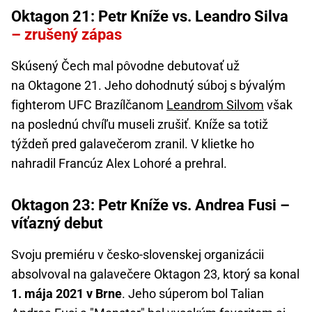
Oktagon 21: Petr Kníže vs. Leandro Silva
– zrušený zápas
Skúsený Čech mal pôvodne debutovať už
na Oktagone 21. Jeho dohodnutý súboj s bývalým
fighterom UFC Brazílčanom
Leandrom Silvom
však
na poslednú chvíľu museli zrušiť. Kníže sa totiž
týždeň pred galavečerom zranil. V klietke ho
nahradil Francúz Alex Lohoré a prehral.
Oktagon 23: Petr Kníže vs. Andrea Fusi –
víťazný debut
Svoju premiéru v česko-slovenskej organizácii
absolvoval na galavečere Oktagon 23, ktorý sa konal
1. mája 2021 v Brne
. Jeho súperom bol Talian