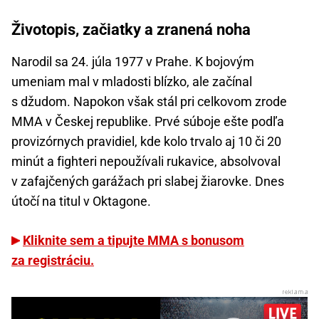
Životopis, začiatky a zranená noha
Narodil sa 24. júla 1977 v Prahe. K bojovým
umeniam mal v mladosti blízko, ale začínal
s džudom. Napokon však stál pri celkovom zrode
MMA v Českej republike. Prvé súboje ešte podľa
provizórnych pravidiel, kde kolo trvalo aj 10 či 20
minút a fighteri nepoužívali rukavice, absolvoval
v zafajčených garážach pri slabej žiarovke. Dnes
útočí na titul v Oktagone.
Kliknite sem a tipujte MMA s bonusom
za registráciu.