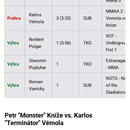
Arena 3
MMAA 2 -
Karlos
Prehra
3 (3:25)
SUB
Vemola vs.
Vémola
Knize
XCF -
Norbert
Výhra
1 (0:56)
TKO
Undergroun
Polgar
Fist 1
Slavomir
Extravaganz
Výhra
1
TKO
Popluhar
- MMA
NOTG - Nigh
Roman
Výhra
1
SUB
of the
Vanicky
Gladiators
Petr "Monster" Kníže vs. Karlos
"Terminátor" Vémola