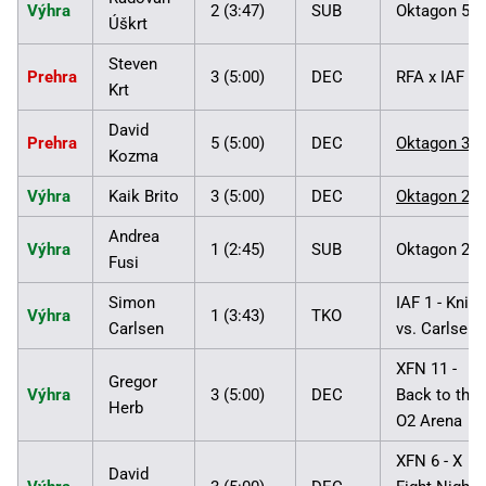
Výhra
2 (3:47)
SUB
Oktagon 59
Úškrt
Steven
Prehra
3 (5:00)
DEC
RFA x IAF
Krt
David
Prehra
5 (5:00)
DEC
Oktagon 32
Kozma
Výhra
Kaik Brito
3 (5:00)
DEC
Oktagon 28
Andrea
Výhra
1 (2:45)
SUB
Oktagon 23
Fusi
Simon
IAF 1 - Knize
Výhra
1 (3:43)
TKO
Carlsen
vs. Carlsen
XFN 11 -
Gregor
Výhra
3 (5:00)
DEC
Back to the
Herb
O2 Arena
XFN 6 - X
David