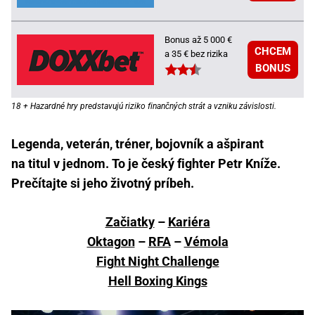
Bonus až 5 000 €
CHCEM
a 35 € bez rizika
BONUS
18 + Hazardné hry predstavujú riziko finančných strát a vzniku závislosti.
Legenda, veterán, tréner, bojovník a ašpirant
na titul v jednom. To je český fighter Petr Kníže.
Prečítajte si jeho životný príbeh.
Začiatky
–
Kariéra
Oktagon
–
RFA
–
Vémola
Fight Night Challenge
Hell Boxing Kings