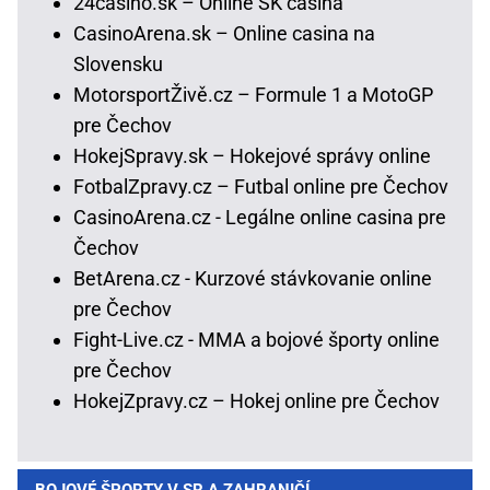
24casino.sk – Online SK casina
CasinoArena.sk – Online casina na
Slovensku
MotorsportŽivě.cz – Formule 1 a MotoGP
pre Čechov
HokejSpravy.sk – Hokejové správy online
FotbalZpravy.cz – Futbal online pre Čechov
CasinoArena.cz - Legálne online casina pre
Čechov
BetArena.cz - Kurzové stávkovanie online
pre Čechov
Fight-Live.cz - MMA a bojové športy online
pre Čechov
HokejZpravy.cz – Hokej online pre Čechov
BOJOVÉ ŠPORTY V SR A ZAHRANIČÍ