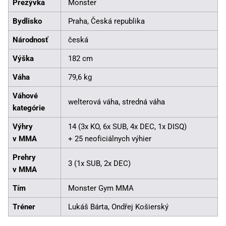
Prezývka
Monster
Bydlisko
Praha, Česká republika
Národnosť
česká
Výška
182 cm
Váha
79,6 kg
Váhové
welterová váha, stredná váha
kategórie
Výhry
14 (3x KO, 6x SUB, 4x DEC, 1x DISQ)
v MMA
+ 25 neoficiálnych výhier
Prehry
3 (1x SUB, 2x DEC)
v MMA
Tím
Monster Gym MMA
Tréner
Lukáš Bárta, Ondřej Košierský