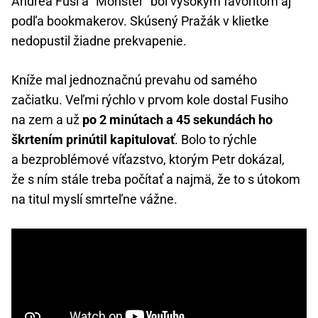
Andrea Fusi a "Monster" bol vysokým favoritom aj
podľa bookmakerov. Skúsený Pražák v klietke
nedopustil žiadne prekvapenie.
Kníže mal jednoznačnú prevahu od samého
začiatku. Veľmi rýchlo v prvom kole dostal Fusiho
na zem a už
po 2 minútach a 45 sekundách ho
škrtením prinútil kapitulovať
. Bolo to rýchle
a bezproblémové víťazstvo, ktorým Petr dokázal,
že s ním stále treba počítať a najmä, že to s útokom
na titul myslí smrteľne vážne.