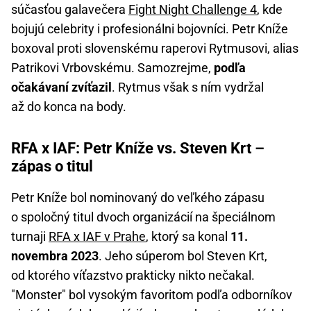
súčasťou galavečera
Fight Night Challenge 4
, kde
bojujú celebrity i profesionálni bojovníci. Petr Kníže
boxoval proti slovenskému raperovi Rytmusovi, alias
Patrikovi Vrbovskému. Samozrejme,
podľa
očakávaní zvíťazil
. Rytmus však s ním vydržal
až do konca na body.
RFA x IAF: Petr Kníže vs. Steven Krt –
zápas o titul
Petr Kníže bol nominovaný do veľkého zápasu
o spoločný titul dvoch organizácií na špeciálnom
turnaji
RFA x IAF v Prahe
, ktorý sa konal
11.
novembra 2023
. Jeho súperom bol Steven Krt,
od ktorého víťazstvo prakticky nikto nečakal.
"Monster" bol vysokým favoritom podľa odborníkov