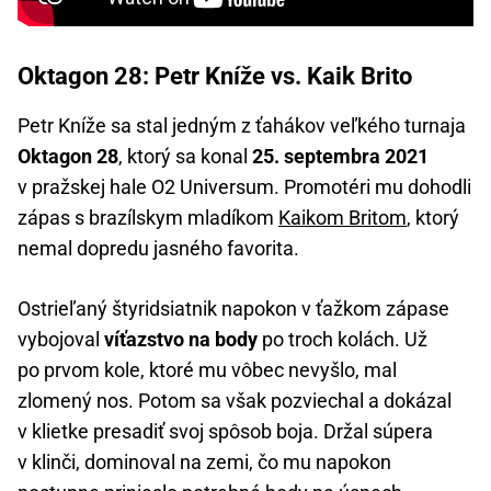
Oktagon 28: Petr Kníže vs. Kaik Brito
Petr Kníže sa stal jedným z ťahákov veľkého turnaja
Oktagon 28
, ktorý sa konal
25. septembra 2021
v pražskej hale O2 Universum. Promotéri mu dohodli
zápas s brazílskym mladíkom
Kaikom Britom
, ktorý
nemal dopredu jasného favorita.
Ostrieľaný štyridsiatnik napokon v ťažkom zápase
vybojoval
víťazstvo na body
po troch kolách. Už
po prvom kole, ktoré mu vôbec nevyšlo, mal
zlomený nos. Potom sa však pozviechal a dokázal
v klietke presadiť svoj spôsob boja. Držal súpera
v klinči, dominoval na zemi, čo mu napokon