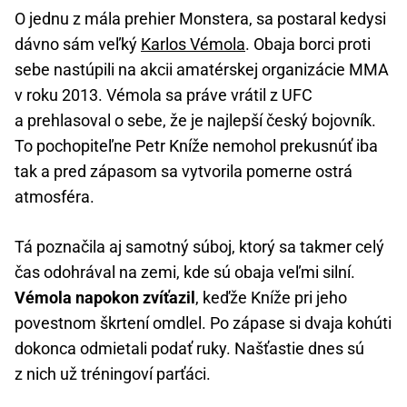
O jednu z mála prehier Monstera, sa postaral kedysi
dávno sám veľký
Karlos Vémola
. Obaja borci proti
sebe nastúpili na akcii amatérskej organizácie MMA
v roku 2013. Vémola sa práve vrátil z UFC
a prehlasoval o sebe, že je najlepší český bojovník.
To pochopiteľne Petr Kníže nemohol prekusnúť iba
tak a pred zápasom sa vytvorila pomerne ostrá
atmosféra.
Tá poznačila aj samotný súboj, ktorý sa takmer celý
čas odohrával na zemi, kde sú obaja veľmi silní.
Vémola napokon zvíťazil
, keďže Kníže pri jeho
povestnom škrtení omdlel. Po zápase si dvaja kohúti
dokonca odmietali podať ruky. Našťastie dnes sú
z nich už tréningoví parťáci.