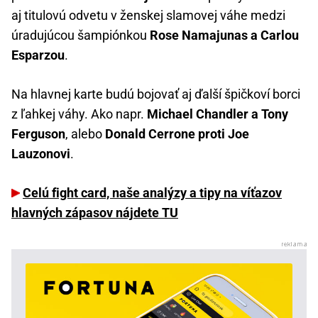
aj titulovú odvetu v ženskej slamovej váhe medzi
úradujúcou šampiónkou
Rose Namajunas a Carlou
Esparzou
.
Na hlavnej karte budú bojovať aj ďalší špičkoví borci
z ľahkej váhy. Ako napr.
Michael Chandler a Tony
Ferguson
, alebo
Donald Cerrone proti Joe
Lauzonovi
.
Celú fight card, naše analýzy a tipy na víťazov
hlavných zápasov nájdete TU