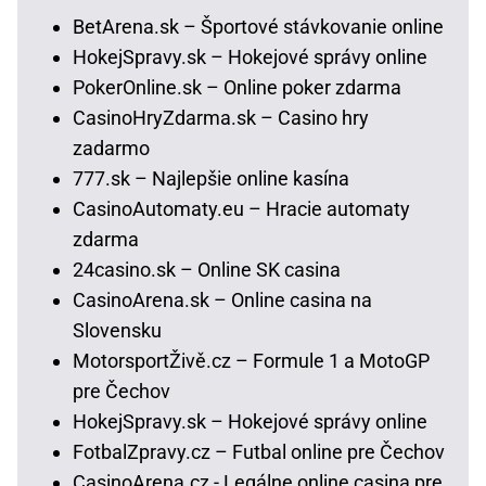
BetArena.sk – Športové stávkovanie online
HokejSpravy.sk – Hokejové správy online
PokerOnline.sk – Online poker zdarma
CasinoHryZdarma.sk – Casino hry
zadarmo
777.sk – Najlepšie online kasína
CasinoAutomaty.eu – Hracie automaty
zdarma
24casino.sk – Online SK casina
CasinoArena.sk – Online casina na
Slovensku
MotorsportŽivě.cz – Formule 1 a MotoGP
pre Čechov
HokejSpravy.sk – Hokejové správy online
FotbalZpravy.cz – Futbal online pre Čechov
CasinoArena.cz - Legálne online casina pre