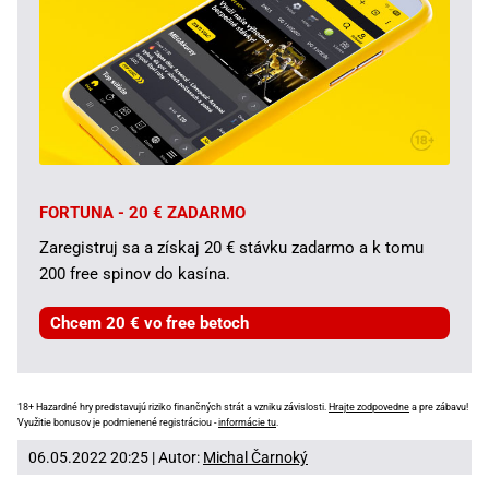
FORTUNA - 20 € ZADARMO
Zaregistruj sa a získaj 20 € stávku zadarmo a k tomu
200 free spinov do kasína.
Chcem 20 € vo free betoch
18+ Hazardné hry predstavujú riziko finančných strát a vzniku závislosti.
Hrajte zodpovedne
a pre zábavu!
Využitie bonusov je podmienené registráciou -
informácie tu
.
06.05.2022 20:25 | Autor:
Michal Čarnoký