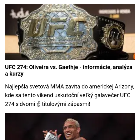
UFC 274: Oliveira vs. Gaethje - informácie, analýza
a kurzy
Najlepšia svetová MMA zavíta do americkej Arizony,
kde sa tento víkend uskutoční veľký galavečer UFC
274 s dvomi ✌ titulovými zápasmi❗