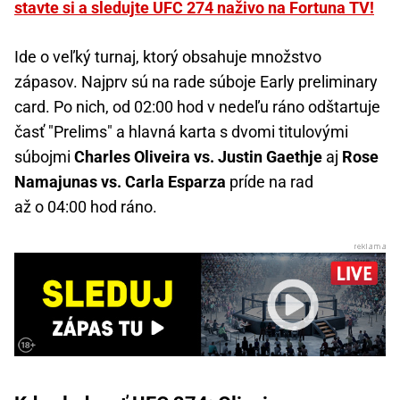
stavte si a sledujte UFC 274 naživo na Fortuna TV!
Ide o veľký turnaj, ktorý obsahuje množstvo
zápasov. Najprv sú na rade súboje Early preliminary
card. Po nich, od 02:00 hod v nedeľu ráno odštartuje
časť "Prelims" a hlavná karta s dvomi titulovými
súbojmi
Charles Oliveira vs. Justin Gaethje
aj
Rose
Namajunas vs. Carla Esparza
príde na rad
až o 04:00 hod ráno.