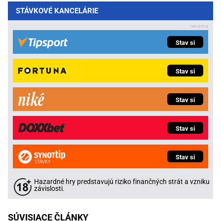
STÁVKOVÉ KANCELÁRIE
Stav si
Stav si
Stav si
Stav si
Stav si
Hazardné hry predstavujú riziko finančných strát a vzniku
závislosti.
SÚVISIACE ČLÁNKY