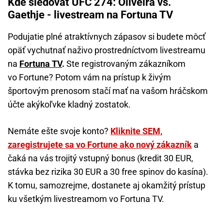
Kde sledovať UFC 274: Oliveira vs.
Gaethje - livestream na Fortuna TV
Podujatie plné atraktívnych zápasov si budete môcť
opäť vychutnať naživo prostredníctvom livestreamu
na
Fortuna TV
.
Ste registrovaným zákazníkom
vo Fortune? Potom vám na prístup k živým
športovým prenosom stačí mať na vašom hráčskom
účte akýkoľvke kladný zostatok.
Nemáte ešte svoje konto?
Kliknite SEM,
zaregistrujete sa vo Fortune ako nový zákazník
a
čaká na vás trojitý vstupný bonus (kredit 30 EUR,
stávka bez rizika 30 EUR a 30 free spinov do kasína).
K tomu, samozrejme, dostanete aj okamžitý prístup
ku všetkým livestreamom vo Fortuna TV.