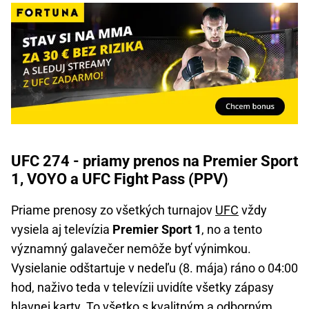
UFC 274 - priamy prenos na Premier Sport
1, VOYO a UFC Fight Pass (PPV)
Priame prenosy zo všetkých turnajov
UFC
vždy
vysiela aj televízia
Premier Sport 1
, no a tento
významný galavečer nemôže byť výnimkou.
Vysielanie odštartuje v nedeľu (8. mája) ráno o 04:00
hod, naživo teda v televízii uvidíte všetky zápasy
hlavnej karty. To všetko s kvalitným a odborným