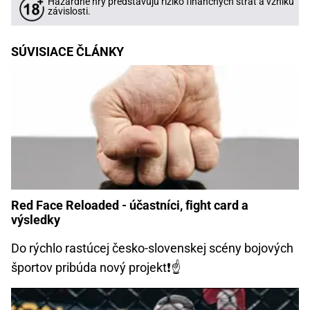
Hazardné hry predstavujú riziko finančných strát a vzniku
závislosti.
SÚVISIACE ČLÁNKY
Red Face Reloaded - účastníci, fight card a
výsledky
Do rýchlo rastúcej česko-slovenskej scény bojových
športov pribúda nový projekt❗☝