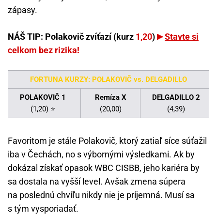
zápasy.
NÁŠ TIP: Polakovič zvíťazí (kurz
1,20
)
Stavte si
celkom bez rizika!
FORTUNA KURZY: POLAKOVIČ vs. DELGADILLO
POLAKOVIČ 1
Remíza X
DELGADILLO 2
(1,20) ⭐
(20,00)
(4,39)
Favoritom je stále Polakovič, ktorý zatiaľ síce súťažil
iba v Čechách, no s výbornými výsledkami. Ak by
dokázal získať opasok WBC CISBB, jeho kariéra by
sa dostala na vyšší level. Avšak zmena súpera
na poslednú chvíľu nikdy nie je príjemná. Musí sa
s tým vysporiadať.