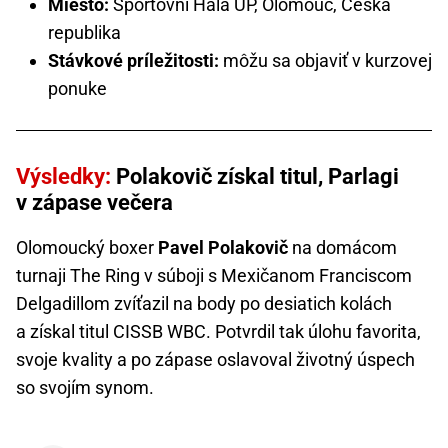
Miesto:
Sportovní Hala UP, Olomouc, Česká
republika
Stávkové príležitosti:
môžu sa objaviť v kurzovej
ponuke
Výsledky:
Polakovič získal titul, Parlagi
v zápase večera
Olomoucký boxer
Pavel Polakovič
na domácom
turnaji The Ring v súboji s Mexičanom Franciscom
Delgadillom zvíťazil na body po desiatich kolách
a získal titul CISSB WBC. Potvrdil tak úlohu favorita,
svoje kvality a po zápase oslavoval životný úspech
so svojím synom.