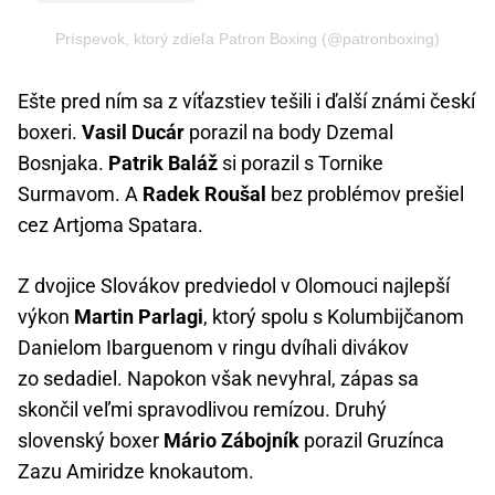
Príspevok, ktorý zdieľa Patron Boxing (@patronboxing)
Ešte pred ním sa z víťazstiev tešili i ďalší známi českí
boxeri.
Vasil Ducár
porazil na body Dzemal
Bosnjaka.
Patrik Baláž
si porazil s Tornike
Surmavom. A
Radek Roušal
bez problémov prešiel
cez Artjoma Spatara.
Z dvojice Slovákov predviedol v Olomouci najlepší
výkon
Martin Parlagi
, ktorý spolu s Kolumbijčanom
Danielom Ibarguenom v ringu dvíhali divákov
zo sedadiel. Napokon však nevyhral, zápas sa
skončil veľmi spravodlivou remízou. Druhý
slovenský boxer
Mário Zábojník
porazil Gruzínca
Zazu Amiridze knokautom.