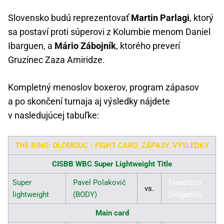
Slovensko budú reprezentovať
Martin Parlagi
, ktorý
sa postaví proti súperovi z Kolumbie menom Daniel
Ibarguen, a
Mário Zábojník
, ktorého preverí
Gruzínec Zaza Amiridze.
Kompletný menoslov boxerov, program zápasov
a po skončení turnaja aj výsledky nájdete
v nasledujúcej tabuľke:
THE RING: OLOMOUC - FIGHT CARD, ZÁPASY, VÝSLEDKY
CISBB WBC Super Lightweight Title
Super
Pavel Polakovič
Francisco
vs.
lightweight
(BODY)
Delgadillo
Main card