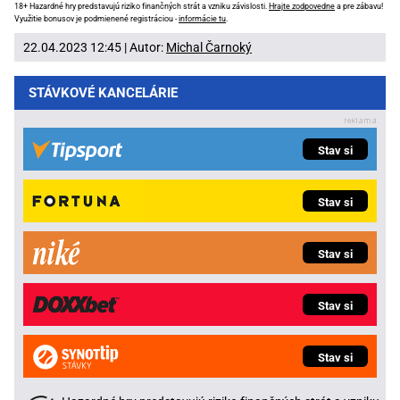
18+ Hazardné hry predstavujú riziko finančných strát a vzniku závislosti.
Hrajte zodpovedne
a pre zábavu!
Využitie bonusov je podmienené registráciou -
informácie tu
.
22.04.2023 12:45 | Autor:
Michal Čarnoký
STÁVKOVÉ KANCELÁRIE
Stav si
Stav si
Stav si
Stav si
Stav si