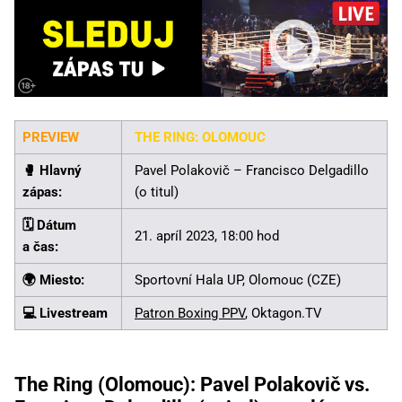
PREVIEW
THE RING: OLOMOUC
🥊️ Hlavný
Pavel Polakovič – Francisco Delgadillo
zápas:
(o titul)
🗓️ Dátum
21. apríl 2023, 18:00 hod
a čas:
🌍 Miesto:
Sportovní Hala UP, Olomouc (CZE)
💻 Livestream
Patron Boxing PPV
, Oktagon.TV
The Ring (Olomouc): Pavel Polakovič vs.