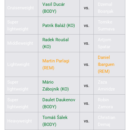
Vasil Ducár
Dzemal
Cruiserweight
vs.
(BODY)
Bosnjak
Super
Tornike
Patrik Baláž (KO)
vs.
lightweight
Surmava
Radek Roušal
Artjom
Middleweight
vs.
(KO)
Spatar
Daniel
Martin Parlagi
Lightweight
vs.
Ibarguen
(
REM
)
(REM)
Super
Mário
Zaza
vs.
lightweight
Zábojník (KO)
Amiridze
Super
Daulet Daukenov
Robin
vs.
lightweight
(BODY)
Zamora
Tomáš Šálek
Christian
Heavyweight
vs.
(BODY)
Demaj