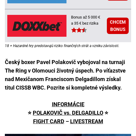
Bonus až 5 000 €
CHCEM
a 35 € bez rizika
BONUS
18 + Hazardné hry predstavujú riziko finančných strát a vzniku závislosti.
Český boxer Pavel Polakovič vybojoval na turnaji
The Ring v Olomouci životný úspech. Po víťazstve
nad Mexičanom Franciscom Delgadillom získal
titul CISSB WBC. Pozrite si kompletné výsledky.
INFORMÁCIE
⭐
POLAKOVIČ vs. DELGADILLO
⭐
FIGHT CARD
–
LIVESTREAM