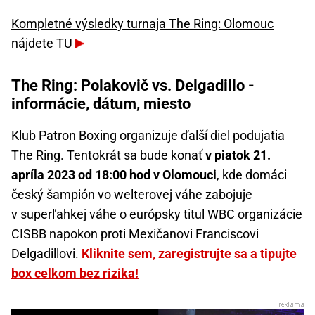
Kompletné výsledky turnaja The Ring: Olomouc
nájdete TU
The Ring: Polakovič vs. Delgadillo -
informácie, dátum, miesto
Klub Patron Boxing organizuje ďalší diel podujatia
The Ring. Tentokrát sa bude konať
v piatok 21.
apríla 2023 od 18:00 hod v Olomouci
, kde domáci
český šampión vo welterovej váhe zabojuje
v superľahkej váhe o európsky titul WBC organizácie
CISBB napokon proti Mexičanovi Franciscovi
Delgadillovi.
Kliknite sem, zaregistrujte sa a tipujte
box celkom bez rizika!