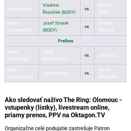
Vladimír
Dariusz
Heavyweight
vs.
Řezníček (BODY)
Skop
Super
Josef Stráník
Krisitan
vs.
welterweight
(BODY)
Dzurnak
Prelims
Super
Goga
vs.
Jiří Jaroš
lightweight
Mamulashvili
Super
Kamil
Zdeněk Merel
vs.
middleweight
Zemánek
Ako sledovať naživo The Ring: Olomouc -
vstupenky (lístky), livestream online,
priamy prenos, PPV na Oktagon.TV
Organizačne celé podujatie zastrešuje Patron