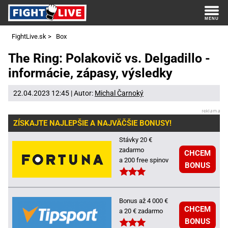
FightLive.sk
>
Box
The Ring: Polakovič vs. Delgadillo -
informácie, zápasy, výsledky
22.04.2023 12:45 | Autor:
Michal Čarnoký
ZÍSKAJTE NAJLEPŠIE A NAJVÄČŠIE BONUSY!
Stávky 20 €
zadarmo
CHCEM
a 200 free spinov
BONUS
Bonus až 4 000 €
CHCEM
a 20 € zadarmo
BONUS