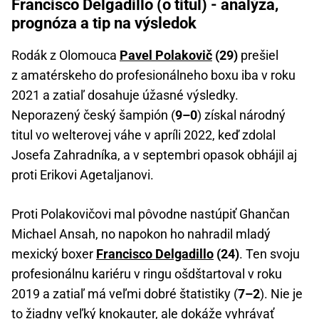
Francisco Delgadillo (o titul) - analýza,
prognóza a tip na výsledok
Rodák z Olomouca
Pavel Polakovič
(29)
prešiel
z amatérskeho do profesionálneho boxu iba v roku
2021 a zatiaľ dosahuje úžasné výsledky.
Neporazený český šampión (
9–0
) získal národný
titul vo welterovej váhe v apríli 2022, keď zdolal
Josefa Zahradníka, a v septembri opasok obhájil aj
proti Erikovi Agetaljanovi.
Proti Polakovičovi mal pôvodne nastúpiť Ghančan
Michael Ansah, no napokon ho nahradil mladý
mexický boxer
Francisco Delgadillo
(24)
. Ten svoju
profesionálnu kariéru v ringu ošdštartoval v roku
2019 a zatiaľ má veľmi dobré štatistiky (
7–2
). Nie je
to žiadny veľký knokauter, ale dokáže vyhrávať