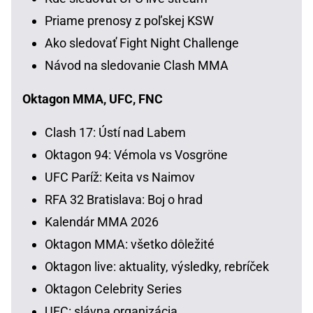
Priame prenosy z poľskej KSW
Ako sledovať Fight Night Challenge
Návod na sledovanie Clash MMA
Oktagon MMA, UFC, FNC
Clash 17: Ústí nad Labem
Oktagon 94: Vémola vs Vosgröne
UFC Paríž: Keita vs Naimov
RFA 32 Bratislava: Boj o hrad
Kalendár MMA 2026
Oktagon MMA: všetko dôležité
Oktagon live: aktuality, výsledky, rebríček
Oktagon Celebrity Series
UFC: slávna organizácia