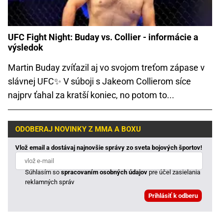
UFC Fight Night: Buday vs. Collier - informácie a
výsledok
Martin Buday zvíťazil aj vo svojom treťom zápase v
slávnej UFC✨ V súboji s Jakeom Collierom síce
najprv ťahal za kratší koniec, no potom to...
ODOBERAJ NOVINKY Z MMA A BOXU
Vlož email a dostávaj najnovšie správy zo sveta bojových športov!
Súhlasím so
spracovaním osobných údajov
pre účel zasielania
reklamných správ