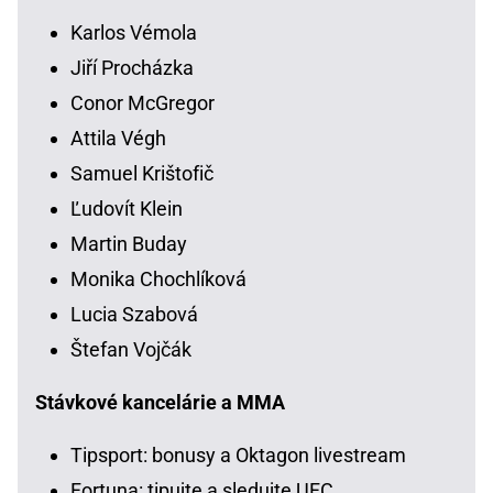
Karlos Vémola
Jiří Procházka
Conor McGregor
Attila Végh
Samuel Krištofič
Ľudovít Klein
Martin Buday
Monika Chochlíková
Lucia Szabová
Štefan Vojčák
Stávkové kancelárie a MMA
Tipsport: bonusy a Oktagon livestream
Fortuna: tipujte a sledujte UFC