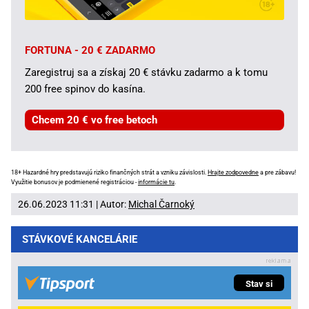
FORTUNA - 20 € ZADARMO
Zaregistruj sa a získaj 20 € stávku zadarmo a k tomu
200 free spinov do kasína.
Chcem 20 € vo free betoch
18+ Hazardné hry predstavujú riziko finančných strát a vzniku závislosti.
Hrajte zodpovedne
a pre zábavu!
Využitie bonusov je podmienené registráciou -
informácie tu
.
26.06.2023 11:31 | Autor:
Michal Čarnoký
STÁVKOVÉ KANCELÁRIE
Stav si