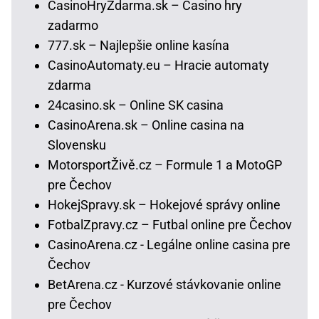
CasinoHryZdarma.sk – Casino hry
zadarmo
777.sk – Najlepšie online kasína
CasinoAutomaty.eu – Hracie automaty
zdarma
24casino.sk – Online SK casina
CasinoArena.sk – Online casina na
Slovensku
MotorsportŽivě.cz – Formule 1 a MotoGP
pre Čechov
HokejSpravy.sk – Hokejové správy online
FotbalZpravy.cz – Futbal online pre Čechov
CasinoArena.cz - Legálne online casina pre
Čechov
BetArena.cz - Kurzové stávkovanie online
pre Čechov