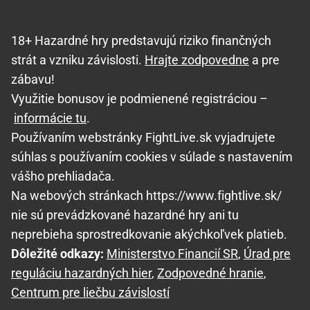
18+ Hazardné hry predstavujú riziko finančných
strát a vzniku závislosti.
Hrajte zodpovedne
a pre
zábavu!
Využitie bonusov je podmienené registráciou –
informácie tu
.
Používaním webstránky FightLive.sk vyjadrujete
súhlas s používaním cookies v súlade s nastavením
vášho prehliadača.
Na webových stránkach https://www.fightlive.sk/
nie sú prevádzkované hazardné hry ani tu
neprebieha sprostredkovanie akýchkoľvek platieb.
Dôležité odkazy:
Ministerstvo Financií SR
,
Úrad pre
reguláciu hazardných hier
,
Zodpovedné hranie
,
Centrum pre liečbu závislostí