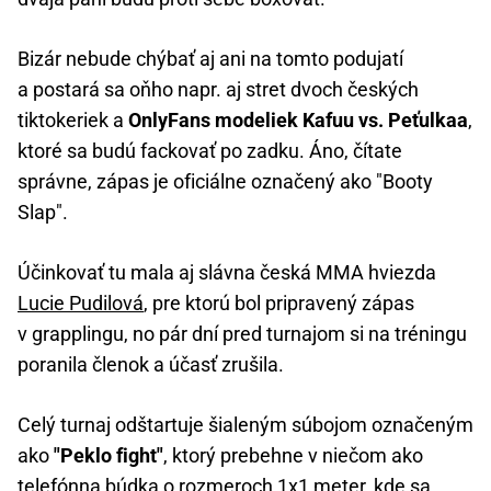
Bizár nebude chýbať aj ani na tomto podujatí
a postará sa oňho napr. aj stret dvoch českých
tiktokeriek a
OnlyFans modeliek Kafuu vs. Peťulkaa
,
ktoré sa budú fackovať po zadku. Áno, čítate
správne, zápas je oficiálne označený ako "Booty
Slap".
Účinkovať tu mala aj slávna česká MMA hviezda
Lucie Pudilová
, pre ktorú bol pripravený zápas
v grapplingu, no pár dní pred turnajom si na tréningu
poranila členok a účasť zrušila.
Celý turnaj odštartuje šialeným súbojom označeným
ako
"Peklo fight"
, ktorý prebehne v niečom ako
telefónna búdka o rozmeroch 1x1 meter, kde sa