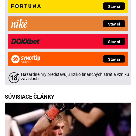
Stav si
Stav si
Stav si
Stav si
Hazardné hry predstavujú riziko finančných strát a vzniku
závislosti.
SÚVISIACE ČLÁNKY