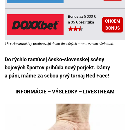
Bonus až 5 000 €
CHCEM
a 35 € bez rizika
BONUS
18 + Hazardné hry predstavujú riziko finančných strát a vzniku závislosti.
Do rýchlo rastúcej česko-slovenskej scény
bojových športov pribúda nový porjekt. Dámy
a páni, máme za sebou prvý turnaj Red Face!
INFORMÁCIE
–
VÝSLEDKY
–
LIVESTREAM