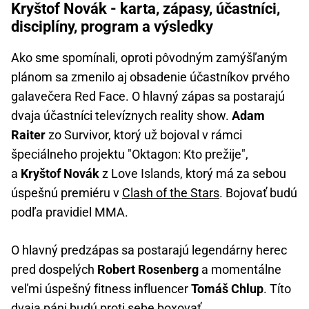
Kryštof Novák - karta, zápasy, účastníci,
disciplíny, program a výsledky
Ako sme spomínali, oproti pôvodným zamýšľaným
plánom sa zmenilo aj obsadenie účastníkov prvého
galavečera Red Face. O hlavný zápas sa postarajú
dvaja účastníci televíznych reality show.
Adam
Raiter
zo Survivor, ktorý už bojoval v rámci
špeciálneho projektu "Oktagon: Kto prežije",
a
Kryštof Novák
z Love Islands, ktorý má za sebou
úspešnú premiéru v
Clash of the Stars
. Bojovať budú
podľa pravidiel MMA.
O hlavný predzápas sa postarajú legendárny herec
pred dospelých
Robert Rosenberg
a momentálne
veľmi úspešný fitness influencer
Tomáš Chlup
. Títo
dvaja páni budú proti sebe boxovať.