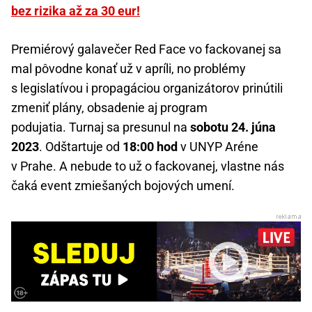
bez rizika až za 30 eur!
Premiérový galavečer Red Face vo fackovanej sa
mal pôvodne konať už v apríli, no problémy
s legislatívou i propagáciou organizátorov prinútili
zmeniť plány, obsadenie aj program
podujatia. Turnaj sa presunul na
sobotu 24. júna
2023
. Odštartuje od
18:00 hod
v UNYP Aréne
v Prahe. A nebude to už o fackovanej, vlastne nás
čaká event zmiešaných bojových umení.