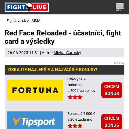
FightLive.sk
>
MMA
Red Face Reloaded - účastníci, fight
card a výsledky
26.06.2023 11:31 | Autor:
Michal Čarnoký
ZÍSKAJTE NAJLEPŠIE A NAJVÄČŠIE BONUSY!
Stávky 20 €
zadarmo
CHCEM
a 200 free spinov
BONUS
Bonus až 4 000 €
CHCEM
a 20 € zadarmo
BONUS