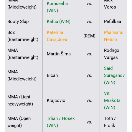
MMA
Alex
Komuenha
vs.
(Middleweight)
Voros
(WIN)
Booty Slap
Kafuu (WIN)
vs.
Peťulkaa
Box
Kateřina
Phannarai
(REM)
(Bantamweight)
Čavajdová
Netisri
MMA
Rodrigo
Martin Šíma
vs.
(Bantamweight)
Vargas
Said
MMA
Bican
vs.
Suraganov
(Middleweight)
(WIN)
Vít
MMA (Light
Krajčovič
vs.
Mrákota
heavyweight)
(WIN)
MMA (Open
Trňan / Hošek
Toth /
vs.
weight)
(WIN)
Frolík