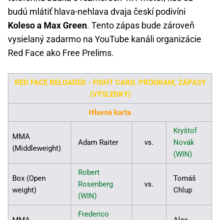
budú mlátiť hlava-nehlava dvaja českí podivíni
Koleso a Max Green
. Tento zápas bude zároveň
vysielaný zadarmo na YouTube kanáli organizácie
Red Face ako Free Prelims.
RED FACE RELOADED - FIGHT CARD, PROGRAM, ZÁPASY
(VÝSLEDKY)
Hlavná karta
Kryštof
MMA
Adam Raiter
vs.
Novák
(Middleweight)
(WIN)
Robert
Box (Open
Tomáš
Rosenberg
vs.
weight)
Chlup
(WIN)
Frederico