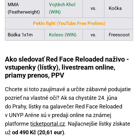
MMA
Vojtěch Khol
vs.
Kočka
(Featherweight)
(WIN)
Peklo fight (YouTube Free Prelims)
Búdka 1x1m
Koleso (WIN)
vs.
Freescoot
Ako sledovať Red Face Reloaded naživo -
vstupenky (lístky), livestream online,
priamy prenos, PPV
Chcete si toto zaujímavé a určite zábavné podujatie
pozrieť na vlastné oči? Ak sa chystáte 24. júna
do Prahy, lístky na galavečer Red Face Reloaded
v UNYP Aréne sú v predaji online na známej
platforme
ticketportal.cz
. Najlacnejšie lístky získate
už
od 490 Kč (20,61 eur)
.