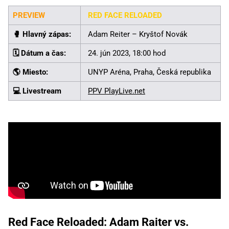
PREVIEW
RED FACE RELOADED
🥊️ Hlavný zápas:
Adam Reiter – Kryštof Novák
🗓️ Dátum a čas:
24. jún 2023, 18:00 hod
🌎 Miesto:
UNYP Aréna, Praha, Česká republika
💻 Livestream
PPV PlayLive.net
Red Face Reloaded: Adam Raiter vs.