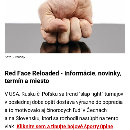
Foto: Pixabay
Red Face Reloaded - informácie, novinky,
termín a miesto
V USA, Rusku či Poľsku sa trend "slap fight" turnajov
v poslednej dobe opäť dostáva výrazne do popredia
a to motivovalo aj činorodých ľudí v Čechách
a na Slovensku, ktorí sa rozhodli nastúpiť na tento
vlak.
Kliknite sem a tipujte bojové športy úplne