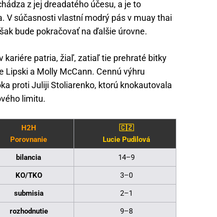
hádza z jej dreadatého účesu, a je to
 V súčasnosti vlastní modrý pás v muay thai
e však bude pokračovať na ďalšie úrovne.
ariére patria, žiaľ, zatiaľ tie prehraté bitky
 Lipski a Molly McCann. Cennú výhru
ka proti Juliji Stoliarenko, ktorú knokautovala
vého limitu.
H2H
🇨🇿
Porovnanie
Lucie Pudilová
bilancia
14–9
KO/TKO
3–0
submisia
2–1
rozhodnutie
9–8