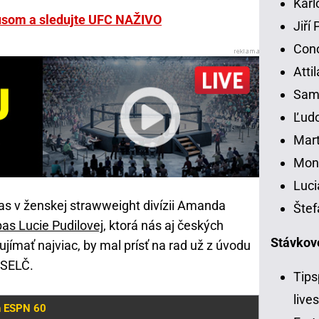
Karl
onusom a sledujte UFC NAŽIVO
Jiří
Con
Atti
Samu
Ľudo
Mart
Moni
Luci
s v ženskej strawweight divízii Amanda
Štef
as Lucie Pudilovej
, ktorá nás aj českých
Stávkov
ujímať najviac, by mal prísť na rad už z úvodu
 SELČ.
Tips
live
n ESPN 60