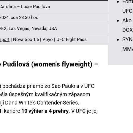
Fort
Carolina – Lucie Pudilová
UFC
 2024, cca 23:30 hod.
Ako 
EX, Las Vegas, Nevada, USA
DOX
SYNO
sport
| Nova Sport 6 | Voyo | UFC Fight Pass
MM
e Pudilová (women's flyweight) –
)
pochádza priamo zo Sao Paulo a v UFC
rešla úspešným kvalifikačným zápasom
ji Dana White's Contender Series.
i kariére
10 výhier a 4 prehry
. V UFC je jej