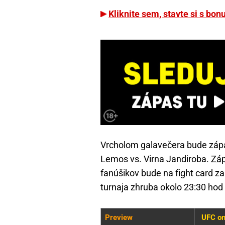
Kliknite sem, stavte si s b
Vrcholom galavečera bude zápa
Lemos vs. Virna Jandiroba.
Záp
fanúšikov bude na fight card za
turnaja zhruba okolo 23:30 hod
Preview
UFC o