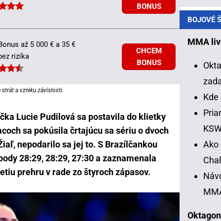
BONUS
BOJOVÉ Š
MMA liv
Bonus až 5 000 € a 35 €
CHCEM
bez rizika
BONUS
Okta
zad
strát a vzniku závislosti.
Kde 
Pria
čka Lucie Pudilová sa postavila do klietky
KS
coch sa pokúsila črtajúcu sa sériu o dvoch
Ako 
iaľ, nepodarilo sa jej to. S Brazílčankou
body 28:29, 28:29, 27:30 a zaznamenala
Chal
retiu prehru v rade zo štyroch zápasov.
Návo
MM
Oktagon