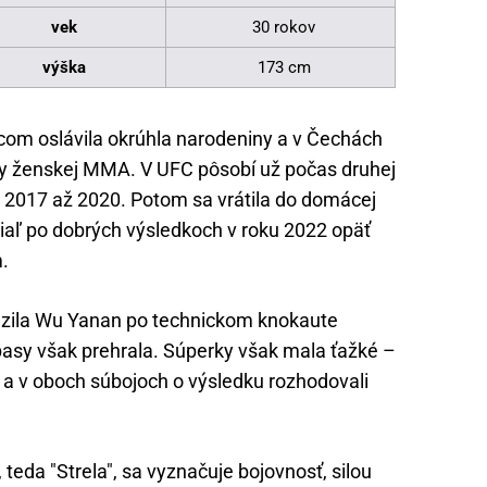
vek
30 rokov
výška
173 cm
om oslávila okrúhla narodeniny a v Čechách
ndy ženskej MMA. V UFC pôsobí už počas druhej
ch 2017 až 2020. Potom sa vrátila do domácej
aľ po dobrých výsledkoch v roku 2022 opäť
.
razila Wu Yanan po technickom knokaute
pasy však prehrala. Súperky však mala ťažké –
 a v oboch súbojoch o výsledku rozhodovali
 teda "Strela", sa vyznačuje bojovnosť, silou