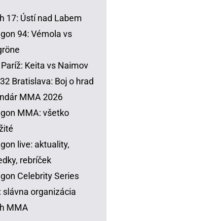
h 17: Ústí nad Labem
gon 94: Vémola vs
gröne
Paríž: Keita vs Naimov
32 Bratislava: Boj o hrad
endár MMA 2026
agon MMA: všetko
žité
gon live: aktuality,
edky, rebríček
gon Celebrity Series
 slávna organizácia
sh MMA