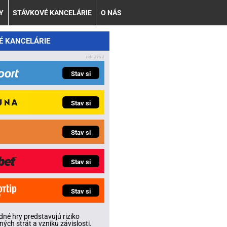
Y
STÁVKOVÉ KANCELÁRIE
O NÁS
É KANCELÁRIE
Stav si
Stav si
Stav si
Stav si
Stav si
né hry predstavujú riziko
ných strát a vzniku závislosti.