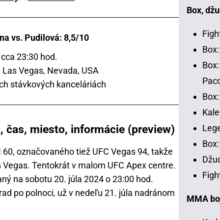
Box, džu
Figh
a vs. Pudilová: 8,5/10
Box:
 cca 23:30 hod.
Box:
 Las Vegas, Nevada, USA
Pac
ch stávkových kanceláriách
Box:
Kale
 čas, miesto, informácie (preview)
Leg
Box:
N 60, označovaného tiež UFC Vegas 94, takže
Džud
as Vegas. Tentokrát v malom UFC Apex centre.
Figh
ný na sobotu 20. júla 2024 o 23:00 hod.
rad po polnoci, už v nedeľu 21. júla nadránom
MMA bojo