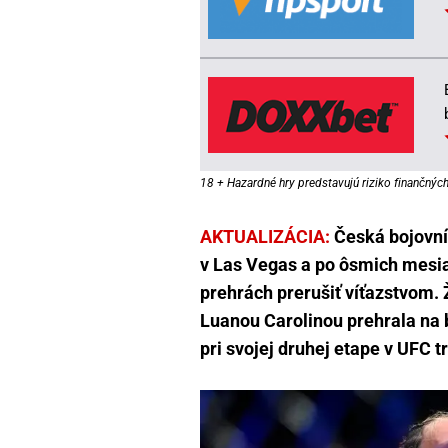
18 + Hazardné hry predstavujú riziko finančných 
AKTUALIZÁCIA:
Česká bojovní
v Las Vegas a po ôsmich mesia
prehrách prerušiť víťazstvom. Ž
Luanou Carolinou prehrala na 
pri svojej druhej etape v UFC t