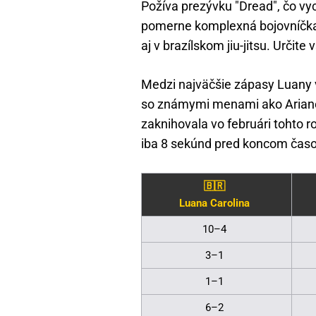
Požíva prezývku "Dread", čo vyc
pomerne komplexná bojovníčka.
aj v brazílskom jiu-jitsu. Určit
Medzi najväčšie zápasy Luany v k
so známymi menami ako Ariane
zaknihovala vo februári tohto ro
iba 8 sekúnd pred koncom časo
🇧🇷
Luana Carolina
10–4
3–1
1–1
6–2