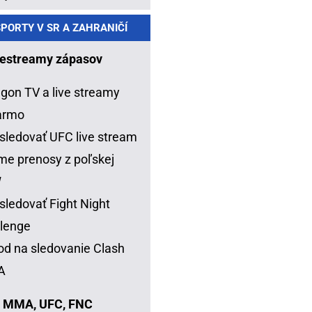
PORTY V SR A ZAHRANIČÍ
estreamy zápasov
gon TV a live streamy
armo
sledovať UFC live stream
me prenosy z poľskej
W
sledovať Fight Night
lenge
d na sledovanie Clash
A
 MMA, UFC, FNC