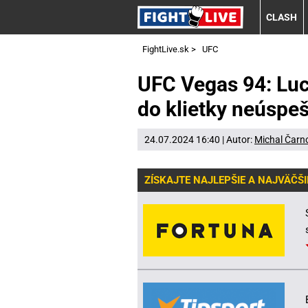
CLASH
FightLive.sk
>
UFC
UFC Vegas 94: Luci
do klietky neúspe
24.07.2024 16:40 | Autor:
Michal Čarn
ZÍSKAJTE NAJLEPŠIE A NAJVÄČŠI