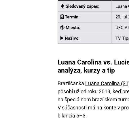
🥊️ Sledovaný zápas:
Luana 
🗓️ Termín:
20. júl
🌎 Miesto:
UFC AP
▶️ Naživo:
TV Tip
Luana Carolina vs. Luci
analýza, kurzy a tip
Brazílčanka
Luana Carolina (31
pôsobí už od roku 2019, keď p
na špeciálnom brazílskom turna
V súčasnosti má na konte v prof
bilancia 5–3.