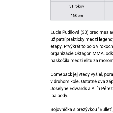
31 rokov
168 cm
Lucie Pudilová (30)
pred mesiac
už patrí prakticky medzi lege
etapy. Prvýkrát to bolo v roko
organizácie Oktagon MMA, odki
naskočila medzi elitu za morom
Comeback jej vtedy vyšiel, po
v druhom kole. Ostatné dva zá
Joselyne Edwards a Ailín Pérez
iba body.
Bojovníčka s prezývkou "Bullet",