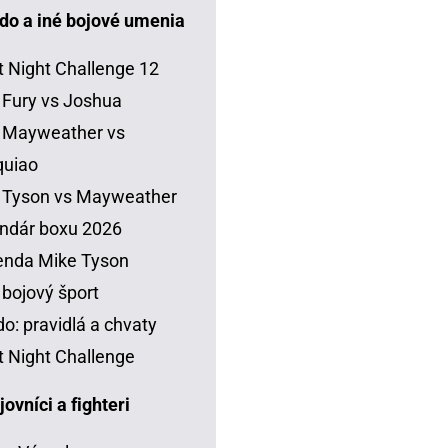
do a iné bojové umenia
t Night Challenge 12
 Fury vs Joshua
 Mayweather vs
quiao
 Tyson vs Mayweather
ndár boxu 2026
enda Mike Tyson
 bojový šport
o: pravidlá a chvaty
t Night Challenge
vníci a fighteri