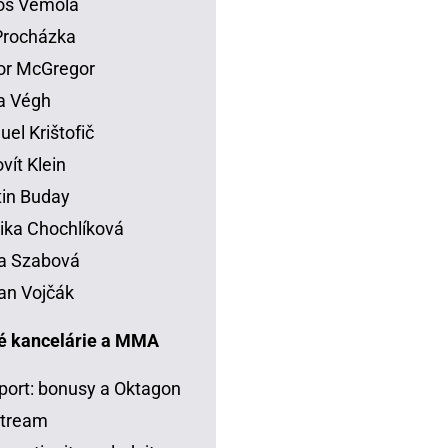
os Vémola
 Procházka
or McGregor
la Végh
el Krištofič
vít Klein
in Buday
ka Chochlíková
a Szabová
an Vojčák
é kancelárie a MMA
port: bonusy a Oktagon
stream