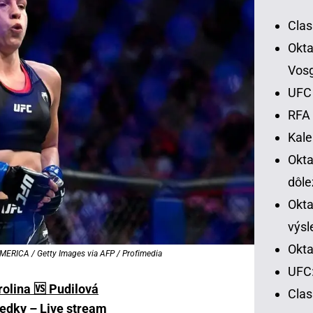
Clas
Okta
Vos
UFC 
RFA 
Kal
Okt
dôle
Okta
výsl
Okta
ERICA / Getty Images via AFP / Profimedia
UFC:
olina 🆚 Pudilová
Cla
ledky
–
Live stream