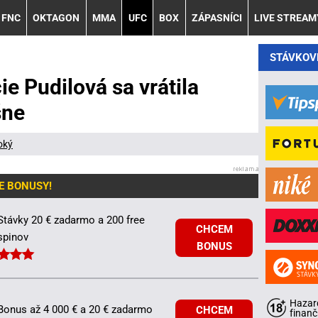
FNC
OKTAGON
MMA
UFC
BOX
ZÁPASNÍCI
LIVE STREAM
STÁVKOV
e Pudilová sa vrátila
šne
oký
E BONUSY!
Stávky 20 € zadarmo a 200 free
CHCEM
spinov
BONUS
Hazard
Bonus až 4 000 € a 20 € zadarmo
CHCEM
finanč