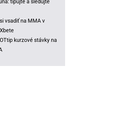
una: tipujte a sledujte
si vsadiť na MMA v
Xbete
Ttip kurzové stávky na
A