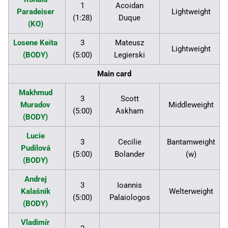
1
Acoidan
Paradeiser
Lightweight
(1:28)
Duque
(KO)
Losene Keita
3
Mateusz
Lightweight
(BODY)
(5:00)
Legierski
Main card
Makhmud
3
Scott
Muradov
Middleweight
(5:00)
Askham
(BODY)
Lucie
3
Cecilie
Bantamweight
Pudilová
(5:00)
Bolander
(w)
(BODY)
Andrej
3
Ioannis
Kalašnik
Welterweight
(5:00)
Palaiologos
(BODY)
Vladimír