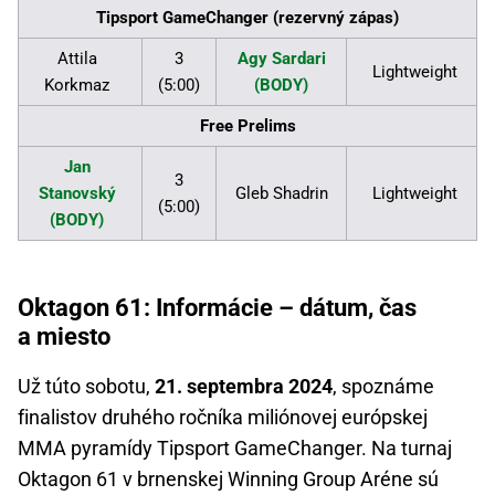
Tipsport GameChanger (rezervný zápas)
Attila
3
Agy Sardari
Lightweight
Korkmaz
(5:00)
(BODY)
Free Prelims
Jan
3
Stanovský
Gleb Shadrin
Lightweight
(5:00)
(BODY)
Oktagon 61: Informácie – dátum, čas
a miesto
Už túto sobotu,
21. septembra 2024
, spoznáme
finalistov druhého ročníka miliónovej európskej
MMA pyramídy Tipsport GameChanger. Na turnaj
Oktagon 61 v brnenskej Winning Group Aréne sú