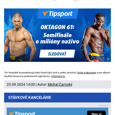
18+ Hazardné hry predstavujú riziko finančných strát a vzniku závislosti.
Hrajte zodpovedne
a pre zábavu!
Využitie bonusov je podmienené registráciou -
informácie tu
.
23.09.2024 14:00 | Autor:
Michal Čarnoký
STÁVKOVÉ KANCELÁRIE
Stav si