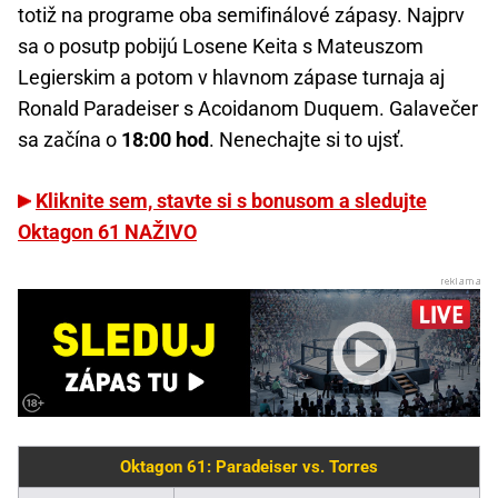
totiž na programe oba semifinálové zápasy. Najprv
sa o posutp pobijú Losene Keita s Mateuszom
Legierskim a potom v hlavnom zápase turnaja aj
Ronald Paradeiser s Acoidanom Duquem. Galavečer
sa začína o
18:00 hod
. Nenechajte si to ujsť.
Kliknite sem, stavte si s bonusom a sledujte
Oktagon 61 NAŽIVO
Oktagon 61: Paradeiser vs. Torres