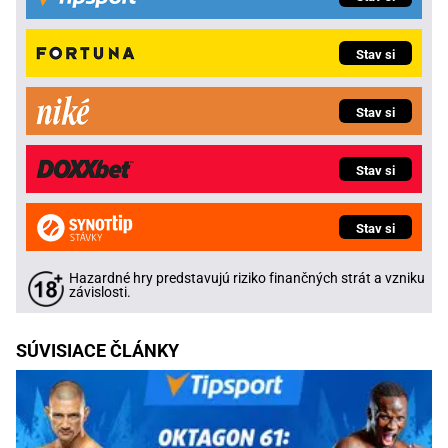
Stav si
Stav si
Stav si
Stav si
Hazardné hry predstavujú riziko finančných strát a vzniku
závislosti.
SÚVISIACE ČLÁNKY