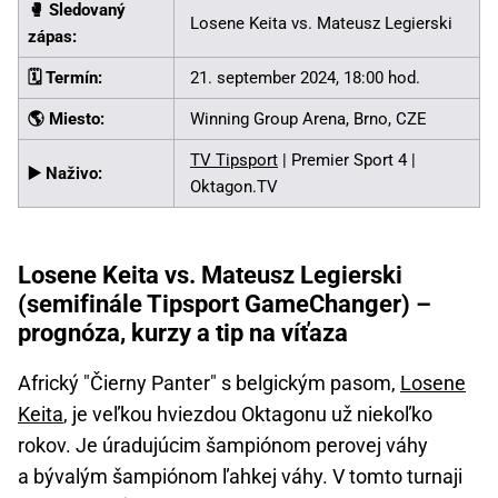
🥊 Sledovaný
Losene Keita vs. Mateusz Legierski
zápas:
🗓️ Termín:
21. september 2024, 18:00 hod.
🌎 Miesto:
Winning Group Arena, Brno, CZE
TV Tipsport
| Premier Sport 4 |
▶️ Naživo:
Oktagon.TV
Losene Keita vs. Mateusz Legierski
(semifinále Tipsport GameChanger) –
prognóza, kurzy a tip na víťaza
Africký "Čierny Panter" s belgickým pasom,
Losene
Keita
, je veľkou hviezdou Oktagonu už niekoľko
rokov. Je úradujúcim šampiónom perovej váhy
a bývalým šampiónom ľahkej váhy. V tomto turnaji