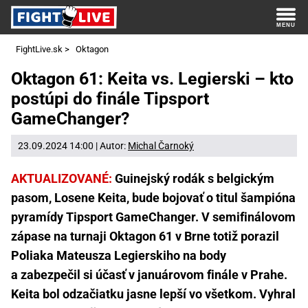
FightLive.sk
>
Oktagon
Oktagon 61: Keita vs. Legierski – kto
postúpi do finále Tipsport
GameChanger?
23.09.2024 14:00 | Autor:
Michal Čarnoký
AKTUALIZOVANÉ:
Guinejský rodák s belgickým
pasom, Losene Keita, bude bojovať o titul šampióna
pyramídy Tipsport GameChanger. V semifinálovom
zápase na turnaji Oktagon 61 v Brne totiž porazil
Poliaka Mateusza Legierskiho na body
a zabezpečil si účasť v januárovom finále v Prahe.
Keita bol odzačiatku jasne lepší vo všetkom. Vyhral