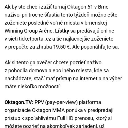
Ak by ste chceli zažiť turnaj Oktagon 61 v Brne
naživo, pri troche šťastia tento týždeň možno ešte
zoženiete posledné voľné miesta v brnenskej
Winning Group Aréne.
Lístky
sa predávajú online
v sieti
ticketportal.cz
a tie najlacnejšie zoženiete
v prepočte za zhruba 19,50 €. Ale poponáhľajte sa.
Ak si tento galavečer chcete pozrieť naživo
z pohodlia domova alebo iného miesta, kde sa
nachádzate, stačí mať prístup na internet a na výber
máte niekoľko možností:
Oktagon.TV:
PPV (pay-per-view) platforma
organizácie Oktagon MMA ponúka v predpredaji
prístup k spoľahlivému Full HD prenosu, ktorý si
môžete pozrieť na akomkoľvek zariadení, už