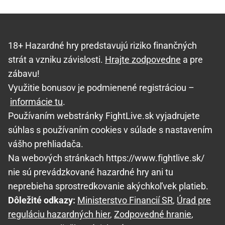
18+ Hazardné hry predstavujú riziko finančných
strát a vzniku závislosti.
Hrajte zodpovedne
a pre
zábavu!
Využitie bonusov je podmienené registráciou –
informácie tu
.
Používaním webstránky FightLive.sk vyjadrujete
súhlas s používaním cookies v súlade s nastavením
vášho prehliadača.
Na webových stránkach https://www.fightlive.sk/
nie sú prevádzkované hazardné hry ani tu
neprebieha sprostredkovanie akýchkoľvek platieb.
Dôležité odkazy:
Ministerstvo Financií SR
,
Úrad pre
reguláciu hazardných hier
,
Zodpovedné hranie
,