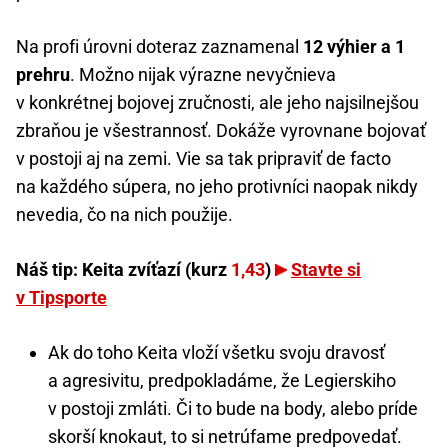
Na profi úrovni doteraz zaznamenal
12 výhier a 1
prehru
. Možno nijak výrazne nevyčnieva
v konkrétnej bojovej zručnosti, ale jeho najsilnejšou
zbraňou je všestrannosť. Dokáže vyrovnane bojovať
v postoji aj na zemi. Vie sa tak pripraviť de facto
na každého súpera, no jeho protivníci naopak nikdy
nevedia, čo na nich použije.
Náš tip: Keita zvíťazí (kurz
1,43
)
Stavte si
v Tipsporte
Ak do toho Keita vloží všetku svoju dravosť
a agresivitu, predpokladáme, že Legierskiho
v postoji zmláti. Či to bude na body, alebo príde
skorší knokaut, to si netrúfame predpovedať.