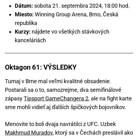
Dátum:
sobota 21. septembra 2024, 18:00 hod.
Miesto:
Winning Group Arena, Brno, Česká
republika
Kurzy:
nájdete vo všetkých stávkových
kanceláriách
Oktagon 61: VÝSLEDKY
Turnaj v Brne mal veľmi kvalitné obsadenie.
Postarali sa o to, samozrejme, dva semifinálové
zápasy
Tipsport GameChangera 2
, ale na fight karte
sme mohli vidieť aj ďalších špičkových bojovníkov.
Menovite to boli dvaja navrátilci z UFC. Uzbek
Makhmud Muradov
, ktorý sa v Čechách preslávil ako