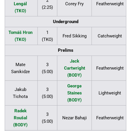
2
Lengál
Corey Fry
Featherweight
(2:25)
(TKO)
Underground
Tomáš Hron
1
Fred Sikking
Catchweight
(TKO)
(TKO)
Prelims
Jack
Mate
3
Cartwright
Featherweight
Sanikidze
(5:00)
(BODY)
George
Jakub
3
Staines
Lightweight
Tichota
(5:00)
(BODY)
Radek
3
Roušal
Nezar Bahaji
Featherweight
(5:00)
(BODY)