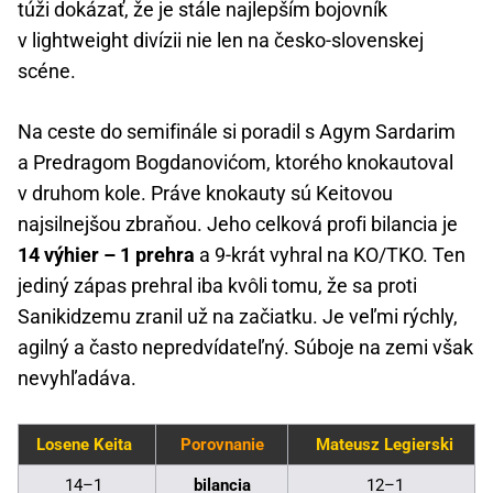
túži dokázať, že je stále najlepším bojovník
v lightweight divízii nie len na česko-slovenskej
scéne.
Na ceste do semifinále si poradil s Agym Sardarim
a Predragom Bogdanovićom, ktorého knokautoval
v druhom kole. Práve knokauty sú Keitovou
najsilnejšou zbraňou. Jeho celková profi bilancia je
14 výhier – 1 prehra
a 9-krát vyhral na KO/TKO. Ten
jediný zápas prehral iba kvôli tomu, že sa proti
Sanikidzemu zranil už na začiatku. Je veľmi rýchly,
agilný a často nepredvídateľný. Súboje na zemi však
nevyhľadáva.
Losene Keita
Porovnanie
Mateusz Legierski
14–1
bilancia
12–1