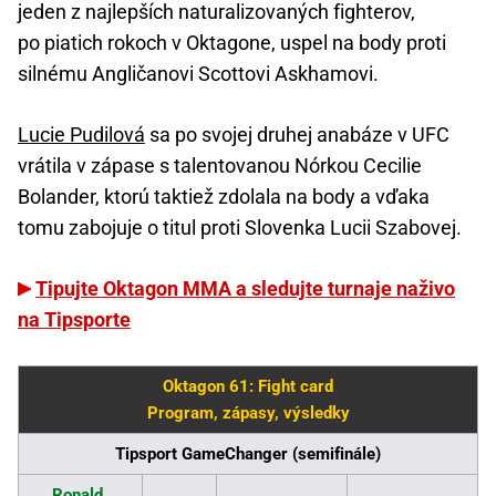
jeden z najlepších naturalizovaných fighterov,
po piatich rokoch v Oktagone, uspel na body proti
silnému Angličanovi Scottovi Askhamovi.
Lucie Pudilová
sa po svojej druhej anabáze v UFC
vrátila v zápase s talentovanou Nórkou Cecilie
Bolander, ktorú taktiež zdolala na body a vďaka
tomu zabojuje o titul proti Slovenka Lucii Szabovej.
Tipujte Oktagon MMA a sledujte turnaje naživo
na Tipsporte
Oktagon 61: Fight card
Program, zápasy, výsledky
Tipsport GameChanger (semifinále)
Ronald