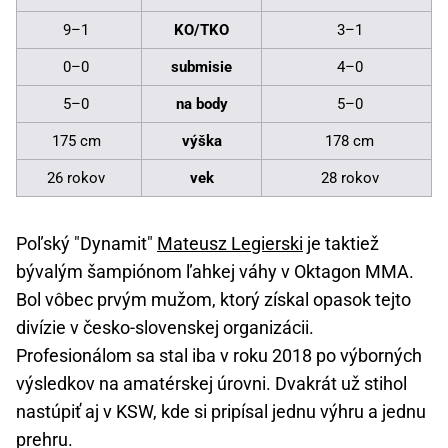
9–1
KO/TKO
3–1
0–0
submisie
4–0
5–0
na body
5–0
175 cm
výška
178 cm
26 rokov
vek
28 rokov
Poľský "Dynamit"
Mateusz Legierski
je taktiež
bývalým šampiónom ľahkej váhy v Oktagon MMA.
Bol vôbec prvým mužom, ktorý získal opasok tejto
divízie v česko-slovenskej organizácii.
Profesionálom sa stal iba v roku 2018 po výborných
výsledkov na amatérskej úrovni. Dvakrát už stihol
nastúpiť aj v KSW, kde si pripísal jednu výhru a jednu
prehru.