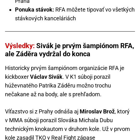
Praha
Ponuka stávok:
RFA môžete tipovať vo všetkých
stávkových kanceláriách
Výsledky:
Sivák je prvým šampiónom RFA,
ale Záděra vydržal do konca
Historicky prvým šampiónom organizácie RFA je
kickboxer
Václav Sivák
. V K1 súboji porazil
húževnatého Patrika Záděru možno trochu
nečakane až na body, ale s prehľadom.
Víťazstvo si z Prahy odnáša aj
Miroslav Brož
, ktorý
v MMA súboji porazil Slováka Michala Dubu
technickým knokautom v druhom kole. Už v prvom
kole zasadil TKO v Real Fight zápase