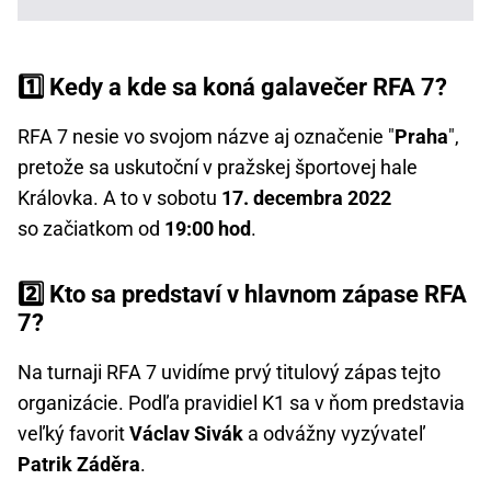
1️⃣ Kedy a kde sa koná galavečer RFA 7?
RFA 7 nesie vo svojom názve aj označenie "
Praha
",
pretože sa uskutoční v pražskej športovej hale
Královka. A to v sobotu
17. decembra 2022
so začiatkom od
19:00 hod
.
2️⃣ Kto sa predstaví v hlavnom zápase RFA
7?
Na turnaji RFA 7 uvidíme prvý titulový zápas tejto
organizácie. Podľa pravidiel K1 sa v ňom predstavia
veľký favorit
Václav Sivák
a odvážny vyzývateľ
Patrik Záděra
.