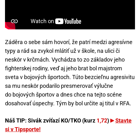
Záděra o sebe sám hovorí, že patrí medzi agresívne
typy a rád sa zvykol mlátiť už v škole, na ulici či
neskôr v krčmách. Vychádza to zo základov jeho
fighterskej rodiny, veď aj jeho brat bol majstrom
sveta v bojových športoch. Túto bezcieľnu agresivitu
sa mu neskôr podarilo presmerovať výlučne
do bojových športov a dnes chce na tejto scéne
dosahovať úspechy. Tým by bol určite aj titul v RFA.
Náš TIP: Sivák zvíťazí KO/TKO (kurz
1,72
)
Stavte
si v Tipsporte!