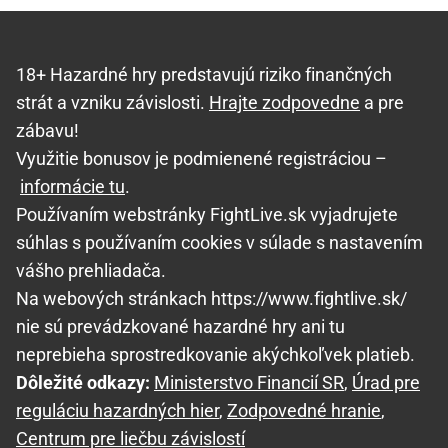
18+ Hazardné hry predstavujú riziko finančných
strát a vzniku závislosti.
Hrajte zodpovedne
a pre
zábavu!
Využitie bonusov je podmienené registráciou –
informácie tu
.
Používaním webstránky FightLive.sk vyjadrujete
súhlas s používaním cookies v súlade s nastavením
vášho prehliadača.
Na webových stránkach https://www.fightlive.sk/
nie sú prevádzkované hazardné hry ani tu
neprebieha sprostredkovanie akýchkoľvek platieb.
Dôležité odkazy:
Ministerstvo Financií SR
,
Úrad pre
reguláciu hazardných hier
,
Zodpovedné hranie
,
Centrum pre liečbu závislostí