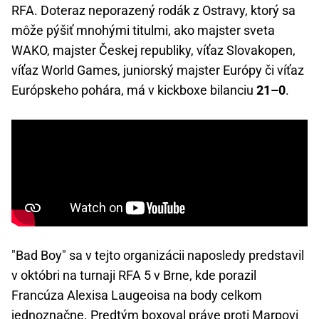
RFA. Doteraz neporazený rodák z Ostravy, ktorý sa
môže pýšiť mnohými titulmi, ako majster sveta
WAKO, majster Českej republiky, víťaz Slovakopen,
víťaz World Games, juniorský majster Európy či víťaz
Európskeho pohára, má v kickboxe bilanciu
21–0
.
"Bad Boy" sa v tejto organizácii naposledy predstavil
v októbri na turnaji RFA 5 v Brne, kde porazil
Francúza Alexisa Laugeoisa na body celkom
jednoznačne. Predtým boxoval práve proti Marpovi