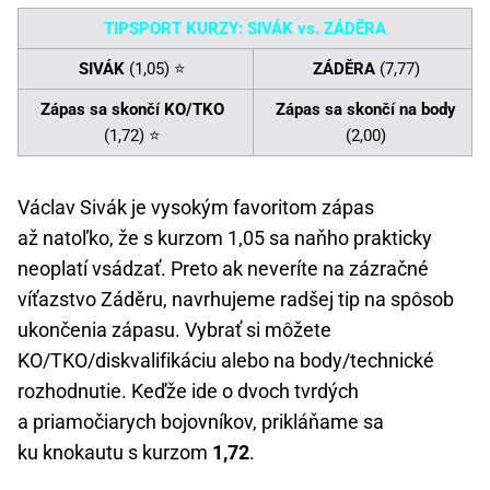
TIPSPORT KURZY: SIVÁK vs. ZÁDĚRA
SIVÁK
(1,05) ⭐
ZÁDĚRA
(7,77)
Zápas sa skončí KO/TKO
Zápas sa skončí na body
(1,72) ⭐
(2,00)
Václav Sivák je vysokým favoritom zápas
až natoľko, že s kurzom 1,05 sa naňho prakticky
neoplatí vsádzať. Preto ak neveríte na zázračné
víťazstvo Záděru, navrhujeme radšej tip na spôsob
ukončenia zápasu. Vybrať si môžete
KO/TKO/diskvalifikáciu alebo na body/technické
rozhodnutie. Keďže ide o dvoch tvrdých
a priamočiarych bojovníkov, prikláňame sa
ku knokautu s kurzom
1,72
.