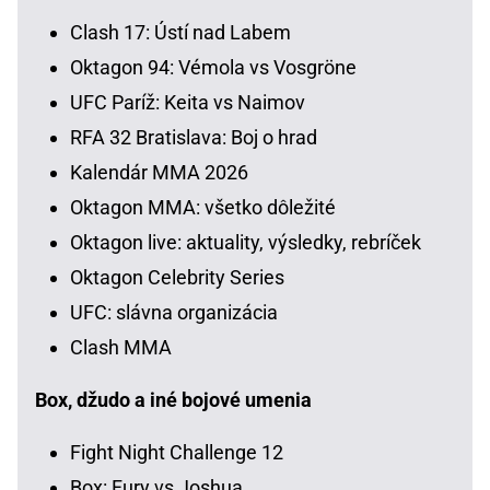
Clash 17: Ústí nad Labem
Oktagon 94: Vémola vs Vosgröne
UFC Paríž: Keita vs Naimov
RFA 32 Bratislava: Boj o hrad
Kalendár MMA 2026
Oktagon MMA: všetko dôležité
Oktagon live: aktuality, výsledky, rebríček
Oktagon Celebrity Series
UFC: slávna organizácia
Clash MMA
Box, džudo a iné bojové umenia
Fight Night Challenge 12
Box: Fury vs Joshua