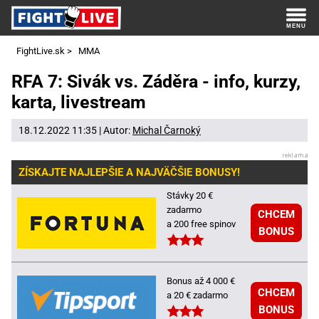
FightLive.sk
>
MMA
RFA 7: Sivák vs. Záděra - info, kurzy,
karta, livestream
18.12.2022 11:35 | Autor:
Michal Čarnoký
ZÍSKAJTE NAJLEPŠIE A NAJVÄČŠIE BONUSY!
Stávky 20 €
zadarmo
CHCEM
a 200 free spinov
BONUS
Bonus až 4 000 €
CHCEM
a 20 € zadarmo
BONUS