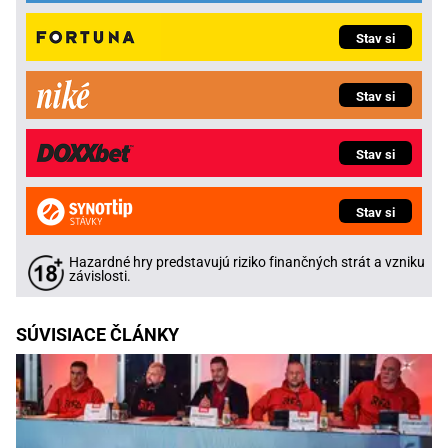
Stav si
Stav si
Stav si
Stav si
Hazardné hry predstavujú riziko finančných strát a vzniku
závislosti.
SÚVISIACE ČLÁNKY