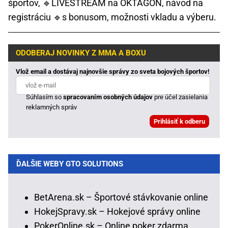
športov, 🔹LIVESTREAM na OKTAGON, návod na
registráciu 🔹s bonusom, možnosti vkladu a výberu.
ODOBERAJ NOVINKY Z MMA A BOXU
Vlož email a dostávaj najnovšie správy zo sveta bojových športov!
Súhlasím so
spracovaním osobných údajov
pre účel zasielania
reklamných správ
ĎALŠIE WEBY GTO SOLUTIONS
BetArena.sk – Športové stávkovanie online
HokejSpravy.sk – Hokejové správy online
PokerOnline.sk – Online poker zdarma