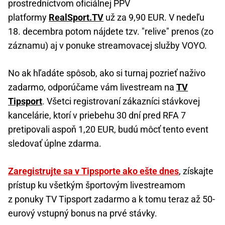
prostredníctvom oficiálnej PPV
platformy
RealSport.TV
už za 9,90 EUR. V nedeľu
18. decembra potom nájdete tzv. "relive" prenos (zo
záznamu) aj v ponuke streamovacej služby VOYO.
No ak hľadáte spôsob, ako si turnaj pozrieť naživo
zadarmo, odporúčame vám livestream na
TV
Tipsport
. Všetci registrovaní zákazníci stávkovej
kancelárie, ktorí v priebehu 30 dní pred RFA 7
pretipovali aspoň 1,20 EUR, budú môcť tento event
sledovať úplne zdarma.
Zaregistrujte sa v Tipsporte ako ešte dnes
, získajte
prístup ku všetkým športovým livestreamom
z ponuky TV Tipsport zadarmo a k tomu teraz až 50-
eurový vstupný bonus na prvé stávky.