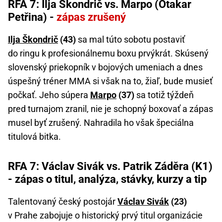
RFA 7: Ilja Škondrič vs. Marpo (Otakar
Petřina) -
zápas zrušený
Ilja Škondrič
(43)
sa mal túto sobotu postaviť
do ringu k profesionálnemu boxu prvýkrát. Skúsený
slovenský priekopník v bojových umeniach a dnes
úspešný tréner MMA si však na to, žiaľ, bude musieť
počkať. Jeho súpera
Marpo
(37)
sa totiž týždeň
pred turnajom zranil, nie je schopný boxovať a zápas
musel byť zrušený. Nahradila ho však špeciálna
titulová bitka.
RFA 7: Václav Sivák vs. Patrik Záděra (K1)
- zápas o titul, analýza, stávky, kurzy a tip
Talentovaný český postojár
Václav Sivák
(23)
v Prahe zabojuje o historický prvý titul organizácie