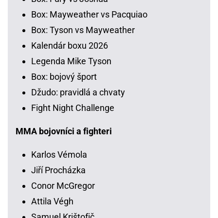
Box: Mayweather vs Pacquiao
Box: Tyson vs Mayweather
Kalendár boxu 2026
Legenda Mike Tyson
Box: bojový šport
Džudo: pravidlá a chvaty
Fight Night Challenge
MMA bojovníci a fighteri
Karlos Vémola
Jiří Procházka
Conor McGregor
Attila Végh
Samuel Krištofič