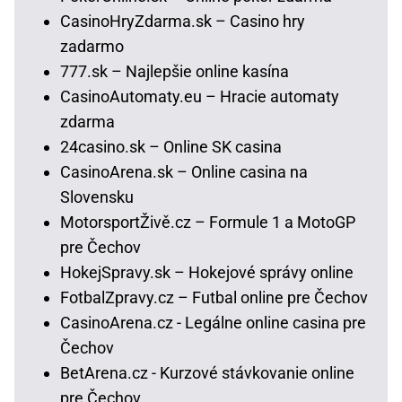
CasinoHryZdarma.sk – Casino hry
zadarmo
777.sk – Najlepšie online kasína
CasinoAutomaty.eu – Hracie automaty
zdarma
24casino.sk – Online SK casina
CasinoArena.sk – Online casina na
Slovensku
MotorsportŽivě.cz – Formule 1 a MotoGP
pre Čechov
HokejSpravy.sk – Hokejové správy online
FotbalZpravy.cz – Futbal online pre Čechov
CasinoArena.cz - Legálne online casina pre
Čechov
BetArena.cz - Kurzové stávkovanie online
pre Čechov