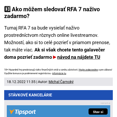
3️⃣ Ako môžem sledovať RFA 7 naživo
zadarmo?
Turnaj RFA 7 sa bude vysielať naživo
prostredníctvom rôznych online livestreamov.
Možností, ako si to celé pozrieť v priamom prenose,
tak máte viac.
Ak si však chcete tento galavečer
doma pozrieť zadarmo
návod na nájdete TU
18+ Hazardné hry predstavujú riziko finančných strát a vzniku závislosti.
Hrajte zodpovedne
a pre zábavu!
Využitie bonusov je podmienené registráciou -
informácie tu
.
18.12.2022 11:35 | Autor:
Michal Čarnoký
STÁVKOVÉ KANCELÁRIE
Stav si