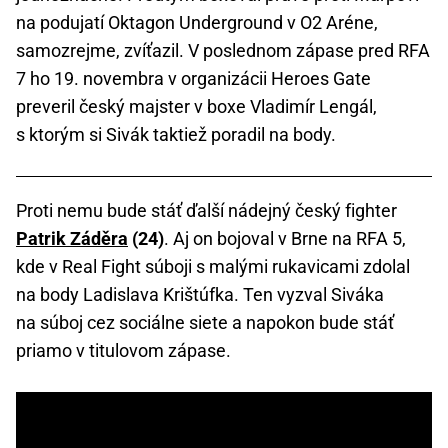
na podujatí Oktagon Underground v O2 Aréne,
samozrejme, zvíťazil. V poslednom zápase pred RFA
7 ho 19. novembra v organizácii Heroes Gate
preveril český majster v boxe Vladimír Lengál,
s ktorým si Sivák taktiež poradil na body.
Proti nemu bude stáť ďalší nádejný český fighter
Patrik Záděra
(24)
. Aj on bojoval v Brne na RFA 5,
kde v Real Fight súboji s malými rukavicami zdolal
na body Ladislava Krištúfka. Ten vyzval Siváka
na súboj cez sociálne siete a napokon bude stáť
priamo v titulovom zápase.