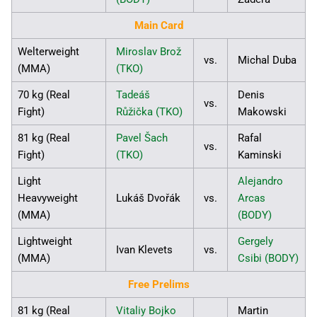
Main Card
Welterweight
Miroslav Brož
vs.
Michal Duba
(MMA)
(TKO)
70 kg (Real
Tadeáš
Denis
vs.
Fight)
Růžička (TKO)
Makowski
81 kg (Real
Pavel Šach
Rafal
vs.
Fight)
(TKO)
Kaminski
Light
Alejandro
Heavyweight
Lukáš Dvořák
vs.
Arcas
(MMA)
(BODY)
Lightweight
Gergely
Ivan Klevets
vs.
(MMA)
Csibi (BODY)
Free Prelims
81 kg (Real
Vitaliy Bojko
Martin