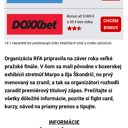
Bonus až 5 000 €
CHCEM
a 35 € bez rizika
BONUS
18 + Hazardné hry predstavujú riziko finančných strát a vzniku závislosti.
Organizácia RFA pripravila na záver roka veľké
pražské finále. V ňom sa mali pôvodne v boxerskej
exhibícii stretnúť Marpo a Ilja Škondrič, no prvý
menovaný sa zranil, a tak sa organizátori rozhodli
zaradiť premiérový titulový zápas. Prečítajte si
všetky dôležité informácie, pozrite si fight card,
kurzy, návod na priamy prenos a tipujte.
INFORMÁCIE