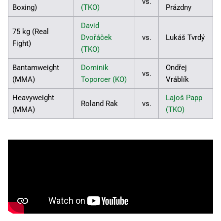
vs.
Boxing)
(TKO)
Prázdny
David
75 kg (Real
Dvořáček
vs.
Lukáš Tvrdý
Fight)
(TKO)
Bantamweight
Dominik
Ondřej
vs.
(MMA)
Toporcer (KO)
Vráblík
Heavyweight
Lajoš Papp
Roland Rak
vs.
(MMA)
(TKO)