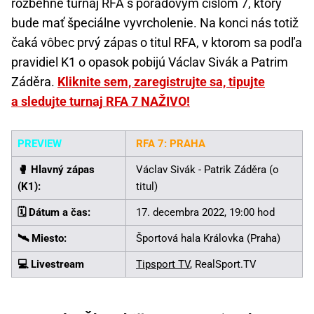
rozbehne turnaj RFA s poradovým číslom 7, ktorý
bude mať špeciálne vyvrcholenie. Na konci nás totiž
čaká vôbec prvý zápas o titul RFA, v ktorom sa podľa
pravidiel K1 o opasok pobijú Václav Sivák a Patrim
Záděra.
Kliknite sem, zaregistrujte sa, tipujte
a sledujte turnaj RFA 7 NAŽIVO!
PREVIEW
RFA 7: PRAHA
🥊️ Hlavný zápas
Václav Sivák - Patrik Záděra (o
(K1):
titul)
🗓️ Dátum a čas:
17. decembra 2022, 19:00 hod
🛰️ Miesto:
Športová hala Královka (Praha)
💻 Livestream
Tipsport TV
, RealSport.TV