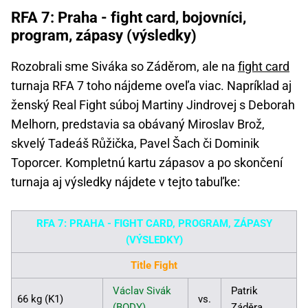
RFA 7: Praha - fight card, bojovníci,
program, zápasy (výsledky)
Rozobrali sme Siváka so Záděrom, ale na
fight card
turnaja RFA 7 toho nájdeme oveľa viac. Napríklad aj
ženský Real Fight súboj Martiny Jindrovej s Deborah
Melhorn, predstavia sa obávaný Miroslav Brož,
skvelý Tadeáš Růžička, Pavel Šach či Dominik
Toporcer. Kompletnú kartu zápasov a po skončení
turnaja aj výsledky nájdete v tejto tabuľke:
RFA 7: PRAHA - FIGHT CARD, PROGRAM, ZÁPASY
(VÝSLEDKY)
Title Fight
Václav Sivák
Patrik
66 kg (K1)
vs.
(BODY)
Záděra