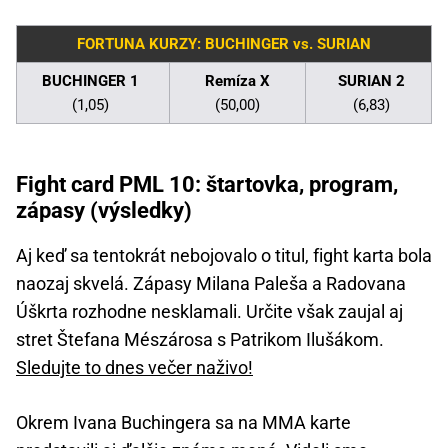
FORTUNA KURZY: BUCHINGER vs. SURIAN
BUCHINGER 1
Remíza X
SURIAN 2
(1,05)
(50,00)
(6,83)
Fight card PML 10: štartovka, program,
zápasy (výsledky)
Aj keď sa tentokrát nebojovalo o titul, fight karta bola
naozaj skvelá. Zápasy Milana Paleša a Radovana
Úškrta rozhodne nesklamali. Určite však zaujal aj
stret Štefana Mészárosa s Patrikom Ilušákom.
Sledujte to dnes večer naživo!
Okrem Ivana Buchingera sa na MMA karte