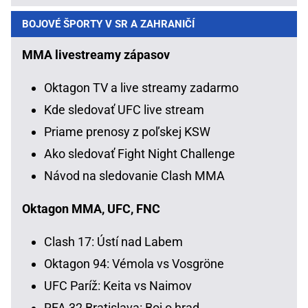
BOJOVÉ ŠPORTY V SR A ZAHRANIČÍ
MMA livestreamy zápasov
Oktagon TV a live streamy zadarmo
Kde sledovať UFC live stream
Priame prenosy z poľskej KSW
Ako sledovať Fight Night Challenge
Návod na sledovanie Clash MMA
Oktagon MMA, UFC, FNC
Clash 17: Ústí nad Labem
Oktagon 94: Vémola vs Vosgröne
UFC Paríž: Keita vs Naimov
RFA 32 Bratislava: Boj o hrad