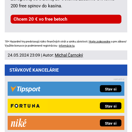
200 free spinov do kasína.
Chcem 20 € vo free betoch
18+ Hazardné hry predstavujú riziko finančných strát a vzniku závislosti.
Hrajte zodpovedne
a pre zábavu!
Využitie bonusov je podmienené registráciou -
informácie tu
.
24.05.2024 23:09 | Autor:
Michal Čarnoký
STÁVKOVÉ KANCELÁRIE
Stav si
Stav si
Stav si