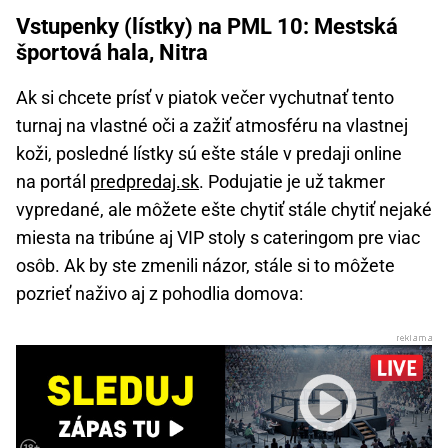
Vstupenky (lístky) na PML 10: Mestská
športová hala, Nitra
Ak si chcete prísť v piatok večer vychutnať tento
turnaj na vlastné oči a zažiť atmosféru na vlastnej
koži, posledné lístky sú ešte stále v predaji online
na portál
predpredaj.sk
. Podujatie je už takmer
vypredané, ale môžete ešte chytiť stále chytiť nejaké
miesta na tribúne aj VIP stoly s cateringom pre viac
osôb. Ak by ste zmenili názor, stále si to môžete
pozrieť naživo aj z pohodlia domova: