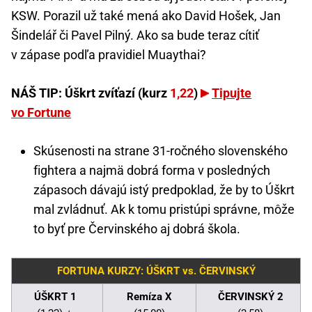
KSW. Porazil už také mená ako David Hošek, Jan
Šindelář či Pavel Pilný. Ako sa bude teraz cítiť
v zápase podľa pravidiel Muaythai?
NÁŠ TIP: Úškrt zvíťazí (kurz
1,22
)
Tipujte
vo Fortune
Skúsenosti na strane 31-ročného slovenského
fightera a najmä dobrá forma v posledných
zápasoch dávajú istý predpoklad, že by to Úškrt
mal zvládnuť. Ak k tomu pristúpi správne, môže
to byť pre Červinského aj dobrá škola.
FORTUNA KURZY: ÚŠKRT vs. ČERVINSKÝ
ÚŠKRT 1
Remíza X
ČERVINSKÝ 2