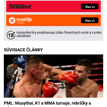
Stav si
Stav si
Hazardné hry predstavujú riziko finančných strát a vzniku
závislosti.
SÚVISIACE ČLÁNKY
PML: Muaythai, K1 a MMA turnaje, rebríčky a