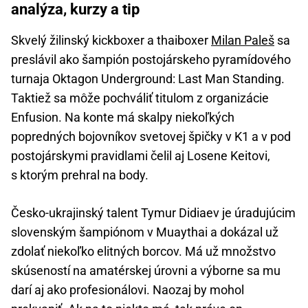
analýza, kurzy a tip
Skvelý žilinský kickboxer a thaiboxer
Milan Paleš
sa
preslávil ako šampión postojárskeho pyramídového
turnaja Oktagon Underground: Last Man Standing.
Taktiež sa môže pochváliť titulom z organizácie
Enfusion. Na konte má skalpy niekoľkých
popredných bojovníkov svetovej špičky v K1 a v pod
postojárskymi pravidlami čelil aj Losene Keitovi,
s ktorým prehral na body.
Česko-ukrajinský talent Tymur Didiaev je úradujúcim
slovenským šampiónom v Muaythai a dokázal už
zdolať niekoľko elitných borcov. Má už množstvo
skúseností na amatérskej úrovni a výborne sa mu
darí aj ako profesionálovi. Naozaj by mohol