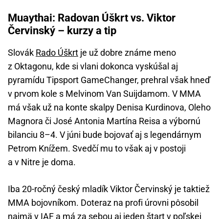
Muaythai: Radovan Úškrt vs. Viktor
Červinský – kurzy a tip
Slovák
Rado Úškrt
je už dobre známe meno
z Oktagonu, kde si vlani dokonca vyskúšal aj
pyramídu Tipsport GameChanger, prehral však hneď
v prvom kole s Melvinom Van Suijdamom. V MMA
má však už na konte skalpy Denisa Kurdinova, Oleho
Magnora či José Antonia Martína Reisa a výbornú
bilanciu 8–4. V júni bude bojovať aj s legendárnym
Petrom Knížem. Svedčí mu to však aj v postoji
a v Nitre je doma.
Iba 20-ročný český mladík Viktor Červinský je taktiež
MMA bojovníkom. Doteraz na profi úrovni pôsobil
najmä v IAF a má za sebou aj jeden štart v poľskej