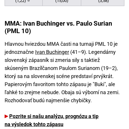
(1,22) ⭐
(15,00)
(3,58)
MMA: Ivan Buchinger vs. Paulo Surian
(PML 10)
Hlavnou hviezdou MMA časti na turnaji PML 10 je
jednoznačne
Ivan Buchinger
(41–9). Legendárny
slovenský zápasník si zmeria sily s taktiež
skúseným Brazílčanom Paulom Surianom (19–2),
ktorý sa na slovenskej scéne predstaví prvýkrát.
Papierovým favoritom tohto zápasu je "Buki", ale
ľahké to zrejme nebude. Obaja sú výborní na zemi.
Rozhodovať budú najmenšie chybičky.
Pozrite si našu analýzu, prognózu a tip
na výsledok tohto zápasu