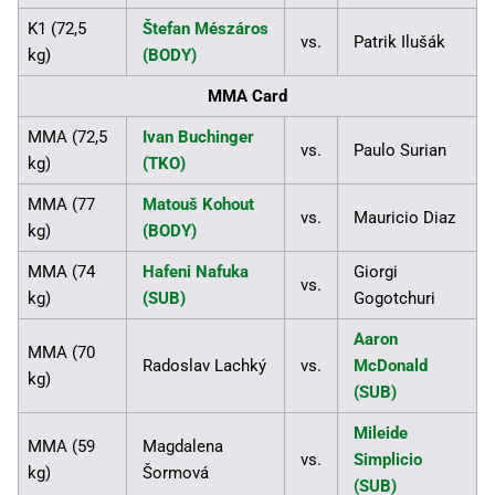
K1 (72,5
Štefan Mészáros
vs.
Patrik Ilušák
kg)
(BODY)
MMA Card
MMA (72,5
Ivan Buchinger
vs.
Paulo Surian
kg)
(TKO)
MMA (77
Matouš Kohout
vs.
Mauricio Diaz
kg)
(BODY)
MMA (74
Hafeni Nafuka
Giorgi
vs.
kg)
(SUB)
Gogotchuri
Aaron
MMA (70
Radoslav Lachký
vs.
McDonald
kg)
(SUB)
Mileide
MMA (59
Magdalena
vs.
Simplicio
kg)
Šormová
(SUB)