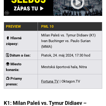
PREVIEW
PML 10
Milan Paleš vs. Tymur Didiaev (K1)
🥊️ Hlavné
Ivan Buchinger vs. Paulo Surian
zápasy:
(MMA)
🗓️ Dátum a čas:
Piatok, 24. máj 2024, 17:30 hod
🌍 Miesto
Mestská športová hala, Nitra
konania:
📺 Priamy
Fortuna TV
| Oktagon.TV
prenos:
K1: Milan Paleš vs. Tymur Didiaev –