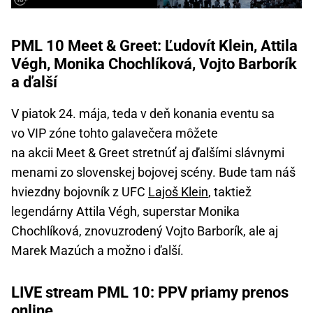
PML 10 Meet & Greet: Ľudovít Klein, Attila
Végh, Monika Chochlíková, Vojto Barborík
a ďalší
V piatok 24. mája, teda v deň konania eventu sa
vo VIP zóne tohto galavečera môžete
na akcii Meet & Greet stretnúť aj ďalšími slávnymi
menami zo slovenskej bojovej scény. Bude tam náš
hviezdny bojovník z UFC
Lajoš Klein
, taktiež
legendárny Attila Végh, superstar Monika
Chochlíková, znovuzrodený Vojto Barborík, ale aj
Marek Mazúch a možno i ďalší.
LIVE stream PML 10: PPV priamy prenos
online