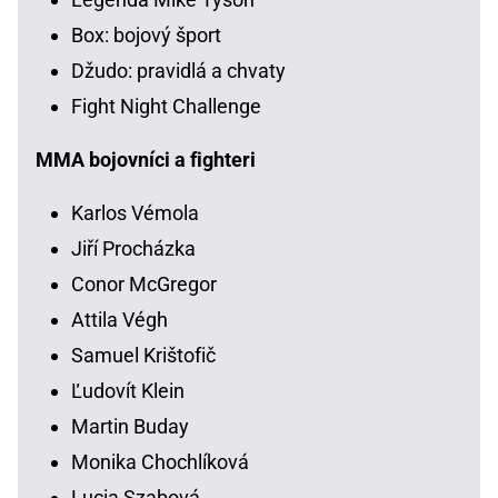
Box: bojový šport
Džudo: pravidlá a chvaty
Fight Night Challenge
MMA bojovníci a fighteri
Karlos Vémola
Jiří Procházka
Conor McGregor
Attila Végh
Samuel Krištofič
Ľudovít Klein
Martin Buday
Monika Chochlíková
Lucia Szabová