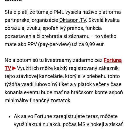
Stále platí, že turnaje PML vysiela naživo platforma
partnerskej organizácie
Oktagon.TV
. Skvelá kvalita
obrazu aj zvuku, spoľahlivý prenos, funkcia
pozastavenia či prehratia si záznamu – to všetko
máte ako PPV (pay-per-view) už za 9,99 eur.
No a potom sú tu livestreamy zadarmo cez
Fortuna
TV
Využiť ich môže každý registrovaný zákazník
tejto stávkovej kancelárie, ktorý si v priebehu tohto
týždňa vsadí ľubovoľný tiket a v piatok večer v čase
konania eventu bude mať na hráčskom konte aspoň
minimálny finančný zostatok.
Ak sa vo Fortune zaregistrujete teraz, môžete
využiť aktuálnu akciu počas MS v hokeji a získať