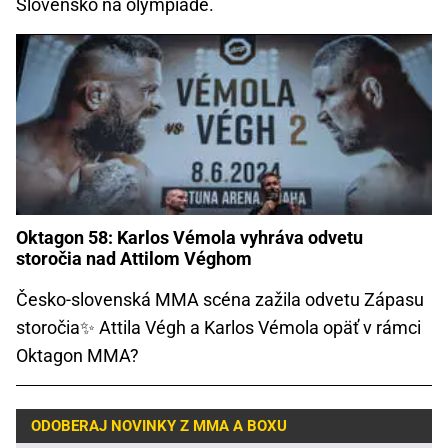
Slovensko na olympiáde.
Oktagon 58: Karlos Vémola vyhráva odvetu
storočia nad Attilom Véghom
Česko-slovenská MMA scéna zažila odvetu Zápasu
storočia✨ Attila Végh a Karlos Vémola opäť v rámci
Oktagon MMA?
ODOBERAJ NOVINKY Z MMA A BOXU