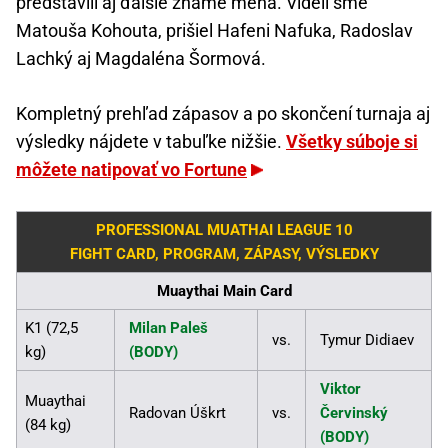
predstavili aj ďalšie známe mená. Videli sme
Matouša Kohouta, prišiel Hafeni Nafuka, Radoslav
Lachký aj Magdaléna Šormová.
Kompletný prehľad zápasov a po skončení turnaja aj
výsledky nájdete v tabuľke nižšie.
Všetky súboje si
môžete natipovať vo Fortune
PROFESSIONAL MUATHAI LEAGUE 10
FIGHT CARD, PROGRAM, ZÁPASY, VÝSLEDKY
Muaythai Main Card
K1 (72,5
Milan Paleš
vs.
Tymur Didiaev
kg)
(BODY)
Viktor
Muaythai
Radovan Úškrt
vs.
Červinský
(84 kg)
(BODY)