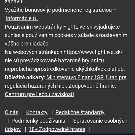
zábavu!
Využitie bonusov je podmienené registráciou –
informácie tu
.
Používaním webstránky FightLive.sk vyjadrujete
súhlas s používaním cookies v súlade s nastavením
vášho prehliadača.
Na webových stránkach https://www.fightlive.sk/
nie sú prevádzkované hazardné hry ani tu
neprebieha sprostredkovanie akýchkoľvek platieb.
Dôležité odkazy:
Ministerstvo Financií SR
,
Úrad pre
reguláciu hazardných hier
,
Zodpovedné hranie
,
Centrum pre liečbu závislostí
O nás
|
Kontakty
|
Redakčné štandardy
|
Podmienky používania
|
Spracovanie osobných
údajov
|
18+ Zodpovedné hranie
|