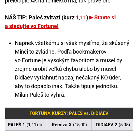
prekvapiť. Ak na to niekto má, tak práve on.
NÁŠ TIP: Paleš zvíťazí (kurz
1,11
)
Stavte si
a sledujte vo Fortune!
Napriek všetkému si však myslíme, že skúsený
Minči to zvládne. Podľa bookmakerov
vo Fortune je vysokým favoritom a musel by
zrejme urobiť veľkú chybu alebo by musel
Didiaev vytiahnuť naozaj nečakaný KO úder,
aby to dopadlo inak. Takže tipuje jednotku.
Milan Paleš to vyhrá.
FORTUNA KURZY: PALEŠ vs. DIDIAEV
PALEŠ 1
(1,11) ⭐
Remíza X
(15,00)
DIDIAEV 2
(5,05)