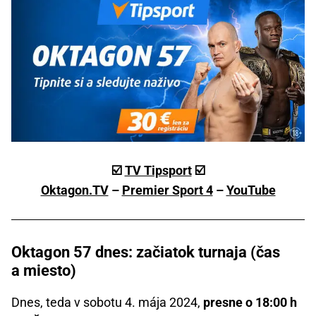
☑️
TV Tipsport
☑️
Oktagon.TV
–
Premier Sport 4
–
YouTube
Oktagon 57 dnes: začiatok turnaja (čas
a miesto)
Dnes, teda v sobotu 4. mája 2024,
presne o 18:00 h