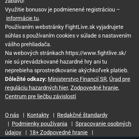
zábavu!
Využitie bonusov je podmienené registráciou –
informácie tu
.
Používaním webstránky FightLive.sk vyjadrujete
súhlas s používaním cookies v súlade s nastavením
vášho prehliadača.
Na webových stránkach https://www.fightlive.sk/
nie sú prevádzkované hazardné hry ani tu
neprebieha sprostredkovanie akýchkoľvek platieb.
Dôležité odkazy:
Ministerstvo Financií SR
,
Úrad pre
reguláciu hazardných hier
,
Zodpovedné hranie
,
Centrum pre liečbu závislostí
O nás
|
Kontakty
|
Redakčné štandardy
|
Podmienky používania
|
Spracovanie osobných
údajov
|
18+ Zodpovedné hranie
|