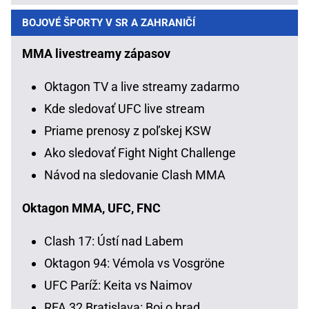
BOJOVÉ ŠPORTY V SR A ZAHRANIČÍ
MMA livestreamy zápasov
Oktagon TV a live streamy zadarmo
Kde sledovať UFC live stream
Priame prenosy z poľskej KSW
Ako sledovať Fight Night Challenge
Návod na sledovanie Clash MMA
Oktagon MMA, UFC, FNC
Clash 17: Ústí nad Labem
Oktagon 94: Vémola vs Vosgröne
UFC Paríž: Keita vs Naimov
RFA 32 Bratislava: Boj o hrad