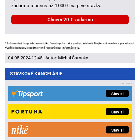
zadarmo a bonus až 4 000 € na prvé stávky.
Chcem 20 € zadarmo
18+ Hazardné hry predstavujú riziko finančných strát a vzniku závislosti.
Hrajte zodpovedne
a pre zábavu!
Využitie bonusov je podmienené registráciou -
informácie tu
.
04.05.2024 12:45 | Autor:
Michal Čarnoký
STÁVKOVÉ KANCELÁRIE
Stav si
Stav si
Stav si