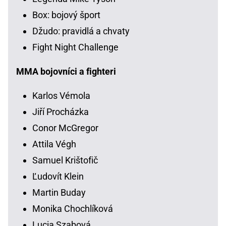
Box: bojový šport
Džudo: pravidlá a chvaty
Fight Night Challenge
MMA bojovníci a fighteri
Karlos Vémola
Jiří Procházka
Conor McGregor
Attila Végh
Samuel Krištofič
Ľudovít Klein
Martin Buday
Monika Chochlíková
Lucia Szabová