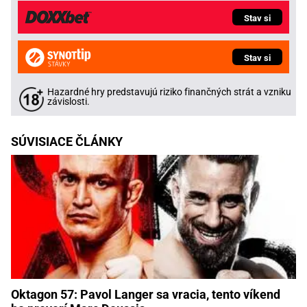
Stav si
Stav si
Hazardné hry predstavujú riziko finančných strát a vzniku
závislosti.
SÚVISIACE ČLÁNKY
Oktagon 57: Pavol Langer sa vracia, tento víkend