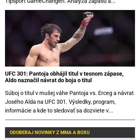
Tipsport GameChangeri. Analýza zápasu a...
UFC 301: Pantoja obhájil titul v tesnom zápase,
Aldo naznačil návrat do boja o titul
Súboj o titul v mušej váhe Pantoja vs. Erceg a návrat
Josého Alda na UFC 301. Výsledky, program,
informácie a kde to sledovať sa dozviete v...
ODOBERAJ NOVINKY Z MMA A BOXU