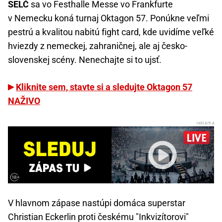
SELČ
sa vo Festhalle Messe vo Frankfurte
v Nemecku koná turnaj Oktagon 57. Ponúkne veľmi
pestrú a kvalitou nabitú fight card, kde uvidíme veľké
hviezdy z nemeckej, zahraničnej, ale aj česko-
slovenskej scény. Nenechajte si to ujsť.
Kliknite sem, stavte si a sledujte Oktagon 57
NAŽIVO
V hlavnom zápase nastúpi domáca superstar
Christian Eckerlin proti českému "Inkvizítorovi"