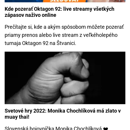
Kde pozerať Oktagon 92: live streamy všetkých
zápasov naživo online
Prečítajte si, kde a akým spôsobom môžete pozerať
priamy prenos alebo live stream z veľkéholepého
turnaja Oktagon 92 na Štvanici.
Svetové hry 2022: Monika Chochlíková má zlato v
muay thai!
Slovenská bojovníčka Monika Chochlíková ❤️