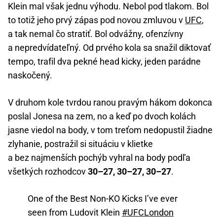
Klein mal však jednu výhodu. Nebol pod tlakom. Bol
to totiž jeho prvý zápas pod novou zmluvou v
UFC
,
a tak nemal čo stratiť. Bol odvážny, ofenzívny
a nepredvídateľný. Od prvého kola sa snažil diktovať
tempo, trafil dva pekné head kicky, jeden parádne
naskočený.
V druhom kole tvrdou ranou pravým hákom dokonca
poslal Jonesa na zem, no a keď po dvoch kolách
jasne viedol na body, v tom treťom nedopustil žiadne
zlyhanie, postražil si situáciu v klietke
a bez najmenších pochýb vyhral na body podľa
všetkých rozhodcov
30–27, 30–27, 30–27
.
One of the Best Non-KO Kicks I’ve ever
seen from Ludovit Klein
#UFCLondon