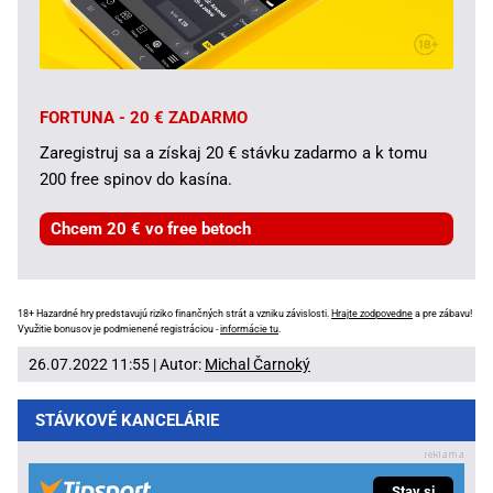
FORTUNA - 20 € ZADARMO
Zaregistruj sa a získaj 20 € stávku zadarmo a k tomu
200 free spinov do kasína.
Chcem 20 € vo free betoch
18+ Hazardné hry predstavujú riziko finančných strát a vzniku závislosti.
Hrajte zodpovedne
a pre zábavu!
Využitie bonusov je podmienené registráciou -
informácie tu
.
26.07.2022 11:55 | Autor:
Michal Čarnoký
STÁVKOVÉ KANCELÁRIE
Stav si