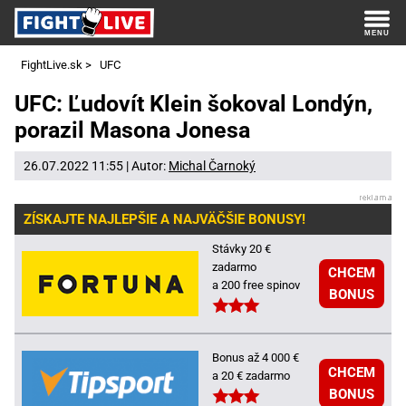
FightLive.sk
>
UFC
UFC: Ľudovít Klein šokoval Londýn,
porazil Masona Jonesa
26.07.2022 11:55 | Autor:
Michal Čarnoký
ZÍSKAJTE NAJLEPŠIE A NAJVÄČŠIE BONUSY!
Stávky 20 €
zadarmo
CHCEM
a 200 free spinov
BONUS
Bonus až 4 000 €
CHCEM
a 20 € zadarmo
BONUS