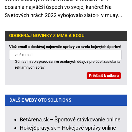
dosiahla najväčší úspech vo svojej kariére❗ Na
Svetových hrách 2022 vybojovalo zlato✨ v muay...
ODOBERAJ NOVINKY Z MMA A BOXU
Vlož email a dostávaj najnovšie správy zo sveta bojových športov!
Súhlasím so
spracovaním osobných údajov
pre účel zasielania
reklamných správ
ĎALŠIE WEBY GTO SOLUTIONS
BetArena.sk – Športové stávkovanie online
HokejSpravy.sk – Hokejové správy online