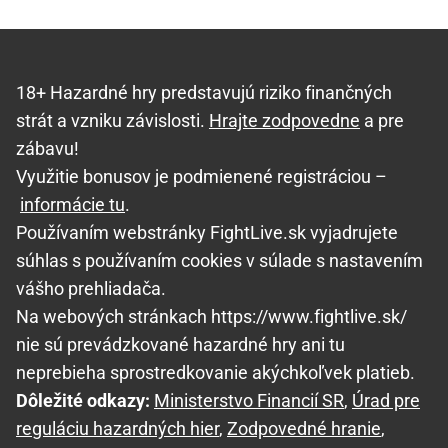
18+ Hazardné hry predstavujú riziko finančných
strát a vzniku závislosti.
Hrajte zodpovedne
a pre
zábavu!
Využitie bonusov je podmienené registráciou –
informácie tu
.
Používaním webstránky FightLive.sk vyjadrujete
súhlas s používaním cookies v súlade s nastavením
vášho prehliadača.
Na webových stránkach https://www.fightlive.sk/
nie sú prevádzkované hazardné hry ani tu
neprebieha sprostredkovanie akýchkoľvek platieb.
Dôležité odkazy:
Ministerstvo Financií SR
,
Úrad pre
reguláciu hazardných hier
,
Zodpovedné hranie
,