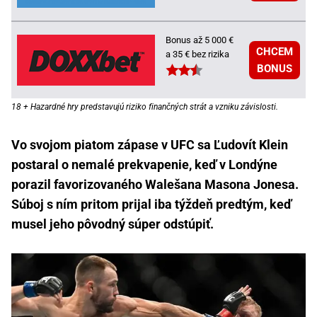
Bonus až 5 000 €
CHCEM
a 35 € bez rizika
BONUS
18 + Hazardné hry predstavujú riziko finančných strát a vzniku závislosti.
Vo svojom piatom zápase v UFC sa Ľudovít Klein
postaral o nemalé prekvapenie, keď v Londýne
porazil favorizovaného Walešana Masona Jonesa.
Súboj s ním pritom prijal iba týždeň predtým, keď
musel jeho pôvodný súper odstúpiť.