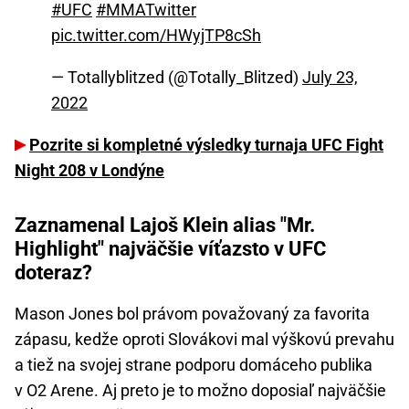
#UFC
#MMATwitter
pic.twitter.com/HWyjTP8cSh
— Totallyblitzed (@Totally_Blitzed)
July 23,
2022
Pozrite si kompletné výsledky turnaja UFC Fight
Night 208 v Londýne
Zaznamenal Lajoš Klein alias "Mr.
Highlight" najväčšie víťazsto v UFC
doteraz?
Mason Jones bol právom považovaný za favorita
zápasu, kedže oproti Slovákovi mal výškovú prevahu
a tiež na svojej strane podporu domáceho publika
v O2 Arene. Aj preto je to možno doposiaľ najväčšie