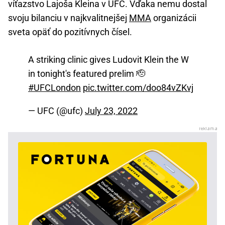
víťazstvo Lajoša Kleina v UFC. Vďaka nemu dostal
svoju bilanciu v najkvalitnejšej
MMA
organizácii
sveta opäť do pozitívnych čísel.
A striking clinic gives Ludovit Klein the W
in tonight's featured prelim 🫡
#UFCLondon
pic.twitter.com/doo84vZKvj
— UFC (@ufc)
July 23, 2022