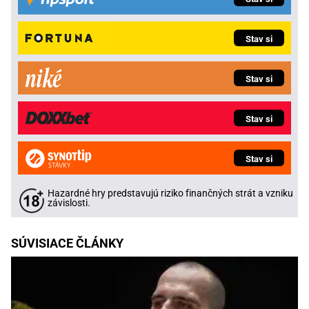
Stav si
Stav si
Stav si
Stav si
Hazardné hry predstavujú riziko finančných strát a vzniku
závislosti.
SÚVISIACE ČLÁNKY