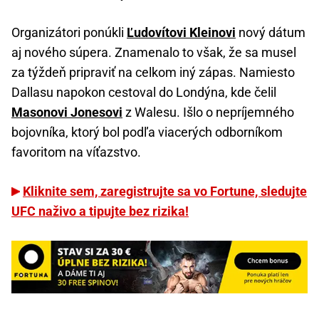
Organizátori ponúkli
Ľudovítovi Kleinovi
nový dátum
aj nového súpera. Znamenalo to však, že sa musel
za týždeň pripraviť na celkom iný zápas. Namiesto
Dallasu napokon cestoval do Londýna, kde čelil
Masonovi Jonesovi
z Walesu. Išlo o nepríjemného
bojovníka, ktorý bol podľa viacerých odborníkom
favoritom na víťazstvo.
Kliknite sem, zaregistrujte sa vo Fortune, sledujte
UFC naživo a tipujte bez rizika!