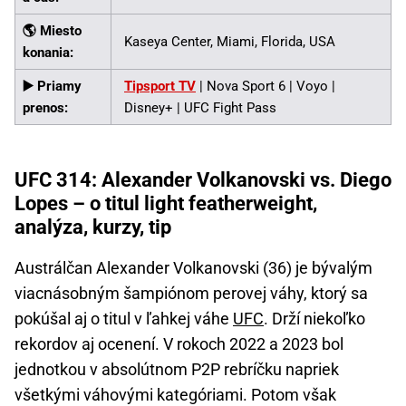
🌎 Miesto
Kaseya Center, Miami, Florida, USA
konania:
▶️ Priamy
Tipsport TV
| Nova Sport 6 | Voyo |
prenos:
Disney+ | UFC Fight Pass
UFC 314: Alexander Volkanovski vs. Diego
Lopes – o titul light featherweight,
analýza, kurzy, tip
Austrálčan Alexander Volkanovski (36) je bývalým
viacnásobným šampiónom perovej váhy, ktorý sa
pokúšal aj o titul v ľahkej váhe
UFC
. Drží niekoľko
rekordov aj ocenení. V rokoch 2022 a 2023 bol
jednotkou v absolútnom P2P rebríčku napriek
všetkými váhovými kategóriami. Potom však