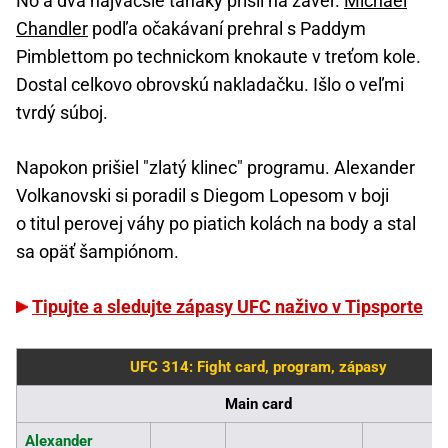
No a dva najväčšie ťaháky prišli na záver.
Michael
Chandler
podľa očakávaní prehral s Paddym
Pimblettom po technickom knokaute v treťom kole.
Dostal celkovo obrovskú nakladačku. Išlo o veľmi
tvrdý súboj.
Napokon prišiel "zlatý klinec" programu. Alexander
Volkanovski si poradil s Diegom Lopesom v boji
o titul perovej váhy po piatich kolách na body a stal
sa opäť šampiónom.
Tipujte a sledujte zápasy UFC naživo v Tipsporte
UFC 314: Fight card, program, zápasy
Main card
Alexander