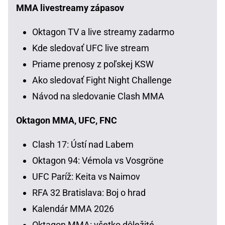
MMA livestreamy zápasov
Oktagon TV a live streamy zadarmo
Kde sledovať UFC live stream
Priame prenosy z poľskej KSW
Ako sledovať Fight Night Challenge
Návod na sledovanie Clash MMA
Oktagon MMA, UFC, FNC
Clash 17: Ústí nad Labem
Oktagon 94: Vémola vs Vosgröne
UFC Paríž: Keita vs Naimov
RFA 32 Bratislava: Boj o hrad
Kalendár MMA 2026
Oktagon MMA: všetko dôležité