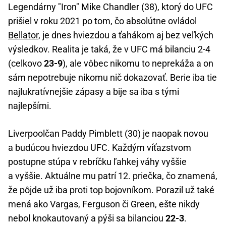
Legendárny "Iron" Mike Chandler (38), ktorý do UFC
prišiel v roku 2021 po tom, čo absolútne ovládol
Bellator
, je dnes hviezdou a ťahákom aj bez veľkých
výsledkov. Realita je taká, že v UFC má bilanciu 2-4
(celkovo
23-9
), ale vôbec nikomu to neprekáža a on
sám nepotrebuje nikomu nič dokazovať. Berie iba tie
najlukratívnejšie zápasy a bije sa iba s tými
najlepšími.
Liverpoolčan Paddy Pimblett (30) je naopak novou
a budúcou hviezdou UFC. Každým víťazstvom
postupne stúpa v rebríčku ľahkej váhy vyššie
a vyššie. Aktuálne mu patrí 12. priečka, čo znamená,
že pôjde už iba proti top bojovníkom. Porazil už také
mená ako Vargas, Ferguson či Green, ešte nikdy
nebol knokautovaný a pýši sa bilanciou
22-3
.