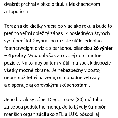
dvakrát prehral v bitke o titul, s Makhachevom
a Topuriom.
Teraz sa do klietky vracia po viac ako roku a bude to
preňho veľmi dôležitý zápas. Z posledných štyroch
vystúpení totiž vyhral iba raz. Je stále jednotkou
featherweight divízie s parádnou bilanciou
26 výhier
– 4 prehry
. Vypadol však zo svojej dominantnej
pozície. Na to, aby sa tam vrátil, má však k dispozícii
všetky možné zbrane. Je nebezpečný v postoji,
nepremožiteľný na zemi, mimoriadne vytrvalý
a disponuje aj obrovskými skúsenosťami.
Jeho brazílsky súper Diego Lopez (30) má toho
za sebou podstatne menej. Je to bývalý šampión
menších organizácií ako XFL a LUX, pôsobil aj