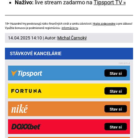
Naživo:
live stream zadarmo na
Tipsport TV »
18+ Hazardné hry predstavujú riziko finančných strát a vzniku závislosti.
Hrajte zodpovedne
a pre zábavu!
Využitie bonusov je podmienené registráciou -
informácie tu
.
14.04.2025 14:10 | Autor:
Michal Čarnoký
STÁVKOVÉ KANCELÁRIE
Stav si
Stav si
Stav si
Stav si