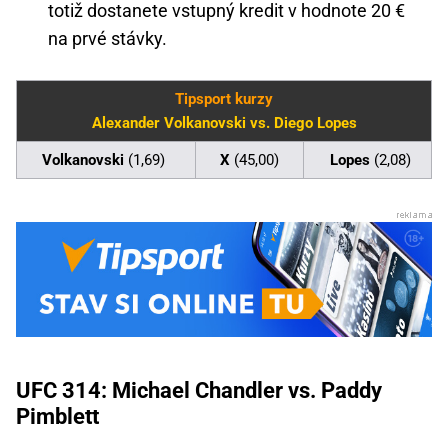
totiž dostanete vstupný kredit v hodnote 20 €
na prvé stávky.
Tipsport kurzy
Alexander Volkanovski vs. Diego Lopes
Volkanovski
(1,69)
X
(45,00)
Lopes
(2,08)
UFC 314: Michael Chandler vs. Paddy
Pimblett