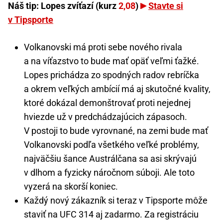
Náš tip: Lopes zvíťazí (kurz
2,08
)
Stavte si
v Tipsporte
Volkanovski má proti sebe nového rivala
a na víťazstvo to bude mať opäť veľmi ťažké.
Lopes prichádza zo spodných radov rebríčka
a okrem veľkých ambícií má aj skutočné kvality,
ktoré dokázal demonštrovať proti nejednej
hviezde už v predchádzajúcich zápasoch.
V postoji to bude vyrovnané, na zemi bude mať
Volkanovski podľa všetkého veľké problémy,
najväčšiu šance Austrálčana sa asi skrývajú
v dlhom a fyzicky náročnom súboji. Ale toto
vyzerá na skorší koniec.
Každý nový zákazník si teraz v Tipsporte môže
staviť na UFC 314 aj zadarmo. Za registráciu