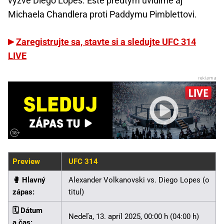
vyzve Diego Lopes. Ešte predtým uvidíme aj
Michaela Chandlera proti Paddymu Pimblettovi.
Zaregistrujte sa, stavte si a sledujte UFC 314
LIVE
Preview
UFC 314
🥊️ Hlavný
Alexander Volkanovski vs. Diego Lopes (o
zápas:
titul)
🗓️ Dátum
Nedeľa, 13. apríl 2025, 00:00 h (04:00 h)
a čas: