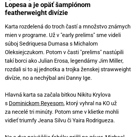
Lopesa a je opäť šampiónom
featherweight divízie
Karta rozdelená do troch častí a množstvo známych
mien v programe. Už v "early prelims" sme videli
súboj Sedriquesa Dumasa s Michalom
Oleksiejczukom. Potom v časti "prelims" nastúpili
takí borci ako Julian Erosa, legendárny Jim Miller,
rozdali si to aj jednotka a trojka ženskej strawweight
divízie, no a nechýbal ani Danny Ige.
Hlavná karta sa začala bitkou Nikitu Krylova
s
Dominickom Reyesom
, ktorý vyhral na KO už
za necelé tri minúty. Potom sme v klietke mohli
vidieť triumfy Jeana Silvu či Yaira Rodrigueza.