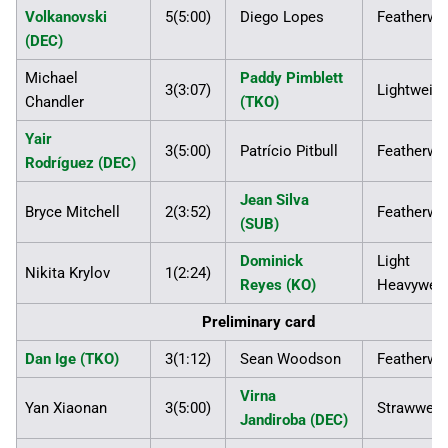
Volkanovski
5(5:00)
Diego Lopes
Featherwe
(DEC)
Michael
Paddy Pimblett
3(3:07)
Lightweigh
Chandler
(TKO)
Yair
3(5:00)
Patrício Pitbull
Featherwe
Rodríguez (DEC)
Jean Silva
Bryce Mitchell
2(3:52)
Featherwe
(SUB)
Dominick
Light
Nikita Krylov
1(2:24)
Reyes (KO)
Heavyweig
Preliminary card
Dan Ige (TKO)
3(1:12)
Sean Woodson
Featherwe
Virna
Yan Xiaonan
3(5:00)
Strawweig
Jandiroba (DEC)