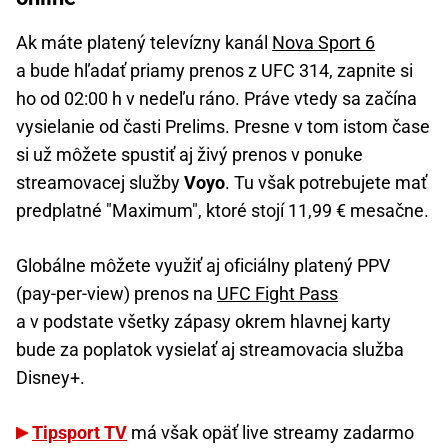
Ak máte platený televízny kanál
Nova Sport 6
a bude hľadať priamy prenos z UFC 314, zapnite si
ho od 02:00 h v nedeľu ráno. Práve vtedy sa začína
vysielanie od časti Prelims. Presne v tom istom čase
si už môžete spustiť aj živý prenos v ponuke
streamovacej služby
Voyo
. Tu však potrebujete mať
predplatné "Maximum", ktoré stojí 11,99 € mesačne.
Globálne môžete využiť aj oficiálny platený PPV
(pay-per-view) prenos na
UFC Fight Pass
a v podstate všetky zápasy okrem hlavnej karty
bude za poplatok vysielať aj streamovacia služba
Disney+.
Tipsport TV
má však opäť live streamy zadarmo