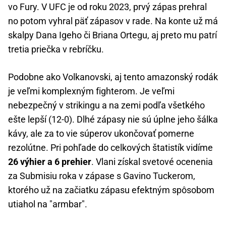
vo Fury. V UFC je od roku 2023, prvý zápas prehral
no potom vyhral päť zápasov v rade. Na konte už má
skalpy Dana Igeho či Briana Ortegu, aj preto mu patrí
tretia priečka v rebríčku.
Podobne ako Volkanovski, aj tento amazonský rodák
je veľmi komplexným fighterom. Je veľmi
nebezpečný v strikingu a na zemi podľa všetkého
ešte lepší (12-0). Dlhé zápasy nie sú úplne jeho šálka
kávy, ale za to vie súperov ukončovať pomerne
rezolútne. Pri pohľade do celkových štatistík vidíme
26 výhier a 6 prehier
. Vlani získal svetové ocenenia
za Submisiu roka v zápase s Gavino Tuckerom,
ktorého už na začiatku zápasu efektným spôsobom
utiahol na "armbar".