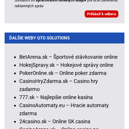
Súhlasím so
spracovaním osobných údajov
pre účel zasielania
reklamných správ
ĎALŠIE WEBY GTO SOLUTIONS
BetArena.sk – Športové stávkovanie online
HokejSpravy.sk – Hokejové správy online
PokerOnline.sk – Online poker zdarma
CasinoHryZdarma.sk – Casino hry
zadarmo
777.sk – Najlepšie online kasína
CasinoAutomaty.eu – Hracie automaty
zdarma
24casino.sk – Online SK casina