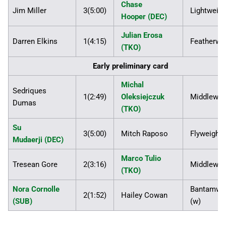
Chase
Jim Miller
3(5:00)
Lightweigh
Hooper (DEC)
Julian Erosa
Darren Elkins
1(4:15)
Featherwe
(TKO)
Early preliminary card
Michal
Sedriques
1(2:49)
Oleksiejczuk
Middlewei
Dumas
(TKO)
Su
3(5:00)
Mitch Raposo
Flyweight
Mudaerji (DEC)
Marco Tulio
Tresean Gore
2(3:16)
Middlewei
(TKO)
Nora Cornolle
Bantamwe
2(1:52)
Hailey Cowan
(SUB)
(w)