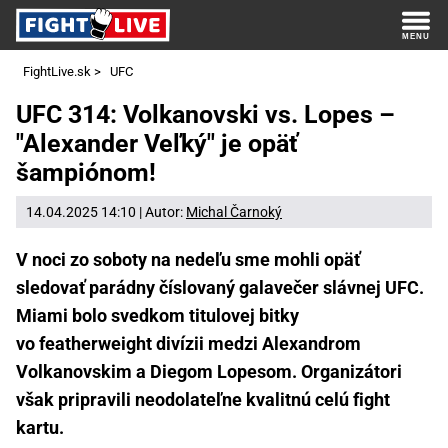
FightLive.sk
>
UFC
UFC 314: Volkanovski vs. Lopes –
"Alexander Veľký" je opäť
šampiónom!
14.04.2025 14:10 | Autor:
Michal Čarnoký
V noci zo soboty na nedeľu sme mohli opäť
sledovať parádny číslovaný galavečer slávnej UFC.
Miami bolo svedkom titulovej bitky
vo featherweight divízii medzi Alexandrom
Volkanovskim a Diegom Lopesom. Organizátori
však pripravili neodolateľne kvalitnú celú fight
kartu.