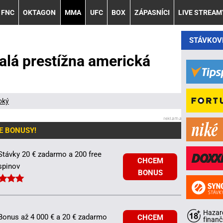
FNC
OKTAGON
MMA
UFC
BOX
ZÁPASNÍCI
LIVE STREAM
STÁVKOV
alá prestížna americká
oký
E BONUSY!
Stávky 20 € zadarmo a 200 free
CHCEM
spinov
BONUS
Hazard
Bonus až 4 000 € a 20 € zadarmo
CHCEM
finanč