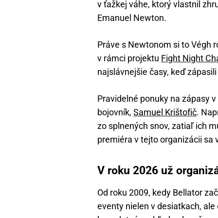
v ťažkej váhe, ktorý vlastnil zh
Emanuel Newton.
Práve s Newtonom si to Végh r
v rámci projektu
Fight Night Ch
najslávnejšie časy, keď zápasili
Pravidelné ponuky na zápasy v B
bojovník,
Samuel Krištofič
. Nap
zo splnených snov, zatiaľ ich 
premiéra v tejto organizácii sa 
V roku 2026 už organizá
Od roku 2009, kedy Bellator zač
eventy nielen v desiatkach, ale