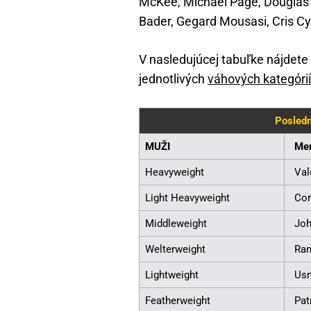
McKee, Michael Page, Douglas 
Bader, Gegard Mousasi, Cris C
V nasledujúcej tabuľke nájdet
jednotlivých
váhových kategórií
Posledn
MUŽI
Me
Heavyweight
Va
Light Heavyweight
Co
Middleweight
Jo
Welterweight
Ra
Lightweight
Us
Featherweight
Pat