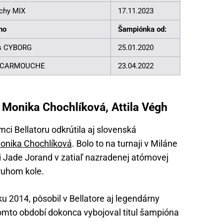
chy MIX
17.11.2023
no
Šampiónka od:
s CYBORG
25.01.2020
z CARMOUCHE
23.04.2022
 Monika Chochlíková, Attila Végh
mci Bellatoru odkrútila aj slovenská
onika Chochlíková
. Bolo to na turnaji v Miláne
oti Jade Jorand v zatiaľ nazradenej atómovej
druhom kole.
ku 2014, pôsobil v Bellatore aj legendárny
tomto období dokonca vybojoval titul šampióna