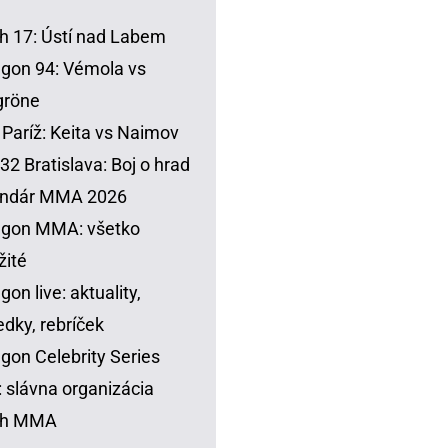
h 17: Ústí nad Labem
gon 94: Vémola vs
gröne
Paríž: Keita vs Naimov
32 Bratislava: Boj o hrad
endár MMA 2026
agon MMA: všetko
žité
gon live: aktuality,
edky, rebríček
gon Celebrity Series
 slávna organizácia
sh MMA