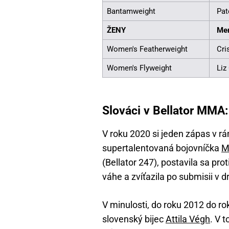
Bantamweight
Pat
ŽENY
Me
Women's Featherweight
Cri
Women's Flyweight
Li
Slováci v Bellator MMA:
V roku 2020 si jeden zápas v rá
supertalentovaná bojovníčka
M
(Bellator 247), postavila sa pr
váhe a zvíťazila po submisii v 
V minulosti, do roku 2012 do ro
slovenský bijec
Attila Végh
. V 