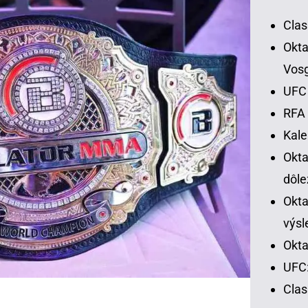
Clas
Okta
Vos
UFC 
RFA 
Kal
Okt
dôle
Okta
výsl
Okta
UFC:
Cla