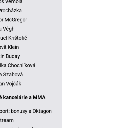
os Vémola
 Procházka
or McGregor
la Végh
el Krištofič
vít Klein
in Buday
ka Chochlíková
a Szabová
an Vojčák
é kancelárie a MMA
port: bonusy a Oktagon
stream