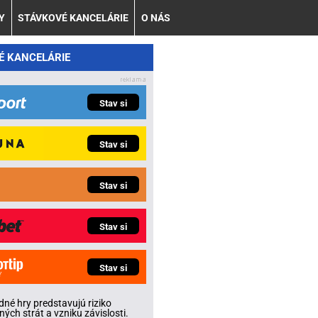
Y
STÁVKOVÉ KANCELÁRIE
O NÁS
É KANCELÁRIE
Stav si
Stav si
Stav si
Stav si
Stav si
né hry predstavujú riziko
ných strát a vzniku závislosti.