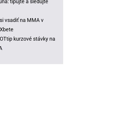
una: tipujte a sledujte
si vsadiť na MMA v
Xbete
Ttip kurzové stávky na
A