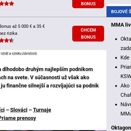
BONUS
BOJOVÉ Š
MMA liv
Bonus až 5 000 € a 35 €
CHCEM
bez rizika
BONUS
Okta
zad
strát a vzniku závislosti.
Kde 
Pria
a dlhodobo druhým najlepším podnikom
KS
h na svete. V súčasnosti už však ako
Ako 
u finančne silnejší a rozvíjajúci sa podnik
Chal
Návo
ci
–
Slováci
–
Turnaje
MM
Priame prenosy
Oktagon