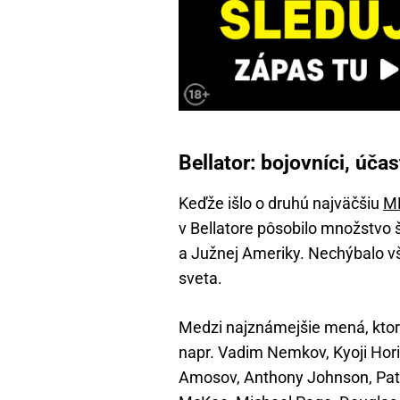
Bellator: bojovníci, úča
Keďže išlo o druhú najväčšiu
M
v Bellatore pôsobilo množstvo
a Južnej Ameriky. Nechýbalo vš
sveta.
Medzi najznámejšie mená, ktoré 
napr. Vadim Nemkov, Kyoji Hori
Amosov, Anthony Johnson, Patríci