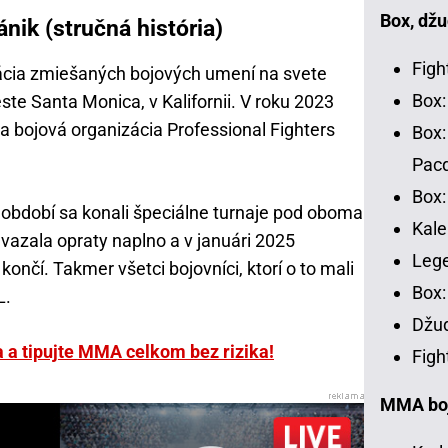
Box, džu
nik (stručná história)
Figh
zácia zmiešaných bojových umení na svete
Box:
este Santa Monica, v Kalifornii. V roku 2023
a bojová organizácia Professional Fighters
Box:
Pac
Box:
m období sa konali špeciálne turnaje pod oboma
Kale
azala opraty naplno a v januári 2025
Leg
 končí. Takmer všetci bojovníci, ktorí o to mali
Box:
L.
Džud
sa a tipujte MMA celkom bez rizika!
Figh
MMA bojo