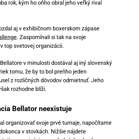
ruba rok, kým ho oňho obral jeho veľký rival
ozdal aj v exhibičnom boxerskom zápase
allenge
. Zaspomínali si tak na svoje
 v top svetovej organizácii.
ellatore v minulosti dostával aj iný slovenský
riek tomu, že by to bol preňho jeden
musel z rozličných dôvodov odmietnuť. Jeho
však rozhodne blíži.
cia Bellator neexistuje
al organizovať svoje prvé turnaje, napočítame
 dokonca v stovkách. Nižšie nájdete