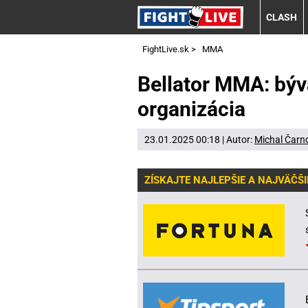
CLASH
FightLive.sk
>
MMA
Bellator MMA: býv
organizácia
23.01.2025 00:18 | Autor:
Michal Čarn
ZÍSKAJTE NAJLEPŠIE A NAJVÄČŠI