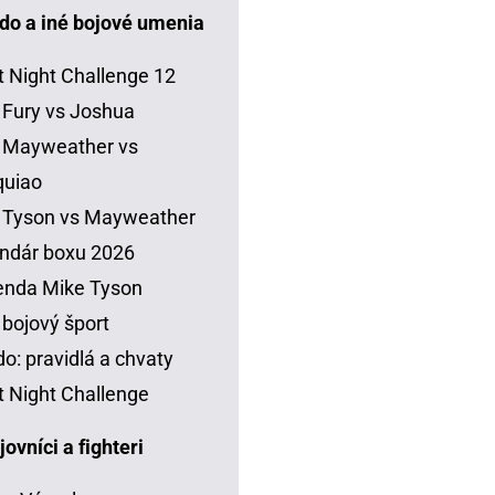
do a iné bojové umenia
t Night Challenge 12
 Fury vs Joshua
 Mayweather vs
quiao
 Tyson vs Mayweather
ndár boxu 2026
enda Mike Tyson
 bojový šport
o: pravidlá a chvaty
t Night Challenge
vníci a fighteri