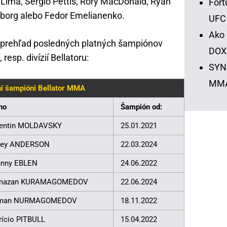
Lima, Sergio Pettis, Rory MacDonald, Ryan
Fort
yborg alebo Fedor Emelianenko.
UFC
Ako 
e prehľad posledných platných šampiónov
DOX
, resp. divízií Bellatoru:
SYNO
MM
í šampióni Bellator MMA
no
Šampión od:
lentin MOLDAVSKY
25.01.2021
rey ANDERSON
22.03.2024
hnny EBLEN
24.06.2022
mazan KURAMAGOMEDOV
22.06.2024
man NURMAGOMEDOV
18.11.2022
rício PITBULL
15.04.2022