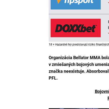
18 + Hazardné hry predstavujú riziko finančných 
Organizácia Bellator MMA bol
v zmiešaných bojových umeniac
značka neexistuje. Absorboval j
PFL.
Bojovní