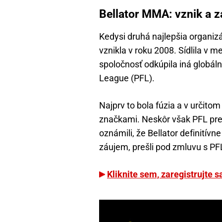
Bellator MMA: vznik a zá
Kedysi druhá najlepšia organi
vznikla v roku 2008. Sídlila v m
spoločnosť odkúpila iná globáln
League (PFL).
Najprv to bola fúzia a v určito
značkami. Neskôr však PFL prev
oznámili, že Bellator definitívne
záujem, prešli pod zmluvu s PF
Kliknite sem, zaregistrujte 