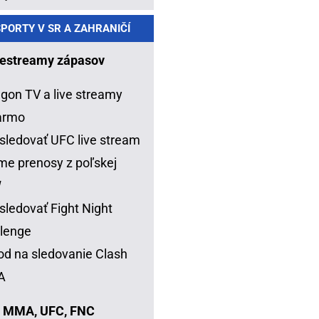
PORTY V SR A ZAHRANIČÍ
estreamy zápasov
gon TV a live streamy
armo
sledovať UFC live stream
me prenosy z poľskej
W
sledovať Fight Night
lenge
d na sledovanie Clash
A
 MMA, UFC, FNC