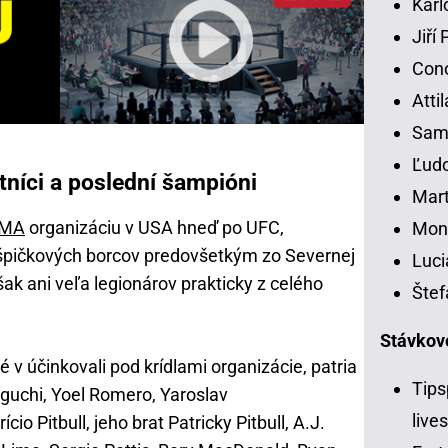
Karl
Jiří
Con
Atti
Samu
Ľudo
stníci a poslední šampióni
Mart
MA
organizáciu v USA hneď po UFC,
Moni
 špičkových borcov predovšetkým zo Severnej
Luci
ak ani veľa legionárov prakticky z celého
Štef
Stávkov
v účinkovali pod krídlami organizácie, patria
Tips
guchi, Yoel Romero, Yaroslav
live
o Pitbull, jeho brat Patricky Pitbull, A.J.