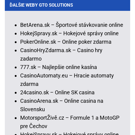
ĎALŠIE WEBY GTO SOLUTIONS
BetArena.sk – Športové stávkovanie online
HokejSpravy.sk – Hokejové správy online
PokerOnline.sk – Online poker zdarma
CasinoHryZdarma.sk – Casino hry
zadarmo
777.sk – Najlepšie online kasína
CasinoAutomaty.eu – Hracie automaty
zdarma
24casino.sk – Online SK casina
CasinoArena.sk – Online casina na
Slovensku
MotorsportŽivě.cz – Formule 1 a MotoGP
pre Čechov
HokejSpravy.sk – Hokejové správy online