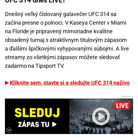
UFC 314 dnes LIVE?
Dnešný veľký číslovaný galavečer UFC 314 sa
začína presne o polnoci. V Kaseya Center v Miami
na Floride je pripravený mimoriadne kvalitne
obsadený turnaj s atraktívnym titulovým zápasom
a ďalšími špičkovými vyhypovanými súbojmi. A live
streamy zo všetkými zápasov môžete sledovať
zadarmo na Tipsport TV.
Kliknite sem, stavte si a sledujte UFC 314 naživo