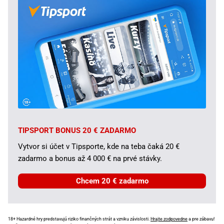
TIPSPORT BONUS 20 € ZADARMO
Vytvor si účet v Tipsporte, kde na teba čaká 20 €
zadarmo a bonus až 4 000 € na prvé stávky.
Chcem 20 € zadarmo
18+ Hazardné hry predstavujú riziko finančných strát a vzniku závislosti.
Hrajte zodpovedne
a pre zábavu!