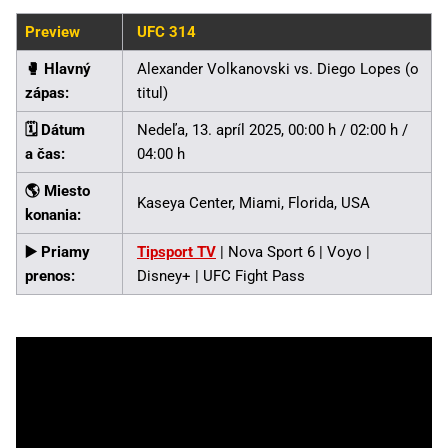
Preview
UFC 314
🥊️ Hlavný
Alexander Volkanovski vs. Diego Lopes (o
zápas:
titul)
🗓️ Dátum
Nedeľa, 13. apríl 2025, 00:00 h / 02:00 h /
a čas:
04:00 h
🌎 Miesto
Kaseya Center, Miami, Florida, USA
konania:
▶️ Priamy
Tipsport TV
| Nova Sport 6 | Voyo |
prenos:
Disney+ | UFC Fight Pass