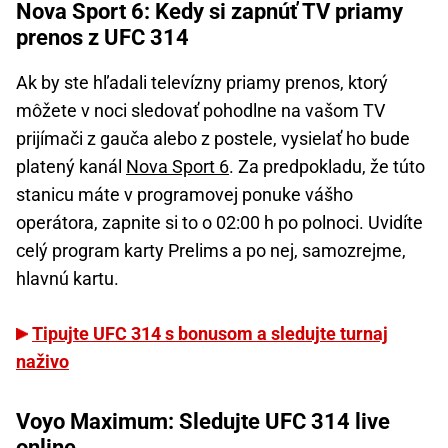
Nova Sport 6: Kedy si zapnúť TV priamy
prenos z UFC 314
Ak by ste hľadali televízny priamy prenos, ktorý
môžete v noci sledovať pohodlne na vašom TV
prijímači z gauča alebo z postele, vysielať ho bude
platený kanál
Nova Sport 6
. Za predpokladu, že túto
stanicu máte v programovej ponuke vášho
operátora, zapnite si to o 02:00 h po polnoci. Uvidíte
celý program karty Prelims a po nej, samozrejme,
hlavnú kartu.
Tipujte UFC 314 s bonusom a sledujte turnaj
naživo
Voyo Maximum: Sledujte UFC 314 live
online