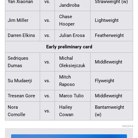
Yan Xiaonan
vs.
Strawweight (w)
Jandiroba
Chase
Jim Miller
vs.
Lightweight
Hooper
Darren Elkins
vs.
Julian Erosa
Featherweight
Early preliminary card
Sedriques
Michal
vs.
Middleweight
Dumas
Oleksiejczuk
Mitch
Su Mudaerji
vs.
Flyweight
Raposo
Tresean Gore
vs.
Marco Tulio
Middleweight
Nora
Hailey
Bantamweight
vs.
Cornolle
Cowan
(w)