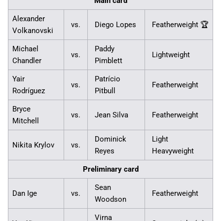
Main card
Alexander
vs.
Diego Lopes
Featherweight 🏆
Volkanovski
Michael
Paddy
vs.
Lightweight
Chandler
Pimblett
Yair
Patrício
vs.
Featherweight
Rodríguez
Pitbull
Bryce
vs.
Jean Silva
Featherweight
Mitchell
Dominick
Light
Nikita Krylov
vs.
Reyes
Heavyweight
Preliminary card
Sean
Dan Ige
vs.
Featherweight
Woodson
Virna