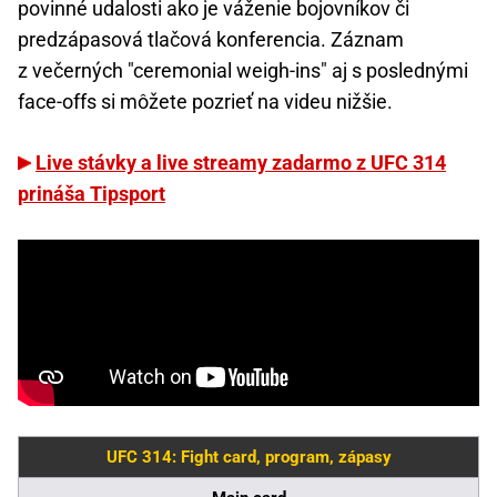
povinné udalosti ako je váženie bojovníkov či
predzápasová tlačová konferencia. Záznam
z večerných "ceremonial weigh-ins" aj s poslednými
face-offs si môžete pozrieť na videu nižšie.
Live stávky a live streamy zadarmo z UFC 314
prináša Tipsport
UFC 314: Fight card, program, zápasy