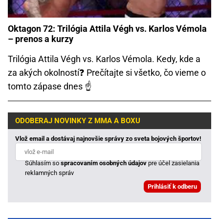
Oktagon 72: Trilógia Attila Végh vs. Karlos Vémola
– prenos a kurzy
Trilógia Attila Végh vs. Karlos Vémola. Kedy, kde a
za akých okolností❓ Prečítajte si všetko, čo vieme o
tomto zápase dnes ☝
ODOBERAJ NOVINKY Z MMA A BOXU
Vlož email a dostávaj najnovšie správy zo sveta bojových športov!
Súhlasím so
spracovaním osobných údajov
pre účel zasielania
reklamných správ