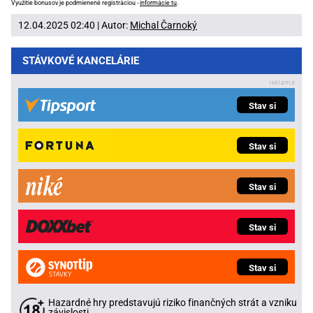
Využitie bonusov je podmienené registráciou -
informácie tu
.
12.04.2025 02:40 | Autor:
Michal Čarnoký
STÁVKOVÉ KANCELÁRIE
Stav si
Stav si
Stav si
Stav si
Stav si
Hazardné hry predstavujú riziko finančných strát a vzniku
závislosti.