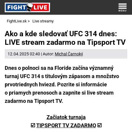
FightLive.sk
>
Live streamy
Ako a kde sledovať UFC 314 dnes:
LIVE stream zadarmo na Tipsport TV
12.04.2025 02:40 | Autor:
Michal Čarnoký
Dnes o polnoci sa na Floride začína významný
turnaj UFC 314 s titulovým zápasom a množstvo
prvotriednych hviezd. Pozrite si informácie
o priamych prenosoch a zapnite si live stream
zadarmo na Tipsport TV.
Začiatok turnaja
☑️
TIPSPORT TV ZADARMO
☑️