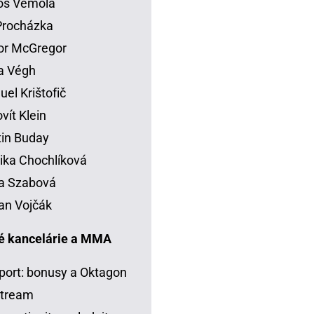
os Vémola
 Procházka
or McGregor
la Végh
el Krištofič
vít Klein
in Buday
ka Chochlíková
a Szabová
an Vojčák
é kancelárie a MMA
port: bonusy a Oktagon
stream