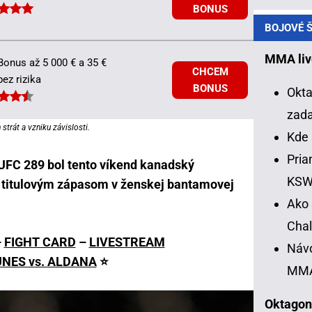
BONUS
BOJOVÉ Š
MMA liv
Bonus až 5 000 € a 35 €
CHCEM
bez rizika
BONUS
Okta
zad
strát a vzniku závislosti.
Kde 
Pria
UFC 289 bol tento víkend kanadský
KS
s titulovým zápasom v ženskej bantamovej
Ako 
Chal
–
FIGHT CARD
–
LIVESTREAM
Návo
NES vs. ALDANA
⭐
MM
Oktagon