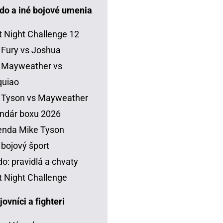
do a iné bojové umenia
t Night Challenge 12
 Fury vs Joshua
 Mayweather vs
quiao
 Tyson vs Mayweather
ndár boxu 2026
enda Mike Tyson
 bojový šport
o: pravidlá a chvaty
t Night Challenge
vníci a fighteri