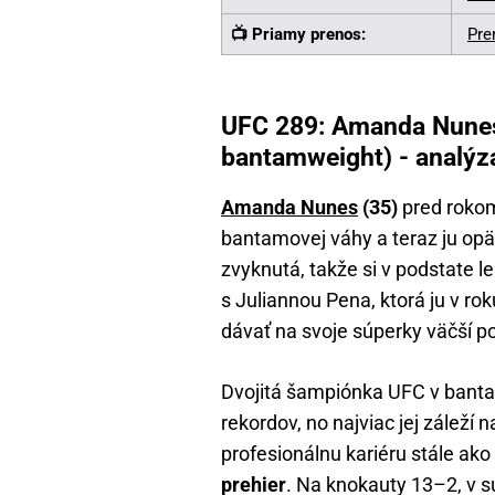
📺 Priamy prenos:
Pre
UFC 289: Amanda Nunes v
bantamweight) - analýza,
Amanda Nunes
(35)
pred rokom
bantamovej váhy a teraz ju opäť
zvyknutá, takže si v podstate le
s Juliannou Pena, ktorá ju v rok
dávať na svoje súperky väčší poz
Dvojitá šampiónka UFC v bant
rekordov, no najviac jej záleží
profesionálnu kariéru stále ako
prehier
. Na knokauty 13–2, v su