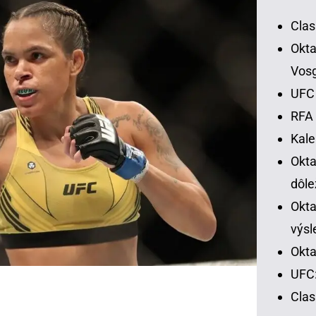
Clas
Okta
Vos
UFC 
RFA 
Kal
Okt
dôle
Okta
výsl
Okta
UFC:
Cla