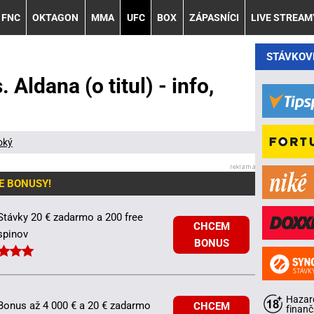
FNC
OKTAGON
MMA
UFC
BOX
ZÁPASNÍCI
LIVE STREAM
STÁVKOV
Aldana (o titul) - info,
oký
E BONUSY!
Stávky 20 € zadarmo a 200 free
CHCEM
spinov
BONUS
Hazard
Bonus až 4 000 € a 20 € zadarmo
CHCEM
finanč