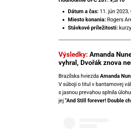
Dátum a čas:
11. jún 2023,
Miesto konania:
Rogers Ar
Stávkové príležitosti:
kurzy
Výsledky:
Amanda Nunes o
vyhral, Dvořák znova n
Brazílska hviezda
Amanda Nun
V súboji o titul v bantamovej vá
s jasnou prevahou splnila úlohu
jej
"And Still forever! Double ch