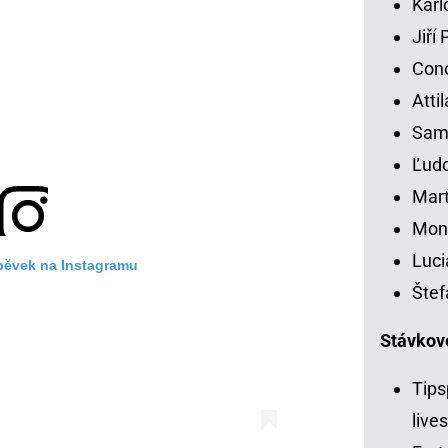
Karl
Jiří
Con
Atti
Samu
Ľudo
Mart
Moni
Luci
spěvek na Instagramu
Štef
Stávkov
Tips
live