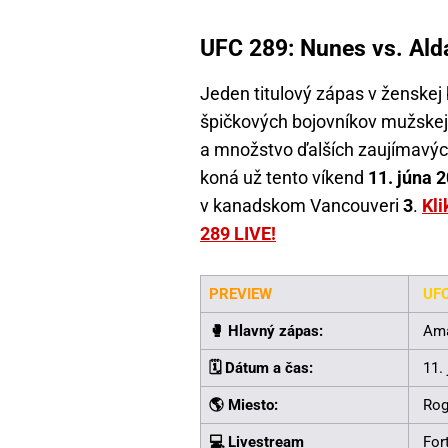
UFC 289: Nunes vs. Ald
Jeden titulový zápas v ženskej
špičkových bojovníkov mužskej ľ
a množstvo ďalších zaujímavých
koná už tento víkend
11. júna 
v kanadskom Vancouveri
3
.
Kli
289 LIVE!
PREVIEW
UF
🥊 Hlavný zápas:
Ama
🗓️ Dátum a čas:
11.
🌎 Miesto:
Rog
💻 Livestream
For