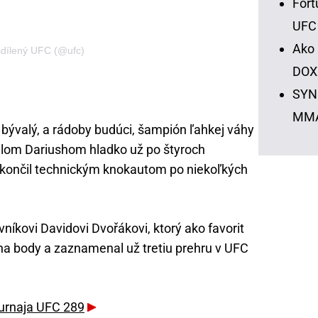
Fort
UFC
Ako 
sdílený UFC (@ufc)
DOX
SYNO
MM
bývalý, a rádoby budúci, šampión ľahkej váhy
ilom Dariushom hladko už po štyroch
ukončil technickým knokautom po niekoľkých
íkovi Davidovi Dvořákovi, ktorý ako favorit
a body a zaznamenal už tretiu prehru v UFC
turnaja UFC 289