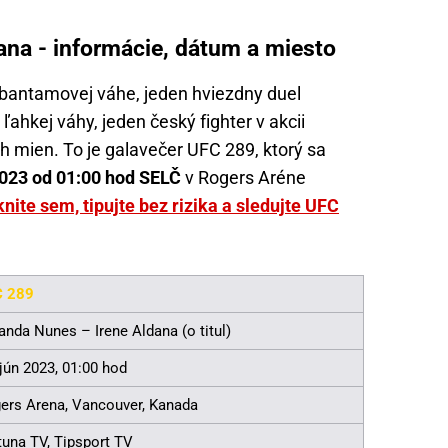
ana - informácie, dátum a miesto
 bantamovej váhe, jeden hviezdny duel
ahkej váhy, jeden český fighter v akcii
 mien. To je galavečer UFC 289, ktorý sa
2023 od 01:00 hod SELČ
v Rogers Aréne
knite sem, tipujte bez rizika a sledujte UFC
C 289
nda Nunes – Irene Aldana (o titul)
 jún 2023, 01:00 hod
ers Arena, Vancouver, Kanada
tuna TV
,
Tipsport TV