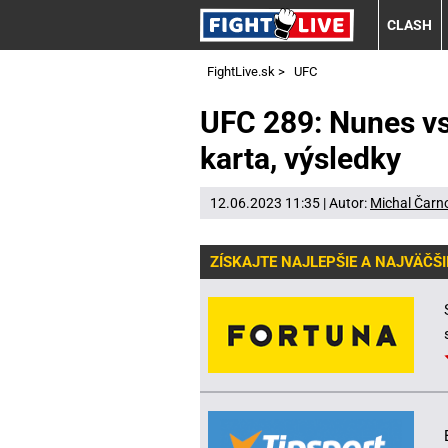
CLASH
FightLive.sk
>
UFC
UFC 289: Nunes vs. 
karta, výsledky
12.06.2023 11:35 | Autor:
Michal Čarn
ZÍSKAJTE NAJLEPŠIE A NAJVÄČŠI