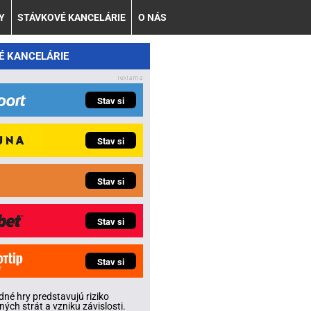
Y
STÁVKOVÉ KANCELÁRIE
O NÁS
É KANCELÁRIE
Stav si
Stav si
Stav si
Stav si
Stav si
né hry predstavujú riziko
ných strát a vzniku závislosti.