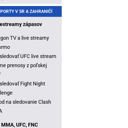
PORTY V SR A ZAHRANIČÍ
estreamy zápasov
gon TV a live streamy
armo
sledovať UFC live stream
me prenosy z poľskej
W
sledovať Fight Night
lenge
d na sledovanie Clash
A
 MMA, UFC, FNC