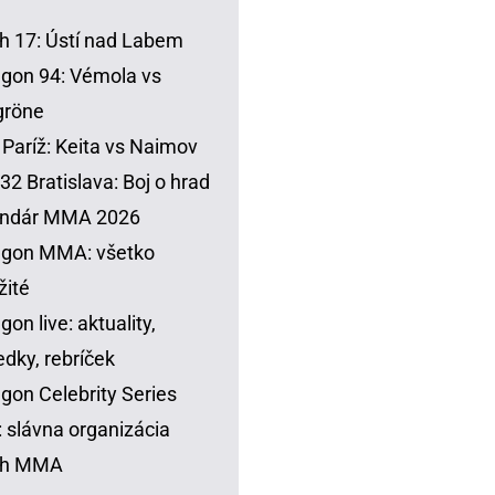
h 17: Ústí nad Labem
gon 94: Vémola vs
gröne
Paríž: Keita vs Naimov
32 Bratislava: Boj o hrad
endár MMA 2026
agon MMA: všetko
žité
gon live: aktuality,
edky, rebríček
gon Celebrity Series
 slávna organizácia
sh MMA