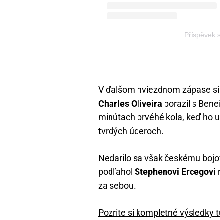
Příspěvek 
V ďalšom hviezdnom zápase si 
Charles Oliveira
porazil s Bene
minútach prvéhé kola, keď ho 
tvrdých úderoch.
Nedarilo sa však českému bojovn
podľahol
Stephenovi Ercegovi
n
za sebou.
Pozrite si kompletné výsledky 