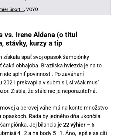
mier Sport 1
, VOYO
s. Irene Aldana (o titul
 stávky, kurzy a tip
 získala späť svoj opasok šampiónky
 čaká obhajoba. Brazílska hviezda je na to
n ide splniť povinnosti. Po zaváhaní
u 2021 prekvapila v submisii, si však musí
or. Zistila, že stále nie je neporaziteľná.
amovej a perovej váhe má na konte množstvo
 na opaskoch. Rada by jedného dňa ukončila
 šampiónka. Jej bilancia je
22 výhier – 5
bmisii 4–2 a na body 5–1. Áno, lepšie sa cíti