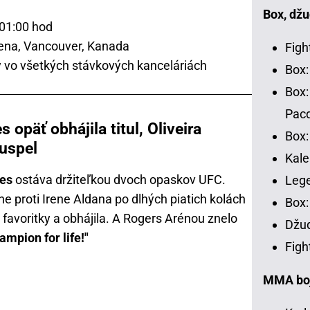
Box, džu
 01:00 hod
ena, Vancouver, Kanada
Figh
 vo všetkých stávkových kanceláriách
Box:
Box:
Pac
päť obhájila titul, Oliveira
Box:
euspel
Kale
es
ostáva držiteľkou dvoch opaskov UFC.
Leg
he proti Irene Aldana po dlhých piatich kolách
Box:
 favoritky a obhájila. A Rogers Arénou znelo
Džud
ampion for life!"
Figh
MMA bojo