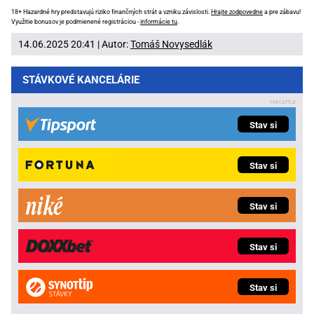
18+ Hazardné hry predstavujú riziko finančných strát a vzniku závislosti.
Hrajte zodpovedne
a pre zábavu!
Využitie bonusov je podmienené registráciou -
informácie tu
.
14.06.2025 20:41 | Autor:
Tomáš Novysedlák
STÁVKOVÉ KANCELÁRIE
Stav si
Stav si
Stav si
Stav si
Stav si