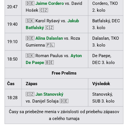
🇩🇪
Jaime Cordero
vs. David
Cordero, TKO
20:47
Hošek 🇨🇿
2. kolo
🇸🇰 Karol Ryšavý vs.
Jakub
Batfalský, DEC
19:40
Batfalský
🇨🇿
3. kolo
🇩🇪
Alina Dalaslan
vs. Roza
Dalaslan, TKO
19:10
Gumienna 🇵🇱
3. kolo
🇸🇰 Roman Paulus vs.
Ayton
De Paepe,
18:50
De Paepe
🇧🇪
DEC 3. kolo
Free Prelims
Čas
Zápas
Výsledok
🇨🇿
Jan Stanovský
Stanovský,
18:28
vs. Danijel Solaja 🇩🇪
SUB 3. kolo
Časy sa priebežne menia v závislosti od priebehu zápasov
a celého turnaja