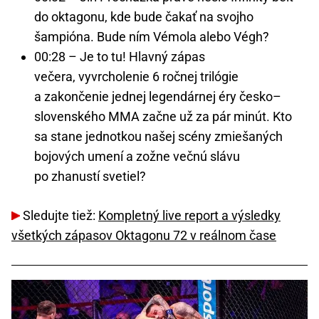
do oktagonu, kde bude čakať na svojho
šampióna. Bude ním Vémola alebo Végh?
00:28 – Je to tu! Hlavný zápas
večera, vyvrcholenie 6 ročnej trilógie
a zakončenie jednej legendárnej éry česko–
slovenského MMA začne už za pár minút. Kto
sa stane jednotkou našej scény zmiešaných
bojových umení a zožne večnú slávu
po zhanustí svetiel?
Sledujte tiež:
Kompletný live report a výsledky
všetkých zápasov Oktagonu 72 v reálnom čase