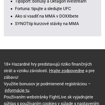
Tipsport: bonusy a Oktagon livestream
Fortuna: tipujte a sledujte UFC
Ako si vsadiť na MMA v DOXXbete
SYNOTtip kurzové stávky na MMA
18+ Hazardné hry predstavujú riziko finančných
strát a vzniku závislosti.
Hrajte zodpovedne
a pre
zábavu!
Využitie bonusov je podmienené registráciou –
informácie tu
.
Používaním webstránky FightLive.sk vyjadrujete
súhlas s používaním cookies v súlade s nastavením