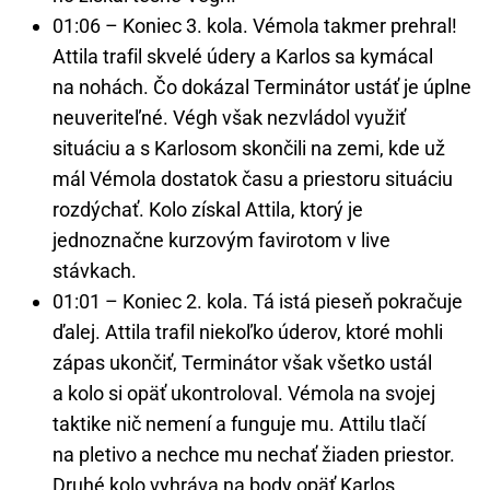
01:06 – Koniec 3. kola. Vémola takmer prehral!
Attila trafil skvelé údery a Karlos sa kymácal
na nohách. Čo dokázal Terminátor ustáť je úplne
neuveriteľné. Végh však nezvládol využiť
situáciu a s Karlosom skončili na zemi, kde už
mál Vémola dostatok času a priestoru situáciu
rozdýchať. Kolo získal Attila, ktorý je
jednoznačne kurzovým favirotom v live
stávkach.
01:01 – Koniec 2. kola. Tá istá pieseň pokračuje
ďalej. Attila trafil niekoľko úderov, ktoré mohli
zápas ukončiť, Terminátor však všetko ustál
a kolo si opäť ukontroloval. Vémola na svojej
taktike nič nemení a funguje mu. Attilu tlačí
na pletivo a nechce mu nechať žiaden priestor.
Druhé kolo vyhráva na body opäť Karlos.