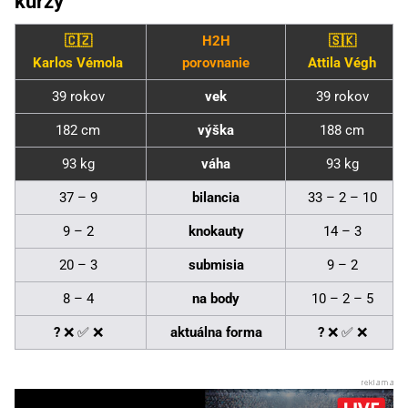
kurzy
🇨🇿
H2H
🇸🇰
Karlos Vémola
porovnanie
Attila Végh
39 rokov
vek
39 rokov
182 cm
výška
188 cm
93 kg
váha
93 kg
37 – 9
bilancia
33 – 2 – 10
9 – 2
knokauty
14 – 3
20 – 3
submisia
9 – 2
8 – 4
na body
10 – 2 – 5
?
❌ ✅ ❌
aktuálna forma
?
❌ ✅ ❌