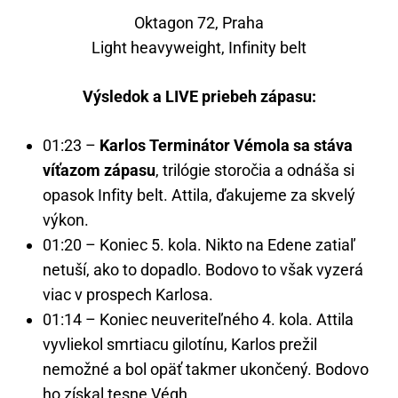
Oktagon 72, Praha
Light heavyweight, Infinity belt
Výsledok a LIVE priebeh zápasu:
01:23 –
Karlos Terminátor Vémola sa stáva
víťazom zápasu
, trilógie storočia a odnáša si
opasok Infity belt. Attila, ďakujeme za skvelý
výkon.
01:20 – Koniec 5. kola. Nikto na Edene zatiaľ
netuší, ako to dopadlo. Bodovo to však vyzerá
viac v prospech Karlosa.
01:14 – Koniec neuveriteľného 4. kola. Attila
vyvliekol smrtiacu gilotínu, Karlos prežil
nemožné a bol opäť takmer ukončený. Bodovo
ho získal tesne Végh.