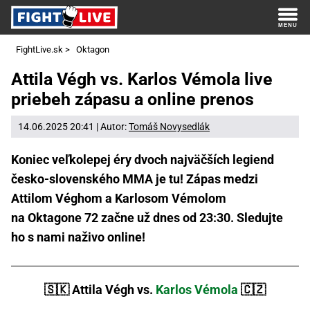
FightLive.sk
>
Oktagon
Attila Végh vs. Karlos Vémola live
priebeh zápasu a online prenos
14.06.2025 20:41 | Autor:
Tomáš Novysedlák
Koniec veľkolepej éry dvoch najväčších legiend
česko-slovenského MMA je tu! Zápas medzi
Attilom Véghom a Karlosom Vémolom
na Oktagone 72 začne už dnes od 23:30. Sledujte
ho s nami naživo online!
🇸🇰 Attila Végh vs.
Karlos Vémola
🇨🇿