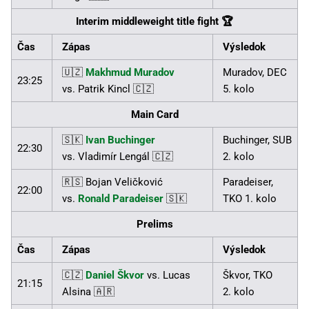
Interim middleweight title fight 🏆
Čas
Zápas
Výsledok
🇺🇿
Makhmud Muradov
Muradov, DEC
23:25
vs. Patrik Kincl 🇨🇿
5. kolo
Main Card
🇸🇰
Ivan Buchinger
Buchinger, SUB
22:30
vs. Vladimír Lengál 🇨🇿
2. kolo
🇷🇸 Bojan Veličković
Paradeiser,
22:00
vs.
Ronald Paradeiser
🇸🇰
TKO 1. kolo
Prelims
Čas
Zápas
Výsledok
🇨🇿
Daniel Škvor
vs. Lucas
Škvor, TKO
21:15
Alsina 🇦🇷
2. kolo