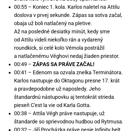
00:55 – Koniec 1. kola. Karlos naletel na Attilu
doslova v prvej sekunde. Zápas sa sotva začal,
obaja už boli natlačený na pletive.
Až na posledné desiatky minút, kedy sme
od Attilu videli niekoľko rán a vydarený
roundkick, si celé kolo Vémola postrážil
a natlačenému Véghovi nedaj žiaden priestor.
00:49 –
ZÁPAS SA PRÁVE ZAČAL!
00:41 – Edenom sa ozvala znelka Terminátora.
Karlos nastupuje do Oktagonu presne 17. krát
a pravdepodobne už naposledy. Jeho
štandardnú nástupovku aj tentokrát strieda
pieseň C'est la vie od Karla Gotta.
00:38 – Attila Végh práve nastupuje, už
štandarde so sprievodnou hudbou od Rytmusa.
00:32 – Jiří Procházka práve nesie Infinity belt