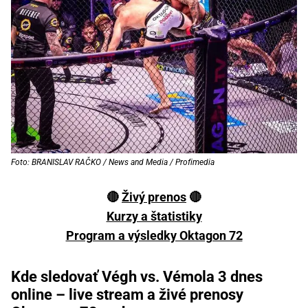
Foto: BRANISLAV RAČKO / News and Media / Profimedia
🔴
Živý prenos
🔴
Kurzy a štatistiky
Program a výsledky Oktagon 72
Kde sledovať Végh vs. Vémola 3 dnes
online – live stream a živé prenosy