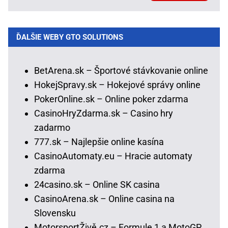
ĎALŠIE WEBY GTO SOLUTIONS
BetArena.sk – Športové stávkovanie online
HokejSpravy.sk – Hokejové správy online
PokerOnline.sk – Online poker zdarma
CasinoHryZdarma.sk – Casino hry
zadarmo
777.sk – Najlepšie online kasína
CasinoAutomaty.eu – Hracie automaty
zdarma
24casino.sk – Online SK casina
CasinoArena.sk – Online casina na
Slovensku
MotorsportŽivě.cz – Formule 1 a MotoGP