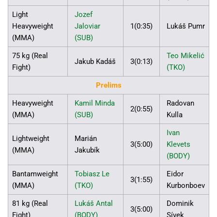
Light
Jozef
Heavyweight
Jaloviar
1(0:35)
Lukáš Pumr
(MMA)
(SUB)
75 kg (Real
Teo Mikelić
Jakub Kadáš
3(0:13)
Fight)
(TKO)
Prelims
Heavyweight
Kamil Minda
Radovan
2(0:55)
(MMA)
(SUB)
Kulla
Ivan
Lightweight
Marián
3(5:00)
Klevets
(MMA)
Jakubík
(BODY)
Bantamweight
Tobiasz Le
Eidor
3(1:55)
(MMA)
(TKO)
Kurbonboev
81 kg (Real
Lukáš Antal
Dominik
3(5:00)
Fight)
(BODY)
Sívek