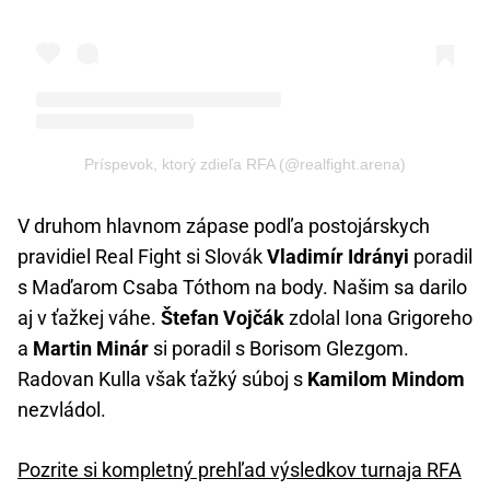
Príspevok, ktorý zdieľa RFA (@realfight.arena)
V druhom hlavnom zápase podľa postojárskych
pravidiel Real Fight si Slovák
Vladimír Idrányi
poradil
s Maďarom Csaba Tóthom na body. Našim sa darilo
aj v ťažkej váhe.
Štefan Vojčák
zdolal Iona Grigoreho
a
Martin Minár
si poradil s Borisom Glezgom.
Radovan Kulla však ťažký súboj s
Kamilom Mindom
nezvládol.
Pozrite si kompletný prehľad výsledkov turnaja RFA