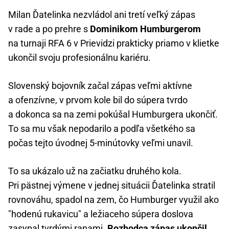
Milan Ďatelinka nezvládol ani tretí veľký zápas
v rade a po prehre s
Dominikom Humburgerom
na turnaji RFA 6 v Prievidzi prakticky priamo v klietke
ukončil svoju profesionálnu kariéru.
Slovenský bojovník začal zápas veľmi aktívne
a ofenzívne, v prvom kole bil do súpera tvrdo
a dokonca sa na zemi pokúšal Humburgera ukončiť.
To sa mu však nepodarilo a podľa všetkého sa
počas tejto úvodnej 5-minútovky veľmi unavil.
To sa ukázalo už na začiatku druhého kola.
Pri pästnej výmene v jednej situácii Ďatelinka stratil
rovnováhu, spadol na zem, čo Humburger využil ako
"hodenú rukavicu" a ležiaceho súpera doslova
zasypal tvrdými ranami.
Rozhodca zápas ukončil