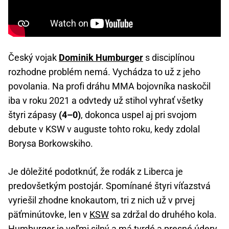
Český vojak
Dominik Humburger
s disciplínou
rozhodne problém nemá. Vychádza to už z jeho
povolania. Na profi dráhu MMA bojovníka naskočil
iba v roku 2021 a odvtedy už stihol vyhrať všetky
štyri zápasy
(4–0)
, dokonca uspel aj pri svojom
debute v KSW v auguste tohto roku, kedy zdolal
Borysa Borkowskiho.
Je dôležité podotknúť, že rodák z Liberca je
predovšetkým postojár. Spomínané štyri víťazstvá
vyriešil zhodne knokautom, tri z nich už v prvej
päťminútovke, len v
KSW
sa zdržal do druhého kola.
Humburger je veľmi silný a má tvrdé a presné údery