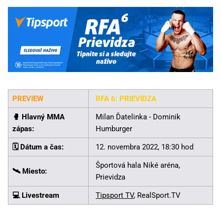
PREVIEW
RFA 6: PRIEVIDZA
🥊️ Hlavný MMA
Milan Ďatelinka - Dominik
zápas:
Humburger
🗓️ Dátum a čas:
12. novembra 2022, 18:30 hod
Športová hala Niké aréna,
🛰️ Miesto:
Prievidza
💻 Livestream
Tipsport TV
, RealSport.TV