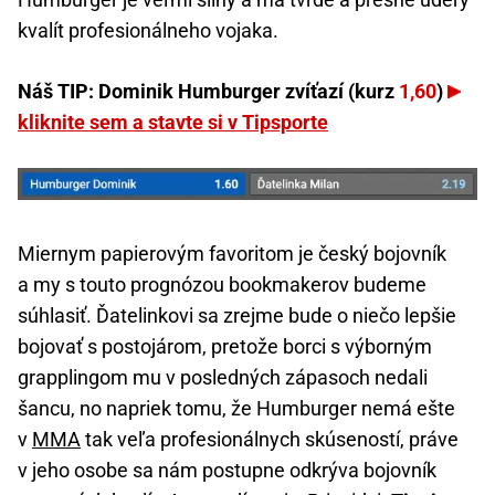
kvalít profesionálneho vojaka.
Náš TIP: Dominik Humburger zvíťazí (kurz
1,60
)
kliknite sem a stavte si v Tipsporte
Miernym papierovým favoritom je český bojovník
a my s touto prognózou bookmakerov budeme
súhlasiť. Ďatelinkovi sa zrejme bude o niečo lepšie
bojovať s postojárom, pretože borci s výborným
grapplingom mu v posledných zápasoch nedali
šancu, no napriek tomu, že Humburger nemá ešte
v
MMA
tak veľa profesionálnych skúseností, práve
v jeho osobe sa nám postupne odkrýva bojovník