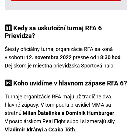
1️⃣ Kedy sa uskutoční turnaj RFA 6
Prievidza?
Šiesty oficiálny turnaj organizácie RFA sa koná
v sobotu
12. novembra 2022
presne od
18:30 hod
.
Dejiskom je miestna prievidzska Športová hala.
2️⃣ Koho uvidíme v hlavnom zápase RFA 6?
Turnaje organizácie RFA majú už tradične dva
hlavné zápasy. V tom podľa pravidiel MMA sa
stretnú
Milan Ďatelinka a Dominik Humburger
.
V postojárskom Real Fight súboji si zmerajú sily
Vladimír Idrányi a Csaba Tóth
.