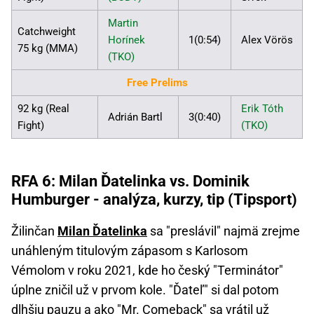
Martin
Catchweight
Horínek
1(0:54)
Alex Vörös
75 kg (MMA)
(TKO)
Free Prelims
92 kg (Real
Erik Tóth
Adrián Bartl
3(0:40)
Fight)
(TKO)
RFA 6: Milan Ďatelinka vs. Dominik
Humburger - analýza, kurzy, tip (Tipsport)
Žilinčan
Milan Ďatelinka
sa "preslávil" najmä zrejme
unáhleným titulovým zápasom s Karlosom
Vémolom v roku 2021, kde ho český "Terminátor"
úplne zničil už v prvom kole. "Ďateľ" si dal potom
dlhšiu pauzu a ako "Mr. Comeback" sa vrátil už