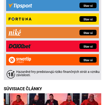
Stav si
Stav si
Stav si
Stav si
Stav si
Hazardné hry predstavujú riziko finančných strát a vzniku
závislosti.
SÚVISIACE ČLÁNKY