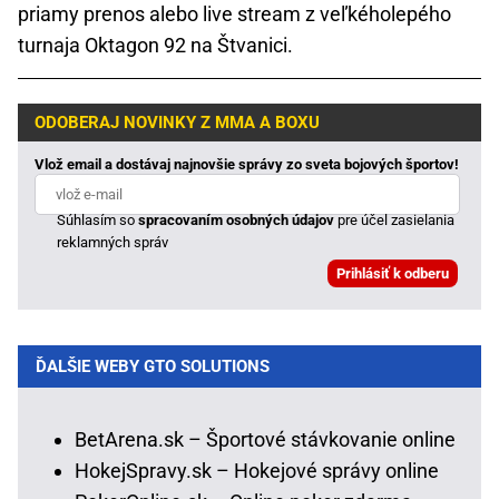
priamy prenos alebo live stream z veľkéholepého
turnaja Oktagon 92 na Štvanici.
ODOBERAJ NOVINKY Z MMA A BOXU
Vlož email a dostávaj najnovšie správy zo sveta bojových športov!
Súhlasím so
spracovaním osobných údajov
pre účel zasielania
reklamných správ
ĎALŠIE WEBY GTO SOLUTIONS
BetArena.sk – Športové stávkovanie online
HokejSpravy.sk – Hokejové správy online