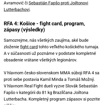
Avramović či
Sebastián Fapšo proti Joiltonovi
Lutterbachovi
.
RFA 4: Košice - fight card, program,
zápasy (výsledky)
Samozrejme, nás všetkých zaujíma, aké bude
zloženie
fight card
tohto veľkého košického turnaja.
A v súčasnosti už poznáme v podstate kompletné
obsadenie vrátane všetkých legionárov.
V hlavnom česko-slovenskom MMA súboji RFA 4 sa
proti sebe postavia Kamil Minda a Tomáš Možný.
V hlavnom Real Fight dueli vyzve Slovák Sebastián
Fapšo v kategórii do 81 kg Brazílčana Joiltona
Lutterbacha. Kompletný program zápasov si pozrite