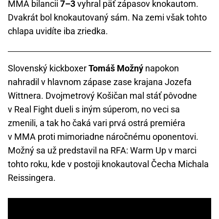
MMA bilancii
7–3
vyhral päť zápasov knokautom.
Dvakrát bol knokautovaný sám. Na zemi však tohto
chlapa uvidíte iba zriedka.
Slovenský kickboxer
Tomáš Možný
napokon
nahradil v hlavnom zápase zase krajana Jozefa
Wittnera. Dvojmetrový Košičan mal stáť pôvodne
v Real Fight dueli s iným súperom, no veci sa
zmenili, a tak ho čaká vari prvá ostrá premiéra
v MMA proti mimoriadne náročnému oponentovi.
Možný sa už predstavil na RFA: Warm Up v marci
tohto roku, kde v postoji knokautoval Čecha Michala
Reissingera.