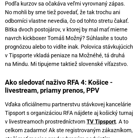
Podľa kurzov sa očakáva veľmi vyrovnaný zápas.
No mohli by sme tiež povedať, že tak trochu ani
odborníci vlastne nevedia, čo od tohto stretu čakať.
Bitka dvoch postojárov, v ktorej by mal mať mierne
navrch kickboxer Tomáš Možný? Súhlasíte s touto
prognózou alebo to vidíte inak. Polovica stávkujúcich
v Tipsporte vkladá peniaze na Možnéhé, tá druhá
na Mindu. Mi tipujeme taktiež slovenské víťazstvo.
Ako sledovať naživo RFA 4: Košice -
livestream, priamy prenos, PPV
Vďaka oficiálnemu partnerstvu stávkovej kancelárie
Tipsport s organizáciou RFA nájdete aj košický turnaj
v livestreamoch prostredníctvom
TV Tipsport
. A to
celkom zadarmo! Ak ste registrovaným zákazníkom,