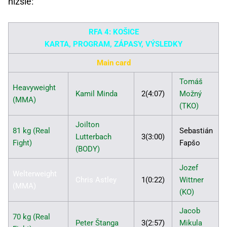
nižšie:
RFA 4: KOŠICE
KARTA, PROGRAM, ZÁPASY, VÝSLEDKY
Main card
Tomáš
Heavyweight
Kamil Minda
2(4:07)
Možný
(MMA)
(TKO)
Joilton
81 kg (Real
Sebastián
Lutterbach
3(3:00)
Fight)
Fapšo
(BODY)
Jozef
Welterweight
Chris Astley
1(0:22)
Wittner
(MMA)
(KO)
Jacob
70 kg (Real
Peter Štanga
3(2:57)
Mikula