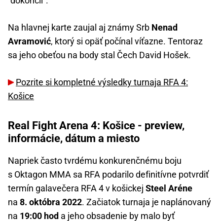
"dokončil".
Na hlavnej karte zaujal aj známy Srb
Nenad
Avramović
, ktorý si opäť počínal víťazne. Tentoraz
sa jeho obeťou na body stal Čech David Hošek.
Pozrite si kompletné výsledky turnaja RFA 4:
Košice
Real Fight Arena 4: Košice - preview,
informácie, dátum a miesto
Napriek často tvrdému konkurenčnému boju
s Oktagon MMA sa RFA podarilo definitívne potvrdiť
termín galavečera RFA 4 v košickej
Steel Aréne
na
8. októbra 2022
. Začiatok turnaja je naplánovaný
na
19:00 hod
a jeho obsadenie by malo byť