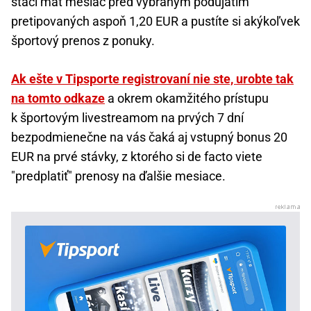
stačí mať mesiac pred vybraným podujatím
pretipovaných aspoň 1,20 EUR a pustíte si akýkoľvek
športový prenos z ponuky.
Ak ešte v Tipsporte registrovaní nie ste, urobte tak
na tomto odkaze
a okrem okamžitého prístupu
k športovým livestreamom na prvých 7 dní
bezpodmienečne na vás čaká aj vstupný bonus 20
EUR na prvé stávky, z ktorého si de facto viete
"predplatiť" prenosy na ďalšie mesiace.