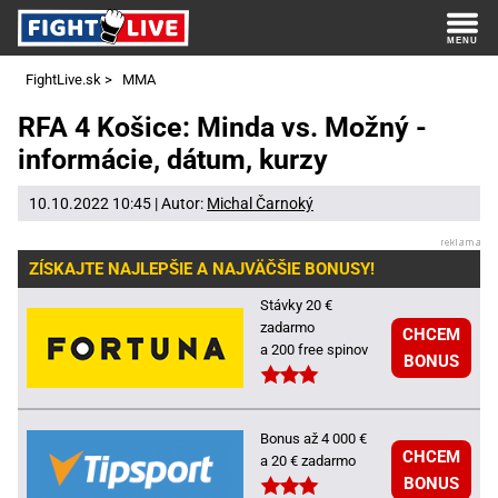
FightLive.sk
>
MMA
RFA 4 Košice: Minda vs. Možný -
informácie, dátum, kurzy
10.10.2022 10:45 | Autor:
Michal Čarnoký
ZÍSKAJTE NAJLEPŠIE A NAJVÄČŠIE BONUSY!
Stávky 20 €
zadarmo
CHCEM
a 200 free spinov
BONUS
Bonus až 4 000 €
CHCEM
a 20 € zadarmo
BONUS