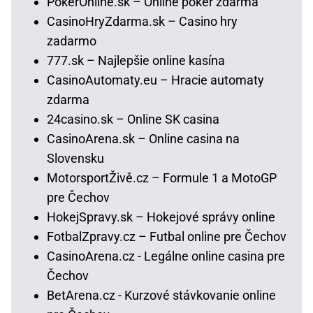
PokerOnline.sk – Online poker zdarma
CasinoHryZdarma.sk – Casino hry
zadarmo
777.sk – Najlepšie online kasína
CasinoAutomaty.eu – Hracie automaty
zdarma
24casino.sk – Online SK casina
CasinoArena.sk – Online casina na
Slovensku
MotorsportŽivě.cz – Formule 1 a MotoGP
pre Čechov
HokejSpravy.sk – Hokejové správy online
FotbalZpravy.cz – Futbal online pre Čechov
CasinoArena.cz - Legálne online casina pre
Čechov
BetArena.cz - Kurzové stávkovanie online