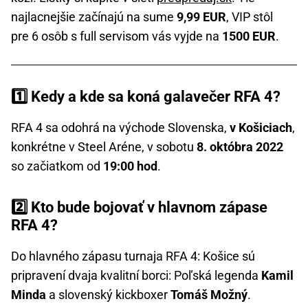
najlacnejšie začínajú na sume
9,99 EUR
, VIP stôl
pre 6 osôb s full servisom vás vyjde na
1500 EUR
.
1️⃣ Kedy a kde sa koná galavečer RFA 4?
RFA 4 sa odohrá na východe Slovenska,
v Košiciach
,
konkrétne v Steel Aréne, v sobotu
8. októbra 2022
so začiatkom od
19:00 hod
.
2️⃣ Kto bude bojovať v hlavnom zápase
RFA 4?
Do hlavného zápasu turnaja RFA 4: Košice sú
pripravení dvaja kvalitní borci: Poľská legenda
Kamil
Minda
a slovenský kickboxer
Tomáš Možný
.