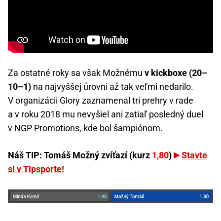
Za ostatné roky sa však Možnému
v kickboxe (20–
10–1)
na najvyššej úrovni až tak veľmi nedarilo.
V organizácii Glory zaznamenal tri prehry v rade
a v roku 2018 mu nevyšiel ani zatiaľ posledný duel
v NGP Promotions, kde bol šampiónom.
Náš TIP: Tomáš Možný zvíťazí (kurz
1,80
)
Stavte
si v Tipsporte!