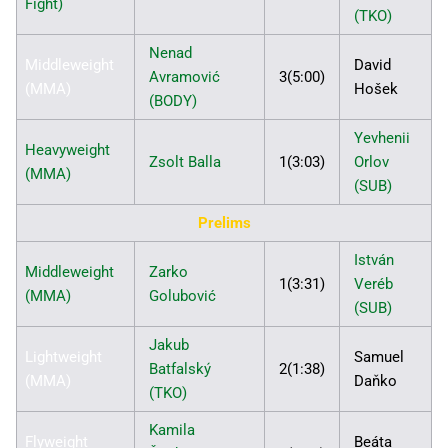
Fight)
(TKO)
Nenad
Middleweight
David
Avramović
3(5:00)
(MMA)
Hošek
(BODY)
Yevhenii
Heavyweight
Zsolt Balla
1(3:03)
Orlov
(MMA)
(SUB)
Prelims
István
Middleweight
Zarko
1(3:31)
Veréb
(MMA)
Golubović
(SUB)
Jakub
Lightweight
Samuel
Batfalský
2(1:38)
(MMA)
Daňko
(TKO)
Kamila
Flyweight
Beáta