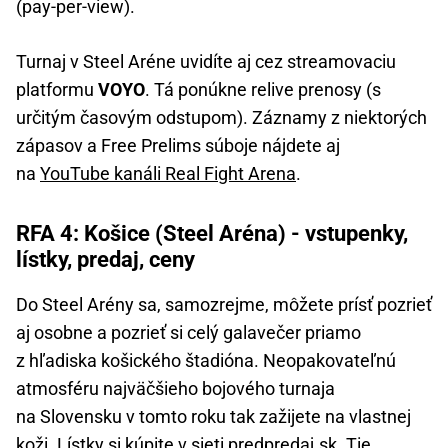
(pay-per-view).
Turnaj v Steel Aréne uvidíte aj cez streamovaciu
platformu
VOYO
. Tá ponúkne relive prenosy (s
určitým časovým odstupom). Záznamy z niektorých
zápasov a Free Prelims súboje nájdete aj
na
YouTube kanáli Real Fight Arena
.
RFA 4: Košice (Steel Aréna) - vstupenky,
lístky, predaj, ceny
Do Steel Arény sa, samozrejme, môžete prísť pozrieť
aj osobne a pozrieť si celý galavečer priamo
z hľadiska košického štadióna. Neopakovateľnú
atmosféru najväčšieho bojového turnaja
na Slovensku v tomto roku tak zažijete na vlastnej
koži. Lístky si kúpite v sieti
predpredaj.sk
. Tie