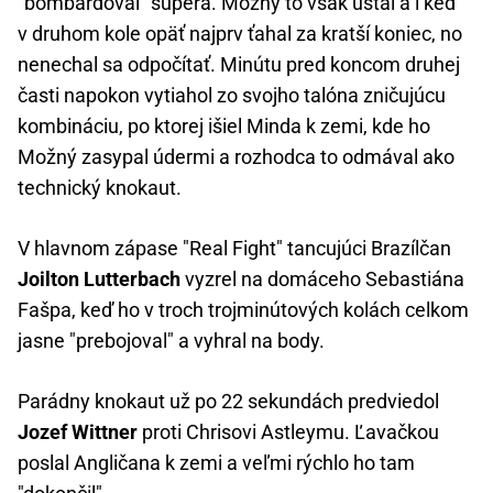
"bombardoval" súpera. Možný to však ustál a i keď
v druhom kole opäť najprv ťahal za kratší koniec, no
nenechal sa odpočítať. Minútu pred koncom druhej
časti napokon vytiahol zo svojho talóna zničujúcu
kombináciu, po ktorej išiel Minda k zemi, kde ho
Možný zasypal údermi a rozhodca to odmával ako
technický knokaut.
V hlavnom zápase "Real Fight" tancujúci Brazílčan
Joilton Lutterbach
vyzrel na domáceho Sebastiána
Fašpa, keď ho v troch trojminútových kolách celkom
jasne "prebojoval" a vyhral na body.
Parádny knokaut už po 22 sekundách predviedol
Jozef Wittner
proti Chrisovi Astleymu. Ľavačkou
poslal Angličana k zemi a veľmi rýchlo ho tam