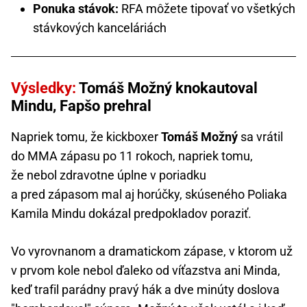
Ponuka stávok:
RFA môžete tipovať vo všetkých
stávkových kanceláriách
Výsledky:
Tomáš Možný knokautoval
Mindu, Fapšo prehral
Napriek tomu, že kickboxer
Tomáš Možný
sa vrátil
do MMA zápasu po 11 rokoch, napriek tomu,
že nebol zdravotne úplne v poriadku
a pred zápasom mal aj horúčky, skúseného Poliaka
Kamila Mindu dokázal predpokladov poraziť.
Vo vyrovnanom a dramatickom zápase, v ktorom už
v prvom kole nebol ďaleko od víťazstva ani Minda,
keď trafil parádny pravý hák a dve minúty doslova