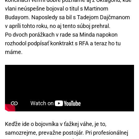
vlani neúspešne bojoval o titul s Martinom
Budayom. Naposledy sa bil s Tadejom Dajčmanom
v apríli tohto roku, no aj tento súboj prehral.
Po dvoch porážkach v rade sa Minda napokon
rozhodol podpísať konktrakt s RFA a teraz ho tu
máme.
Keďže ide o bojovníka v ťažkej váhe, je to,
samozrejme, prevažne postojár. Pri profesionálnej