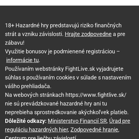
18+ Hazardné hry predstavujú riziko finančných
strát a vzniku závislosti.
Hrajte zodpovedne
a pre
zábavu!
Využitie bonusov je podmienené registráciou –
informácie tu
.
Používaním webstránky FightLive.sk vyjadrujete
súhlas s používaním cookies v súlade s nastavením
vášho prehliadača.
Na webových stránkach https://www.fightlive.sk/
nie sú prevádzkované hazardné hry ani tu
neprebieha sprostredkovanie akýchkoľvek platieb.
Dôležité odkazy:
Ministerstvo Financií SR
,
Úrad pre
reguláciu hazardných hier
,
Zodpovedné hranie
,
Centrum pre liečbu závislostí