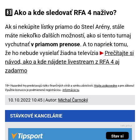
3️⃣ Ako a kde sledovať RFA 4 naživo?
Ak si nekúpite lístky priamo do Steel Arény, stále
máte niekoľko ďalších možností, ako si tento turnaj
vychutnať
v priamom prenose
. A to napriek tomu,
že ho nebude vysielať žiadna televízia
Prečítajte si
návod, ako a kde nájdete livestream z RFA 4 aj
zadarmo
18+ Hazardné hry predstavujú riziko finančných strát a vzniku závislosti.
Hrajte zodpovedne
a pre zábavu!
Využitie bonusov je podmienené registráciou -
informácie tu
.
10.10.2022 10:45 | Autor:
Michal Čarnoký
STÁVKOVÉ KANCELÁRIE
Stav si