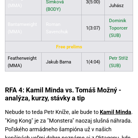
Šimková
3(5:00)
(MMA)
Juhász
(BODY)
Dominik
Bantamweight
Roman
1(3:07)
Toporcer
(MMA)
Savenchuk
(SUB)
Free prelims
Featherweight
Petr Stříž
Jakub Barna
1(4:04)
(MMA)
(SUB)
RFA 4: Kamil Minda vs. Tomáš Možný -
analýza, kurzy, stávky a tip
Nebude to teda Petr Kníže, ale bude to
Kamil Minda
.
"King Kong" je za "Monstera" naozaj slušná náhrada.
Poľského armádneho šampióna už v našich
končinách veľmi dobre poznáme aj z Oktagonu, kde