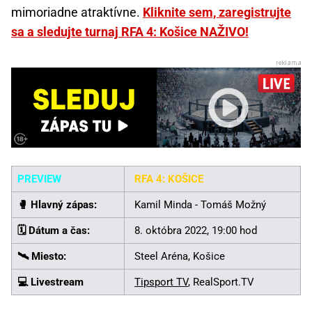
mimoriadne atraktívne.
Kliknite sem, zaregistrujte
sa a sledujte turnaj RFA 4: Košice NAŽIVO!
PREVIEW
RFA 4: KOŠICE
🥊️ Hlavný zápas:
Kamil Minda - Tomáš Možný
🗓️ Dátum a čas:
8. októbra 2022, 19:00 hod
🛰️ Miesto:
Steel Aréna, Košice
💻 Livestream
Tipsport TV
, RealSport.TV