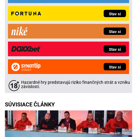
Stav si
Stav si
Stav si
Stav si
Hazardné hry predstavujú riziko finančných strát a vzniku
závislosti.
SÚVISIACE ČLÁNKY