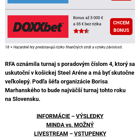
Bonus až 5 000 €
CHCEM
a 35 € bez rizika
BONUS
18 + Hazardné hry predstavujú riziko finančných strát a vzniku závislosti.
RFA oznámila turnaj s poradovým číslom 4, ktorý sa
uskutoční v košickej Steel Aréne a má byť skutočne
veľkolepý. Podľa šéfa organizácie Borisa
Marhanského to bude najväčší turnaj tohto roku
na Slovensku.
INFORMÁCIE
–
VÝSLEDKY
MINDA vs. MOŽNÝ
LIVESTREAM
–
VSTUPENKY