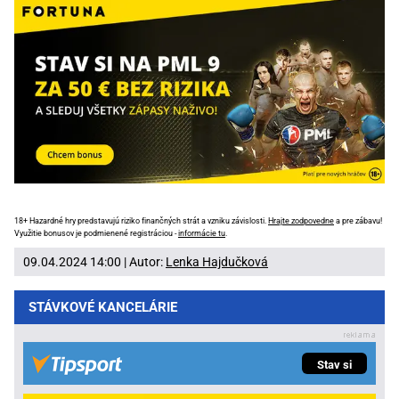
18+ Hazardné hry predstavujú riziko finančných strát a vzniku závislosti.
Hrajte zodpovedne
a pre zábavu!
Využitie bonusov je podmienené registráciou -
informácie tu
.
09.04.2024 14:00 | Autor:
Lenka Hajdučková
STÁVKOVÉ KANCELÁRIE
Stav si