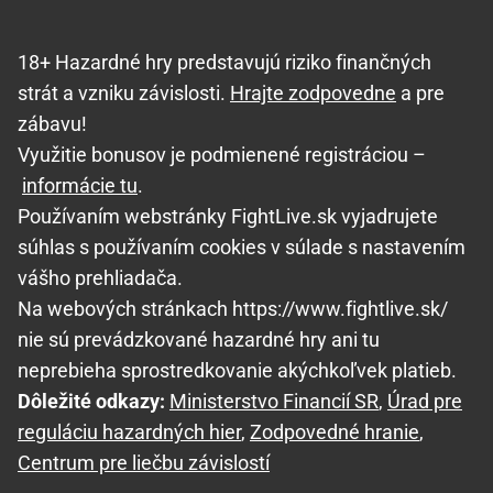
18+ Hazardné hry predstavujú riziko finančných
strát a vzniku závislosti.
Hrajte zodpovedne
a pre
zábavu!
Využitie bonusov je podmienené registráciou –
informácie tu
.
Používaním webstránky FightLive.sk vyjadrujete
súhlas s používaním cookies v súlade s nastavením
vášho prehliadača.
Na webových stránkach https://www.fightlive.sk/
nie sú prevádzkované hazardné hry ani tu
neprebieha sprostredkovanie akýchkoľvek platieb.
Dôležité odkazy:
Ministerstvo Financií SR
,
Úrad pre
reguláciu hazardných hier
,
Zodpovedné hranie
,
Centrum pre liečbu závislostí