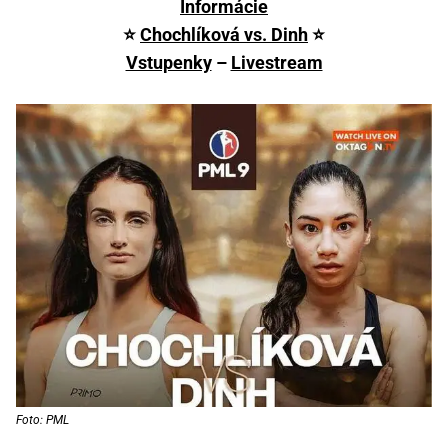
Informácie
⭐
Chochlíková vs. Dinh
⭐
Vstupenky
–
Livestream
Foto: PML