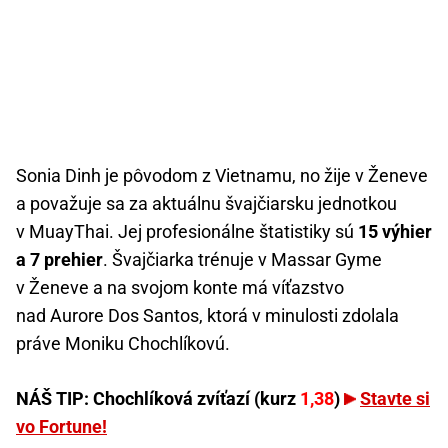
Sonia Dinh je pôvodom z Vietnamu, no žije v Ženeve
a považuje sa za aktuálnu švajčiarsku jednotkou
v MuayThai. Jej profesionálne štatistiky sú
15 výhier
a 7 prehier
. Švajčiarka trénuje v Massar Gyme
v Ženeve a na svojom konte má víťazstvo
nad Aurore Dos Santos, ktorá v minulosti zdolala
práve Moniku Chochlíkovú.
NÁŠ TIP: Chochlíková zvíťazí (kurz
1,38
)
Stavte si
vo Fortune!