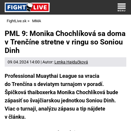
FightLive.sk
>
MMA
PML 9: Monika Chochlíková sa doma
v Trenčíne stretne v ringu so Soniou
Dinh
09.04.2024 14:00 | Autor:
Lenka Hajdučková
Professional Muaythai League sa vracia
do Trenčína s deviatym turnajom v poradí.
Špičková thaiboxerka Monika Chochlíková bude
zápasiť so švajčiarskou jednotkou Soniou Dinh.
Viac o turnaji, analýzu zápasu a tip nájdete
v článku.