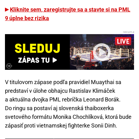
Kliknite sem, zaregistrujte sa a stavte si na PML
9 úplne bez rizika
V titulovom zápase podľa pravidiel Muaythai sa
predstaví v úlohe obhajcu Rastislav Klimáček
a aktuálna dvojka PML rebríčka Leonard Borák.
Do ringu sa postaví aj slovenská thaiboxerka
svetového formátu Monika Chochlíková, ktorá bude
zápasiť proti vietnamskej fighterke Sonii Dinh.