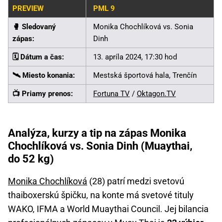
PREVIEW
PML 9
🥊️ Sledovaný
Monika Chochlíková vs. Sonia
zápas:
Dinh
🗓️ Dátum a čas:
13. apríla 2024, 17:30 hod
🛰️ Miesto konania:
Mestská športová hala, Trenčín
📺 Priamy prenos:
Fortuna TV
/
Oktagon.TV
Analýza, kurzy a tip na zápas Monika
Chochlíková vs. Sonia Dinh (Muaythai,
do 52 kg)
Monika Chochlíková
(28) patrí medzi svetovú
thaiboxerskú špičku, na konte má svetové tituly
WAKO, IFMA a World Muaythai Council. Jej bilancia