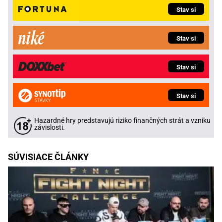
Stav si
Stav si
Stav si
Stav si
Hazardné hry predstavujú riziko finančných strát a vzniku
závislosti.
SÚVISIACE ČLÁNKY