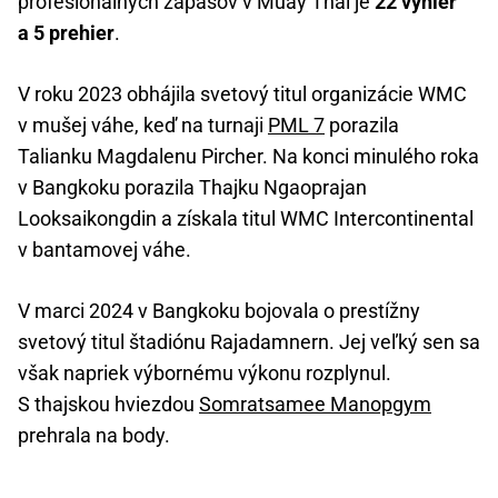
profesionálnych zápasov v Muay Thai je
22 výhier
a 5 prehier
.
V roku 2023 obhájila svetový titul organizácie WMC
v mušej váhe, keď na turnaji
PML 7
porazila
Talianku Magdalenu Pircher. Na konci minulého roka
v Bangkoku porazila Thajku Ngaoprajan
Looksaikongdin a získala titul WMC Intercontinental
v bantamovej váhe.
V marci 2024 v Bangkoku bojovala o prestížny
svetový titul štadiónu Rajadamnern. Jej veľký sen sa
však napriek výbornému výkonu rozplynul.
S thajskou hviezdou
Somratsamee Manopgym
prehrala na body.