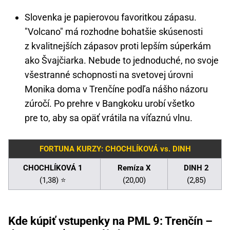
Slovenka je papierovou favoritkou zápasu.
"Volcano" má rozhodne bohatšie skúsenosti
z kvalitnejších zápasov proti lepším súperkám
ako Švajčiarka. Nebude to jednoduché, no svoje
všestranné schopnosti na svetovej úrovni
Monika doma v Trenčíne podľa nášho názoru
zúročí. Po prehre v Bangkoku urobí všetko
pre to, aby sa opäť vrátila na víťaznú vlnu.
FORTUNA KURZY: CHOCHLÍKOVÁ vs. DINH
CHOCHLÍKOVÁ 1
Remíza X
DINH 2
(1,38) ⭐
(20,00)
(2,85)
Kde kúpiť vstupenky na PML 9: Trenčín –