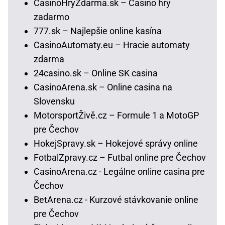
CasinoHryZdarma.sk – Casino hry
zadarmo
777.sk – Najlepšie online kasína
CasinoAutomaty.eu – Hracie automaty
zdarma
24casino.sk – Online SK casina
CasinoArena.sk – Online casina na
Slovensku
MotorsportŽivě.cz – Formule 1 a MotoGP
pre Čechov
HokejSpravy.sk – Hokejové správy online
FotbalZpravy.cz – Futbal online pre Čechov
CasinoArena.cz - Legálne online casina pre
Čechov
BetArena.cz - Kurzové stávkovanie online
pre Čechov