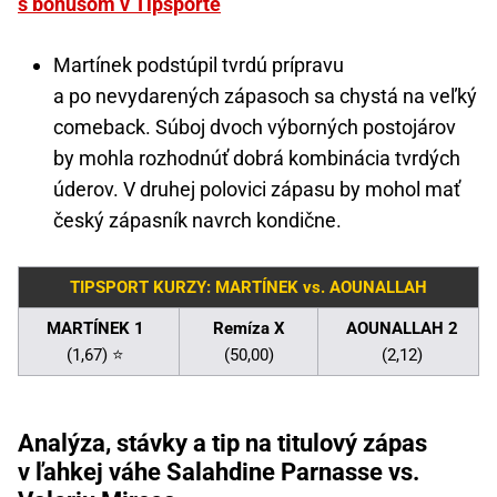
s bonusom v Tipsporte
Martínek podstúpil tvrdú prípravu
a po nevydarených zápasoch sa chystá na veľký
comeback. Súboj dvoch výborných postojárov
by mohla rozhodnúť dobrá kombinácia tvrdých
úderov. V druhej polovici zápasu by mohol mať
český zápasník navrch kondične.
TIPSPORT KURZY: MARTÍNEK vs. AOUNALLAH
MARTÍNEK 1
Remíza X
AOUNALLAH 2
(1,67) ⭐
(50,00)
(2,12)
Analýza, stávky a tip na titulový zápas
v ľahkej váhe Salahdine Parnasse vs.