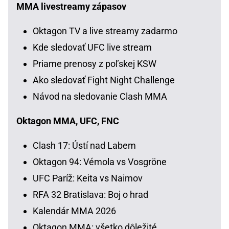
MMA livestreamy zápasov
Oktagon TV a live streamy zadarmo
Kde sledovať UFC live stream
Priame prenosy z poľskej KSW
Ako sledovať Fight Night Challenge
Návod na sledovanie Clash MMA
Oktagon MMA, UFC, FNC
Clash 17: Ústí nad Labem
Oktagon 94: Vémola vs Vosgröne
UFC Paríž: Keita vs Naimov
RFA 32 Bratislava: Boj o hrad
Kalendár MMA 2026
Oktagon MMA: všetko dôležité