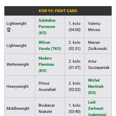
KSW 93: FIGHT CARD
Salahdine
Lightweight
1. kolo
Valeriu
Parnasse
🏆
(04:00)
Mircea
(KO)
Wilson
2. kolo
Marian
Lightweight
Varela (TKO)
(02:31)
Ziolkowski
Madars
2. kolo
Artur
Welterweight
Fleminas
(01:07)
Szczepaniak
(KO)
Michal
Prince
2. kolo
Heavyweight
Martínek
Aounallah
(02:02)
(KO)
Laid
Boubacar
1. kolo
Middleweight
Zerhouni
Niakaté
(03:40)
(submisia)