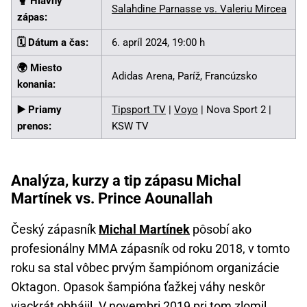
🥊️ Hlavný
Salahdine Parnasse vs. Valeriu Mircea
zápas:
🗓️ Dátum a čas:
6. apríl 2024, 19:00 h
🌍 Miesto
Adidas Arena, Paríž, Francúzsko
konania:
▶️ Priamy
Tipsport TV
|
Voyo
| Nova Sport 2 |
prenos:
KSW TV
Analýza, kurzy a tip zápasu Michal
Martínek vs. Prince Aounallah
Český zápasník
Michal Martínek
pôsobí ako
profesionálny MMA zápasník od roku 2018, v tomto
roku sa stal vôbec prvým šampiónom organizácie
Oktagon. Opasok šampióna ťažkej váhy neskôr
viackrát obhájil. V novembri 2019 pri tom zlomil