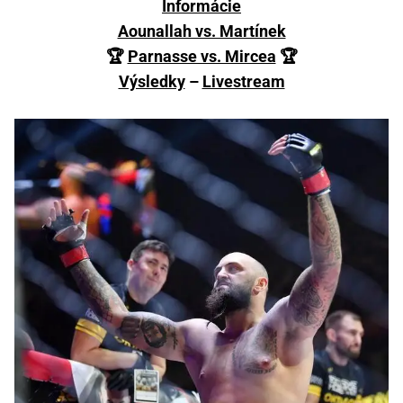
Informácie
Aounallah vs. Martínek
🏆
Parnasse vs. Mircea
🏆
Výsledky
–
Livestream