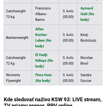
Francisco
Aymard
Catchweight
3. kolo
Albano
Guih (Na
73 kg
(05:00)
Barrio
body)
Alfan
Rocher-
3. kolo
Kenji
Bantamweight
Labes (Na
(05:00)
Bortoluzzi
body)
El Hadji
Catchweight
3. kolo
Nicolae
Ndiaye (Na
72 kg
(05:00)
Bivol
body)
Women's
Flore Hani
3. kolo
Sandra
Flyweight
(Na body)
(05:00)
Succar
Kde sledovať naživo KSW 93: LIVE stream,
TV priamy prenos, PPV online