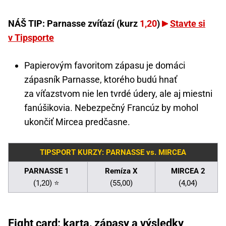
NÁŠ TIP: Parnasse zvíťazí (kurz
1,20
)
Stavte si
v Tipsporte
Papierovým favoritom zápasu je domáci
zápasník Parnasse, ktorého budú hnať
za víťazstvom nie len tvrdé údery, ale aj miestni
fanúšikovia. Nebezpečný Francúz by mohol
ukončiť Mircea predčasne.
TIPSPORT KURZY: PARNASSE vs. MIRCEA
PARNASSE 1
Remíza X
MIRCEA 2
(1,20) ⭐
(55,00)
(4,04)
Fight card: karta, zápasy a výsledky