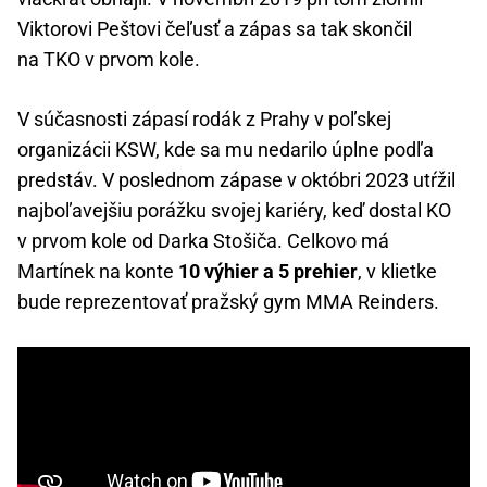
Viktorovi Peštovi čeľusť a zápas sa tak skončil
na TKO v prvom kole.
V súčasnosti zápasí rodák z Prahy v poľskej
organizácii KSW, kde sa mu nedarilo úplne podľa
predstáv. V poslednom zápase v októbri 2023 utŕžil
najboľavejšiu porážku svojej kariéry, keď dostal KO
v prvom kole od Darka Stošiča. Celkovo má
Martínek na konte
10 výhier a 5 prehier
, v klietke
bude reprezentovať pražský gym MMA Reinders.