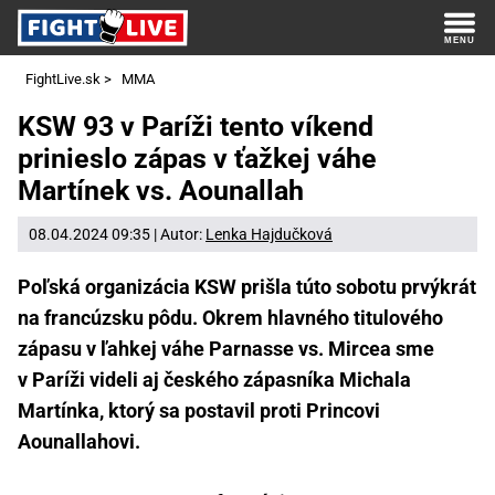
FightLive.sk
>
MMA
KSW 93 v Paríži tento víkend
prinieslo zápas v ťažkej váhe
Martínek vs. Aounallah
08.04.2024 09:35 | Autor:
Lenka Hajdučková
Poľská organizácia KSW prišla túto sobotu prvýkrát
na francúzsku pôdu. Okrem hlavného titulového
zápasu v ľahkej váhe Parnasse vs. Mircea sme
v Paríži videli aj českého zápasníka Michala
Martínka, ktorý sa postavil proti Princovi
Aounallahovi.