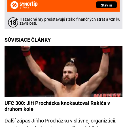
Stav si
Hazardné hry predstavujú riziko finančných strát a vzniku
závislosti.
SÚVISIACE ČLÁNKY
UFC 300: Jiří Procházka knokautoval Rakića v
druhom kole
Ďalší zápas Jiřího Procházku v slávnej organizácii.