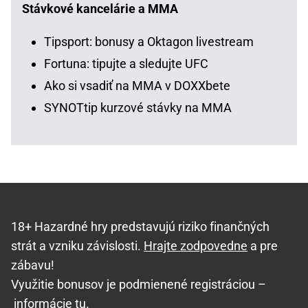
Stávkové kancelárie a MMA
Tipsport: bonusy a Oktagon livestream
Fortuna: tipujte a sledujte UFC
Ako si vsadiť na MMA v DOXXbete
SYNOTtip kurzové stávky na MMA
18+ Hazardné hry predstavujú riziko finančných
strát a vzniku závislosti.
Hrajte zodpovedne
a pre
zábavu!
Využitie bonusov je podmienené registráciou –
informácie tu
.