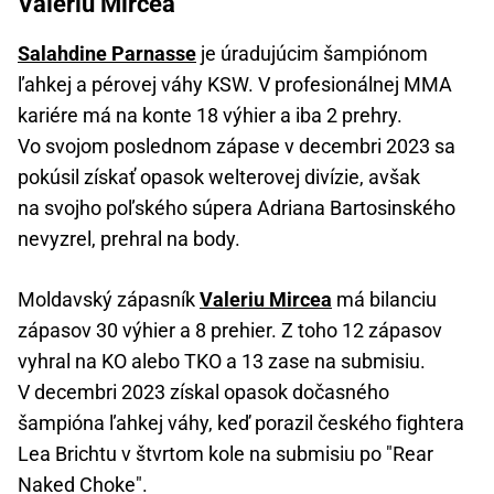
Valeriu Mircea
Salahdine Parnasse
je úradujúcim šampiónom
ľahkej a pérovej váhy KSW. V profesionálnej MMA
kariére má na konte 18 výhier a iba 2 prehry.
Vo svojom poslednom zápase v decembri 2023 sa
pokúsil získať opasok welterovej divízie, avšak
na svojho poľského súpera Adriana Bartosinského
nevyzrel, prehral na body.
Moldavský zápasník
Valeriu Mircea
má bilanciu
zápasov 30 výhier a 8 prehier. Z toho 12 zápasov
vyhral na KO alebo TKO a 13 zase na submisiu.
V decembri 2023 získal opasok dočasného
šampióna ľahkej váhy, keď porazil českého fightera
Lea Brichtu v štvrtom kole na submisiu po "Rear
Naked Choke".