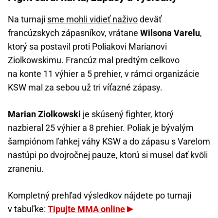
Na turnaji
sme mohli vidieť naživo
deväť
francúzskych zápasníkov, vrátane
Wilsona Varelu
,
ktorý sa postavil proti Poliakovi Marianovi
Ziolkowskimu. Francúz mal predtým celkovo
na konte 11 výhier a 5 prehier, v rámci organizácie
KSW mal za sebou už tri víťazné zápasy.
Marian Ziolkowski
je skúsený fighter, ktorý
nazbieral 25 výhier a 8 prehier. Poliak je bývalým
šampiónom ľahkej váhy KSW a do zápasu s Varelom
nastúpi po dvojročnej pauze, ktorú si musel dať kvôli
zraneniu.
Kompletný prehľad výsledkov nájdete po turnaji
v tabuľke:
Tipujte MMA online