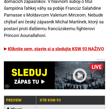
domácich zápasníkov. V hlavnom súboji o titul
šampióna ľahkej váhy sa pobije Francúz Salahdine
Parnasse s Moldavcom Valerium Mirceom. Nebude
chýbať ani český zápasník Michal Martínek, ktorý sa
postaví proti ďalšiemu francúzskemu fighterovi
Princovi Aounallahovi.
Kliknite sem, stavte si a sledujte KSW 93 NAŽIVO
PREVIEW
XTB KSW 93