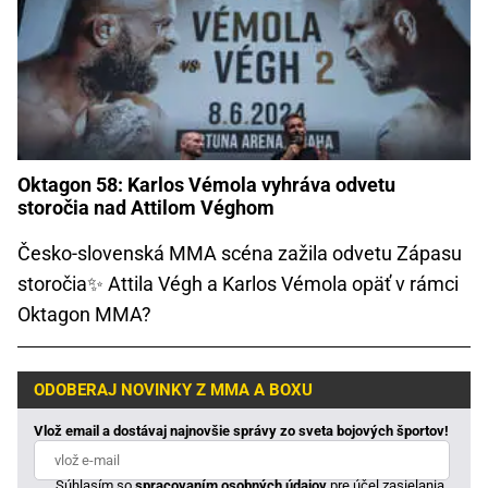
Oktagon 58: Karlos Vémola vyhráva odvetu
storočia nad Attilom Véghom
Česko-slovenská MMA scéna zažila odvetu Zápasu
storočia✨ Attila Végh a Karlos Vémola opäť v rámci
Oktagon MMA?
ODOBERAJ NOVINKY Z MMA A BOXU
Vlož email a dostávaj najnovšie správy zo sveta bojových športov!
Súhlasím so
spracovaním osobných údajov
pre účel zasielania