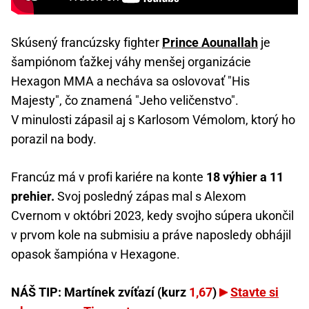
Skúsený francúzsky fighter
Prince Aounallah
je
šampiónom ťažkej váhy menšej organizácie
Hexagon MMA a necháva sa oslovovať "His
Majesty", čo znamená "Jeho veličenstvo".
V minulosti zápasil aj s Karlosom Vémolom, ktorý ho
porazil na body.
Francúz má v profi kariére na konte
18 výhier a 11
prehier.
Svoj posledný zápas mal s Alexom
Cvernom v októbri 2023, kedy svojho súpera ukončil
v prvom kole na submisiu a práve naposledy obhájil
opasok šampióna v Hexagone.
NÁŠ TIP: Martínek zvíťazí (kurz
1,67
)
Stavte si