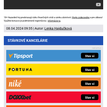
18+ Hazardné hry predstavujú riziko finančných strát a vzniku závislosti.
Hrajte zodpovedne
a pre zábavu!
Využitie bonusov je podmienené registráciou -
informácie tu
.
08.04.2024 09:35 | Autor:
Lenka Hajdučková
STÁVKOVÉ KANCELÁRIE
Stav si
Stav si
Stav si
Stav si