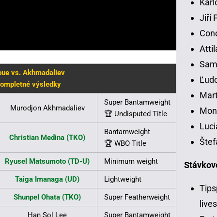
Karl
Jiří
Con
Atti
Samu
oue vs. Akhmadaliev
Ľudo
ompletné výsledky
Mart
Super Bantamweight
Murodjon Akhmadaliev
Moni
🏆 Undisputed Title
Luci
Bantamweight
Christian Medina (TKO)
Štef
🏆 WBO Title
Ryusel Matsumoto (TD-U)
Minimum weight
Stávkov
Taiga Imanaga (UD)
Lightweight
Tips
Shunpel Ohata (TKO)
Super Featherweight
live
Han Sol Lee
Super Bantamweight