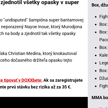
 zjednotil všetky opasky v super
Box, džu
Figh
eho "undisputed" šampióna super bantamovej
Box:
 neporazený Nayoe Inoue, ktorý Murodjona
Box:
ch na body a zjednotil tak všetky opasky
Pac
Box:
ska Christian Medina, ktorý knokautoval
Kale
úceho dočasného držiteľa opasku tejto
Leg
Box:
Džud
e tipovať v DOXXbete:
Ak sa zaregistrujete
Figh
te prvú stávku bez rizika až za 35 €.
MMA bojo