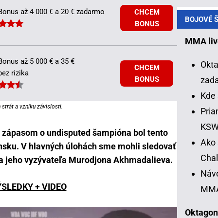
Bonus až 4 000 € a 20 € zadarmo
CHCEM
BOJOVÉ Š
BONUS
MMA liv
Bonus až 5 000 € a 35 €
Okta
CHCEM
bez rizika
zad
BONUS
Kde 
strát a vzniku závislosti.
Pria
KS
ým zápasom o undisputed šampióna bol tento
Ako 
nsku. V hlavných úlohách sme mohli sledovať
Chal
a jeho vyzývateľa Murodjona Akhmadalieva.
Návo
SLEDKY + VIDEO
MM
Oktagon