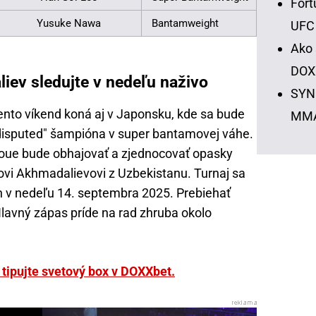
Fort
Yusuke Nawa
Bantamweight
UFC
Ako 
DOX
iev sledujte v nedeľu naživo
SYNO
nto víkend koná aj v Japonsku, kde sa bude
MM
ndisputed" šampióna v super bantamovej váhe.
ue bude obhajovať a zjednocovať opasky
i Akhmadalievovi z Uzbekistanu. Turnaj sa
h v nedeľu 14. septembra 2025. Prebiehať
lavný zápas príde na rad zhruba okolo
a tipujte svetový box v DOXXbet.