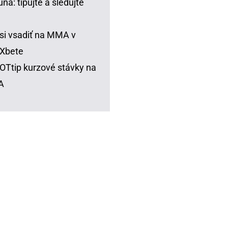
una: tipujte a sledujte
si vsadiť na MMA v
Xbete
Ttip kurzové stávky na
A