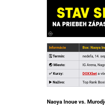
Informácie
Box: Naoya In
🗓️ Termín:
nedeľa, 14. se
🌏 Miesto:
IG Arena, Nago
✅ Kurzy:
DOXXbet
a vše
▶️ Naživo:
Top Rank Boxi
Naoya Inoue vs. Murodj