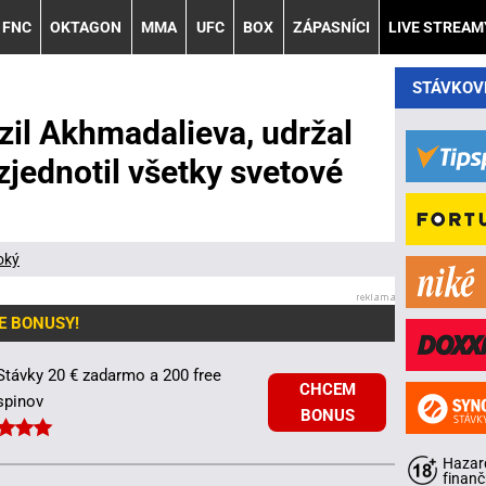
FNC
OKTAGON
MMA
UFC
BOX
ZÁPASNÍCI
LIVE STREAM
STÁVKOV
zil Akhmadalieva, udržal
zjednotil všetky svetové
oký
E BONUSY!
Stávky 20 € zadarmo a 200 free
CHCEM
spinov
BONUS
Hazard
finanč