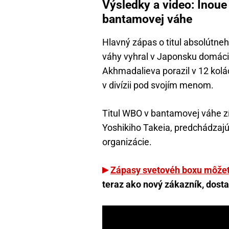
Výsledky a video: Inoue
bantamovej váhe
Hlavný zápas o titul absolútn
váhy vyhral v Japonsku domáci
Akhmadalieva porazil v 12 kolá
v divízii pod svojím menom.
Titul WBO v bantamovej váhe zí
Yoshikiho Takeia, predchádzaj
organizácie.
Zápasy svetovéh boxu môžet
teraz ako nový zákazník, dostan