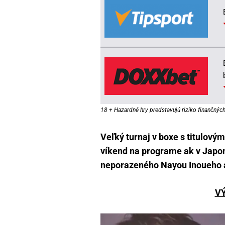
18 + Hazardné hry predstavujú riziko finančných 
Veľký turnaj v boxe s titulov
víkend na programe ak v Japo
neporazeného Nayou Inoueho 
VÝ