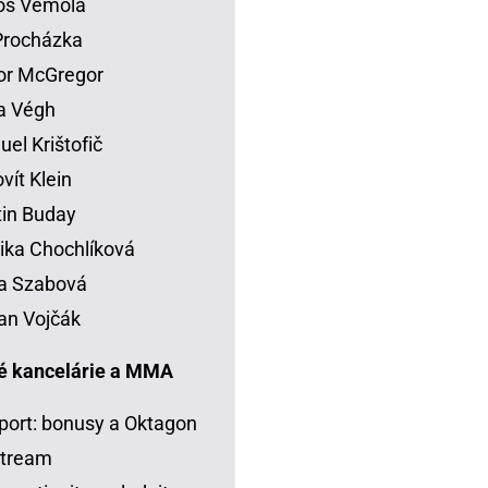
os Vémola
 Procházka
or McGregor
la Végh
el Krištofič
vít Klein
in Buday
ka Chochlíková
a Szabová
an Vojčák
é kancelárie a MMA
port: bonusy a Oktagon
stream