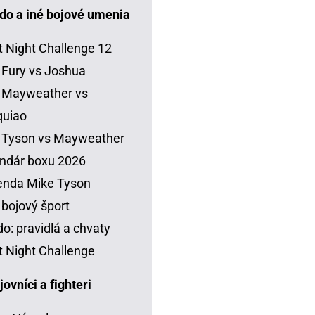
do a iné bojové umenia
t Night Challenge 12
 Fury vs Joshua
 Mayweather vs
quiao
 Tyson vs Mayweather
ndár boxu 2026
enda Mike Tyson
 bojový šport
o: pravidlá a chvaty
t Night Challenge
vníci a fighteri