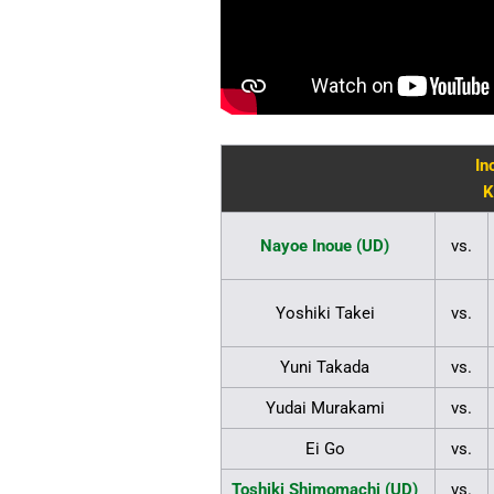
In
K
Nayoe Inoue (UD)
vs.
Yoshiki Takei
vs.
Yuni Takada
vs.
Yudai Murakami
vs.
Ei Go
vs.
Toshiki Shimomachi (UD)
vs.