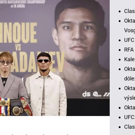
Clas
Okta
Vos
UFC 
RFA 
Kal
Okt
dôle
Okta
výsl
Okta
UFC:
Cla