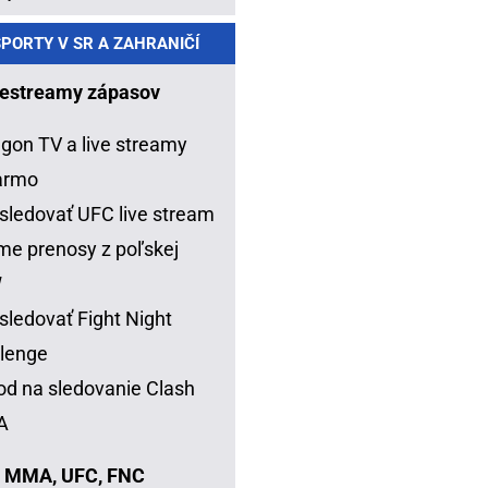
PORTY V SR A ZAHRANIČÍ
estreamy zápasov
gon TV a live streamy
armo
sledovať UFC live stream
me prenosy z poľskej
W
sledovať Fight Night
lenge
d na sledovanie Clash
A
 MMA, UFC, FNC