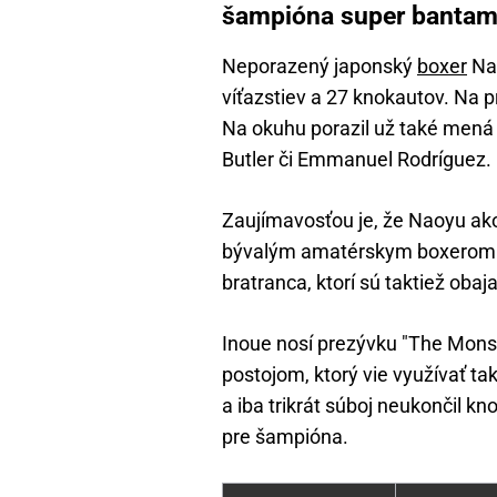
šampióna super bantam
Neporazený japonský
boxer
Nao
víťazstiev a 27 knokautov. Na pr
Na okuhu porazil už také mená
Butler či Emmanuel Rodríguez.
Zaujímavosťou je, že Naoyu ako 
bývalým amatérskym boxerom. 
bratranca, ktorí sú taktiež oba
Inoue nosí prezývku "The Monst
postojom, ktorý vie využívať ta
a iba trikrát súboj neukončil 
pre šampióna.