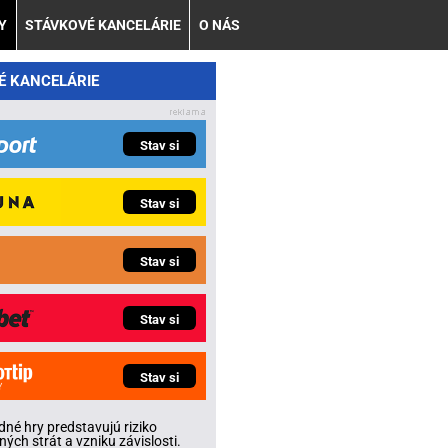
Y
STÁVKOVÉ KANCELÁRIE
O NÁS
É KANCELÁRIE
Stav si
Stav si
Stav si
Stav si
Stav si
né hry predstavujú riziko
ných strát a vzniku závislosti.