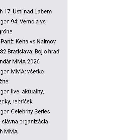
h 17: Ústí nad Labem
gon 94: Vémola vs
gröne
Paríž: Keita vs Naimov
32 Bratislava: Boj o hrad
endár MMA 2026
agon MMA: všetko
žité
gon live: aktuality,
edky, rebríček
gon Celebrity Series
 slávna organizácia
sh MMA