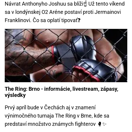
Návrat Anthonyho Joshuu sa blíži☝ Už tento víkend
sa v londýnskej O2 Aréne postaví proti Jermainovi
Franklinovi. Čo sa oplatí tipovať❓
The Ring: Brno - informácie, livestream, zápasy,
výsledky
Prvý apríl bude v Čechách aj v znamení
výnimočného turnaja The Ring v Brne, kde sa
predstaví množstvo známych fighterov 🥊️✨