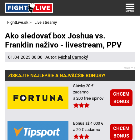
FightLive.sk
>
Live streamy
Ako sledovať box Joshua vs.
Franklin naživo - livestream, PPV
01.04.2023 08:00 | Autor:
Michal Čarnoký
ZÍSKAJTE NAJLEPŠIE A NAJVÄČŠIE BONUSY!
Stávky 20 €
zadarmo
CHCEM
a 200 free spinov
BONUS
Bonus až 4 000 €
CHCEM
a 20 € zadarmo
BONUS