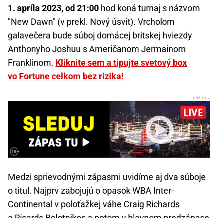
1. apríla 2023, od 21:00
hod koná turnaj s názvom
"New Dawn" (v prekl. Nový úsvit). Vrcholom
galavečera bude súboj domácej britskej hviezdy
Anthonyho Joshuu s Američanom Jermainom
Franklinom.
Kliknite sem a tipujte svetový box
vo Fortune celkom bez rizika!
Medzi sprievodnými zápasmi uvidíme aj dva súboje
o titul. Najprv zabojujú o opasok WBA Inter-
Continental v poloťažkej váhe Craig Richards
a Ricards Bolotnikos a potom v hlavnom predzápase