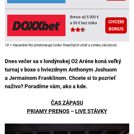
Bonus až 5 000 €
CHCEM
a 35 € bez rizika
BONUS
18 + Hazardné hry predstavujú riziko finančných strát a vzniku závislosti.
Dnes večer sa v londýnskej O2 Aréne koná veľký
turnaj v boxe s hviezdnym Anthonym Joshuom
a Jermainom Franklinom. Chcete si to pozrieť
naživo? Poradíme vám, ako a kde.
ČAS ZÁPASU
PRIAMY PRENOS
–
LIVE STÁVKY