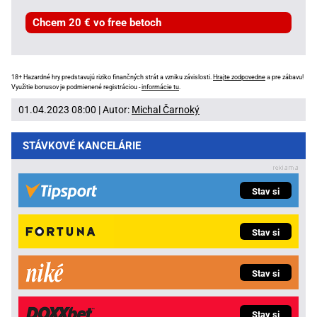
Chcem 20 € vo free betoch
18+ Hazardné hry predstavujú riziko finančných strát a vzniku závislosti.
Hrajte zodpovedne
a pre zábavu!
Využitie bonusov je podmienené registráciou -
informácie tu
.
01.04.2023 08:00 | Autor:
Michal Čarnoký
STÁVKOVÉ KANCELÁRIE
Stav si
Stav si
Stav si
Stav si