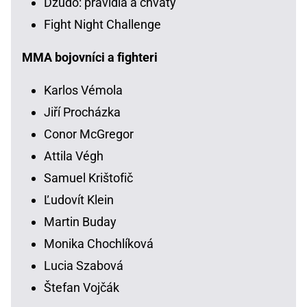
Džudo: pravidlá a chvaty
Fight Night Challenge
MMA bojovníci a fighteri
Karlos Vémola
Jiří Procházka
Conor McGregor
Attila Végh
Samuel Krištofič
Ľudovít Klein
Martin Buday
Monika Chochlíková
Lucia Szabová
Štefan Vojčák