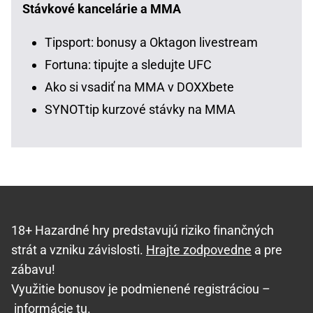
Stávkové kancelárie a MMA
Tipsport: bonusy a Oktagon livestream
Fortuna: tipujte a sledujte UFC
Ako si vsadiť na MMA v DOXXbete
SYNOTtip kurzové stávky na MMA
18+ Hazardné hry predstavujú riziko finančných
strát a vzniku závislosti.
Hrajte zodpovedne
a pre
zábavu!
Využitie bonusov je podmienené registráciou –
informácie tu
.