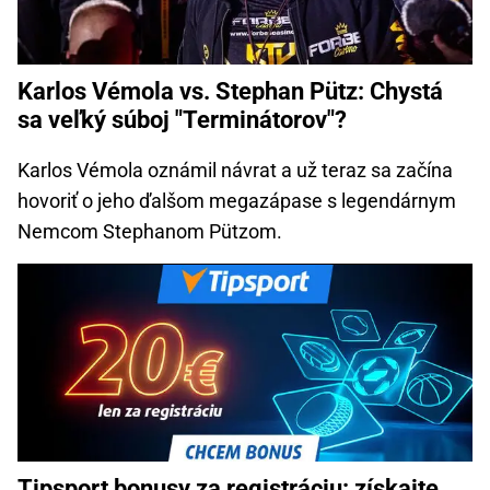
Karlos Vémola vs. Stephan Pütz: Chystá
sa veľký súboj "Terminátorov"?
Karlos Vémola oznámil návrat a už teraz sa začína
hovoriť o jeho ďalšom megazápase s legendárnym
Nemcom Stephanom Pützom.
Tipsport bonusy za registráciu: získajte