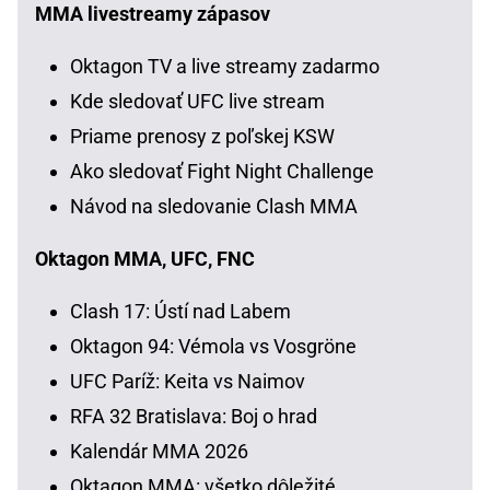
MMA livestreamy zápasov
Oktagon TV a live streamy zadarmo
Kde sledovať UFC live stream
Priame prenosy z poľskej KSW
Ako sledovať Fight Night Challenge
Návod na sledovanie Clash MMA
Oktagon MMA, UFC, FNC
Clash 17: Ústí nad Labem
Oktagon 94: Vémola vs Vosgröne
UFC Paríž: Keita vs Naimov
RFA 32 Bratislava: Boj o hrad
Kalendár MMA 2026
Oktagon MMA: všetko dôležité