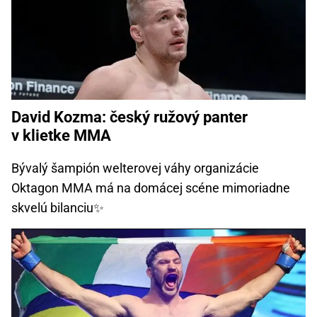
David Kozma: český ružový panter
v klietke MMA
Bývalý šampión welterovej váhy organizácie
Oktagon MMA má na domácej scéne mimoriadne
skvelú bilanciu✨