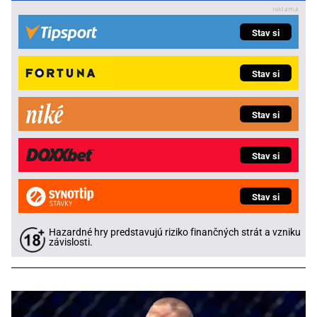
Stav si
Stav si
Stav si
Stav si
Stav si
Hazardné hry predstavujú riziko finančných strát a vzniku
závislosti.