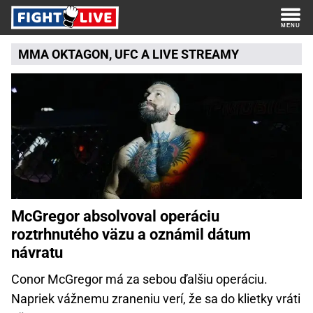
MMA
OKTAGON
,
UFC
A
LIVE STREAMY
McGregor absolvoval operáciu
roztrhnutého väzu a oznámil dátum
návratu
Conor McGregor má za sebou ďalšiu operáciu.
Napriek vážnemu zraneniu verí, že sa do klietky vráti