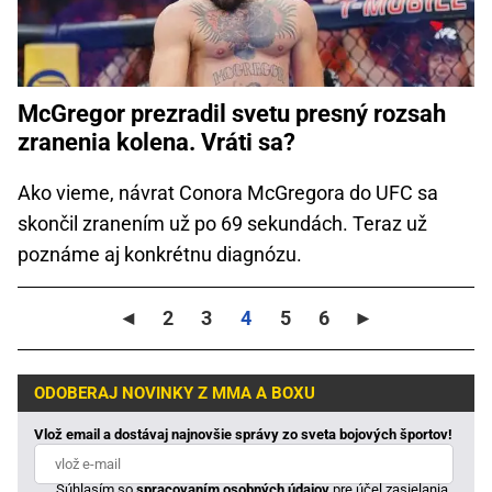
McGregor prezradil svetu presný rozsah
zranenia kolena. Vráti sa?
Ako vieme, návrat Conora McGregora do UFC sa
skončil zranením už po 69 sekundách. Teraz už
poznáme aj konkrétnu diagnózu.
◄
2
3
4
5
6
►
ODOBERAJ NOVINKY Z MMA A BOXU
Vlož email a dostávaj najnovšie správy zo sveta bojových športov!
Súhlasím so
spracovaním osobných údajov
pre účel zasielania