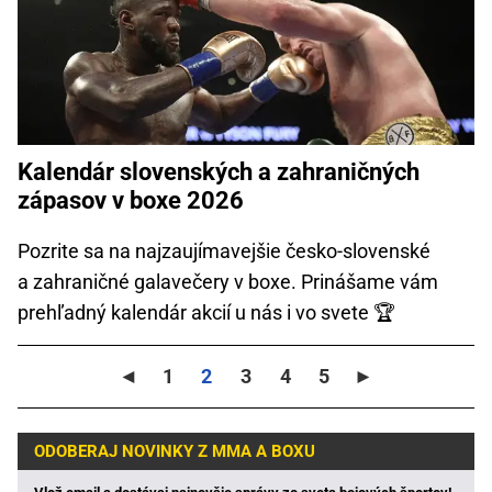
Kalendár slovenských a zahraničných
zápasov v boxe 2026
Pozrite sa na najzaujímavejšie česko-slovenské
a zahraničné galavečery v boxe. Prinášame vám
prehľadný kalendár akcií u nás i vo svete 🏆
◄
1
2
3
4
5
►
ODOBERAJ NOVINKY Z MMA A BOXU