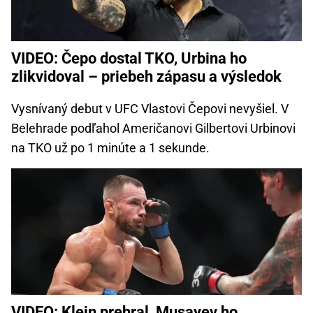
VIDEO: Čepo dostal TKO, Urbina ho
zlikvidoval – priebeh zápasu a výsledok
Vysnívaný debut v UFC Vlastovi Čepovi nevyšiel. V
Belehrade podľahol Američanovi Gilbertovi Urbinovi
na TKO už po 1 minúte a 1 sekunde.
VIDEO: Klein prehral, Musayev ho