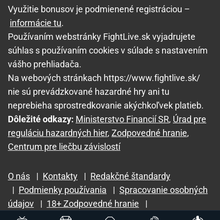
Využitie bonusov je podmienené registráciou –
informácie tu
.
Používaním webstránky FightLive.sk vyjadrujete
súhlas s používaním cookies v súlade s nastavením
vášho prehliadača.
Na webových stránkach https://www.fightlive.sk/
nie sú prevádzkované hazardné hry ani tu
neprebieha sprostredkovanie akýchkoľvek platieb.
Dôležité odkazy:
Ministerstvo Financií SR
,
Úrad pre
reguláciu hazardných hier
,
Zodpovedné hranie
,
Centrum pre liečbu závislostí
O nás
|
Kontakty
|
Redakčné štandardy
|
Podmienky používania
|
Spracovanie osobných
údajov
|
18+ Zodpovedné hranie
|
GTO Solutions, s.r.o.