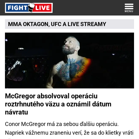
MMA
OKTAGON
,
UFC
A
LIVE STREAMY
McGregor absolvoval operáciu
roztrhnutého väzu a oznámil dátum
návratu
Conor McGregor má za sebou ďalšiu operáciu.
Napriek vážnemu zraneniu verí, že sa do klietky vráti