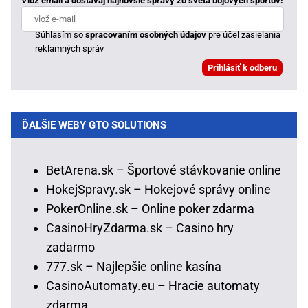
Vlož email a dostávaj najnovšie správy zo sveta bojových športov!
Súhlasím so
spracovaním osobných údajov
pre účel zasielania
reklamných správ
ĎALŠIE WEBY GTO SOLUTIONS
BetArena.sk – Športové stávkovanie online
HokejSpravy.sk – Hokejové správy online
PokerOnline.sk – Online poker zdarma
CasinoHryZdarma.sk – Casino hry
zadarmo
777.sk – Najlepšie online kasína
CasinoAutomaty.eu – Hracie automaty
zdarma