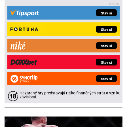
Stav si
Stav si
Stav si
Stav si
Stav si
Hazardné hry predstavujú riziko finančných strát a vzniku
závislosti.