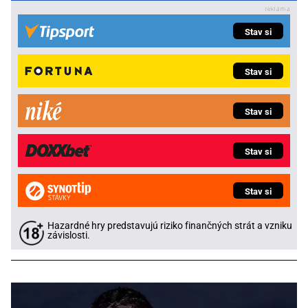
Stav si
Stav si
Stav si
Stav si
Stav si
Hazardné hry predstavujú riziko finančných strát a vzniku
závislosti.