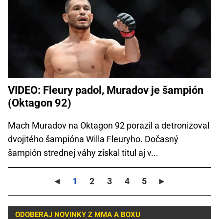
VIDEO: Fleury padol, Muradov je šampión
(Oktagon 92)
Mach Muradov na Oktagon 92 porazil a detronizoval
dvojitého šampióna Willa Fleuryho. Dočasný
šampión strednej váhy získal titul aj v...
◄
1
2
3
4
5
►
ODOBERAJ NOVINKY Z MMA A BOXU