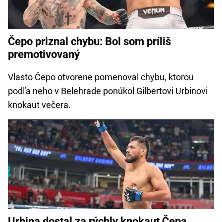
Čepo priznal chybu: Bol som príliš
premotivovaný
Vlasto Čepo otvorene pomenoval chybu, ktorou
podľa neho v Belehrade ponúkol Gilbertovi Urbinovi
knokaut večera.
Urbina dostal za rýchly knokaut Čepa