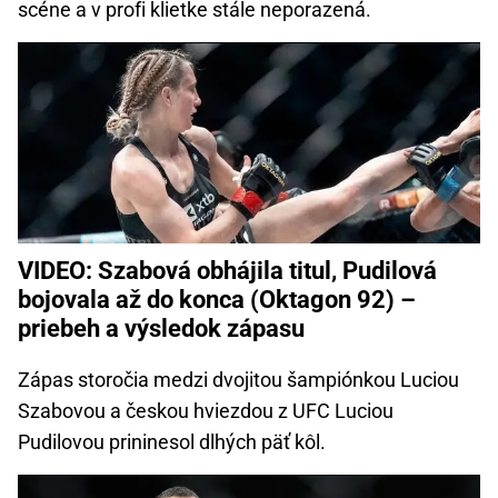
scéne a v profi klietke stále neporazená.
VIDEO: Szabová obhájila titul, Pudilová
bojovala až do konca (Oktagon 92) –
priebeh a výsledok zápasu
Zápas storočia medzi dvojitou šampiónkou Luciou
Szabovou a českou hviezdou z UFC Luciou
Pudilovou prininesol dlhých päť kôl.