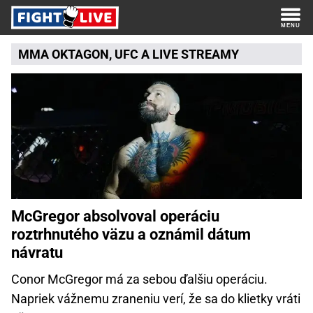
MMA
OKTAGON
,
UFC
A
LIVE STREAMY
McGregor absolvoval operáciu
roztrhnutého väzu a oznámil dátum
návratu
Conor McGregor má za sebou ďalšiu operáciu.
Napriek vážnemu zraneniu verí, že sa do klietky vráti