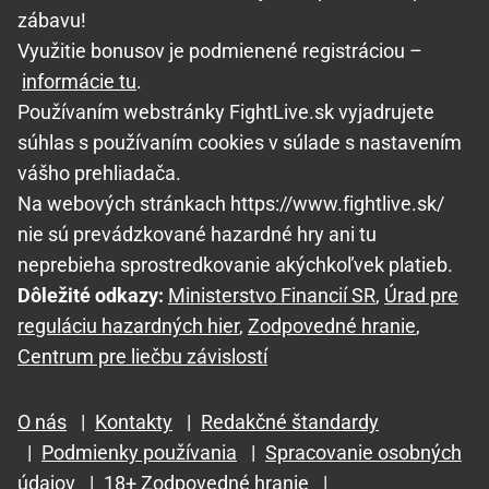
zábavu!
Využitie bonusov je podmienené registráciou –
informácie tu
.
Používaním webstránky FightLive.sk vyjadrujete
súhlas s používaním cookies v súlade s nastavením
vášho prehliadača.
Na webových stránkach https://www.fightlive.sk/
nie sú prevádzkované hazardné hry ani tu
neprebieha sprostredkovanie akýchkoľvek platieb.
Dôležité odkazy:
Ministerstvo Financií SR
,
Úrad pre
reguláciu hazardných hier
,
Zodpovedné hranie
,
Centrum pre liečbu závislostí
O nás
|
Kontakty
|
Redakčné štandardy
|
Podmienky používania
|
Spracovanie osobných
údajov
|
18+ Zodpovedné hranie
|