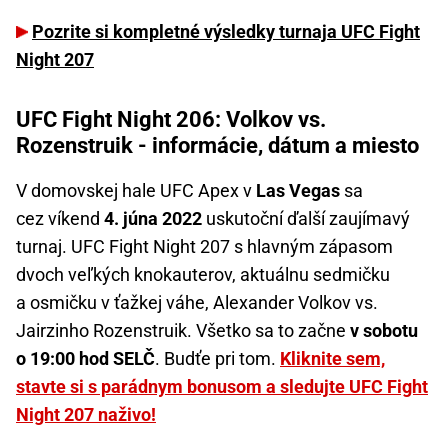
Pozrite si kompletné výsledky turnaja UFC Fight
Night 207
UFC Fight Night 206: Volkov vs.
Rozenstruik - informácie, dátum a miesto
V domovskej hale UFC Apex v
Las Vegas
sa
cez víkend
4. júna 2022
uskutoční ďalší zaujímavý
turnaj. UFC Fight Night 207 s hlavným zápasom
dvoch veľkých knokauterov, aktuálnu sedmičku
a osmičku v ťažkej váhe, Alexander Volkov vs.
Jairzinho Rozenstruik. Všetko sa to začne
v sobotu
o 19:00 hod SELČ
. Budťe pri tom.
Kliknite sem,
stavte si s parádnym bonusom a sledujte UFC Fight
Night 207 naživo!