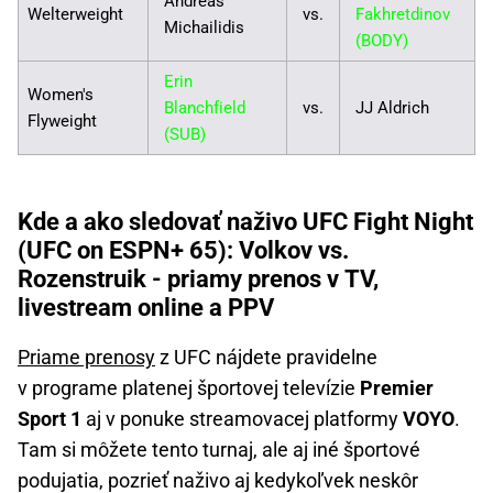
Andreas
Welterweight
vs.
Fakhretdinov
Michailidis
(BODY)
Erin
Women's
Blanchfield
vs.
JJ Aldrich
Flyweight
(SUB)
Kde a ako sledovať naživo UFC Fight Night
(UFC on ESPN+ 65): Volkov vs.
Rozenstruik - priamy prenos v TV,
livestream online a PPV
Priame prenosy
z UFC nájdete pravidelne
v programe platenej športovej televízie
Premier
Sport 1
aj v ponuke streamovacej platformy
VOYO
.
Tam si môžete tento turnaj, ale aj iné športové
podujatia, pozrieť naživo aj kedykoľvek neskôr