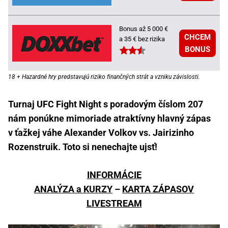
Bonus až 5 000 €
CHCEM
a 35 € bez rizika
BONUS
18 + Hazardné hry predstavujú riziko finančných strát a vzniku závislosti.
Turnaj UFC Fight Night s poradovým číslom 207
nám ponúkne mimoriade atraktívny hlavný zápas
v ťažkej váhe Alexander Volkov vs. Jairizinho
Rozenstruik. Toto si nenechajte ujsť!
INFORMÁCIE
ANALÝZA a KURZY
–
KARTA ZÁPASOV
LIVESTREAM