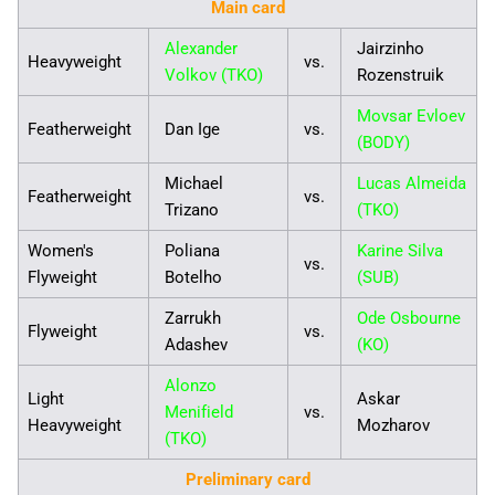
Main card
Alexander
Jairzinho
Heavyweight
vs.
Volkov (TKO)
Rozenstruik
Movsar Evloev
Featherweight
Dan Ige
vs.
(BODY)
Michael
Lucas Almeida
Featherweight
vs.
Trizano
(TKO)
Women's
Poliana
Karine Silva
vs.
Flyweight
Botelho
(SUB)
Zarrukh
Ode Osbourne
Flyweight
vs.
Adashev
(KO)
Alonzo
Light
Askar
Menifield
vs.
Heavyweight
Mozharov
(TKO)
Preliminary card