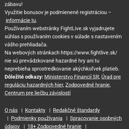
zábavu!
Využitie bonusov je podmienené registráciou –
informácie tu
.
Používaním webstránky FightLive.sk vyjadrujete
súhlas s používaním cookies v súlade s nastavením
vášho prehliadača.
Na webových stránkach https://www.fightlive.sk/
nie sú prevádzkované hazardné hry ani tu
neprebieha sprostredkovanie akýchkoľvek platieb.
Dôležité odkazy:
Ministerstvo Financií SR
,
Úrad pre
reguláciu hazardných hier
,
Zodpovedné hranie
,
Centrum pre liečbu závislostí
O nás
|
Kontakty
|
Redakčné štandardy
|
Podmienky používania
|
Spracovanie osobných
údajov
|
18+ Zodpovedné hranie
|