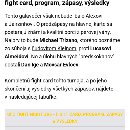
fight card, program, zápasy, výsledky
Tento galavečer však nebude iba o Alexovi
a Jairzinhovi. O predzápasy na hlavnej karte sa
postarajú známi a kvalitní borci z perovej váhy.
Najprv to bude
Michael Trizano
, ktorého poznáme
zo súboja s
Ľudovítom Kleinom
, proti
Lucasovi
Almeidovi
. No a úlohu hlavných "predskokanov"
dostali
Dan Ige
a
Movsar Evloev
.
Kompletnú
fight card
tohto turnaja, a po jeho
skončení aj výsledky všetkých zápasov, nájdete
v nasledujúcej tabuľke:
UFC FIGHT NIGHT 206 - FIGHT CARD, PROGRAM, ZÁPASY
a VÝSLEDKY