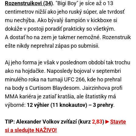
Rozenstruikovi (34)
. "Bigi Boy" je síce až o 13
centimetrov nižší ako jeho ruský súper, ale tvrdosť
mu nechýba. Ako bývalý šampión v kickboxe si
dokáže v postoji poradiť prakticky so všetkým.
A dostať ho na zem je takmer nemožné. Rozenstruik
ešte nikdy neprehral zápas po submisii.
Aj jeho forma je však v poslednom období tak trochu
ako na hojdačke. Naposledy bojoval v septembri
minulého roka na turnaji UFC 266, kde ho prehral
na body s Curtisom Blaydesom. Jairzinhova profi
MMA kariéra je zatiaľ kratšia, ale štatistiky má
výborné:
12 výhier (11 knokautov) – 3 prehry
.
TIP: Alexander Volkov zvíťazí (kurz
2,83
)
Stavte
si a sledujte NAŽIVO!