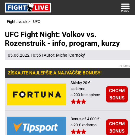
FightLive.sk
>
UFC
UFC Fight Night: Volkov vs.
Rozenstruik - info, program, kurzy
05.06.2022 10:55 | Autor:
Michal Čarnoký
ZÍSKAJTE NAJLEPŠIE A NAJVÄČŠIE BONUSY!
Stávky 20 €
zadarmo
CHCEM
a 200 free spinov
BONUS
Bonus až 4 000 €
CHCEM
a 20 € zadarmo
BONUS