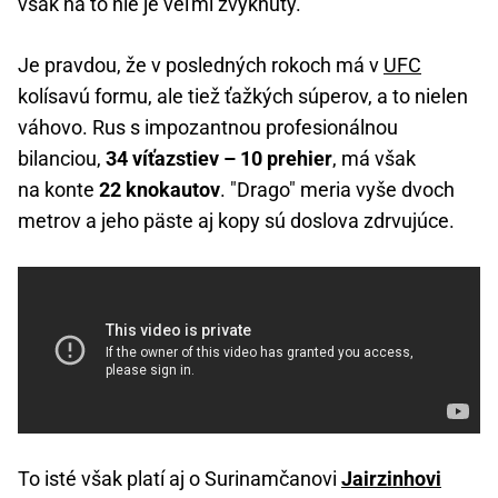
však na to nie je veľmi zvyknutý.
Je pravdou, že v posledných rokoch má v
UFC
kolísavú formu, ale tiež ťažkých súperov, a to nielen
váhovo. Rus s impozantnou profesionálnou
bilanciou,
34 víťazstiev – 10 prehier
, má však
na konte
22 knokautov
. "Drago" meria vyše dvoch
metrov a jeho päste aj kopy sú doslova zdrvujúce.
To isté však platí aj o Surinamčanovi
Jairzinhovi