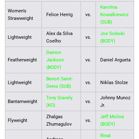
Karolina
Women's
Felice Herrig
vs.
Kowalkiewicz
Strawweight
(SUB)
Alex da Silva
Joe Solecki
Lightweight
vs.
Coelho
(BODY)
Damon
Featherweight
Jackson
vs.
Daniel Argueta
(BODY)
Benoit Saint-
Lightweight
vs.
Niklas Stolze
Denis (SUB)
Tony Gravely
Johnny Munoz
Bantamweight
vs.
(KO)
Jr.
Zhalgas
Jeff Molina
Flyweight
vs.
Zhumagulov
(BODY)
Rinat