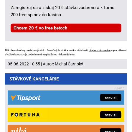
Zaregistruj sa a získaj 20 € stávku zadarmo a k tomu
200 free spinov do kasína.
Chcem 20 € vo free betoch
18+ Hazardné hry predstavujú riziko finančných strát a vzniku závislosti.
Hrajte zodpovedne
a pre zábavu!
Využitie bonusov je podmienené registráciou -
informácie tu
.
05.06.2022 10:55 | Autor:
Michal Čarnoký
STÁVKOVÉ KANCELÁRIE
Stav si
Stav si