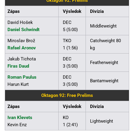
Oktagon 92: Prelims
Zápas
Výsledok
Divízia
David Hošek
DEC
Middleweight
Daniel Schwindt
5 (5:00)
Miroslav Brož
TKO
Catchweight 80
Rafael Aronov
1 (1:56)
kg
Jakub Tichota
DEC
Featherweight
Firas Daud
3 (5:00)
Roman Paulus
DEC
Bantamweight
Harun Kurt
3 (5:00)
Oktagon 92: Free Prelims
Zápas
Výsledok
Divízia
Ivan Klevets
KO
Lightweight
Kevin Enz
1 (2:41)