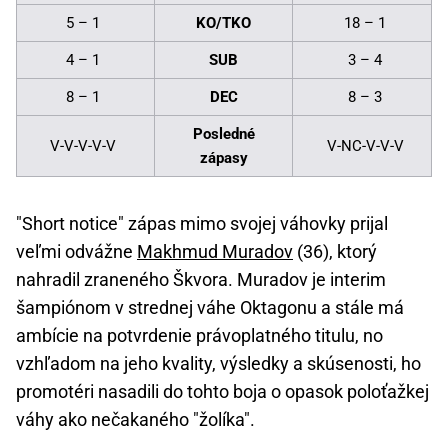
5 – 1
KO/TKO
18 – 1
4 – 1
SUB
3 – 4
8 – 1
DEC
8 – 3
Posledné
V-V-V-V-V
V-NC-V-V-V
zápasy
"Short notice" zápas mimo svojej váhovky prijal
veľmi odvážne
Makhmud Muradov
(36), ktorý
nahradil zraneného Škvora. Muradov je interim
šampiónom v strednej váhe Oktagonu a stále má
ambície na potvrdenie právoplatného titulu, no
vzhľadom na jeho kvality, výsledky a skúsenosti, ho
promotéri nasadili do tohto boja o opasok poloťažkej
váhy ako nečakaného "žolíka".