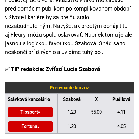
pred domácim publikom po komplikovanom období
v živote i kariére by sa pre ňu stalo
nezabudnuteľným. Navyše, ak predtým obháji titul
aj Fleury, môžu spolu oslavovať. Napriek tomu je ale
jasnou a logickou favoritkou Szabová. Snáď sa to
neskončí príliš rýchlo a uvidíme tuhý boj.
✅
TIP redakcie: Zvíťazí Lucia Szabová
Porovnanie kurzov
Stávkové kancelárie
Szabová
X
Pudilová
Tipsport
1,20
55,00
4,11
Fortuna
1,20
–
4,05