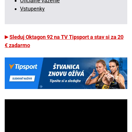
Oficiálne váženie
Vstupenky
Sleduj Oktagon 92 na TV Tipsport a stav si za 20
€ zadarmo