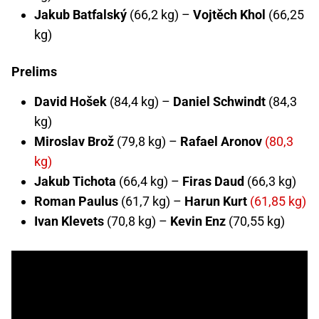
Jakub Batfalský
(66,2 kg) –
Vojtěch Khol
(66,25
kg)
Prelims
David Hošek
(84,4 kg) –
Daniel Schwindt
(84,3
kg)
Miroslav Brož
(79,8 kg) –
Rafael Aronov
(80,3
kg)
Jakub Tichota
(66,4 kg) –
Firas Daud
(66,3 kg)
Roman Paulus
(61,7 kg) –
Harun Kurt
(61,85 kg)
Ivan Klevets
(70,8 kg) –
Kevin Enz
(70,55 kg)