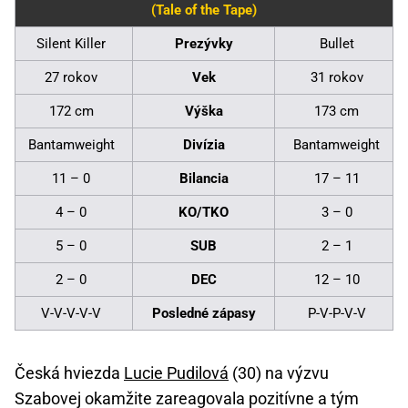
(Tale of the Tape)
Silent Killer
Prezývky
Bullet
27 rokov
Vek
31 rokov
172 cm
Výška
173 cm
Bantamweight
Divízia
Bantamweight
11 – 0
Bilancia
17 – 11
4 – 0
KO/TKO
3 – 0
5 – 0
SUB
2 – 1
2 – 0
DEC
12 – 10
V-V-V-V-V
Posledné zápasy
P-V-P-V-V
Česká hviezda
Lucie Pudilová
(30) na výzvu
Szabovej okamžite zareagovala pozitívne a tým