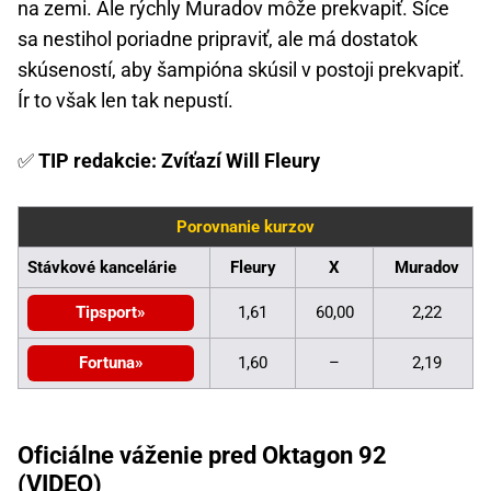
na zemi. Ale rýchly Muradov môže prekvapiť. Síce
sa nestihol poriadne pripraviť, ale má dostatok
skúseností, aby šampióna skúsil v postoji prekvapiť.
Ír to však len tak nepustí.
✅
TIP redakcie: Zvíťazí Will Fleury
Porovnanie kurzov
Stávkové kancelárie
Fleury
X
Muradov
Tipsport
1,61
60,00
2,22
Fortuna
1,60
–
2,19
Oficiálne váženie pred Oktagon 92
(VIDEO)