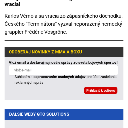
vracia!
Karlos Vémola sa vracia zo zápasníckeho dôchodku.
Českého "Terminátora" vyzval neporazený nemecký
grappler Frédéric Vosgröne.
ODOBERAJ NOVINKY Z MMA A BOXU
Vlož email a dostávaj najnovšie správy zo sveta bojových športov!
Súhlasím so
spracovaním osobných údajov
pre účel zasielania
reklamných správ
ĎALŠIE WEBY GTO SOLUTIONS