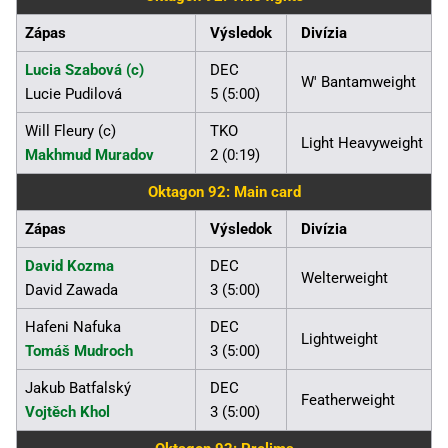
Zápas
Výsledok
Divízia
Lucia Szabová (c)
DEC
W' Bantamweight
Lucie Pudilová
5 (5:00)
Will Fleury (c)
TKO
Light Heavyweight
Makhmud Muradov
2 (0:19)
Oktagon 92: Main card
Zápas
Výsledok
Divízia
David Kozma
DEC
Welterweight
David Zawada
3 (5:00)
Hafeni Nafuka
DEC
Lightweight
Tomáš Mudroch
3 (5:00)
Jakub Batfalský
DEC
Featherweight
Vojtěch Khol
3 (5:00)