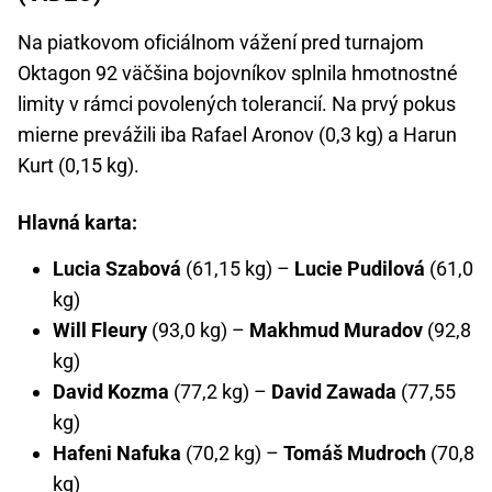
Na piatkovom oficiálnom vážení pred turnajom
Oktagon 92 väčšina bojovníkov splnila hmotnostné
limity v rámci povolených tolerancií. Na prvý pokus
mierne prevážili iba Rafael Aronov (0,3 kg) a Harun
Kurt (0,15 kg).
Hlavná karta:
Lucia Szabová
(61,15 kg) –
Lucie Pudilová
(61,0
kg)
Will Fleury
(93,0 kg) –
Makhmud Muradov
(92,8
kg)
David Kozma
(77,2 kg) –
David Zawada
(77,55
kg)
Hafeni Nafuka
(70,2 kg) –
Tomáš Mudroch
(70,8
kg)