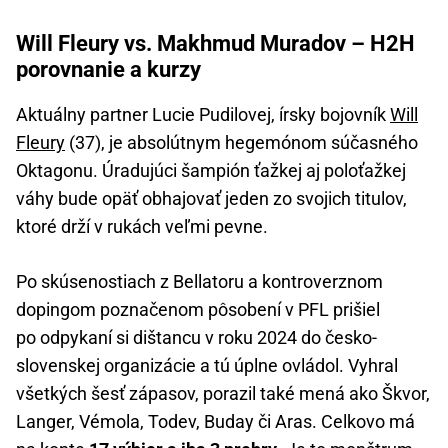
Will Fleury vs. Makhmud Muradov – H2H
porovnanie a kurzy
Aktuálny partner Lucie Pudilovej, írsky bojovník
Will
Fleury
(37), je absolútnym hegemónom súčasného
Oktagonu. Úradujúci šampión ťažkej aj poloťažkej
váhy bude opäť obhajovať jeden zo svojich titulov,
ktoré drží v rukách veľmi pevne.
Po skúsenostiach z Bellatoru a kontroverznom
dopingom poznačenom pôsobení v PFL prišiel
po odpykaní si dištancu v roku 2024 do česko-
slovenskej organizácie a tú úplne ovládol. Vyhral
všetkých šesť zápasov, porazil také mená ako Škvor,
Langer, Vémola, Todev, Buday či Aras. Celkovo má