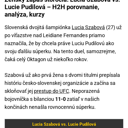
Lucie Pudilová – H2H porovnanie,
analýza, kurzy
Slovenská dvojitá šampiónka
Lucia Szabová
(27) už
po víťazstve nad Leidiane Fernandes priamo
naznačila, že by chcela práve Luciu Pudilovú ako
svoju ďalšiu súperku. Na tento duel, samozrejme,
čaká celý Oktagon už niekoľko rokov.
Szabová už ako prvá žena s dvomi titulmi prepísala
históriu česko-slovenskej organizácie a začína sa
skloňovať jej
prestup do UFC
. Neporazená
bojovníčka s bilanciou
11-0
zatiaľ v našich
končinách nenašla rovnocennú súperku.
Lucia Szabová vs. Lucie Pudilová