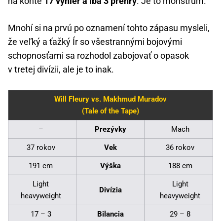
na konte
17 výhier a iba 3 prehry
. Je to monštrum.
Mnohí si na prvú po oznamení tohto zápasu mysleli,
že veľký a ťažký Ír so všestrannými bojovými
schopnosťami sa rozhodol zabojovať o opasok
v tretej divízii, ale je to inak.
Will Fleury vs. Makhmud Muradov
(Tale of the Tape)
–
Prezývky
Mach
37 rokov
Vek
36 rokov
191 cm
Výška
188 cm
Light
Light
Divízia
heavyweight
heavyweight
17 – 3
Bilancia
29 – 8