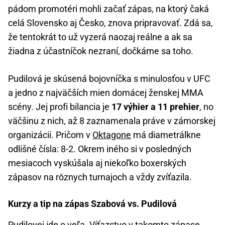
pádom promotéri mohli začať zápas, na ktorý čaká
celá Slovensko aj Česko, znova pripravovať. Zdá sa,
že tentokrát to už vyzerá naozaj reálne a ak sa
žiadna z účastníčok nezraní, dočkáme sa toho.
Pudilová je skúsená bojovníčka s minulosťou v UFC
a jedno z najväčších mien domácej ženskej MMA
scény. Jej profi bilancia je
17 výhier a 11 prehier
, no
väčšinu z nich, až 8 zaznamenala práve v zámorskej
organizácii. Pričom v
Oktagone
má diametrálkne
odlišné čísla: 8-2. Okrem iného si v posledných
mesiacoch vyskúšala aj niekoľko boxerských
zápasov na rôznych turnajoch a vždy zvíťazila.
Kurzy a tip na zápas Szabová vs. Pudilová
Pudilovej ide o veľa. Víťazstvo v takomto zápase