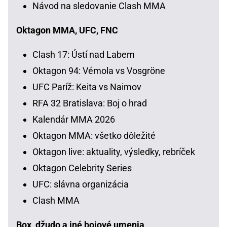
Návod na sledovanie Clash MMA
Oktagon MMA, UFC, FNC
Clash 17: Ústí nad Labem
Oktagon 94: Vémola vs Vosgröne
UFC Paríž: Keita vs Naimov
RFA 32 Bratislava: Boj o hrad
Kalendár MMA 2026
Oktagon MMA: všetko dôležité
Oktagon live: aktuality, výsledky, rebríček
Oktagon Celebrity Series
UFC: slávna organizácia
Clash MMA
Box, džudo a iné bojové umenia