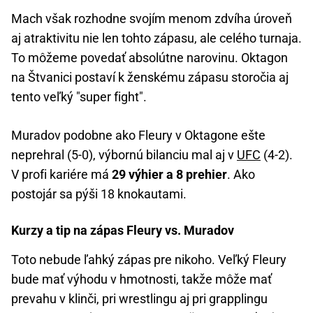
Mach však rozhodne svojím menom zdvíha úroveň
aj atraktivitu nie len tohto zápasu, ale celého turnaja.
To môžeme povedať absolútne narovinu. Oktagon
na Štvanici postaví k ženskému zápasu storočia aj
tento veľký "super fight".
Muradov podobne ako Fleury v Oktagone ešte
neprehral (5-0), výbornú bilanciu mal aj v
UFC
(4-2).
V profi kariére má
29 výhier a 8 prehier
. Ako
postojár sa pýši 18 knokautami.
Kurzy a tip na zápas Fleury vs. Muradov
Toto nebude ľahký zápas pre nikoho. Veľký Fleury
bude mať výhodu v hmotnosti, takže môže mať
prevahu v klinči, pri wrestlingu aj pri grapplingu