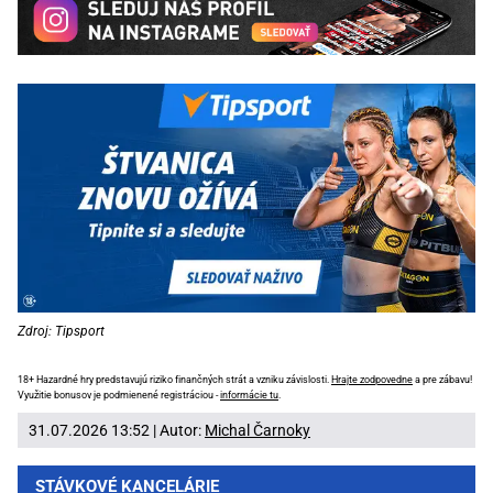
Zdroj: Tipsport
18+ Hazardné hry predstavujú riziko finančných strát a vzniku závislosti.
Hrajte zodpovedne
a pre zábavu!
Využitie bonusov je podmienené registráciou -
informácie tu
.
31.07.2026 13:52 | Autor:
Michal Čarnoky
STÁVKOVÉ KANCELÁRIE