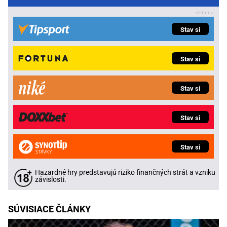
Stav si
Stav si
Stav si
Stav si
Stav si
Hazardné hry predstavujú riziko finančných strát a vzniku
závislosti.
SÚVISIACE ČLÁNKY