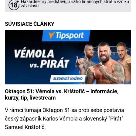
Hazardné hry predstavujú riziko finančných strát a vzniku
závislosti.
SÚVISIACE ČLÁNKY
Oktagon 51: Vémola vs. Krištofič – informácie,
kurzy, tip, livestream
V rámci turnaja Oktagon 51 sa proti sebe postavia
český zápasník Karlos Vémola a slovenský "Pirát"
Samuel Krištofič.