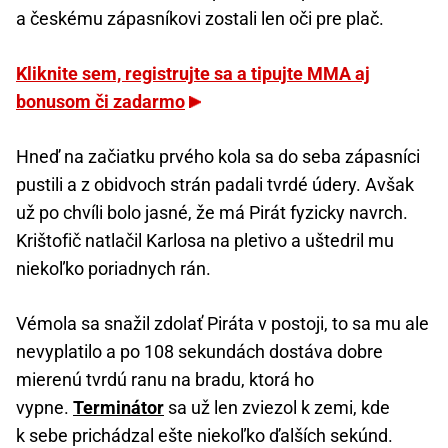
a českému zápasníkovi zostali len oči pre plač.
Kliknite sem, registrujte sa a tipujte MMA aj
bonusom či zadarmo
Hneď na začiatku prvého kola sa do seba zápasníci
pustili a z obidvoch strán padali tvrdé údery. Avšak
už po chvíli bolo jasné, že má Pirát fyzicky navrch.
Krištofič natlačil Karlosa na pletivo a uštedril mu
niekoľko poriadnych rán.
Vémola sa snažil zdolať Piráta v postoji, to sa mu ale
nevyplatilo a po 108 sekundách dostáva dobre
mierenú tvrdú ranu na bradu, ktorá ho
vypne.
Terminátor
sa už len zviezol k zemi, kde
k sebe prichádzal ešte niekoľko ďalších sekúnd.