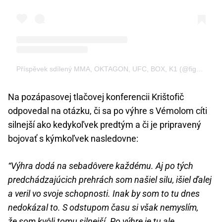
Příspěvek sdílený MMA, OKTAGON, UFC, BOX, K1 (@fightlive.cz)
Na pozápasovej tlačovej konferencii Krištofič
odpovedal na otázku, či sa po výhre s Vémolom cíti
silnejší ako kedykoľvek predtým a či je pripravený
bojovať s kýmkoľvek nasledovne:
“Výhra dodá na sebadôvere každému. Aj po tých
predchádzajúcich prehrách som našiel silu, išiel ďalej
a veril vo svoje schopnosti. Inak by som to tu dnes
nedokázal to. S odstupom času si však nemyslím,
že som kvôli tomu silnejší. Po výhre je tu ale