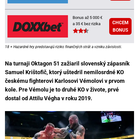
Bonus až 5 000 €
CHCEM
a 35 € bez rizika
BONUS
18 + Hazardné hry predstavujú riziko finančných strát a vzniku závislosti.
Na turnaji Oktagon 51 zažiaril slovenský zápasník
Samuel Krištofič, ktorý uštedril nemilosrdné KO
českému fighterovi Karlosovi Vémolovi v prvom
kole. Pre Vémolu je to druhé KO v živote, prvé
dostal od Attilu Végha v roku 2019.