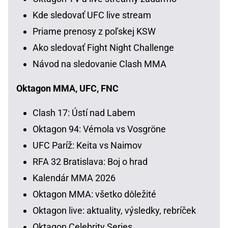
Kde sledovať UFC live stream
Priame prenosy z poľskej KSW
Ako sledovať Fight Night Challenge
Návod na sledovanie Clash MMA
Oktagon MMA, UFC, FNC
Clash 17: Ústí nad Labem
Oktagon 94: Vémola vs Vosgröne
UFC Paríž: Keita vs Naimov
RFA 32 Bratislava: Boj o hrad
Kalendár MMA 2026
Oktagon MMA: všetko dôležité
Oktagon live: aktuality, výsledky, rebríček
Oktagon Celebrity Series