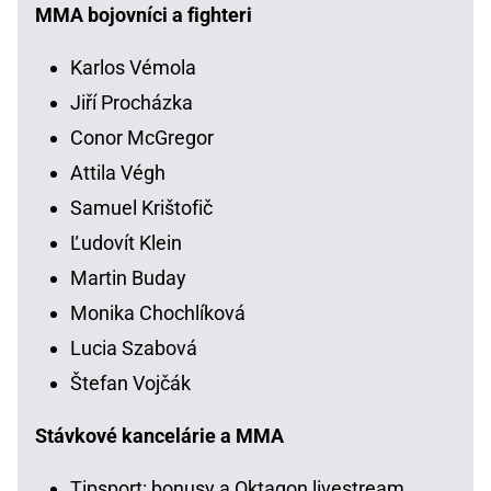
MMA bojovníci a fighteri
Karlos Vémola
Jiří Procházka
Conor McGregor
Attila Végh
Samuel Krištofič
Ľudovít Klein
Martin Buday
Monika Chochlíková
Lucia Szabová
Štefan Vojčák
Stávkové kancelárie a MMA
Tipsport: bonusy a Oktagon livestream