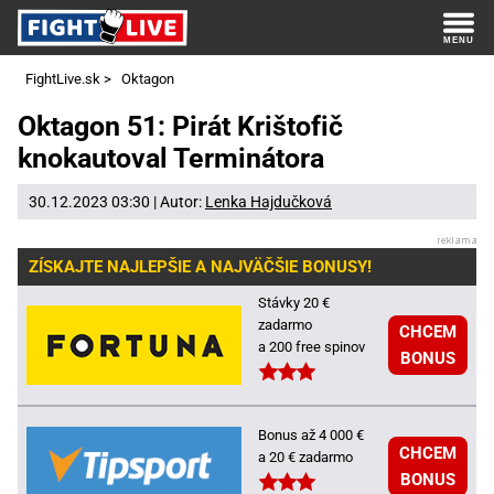
FightLive.sk
>
Oktagon
Oktagon 51: Pirát Krištofič
knokautoval Terminátora
30.12.2023 03:30 | Autor:
Lenka Hajdučková
ZÍSKAJTE NAJLEPŠIE A NAJVÄČŠIE BONUSY!
Stávky 20 €
zadarmo
CHCEM
a 200 free spinov
BONUS
Bonus až 4 000 €
CHCEM
a 20 € zadarmo
BONUS