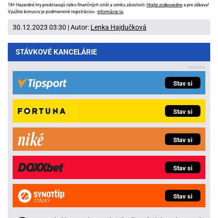
18+ Hazardné hry predstavujú riziko finančných strát a vzniku závislosti.
Hrajte zodpovedne
a pre zábavu!
Využitie bonusov je podmienené registráciou -
informácie tu
.
30.12.2023 03:30 | Autor:
Lenka Hajdučková
STÁVKOVÉ KANCELÁRIE
Stav si
Stav si
Stav si
Stav si
Stav si