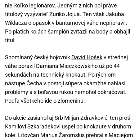
nieľkoľko legionárov. Jedným z nich bol práve
titulový vyzývateľ Zuriko Jojua. Ten však Jakuba
Wiklacza o opasok v bantamovej váhe nepripravil.
Po piatich kolách šampión zvíťazil na body a obhájil
titul.
Spomínaný český bojovník
David Hošek
v strednej
váhe porazil Damiana Mieczkowskiho už po 44
sekundách na technický knokaut. Po rýchlom
nástupe Čecha v postoji súpera okamžite nahlásil
problémy a s boľavou rukou nemohol pokračovať.
Podľa všetkého ide o zlomeninu.
Do akcie zasiahol aj Srb Miljan Zdravković, ten proti
Kamilovi Szkaradekovi uspel po knokaute v druhom
kole. Litovčan Marius Žaromskis prehral s Maciejom