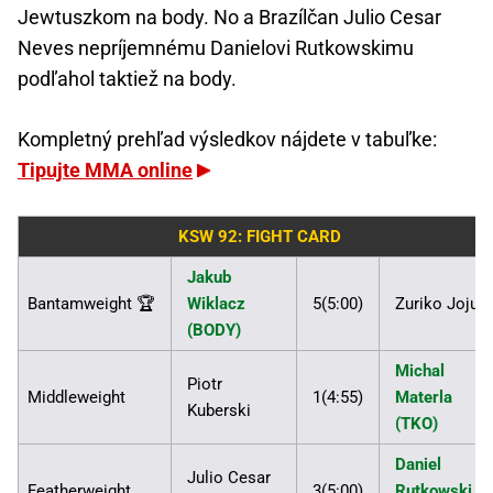
Jewtuszkom na body. No a Brazílčan Julio Cesar
Neves nepríjemnému Danielovi Rutkowskimu
podľahol taktiež na body.
Kompletný prehľad výsledkov nájdete v tabuľke:
Tipujte MMA online
KSW 92: FIGHT CARD
Jakub
Bantamweight 🏆
Wiklacz
5(5:00)
Zuriko Jojua
(BODY)
Michal
Piotr
Middleweight
1(4:55)
Materla
Kuberski
(TKO)
Daniel
Julio Cesar
Featherweight
3(5:00)
Rutkowski