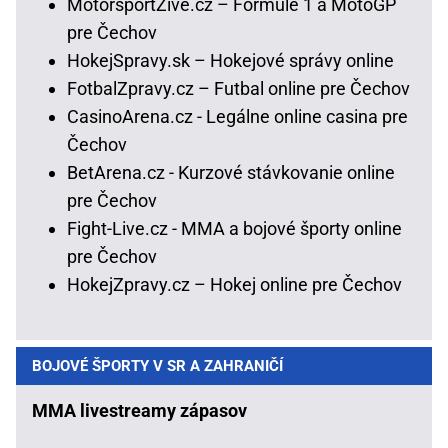
MotorsportŽivě.cz – Formule 1 a MotoGP
pre Čechov
HokejSpravy.sk – Hokejové správy online
FotbalZpravy.cz – Futbal online pre Čechov
CasinoArena.cz - Legálne online casina pre
Čechov
BetArena.cz - Kurzové stávkovanie online
pre Čechov
Fight-Live.cz - MMA a bojové športy online
pre Čechov
HokejZpravy.cz – Hokej online pre Čechov
BOJOVÉ ŠPORTY V SR A ZAHRANIČÍ
MMA livestreamy zápasov