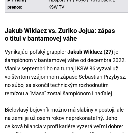
▶️ Priamy
Tipsport TV
|
Voyo
| Nova Sport 2 |
prenos:
KSW TV
Jakub Wiklacz vs. Zuriko Jojua: zápas
o titul v bantamovej váhe
Vynikajúci poľský grappler
Jakub Wiklacz
(27)
je
šampiónom v bantamovej váhe od decembra 2022.
Vlani v septembri ho na turnaji KSW 86 vyzval už
vo štvrtom vzájomnom zápase Sebastian Przybysz,
no súboj sa skončil technickým rozhodnutím
remízou a "Masa" zostal šampiónom i naďalej.
Bielovlasý bojovník možno má slabiny v postoji, ale
na zemi je už osem rokov neprekonateľný. Jeho
celková bilancia v profi kariére vyzerá veľmi dobre: