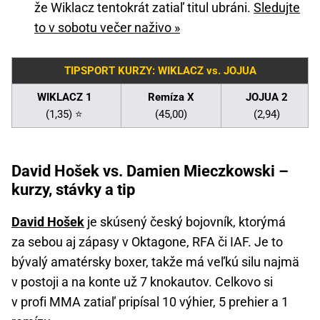
že Wiklacz tentokrát zatiaľ titul ubráni.
Sledujte
to v sobotu večer naživo »
TIPSPORT KURZY: WIKLACZ vs. JOJUA
WIKLACZ 1
Remíza X
JOJUA 2
(1,35) ⭐
(45,00)
(2,94)
David Hošek vs. Damien Mieczkowski –
kurzy, stávky a tip
David Hošek
je skúsený český bojovník, ktorýmá
za sebou aj zápasy v Oktagone, RFA či IAF. Je to
bývalý amatérsky boxer, takže má veľkú silu najmä
v postoji a na konte už 7 knokautov. Celkovo si
v profi MMA zatiaľ pripísal 10 výhier, 5 prehier a 1