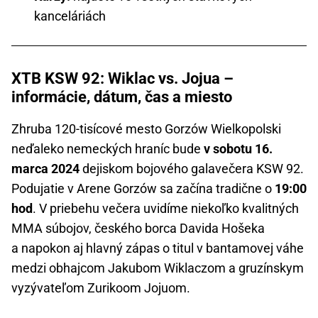
kanceláriách
XTB KSW 92: Wiklac vs. Jojua –
informácie, dátum, čas a miesto
Zhruba 120-tisícové mesto Gorzów Wielkopolski
neďaleko nemeckých hraníc bude
v sobotu 16.
marca 2024
dejiskom bojového galavečera KSW 92.
Podujatie v Arene Gorzów sa začína tradične o
19:00
hod
. V priebehu večera uvidíme niekoľko kvalitných
MMA súbojov, českého borca Davida Hošeka
a napokon aj hlavný zápas o titul v bantamovej váhe
medzi obhajcom Jakubom Wiklaczom a gruzínskym
vyzývateľom Zurikoom Jojuom.