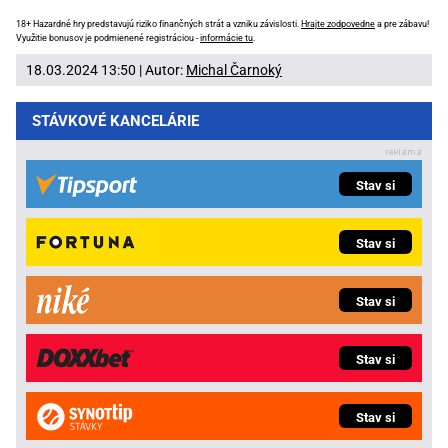
18+ Hazardné hry predstavujú riziko finančných strát a vzniku závislosti.
Hrajte zodpovedne
a pre zábavu!
Využitie bonusov je podmienené registráciou -
informácie tu
.
18.03.2024 13:50 | Autor:
Michal Čarnoký
STÁVKOVÉ KANCELÁRIE
Stav si
Stav si
Stav si
Stav si
Stav si