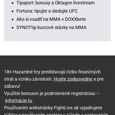
Tipsport: bonusy a Oktagon livestream
Fortuna: tipujte a sledujte UFC
Ako si vsadiť na MMA v DOXXbete
SYNOTtip kurzové stávky na MMA
18+ Hazardné hry predstavujú riziko finančných
strát a vzniku závislosti.
Hrajte zodpovedne
a pre
zábavu!
Využitie bonusov je podmienené registráciou –
informácie tu
.
Používaním webstránky FightLive.sk vyjadrujete
súhlas s používaním cookies v súlade s nastavením