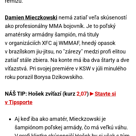
remízu.
Damien Mieczkowski
nemá zatiaľ veľa skúseností
ako profesionálny MMA bojovník. Je to poľský
amatérsky armádny šampión, má tituly
v organizáciích XFC aj WMMAF, hnedý opasok
v brazílskom jiu-jitsu, no "zárezy" medzi profi elitou
zatiaľ stále zbiera. Na konte má iba dva štarty a dve
víťazstvá. Pri svojej premiére v KSW v júli minulého
roku porazil Borysa Dzikowskiho.
NÁŠ TIP: Hošek zvíťazí (kurz
2,07
)
Stavte si
v Tipsporte
Aj keď iba ako amatér, Mieckzowski je
šampiónom poľskej armády, čo má veľkú váhu.
V profi klietke skúsenejší Hošek by si však s tým