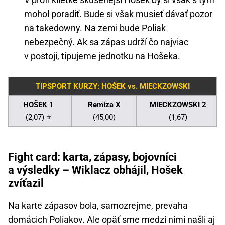
mohol poradiť. Bude si však musieť dávať pozor
na takedowny. Na zemi bude Poliak
nebezpečný. Ak sa zápas udrží čo najviac
v postoji, tipujeme jednotku na Hošeka.
TIPSPORT KURZY: HOŠEK vs. MIECKZOWSKI
HOŠEK 1
Remíza X
MIECKZOWSKI 2
(2,07) ⭐
(45,00)
(1,67)
Fight card: karta, zápasy, bojovníci
a výsledky – Wiklacz obhájil, Hošek
zvíťazil
Na karte zápasov bola, samozrejme, prevaha
domácich Poliakov. Ale opäť sme medzi nimi našli aj