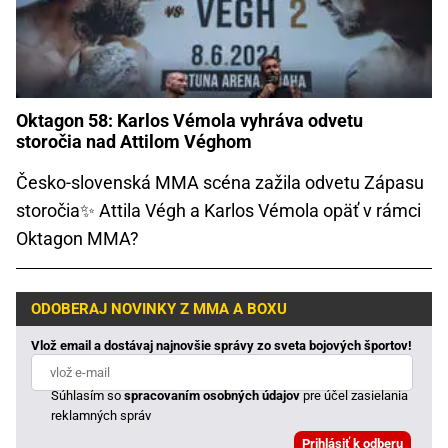
Oktagon 58: Karlos Vémola vyhráva odvetu
storočia nad Attilom Véghom
Česko-slovenská MMA scéna zažila odvetu Zápasu
storočia✨ Attila Végh a Karlos Vémola opäť v rámci
Oktagon MMA?
ODOBERAJ NOVINKY Z MMA A BOXU
Vlož email a dostávaj najnovšie správy zo sveta bojových športov!
Súhlasím so
spracovaním osobných údajov
pre účel zasielania
reklamných správ