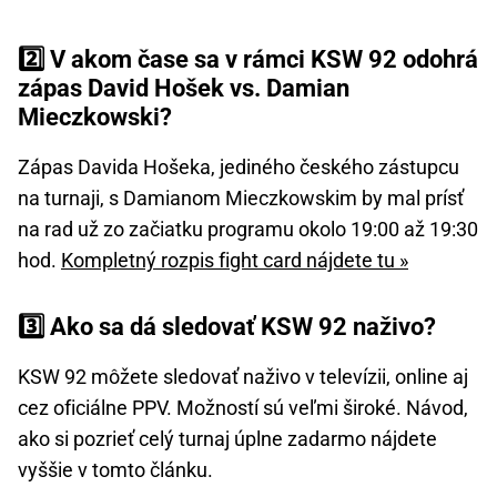
2️⃣ V akom čase sa v rámci KSW 92 odohrá
zápas David Hošek vs. Damian
Mieczkowski?
Zápas Davida Hošeka, jediného českého zástupcu
na turnaji, s Damianom Mieczkowskim by mal prísť
na rad už zo začiatku programu okolo 19:00 až 19:30
hod.
Kompletný rozpis fight card nájdete tu »
3️⃣ Ako sa dá sledovať KSW 92 naživo?
KSW 92 môžete sledovať naživo v televízii, online aj
cez oficiálne PPV. Možností sú veľmi široké. Návod,
ako si pozrieť celý turnaj úplne zadarmo nájdete
vyššie v tomto článku.