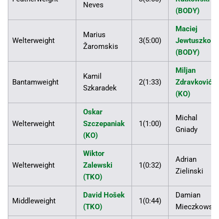
Neves
(BODY)
Maciej
Marius
Welterweight
3(5:00)
Jewtuszko
Žaromskis
(BODY)
Miljan
Kamil
Bantamweight
2(1:33)
Zdravković
Szkaradek
(KO)
Oskar
Michal
Welterweight
Szczepaniak
1(1:00)
Gniady
(KO)
Wiktor
Adrian
Welterweight
Zalewski
1(0:32)
Zielinski
(TKO)
David Hošek
Damian
Middleweight
1(0:44)
(TKO)
Mieczkowski