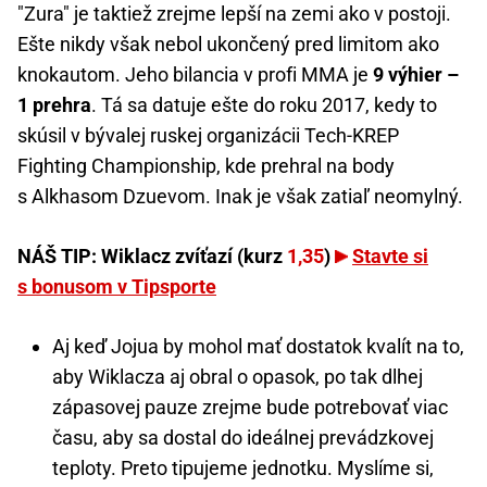
"Zura" je taktiež zrejme lepší na zemi ako v postoji.
Ešte nikdy však nebol ukončený pred limitom ako
knokautom. Jeho bilancia v profi MMA je
9 výhier –
1 prehra
. Tá sa datuje ešte do roku 2017, kedy to
skúsil v bývalej ruskej organizácii Tech-KREP
Fighting Championship, kde prehral na body
s Alkhasom Dzuevom. Inak je však zatiaľ neomylný.
NÁŠ TIP: Wiklacz zvíťazí (kurz
1,35
)
Stavte si
s bonusom v Tipsporte
Aj keď Jojua by mohol mať dostatok kvalít na to,
aby Wiklacza aj obral o opasok, po tak dlhej
zápasovej pauze zrejme bude potrebovať viac
času, aby sa dostal do ideálnej prevádzkovej
teploty. Preto tipujeme jednotku. Myslíme si,