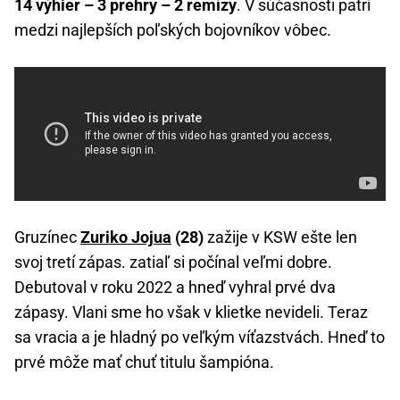
14 výhier – 3 prehry – 2 remízy
. V súčasnosti patrí
medzi najlepších poľských bojovníkov vôbec.
Gruzínec
Zuriko Jojua
(28)
zažije v KSW ešte len
svoj tretí zápas. zatiaľ si počínal veľmi dobre.
Debutoval v roku 2022 a hneď vyhral prvé dva
zápasy. Vlani sme ho však v klietke nevideli. Teraz
sa vracia a je hladný po veľkým víťazstvách. Hneď to
prvé môže mať chuť titulu šampióna.