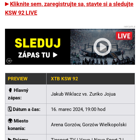
Kliknite sem, zaregistrujte sa, stavte si a sledujte
KSW 92 LIVE
PREVIEW
XTB KSW 92
🥊️ Hlavný
Jakub Wiklacz vs. Zuriko Jojua
zápas:
🗓️ Dátum a čas:
16. marec 2024, 19:00 hod
🌍 Miesto
Arena Gorzów, Gorzów Wielkopolski
konania: