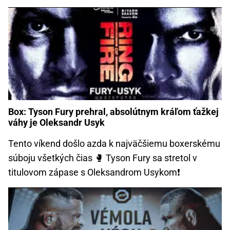
Box: Tyson Fury prehral, absolútnym kráľom ťažkej
váhy je Oleksandr Usyk
Tento víkend došlo azda k najväčšiemu boxerskému
súboju všetkých čias 🥊️ Tyson Fury sa stretol v
titulovom zápase s Oleksandrom Usykom❗