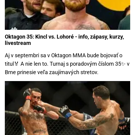
Oktagon 35: Kincl vs. Lohoré - info, zápasy, kurzy,
livestream
Aj v septembri sa v Oktagon MMA bude bojovať o
titul🏅 A nie len to. Turnaj s poradovým číslom 35✨ v
Brne prinesie veľa zaujímavých stretov.