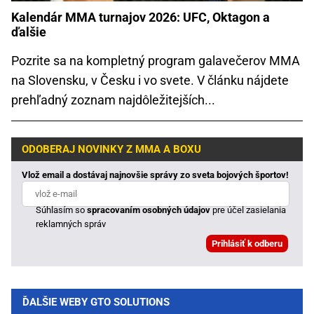
Kalendár MMA turnajov 2026: UFC, Oktagon a
ďalšie
Pozrite sa na kompletný program galavečerov MMA
na Slovensku, v Česku i vo svete. V článku nájdete
prehľadný zoznam najdôležitejších...
ODOBERAJ NOVINKY Z MMA A BOXU
Vlož email a dostávaj najnovšie správy zo sveta bojových športov!
Súhlasím so
spracovaním osobných údajov
pre účel zasielania
reklamných správ
ĎALŠIE WEBY GTO SOLUTIONS