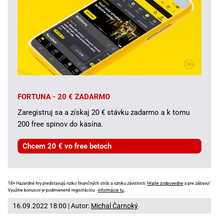
FORTUNA - 20 € ZADARMO
Zaregistruj sa a získaj 20 € stávku zadarmo a k tomu
200 free spinov do kasína.
Chcem 20 € vo free betoch
18+ Hazardné hry predstavujú riziko finančných strát a vzniku závislosti.
Hrajte zodpovedne
a pre zábavu!
Využitie bonusov je podmienené registráciou -
informácie tu
.
16.09.2022 18:00 | Autor:
Michal Čarnoký