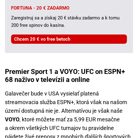
FORTUNA - 20 € ZADARMO
Zaregistruj sa a získaj 20 € stávku zadarmo a k tomu
200 free spinov do kasína.
Chcem 20 € vo free betoch
Premier Sport 1 a VOYO: UFC on ESPN+
68 naživo v televízii a online
Galavečer bude v USA vysielať platená
streamovacia služba ESPN+, ktorá však na našom
území dostupná nie je. Alternatívou je však naše
VOYO
, ktoré môžete mať za 5,99 EUR mesačne
a okrem všetkých UFC turnajov tu pravidelne
nájdete živé prenosy z mnohých ďalších športových