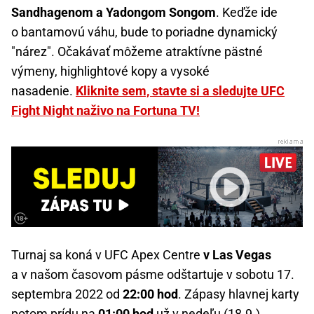
Sandhagenom a Yadongom Songom
. Keďže ide
o bantamovú váhu, bude to poriadne dynamický
"nárez". Očakávať môžeme atraktívne pästné
výmeny, highlightové kopy a vysoké
nasadenie.
Kliknite sem, stavte si a sledujte UFC
Fight Night naživo na Fortuna TV!
Turnaj sa koná v UFC Apex Centre
v Las Vegas
a v našom časovom pásme odštartuje v sobotu 17.
septembra 2022 od
22:00 hod
. Zápasy hlavnej karty
potom prídu na
01:00 hod
už v nedeľu (18.9.)