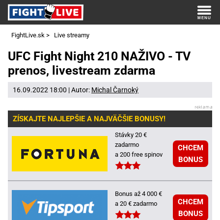
FightLive.sk
>
Live streamy
UFC Fight Night 210 NAŽIVO - TV
prenos, livestream zdarma
16.09.2022 18:00 | Autor:
Michal Čarnoký
ZÍSKAJTE NAJLEPŠIE A NAJVÄČŠIE BONUSY!
Stávky 20 €
zadarmo
CHCEM
a 200 free spinov
BONUS
Bonus až 4 000 €
CHCEM
a 20 € zadarmo
BONUS