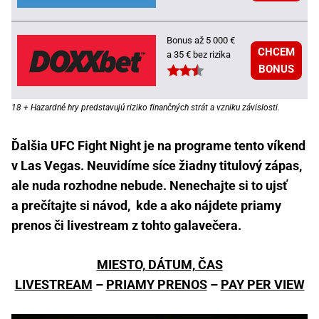
Bonus až 5 000 €
CHCEM
a 35 € bez rizika
BONUS
18 + Hazardné hry predstavujú riziko finančných strát a vzniku závislosti.
Ďalšia UFC Fight Night je na programe tento víkend
v Las Vegas. Neuvidíme síce žiadny titulový zápas,
ale nuda rozhodne nebude. Nenechajte si to ujsť
a prečítajte si návod, kde a ako nájdete priamy
prenos či livestream z tohto galavečera.
MIESTO, DÁTUM, ČAS
LIVESTREAM
–
PRIAMY PRENOS
–
PAY PER VIEW