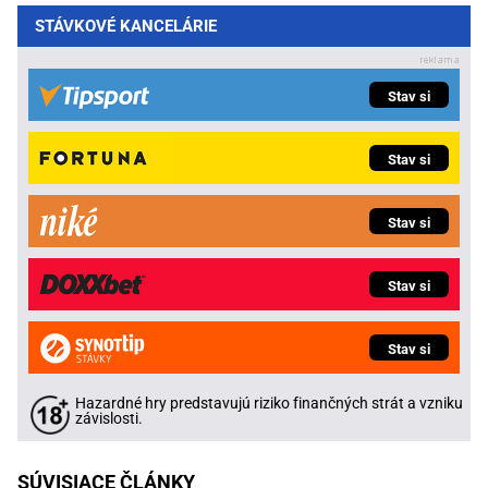
STÁVKOVÉ KANCELÁRIE
Stav si
Stav si
Stav si
Stav si
Stav si
Hazardné hry predstavujú riziko finančných strát a vzniku
závislosti.
SÚVISIACE ČLÁNKY