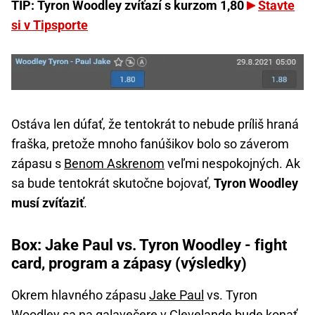
TIP: Tyron Woodley zvíťazí s kurzom 1,80
Stavte
si v Tipsporte
Ostáva len dúfať, že tentokrát to nebude príliš hraná
fraška, pretože mnoho fanúšikov bolo so záverom
zápasu s
Benom Askrenom
veľmi nespokojných. Ak
sa bude tentokrát skutočne bojovať,
Tyron Woodley
musí zvíťaziť
.
Box: Jake Paul vs. Tyron Woodley - fight
card, program a zápasy (výsledky)
Okrem hlavného zápasu
Jake Paul
vs. Tyron
Woodley sa na galavečere v Clevelande bude konať