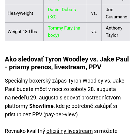
Daniel Dubois
Joe
Heavyweight
vs.
(KO)
Cusumano
Tommy Fury (na
Anthony
Weight 180 lbs
vs.
body)
Taylor
Ako sledovať Tyron Woodley vs. Jake Paul
- priamy prenos, livestream, PPV
Špeciálny
boxerský zápas
Tyron Woodley vs. Jake
Paul budete môcť v noci zo soboty 28. augusta
na nedeľu 29. augusta sledovať prostredníctvom
platformy
Showtime
, kde je potrebné zakúpiť si
prístup cez PPV (pay-per-view).
Rovnako kvalitný
oficiálny livestream
si môžete