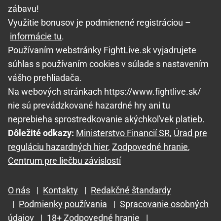
zábavu!
Využitie bonusov je podmienené registráciou –
informácie tu
.
Používaním webstránky FightLive.sk vyjadrujete
súhlas s používaním cookies v súlade s nastavením
vášho prehliadača.
Na webových stránkach https://www.fightlive.sk/
nie sú prevádzkované hazardné hry ani tu
neprebieha sprostredkovanie akýchkoľvek platieb.
Dôležité odkazy:
Ministerstvo Financií SR
,
Úrad pre
reguláciu hazardných hier
,
Zodpovedné hranie
,
Centrum pre liečbu závislostí
O nás
|
Kontakty
|
Redakčné štandardy
|
Podmienky používania
|
Spracovanie osobných
údajov
|
18+ Zodpovedné hranie
|