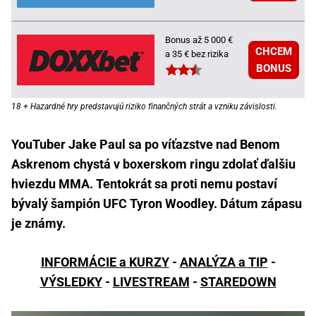
Bonus až 5 000 €
CHCEM
a 35 € bez rizika
BONUS
18 + Hazardné hry predstavujú riziko finančných strát a vzniku závislosti.
YouTuber Jake Paul sa po víťazstve nad Benom
Askrenom chystá v boxerskom ringu zdolať ďalšiu
hviezdu MMA. Tentokrát sa proti nemu postaví
bývalý šampión UFC Tyron Woodley. Dátum zápasu
je známy.
INFORMÁCIE a KURZY
-
ANALÝZA a TIP
-
VÝSLEDKY
-
LIVESTREAM
-
STAREDOWN