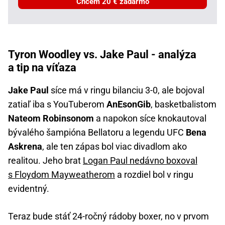
Chcem 20 € zadarmo
Tyron Woodley vs. Jake Paul - analýza
a tip na víťaza
Jake Paul
síce má v ringu bilanciu 3-0, ale bojoval
zatiaľ iba s YouTuberom
AnEsonGib
, basketbalistom
Nateom Robinsonom
a napokon síce knokautoval
bývalého šampióna Bellatoru a legendu UFC
Bena
Askrena
, ale ten zápas bol viac divadlom ako
realitou. Jeho brat
Logan Paul nedávno boxoval
s Floydom Mayweatherom
a rozdiel bol v ringu
evidentný.
Teraz bude stáť 24-ročný rádoby boxer, no v prvom