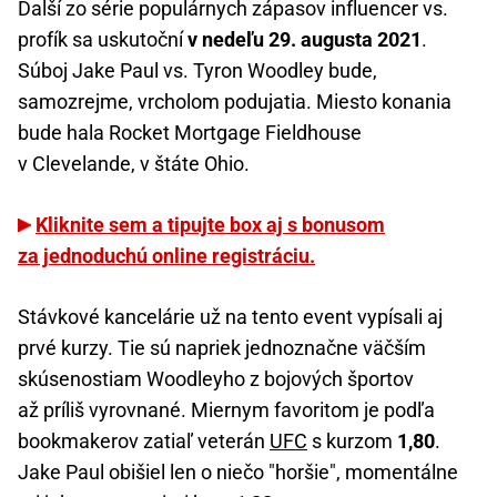
Ďalší zo série populárnych zápasov influencer vs.
profík sa uskutoční
v nedeľu 29. augusta 2021
.
Súboj Jake Paul vs. Tyron Woodley bude,
samozrejme, vrcholom podujatia. Miesto konania
bude hala Rocket Mortgage Fieldhouse
v Clevelande, v štáte Ohio.
Kliknite sem a tipujte box aj s bonusom
za jednoduchú online registráciu.
Stávkové kancelárie už na tento event vypísali aj
prvé kurzy. Tie sú napriek jednoznačne väčším
skúsenostiam Woodleyho z bojových športov
až príliš vyrovnané. Miernym favoritom je podľa
bookmakerov zatiaľ veterán
UFC
s kurzom
1,80
.
Jake Paul obišiel len o niečo "horšie", momentálne