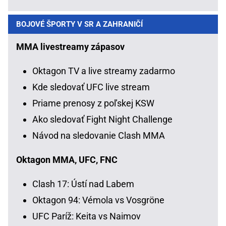
BOJOVÉ ŠPORTY V SR A ZAHRANIČÍ
MMA livestreamy zápasov
Oktagon TV a live streamy zadarmo
Kde sledovať UFC live stream
Priame prenosy z poľskej KSW
Ako sledovať Fight Night Challenge
Návod na sledovanie Clash MMA
Oktagon MMA, UFC, FNC
Clash 17: Ústí nad Labem
Oktagon 94: Vémola vs Vosgröne
UFC Paríž: Keita vs Naimov