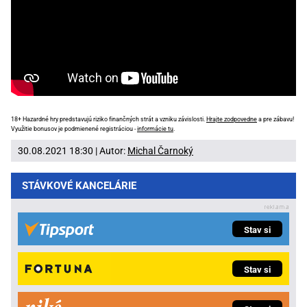
18+ Hazardné hry predstavujú riziko finančných strát a vzniku závislosti.
Hrajte zodpovedne
a pre zábavu!
Využitie bonusov je podmienené registráciou -
informácie tu
.
30.08.2021 18:30 | Autor:
Michal Čarnoký
STÁVKOVÉ KANCELÁRIE
Stav si
Stav si