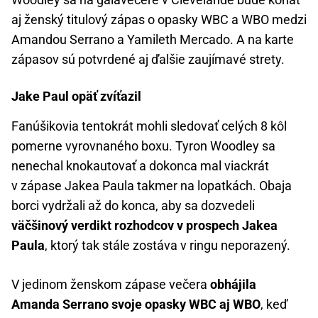
aj ženský titulový zápas o opasky WBC a WBO medzi
Amandou Serrano a Yamileth Mercado. A na karte
zápasov sú potvrdené aj ďalšie zaujímavé strety.
Jake Paul opäť zvíťazil
Fanúšikovia tentokrát mohli sledovať celých 8 kôl
pomerne vyrovnaného boxu. Tyron Woodley sa
nenechal knokautovať a dokonca mal viackrát
v zápase Jakea Paula takmer na lopatkách. Obaja
borci vydržali až do konca, aby sa dozvedeli
väčšinový verdikt rozhodcov v prospech Jakea
Paula
, ktorý tak stále zostáva v ringu neporazený.
V jedinom ženskom zápase večera
obhájila
Amanda Serrano svoje opasky WBC aj WBO
, keď