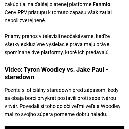
zakúpiť aj na ďalšej platenej platforme
Fanmio
.
Ceny PPV prístupu k tomuto zápasu však zatiaľ
neboli zverejnené.
Priamy prenos v televízii neočakávame, keďže
všetky exkluzívne vysielacie práva majú práve
spomínané dve platformy, ktoré ich predávajú.
Video: Tyron Woodley vs. Jake Paul -
staredown
Pozrite si oficiálny staredown pred zápasom, kedy
sa obaja borci prvýkrát postavili proti sebe tvárou
v tvár. Povedali si toho do očí veľmi veľa a Woodley
mal zo svojho súpera pomerne dobrú náladu.