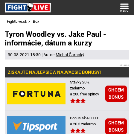
FightLive.sk
>
Box
Tyron Woodley vs. Jake Paul -
informácie, dátum a kurzy
30.08.2021 18:30 | Autor:
Michal Čarnoký
ZÍSKAJTE NAJLEPŠIE A NAJVÄČŠIE BONUSY!
Stávky 20 €
zadarmo
CHCEM
a 200 free spinov
BONUS
Bonus až 4 000 €
CHCEM
a 20 € zadarmo
BONUS