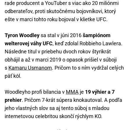
rade producent a YouTuber s viac ako 20 miliónmi
odberateľov, proti skutočnému bojovníkovi, ktorý
ešte v marci tohto roku bojoval v klietke UFC.
Tyron Woodley
sa stal v júni 2016
šampiónom
welterovej váhy UFC
, keď zdolal Robbieho Lawlera.
Následne titul v priebehu dvoch rokov štyrikrát
obhájil a až v marci 2019 o opasok prišiel v súboji
s
Kamaru Usmanom
. Pričom to s ním vydržal celých
päť kôl.
Woodleyho profi bilancia v
MMA
je
19 výhier a 7
prehier
. Pričom 7-krát súpera knokautoval. A podľa
jeho vlastných slov sa aj tento súboj s mladou
internetovou celebritou skončí rýchlym KO.