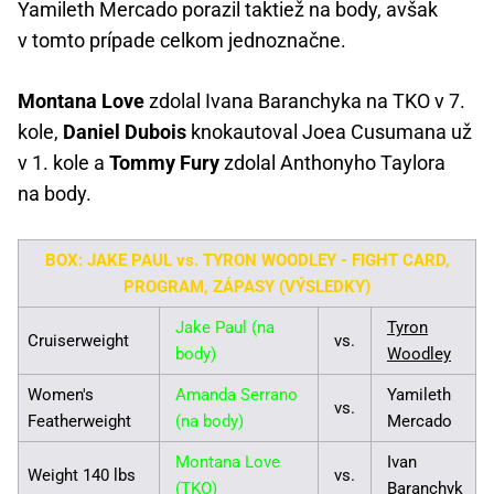
Yamileth Mercado porazil taktiež na body, avšak
v tomto prípade celkom jednoznačne.
Montana Love
zdolal Ivana Baranchyka na TKO v 7.
kole,
Daniel Dubois
knokautoval Joea Cusumana už
v 1. kole a
Tommy Fury
zdolal Anthonyho Taylora
na body.
BOX: JAKE PAUL vs. TYRON WOODLEY - FIGHT CARD,
PROGRAM, ZÁPASY (VÝSLEDKY)
Jake Paul
(na
Tyron
Cruiserweight
vs.
body)
Woodley
Women's
Amanda Serrano
Yamileth
vs.
Featherweight
(na body)
Mercado
Montana Love
Ivan
Weight 140 lbs
vs.
(TKO)
Baranchyk