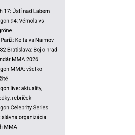
h 17: Ústí nad Labem
gon 94: Vémola vs
gröne
Paríž: Keita vs Naimov
32 Bratislava: Boj o hrad
endár MMA 2026
agon MMA: všetko
žité
gon live: aktuality,
edky, rebríček
gon Celebrity Series
 slávna organizácia
sh MMA