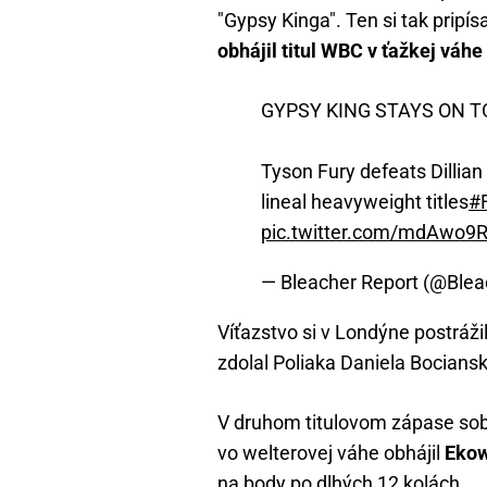
"Gypsy Kinga". Ten si tak pripís
obhájil titul WBC v ťažkej váh
GYPSY KING STAYS ON T
Tyson Fury defeats Dillian
lineal heavyweight titles
#
pic.twitter.com/mdAwo
— Bleacher Report (@Ble
Víťazstvo si v Londýne postrážil
zdolal Poliaka Daniela Bociansk
V druhom titulovom zápase sob
vo welterovej váhe obhájil
Eko
na body po dlhých 12 kolách.