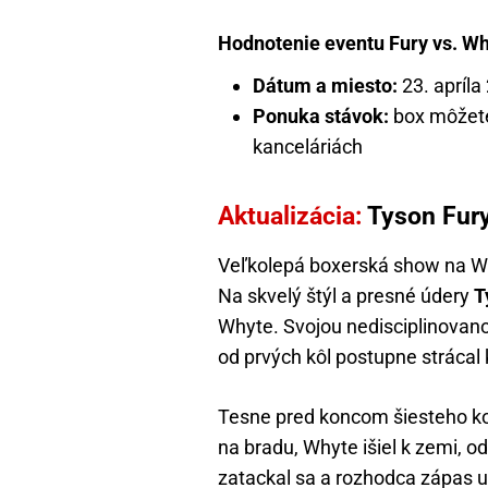
Hodnotenie eventu Fury vs. Wh
Dátum a miesto:
23. apríla
Ponuka stávok:
box môžete
kanceláriách
Aktualizácia:
Tyson Fury
Veľkolepá boxerská show na W
Na skvelý štýl a presné údery
T
Whyte. Svojou nedisciplinovan
od prvých kôl postupne strácal
Tesne pred koncom šiesteho kol
na bradu, Whyte išiel k zemi, odk
zatackal sa a rozhodca zápas 