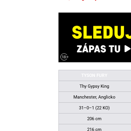
TYSON FURY
Thy Gypsy King
Manchester, Anglicko
31–0–1 (22 KO)
206 cm
216 cm