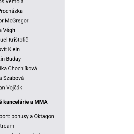
os Vémola
 Procházka
or McGregor
la Végh
el Krištofič
vít Klein
in Buday
ka Chochlíková
a Szabová
an Vojčák
é kancelárie a MMA
port: bonusy a Oktagon
stream