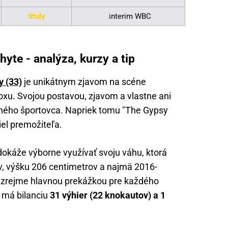
tituly
interim WBC
hyte - analýza, kurzy a tip
y (33)
je unikátnym zjavom na scéne
xu. Svojou postavou, zjavom a vlastne ani
tného športovca. Napriek tomu "The Gypsy
iel premožiteľa.
káže výborne využívať svoju váhu, ktorá
v, výšku 206 centimetrov a najmä 2016-
e zrejme hlavnou prekážkou pre každého
 má bilanciu
31 výhier (22 knokautov) a 1