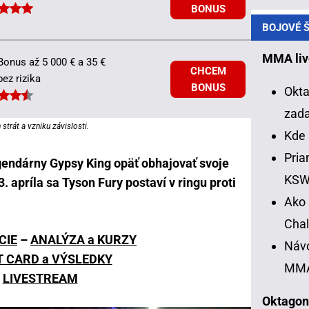
BONUS
BOJOVÉ Š
MMA liv
Bonus až 5 000 € a 35 €
CHCEM
bez rizika
BONUS
Okta
zad
strát a vzniku závislosti.
Kde 
Pria
gendárny Gypsy King opäť obhajovať svoje
KS
3. apríla sa Tyson Fury postaví v ringu proti
Ako 
Chal
CIE
–
ANALÝZA a KURZY
Návo
T CARD a VÝSLEDKY
MM
LIVESTREAM
Oktagon