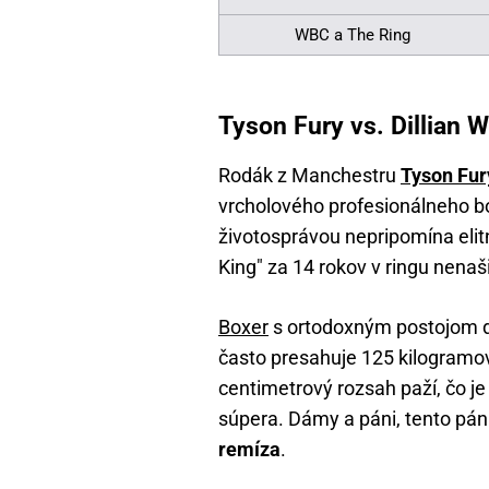
WBC a The Ring
Tyson Fury vs. Dillian W
Rodák z Manchestru
Tyson Fur
vrcholového profesionálneho bo
životosprávou nepripomína eli
King" za 14 rokov v ringu nenaš
Boxer
s ortodoxným postojom do
často presahuje 125 kilogramo
centimetrový rozsah paží, čo j
súpera. Dámy a páni, tento pán
remíza
.