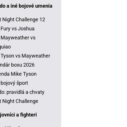
do a iné bojové umenia
t Night Challenge 12
 Fury vs Joshua
 Mayweather vs
quiao
 Tyson vs Mayweather
ndár boxu 2026
enda Mike Tyson
 bojový šport
o: pravidlá a chvaty
t Night Challenge
vníci a fighteri