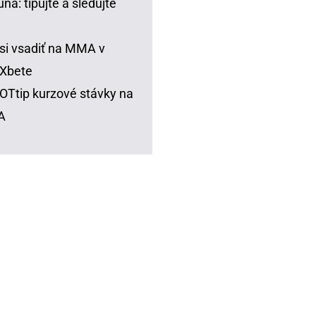
una: tipujte a sledujte
si vsadiť na MMA v
Xbete
Ttip kurzové stávky na
A