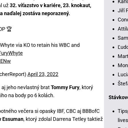
Karl
al už
32. víťazstvo v kariére, 23. knokaut,
Jiří
e a naďalej zostáva neporazený.
Con
Atti
OP 🏆
Samu
 Whyte via KO to retain his WBC and
Ľudo
FuryWhyte
Mart
9RENw
Moni
acherReport)
April 23, 2022
Luci
Štef
 aj jeho nevlastný brat
Tommy Fury
, ktorý
iho na body po 6 kolách.
Stávkov
Tips
otného večera si opasky IBF, CBC aj BBBofC
w Essuman
, ktorý zdolal Darrena Tetley taktiež
live