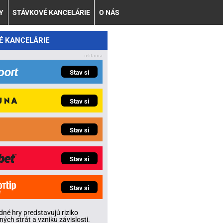
Y
STÁVKOVÉ KANCELÁRIE
O NÁS
É KANCELÁRIE
Stav si
Stav si
Stav si
Stav si
Stav si
né hry predstavujú riziko
ných strát a vzniku závislosti.