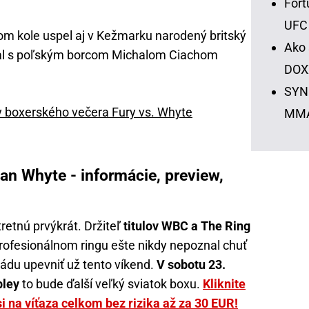
Fort
UFC
 kole uspel aj v Kežmarku narodený britský
Ako 
mal s poľským borcom Michalom Ciachom
DOX
SYNO
y boxerského večera Fury vs. Whyte
MM
ian Whyte - informácie, preview,
tretnú prvýkrát. Držiteľ
titulov WBC a The Ring
 profesionálnom ringu ešte nikdy nepoznal chuť
ádu upevniť už tento víkend.
V sobotu 23.
bley
to bude ďalší veľký sviatok boxu.
Kliknite
si na víťaza celkom bez rizika až za 30 EUR!