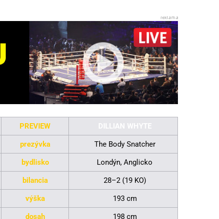
PREVIEW
DILLIAN WHYTE
prezývka
The Body Snatcher
bydlisko
Londýn, Anglicko
bilancia
28–2 (19 KO)
výška
193 cm
dosah
198 cm