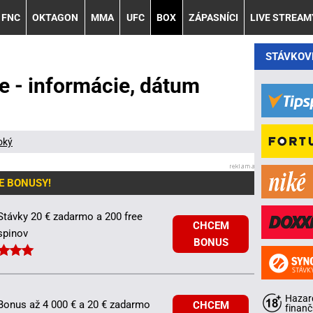
FNC
OKTAGON
MMA
UFC
BOX
ZÁPASNÍCI
LIVE STREAM
STÁVKOV
e - informácie, dátum
oký
E BONUSY!
Stávky 20 € zadarmo a 200 free
CHCEM
spinov
BONUS
Hazard
Bonus až 4 000 € a 20 € zadarmo
CHCEM
finanč