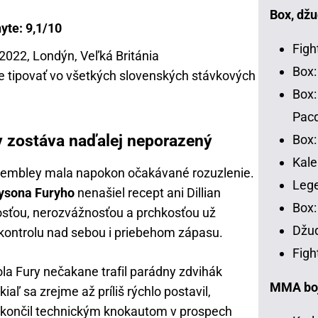
Box, džu
yte: 9,1/10
Figh
 2022, Londýn, Veľká Británia
Box:
 tipovať vo všetkých slovenských stávkových
Box:
Pac
 zostáva naďalej neporazený
Box:
Kale
embley mala napokon očakávané rozuzlenie.
Leg
ysona Furyho
nenašiel recept ani Dillian
Box:
osťou, nerozvážnosťou a prchkosťou už
Džud
 kontrolu nad sebou i priebehom zápasu.
Figh
a Fury nečakane trafil parádny zdvihák
MMA bojo
iaľ sa zrejme až príliš rýchlo postavil,
ukončil technickým knokautom v prospech