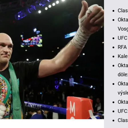
Clas
Okta
Vos
UFC 
RFA 
Kal
Okt
dôle
Okta
výsl
Okta
UFC:
Cla