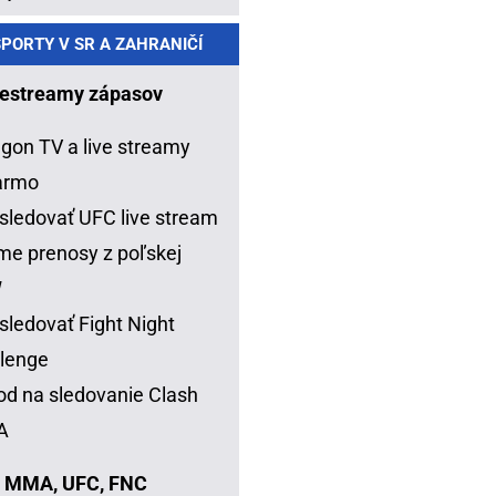
PORTY V SR A ZAHRANIČÍ
estreamy zápasov
gon TV a live streamy
armo
sledovať UFC live stream
me prenosy z poľskej
W
sledovať Fight Night
lenge
d na sledovanie Clash
A
 MMA, UFC, FNC