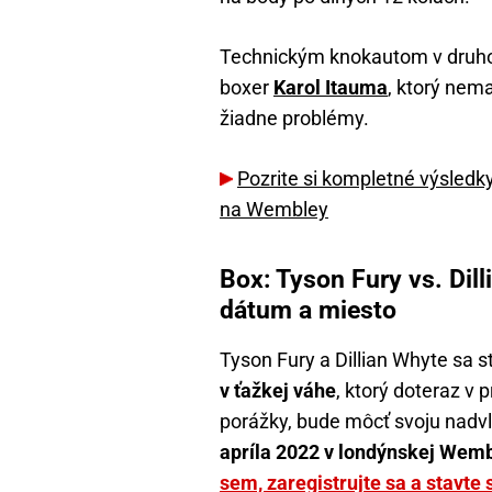
Technickým knokautom v druhom
boxer
Karol Itauma
, ktorý ne
žiadne problémy.
Pozrite si kompletné výsledk
na Wembley
Box: Tyson Fury vs. Dill
dátum a miesto
Tyson Fury a Dillian Whyte sa s
v ťažkej váhe
, ktorý doteraz v
porážky, bude môcť svoju nadvl
apríla 2022 v londýnskej Wem
sem, zaregistrujte sa a stavte 