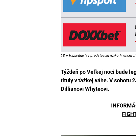
18 + Hazardné hry predstavujú riziko finančných 
Týždeň po Veľkej noci bude le
tituly v ťažkej váhe. V sobotu 2
Dillianovi Whyteovi.
INFORMÁ
FIGH