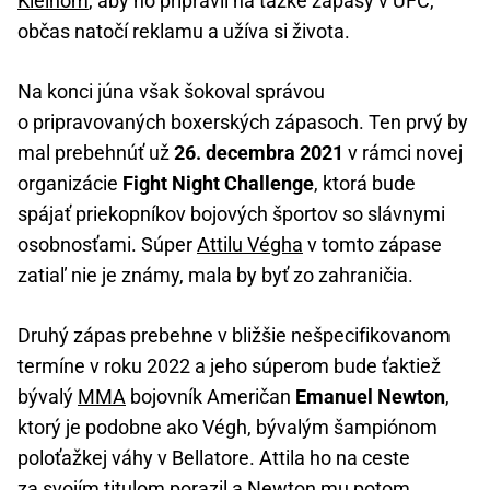
Kleinom
, aby ho pripravil na ťažké zápasy v UFC,
občas natočí reklamu a užíva si života.
Na konci júna však šokoval správou
o pripravovaných boxerských zápasoch. Ten prvý by
mal prebehnúť už
26. decembra 2021
v rámci novej
organizácie
Fight Night Challenge
, ktorá bude
spájať priekopníkov bojových športov so slávnymi
osobnosťami. Súper
Attilu Végha
v tomto zápase
zatiaľ nie je známy, mala by byť zo zahraničia.
Druhý zápas prebehne v bližšie nešpecifikovanom
termíne v roku 2022 a jeho súperom bude ťaktiež
bývalý
MMA
bojovník Američan
Emanuel Newton
,
ktorý je podobne ako Végh, bývalým šampiónom
poloťažkej váhy v Bellatore. Attila ho na ceste
za svojím titulom porazil a Newton mu potom