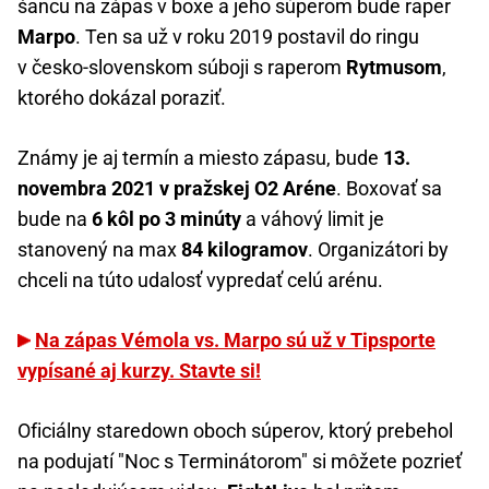
šancu na zápas v boxe a jeho súperom bude raper
Marpo
. Ten sa už v roku 2019 postavil do ringu
v česko-slovenskom súboji s raperom
Rytmusom
,
ktorého dokázal poraziť.
Známy je aj termín a miesto zápasu, bude
13.
novembra 2021 v pražskej O2 Aréne
. Boxovať sa
bude na
6 kôl po 3 minúty
a váhový limit je
stanovený na max
84 kilogramov
. Organizátori by
chceli na túto udalosť vypredať celú arénu.
Na zápas Vémola vs. Marpo sú už v Tipsporte
vypísané aj kurzy. Stavte si!
Oficiálny staredown oboch súperov, ktorý prebehol
na podujatí "Noc s Terminátorom" si môžete pozrieť