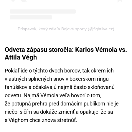
Príspevok, ktorý zdieľa Bojové sporty (@fightlive.cz)
Odveta zápasu storočia: Karlos Vémola vs.
Attila Végh
Pokiaľ ide o týchto dvoch borcov, tak okrem ich
vlastných splnených snov v boxerskom ringu
fanúšikovia očakávajú najmä často skloňovanú
odvetu. Najmä Vémola veľa hovorí o tom,
že potupná prehra pred domácim publikom nie je
niečo, s čím sa dokáže zmieriť a opakuje, že sa
s Véghom chce znova stretnúť.