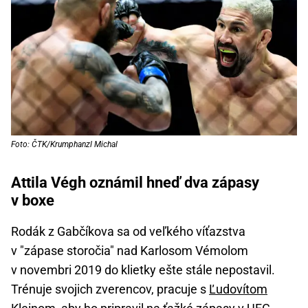
Foto: ČTK/Krumphanzl Michal
Attila Végh oznámil hneď dva zápasy
v boxe
Rodák z Gabčíkova sa od veľkého víťazstva
v "zápase storočia" nad Karlosom Vémolom
v novembri 2019 do klietky ešte stále nepostavil.
Trénuje svojich zverencov, pracuje s
Ľudovítom