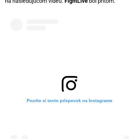
na nasledujúcom videu.
FightLive
bol pritom.
Pozrite si tento príspevok na Instagrame