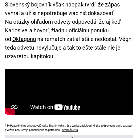
Slovenský bojovník však naopak tvrdí, že zápas
vyhral a už si nepotrebuje viac nič dokazovať.
Na otázky ohľadom odvety odpovedá, že aj keď
Karlos veľa hovorí, žiadnu oficiálnu ponuku
od
Oktagonu
na rematch zatiaľ stále nedostal. Végh
teda odvetu nevylučuje a tak to ešte stále nie je
uzavretou kapitolou.
18+ Hazardné hry predstavujú riziko finančných strát a vzniku závislosti.
Hrajte zodpovedne
a pre zábavu!
Využitie bonusov je podmienené registráciou -
informácie tu
.