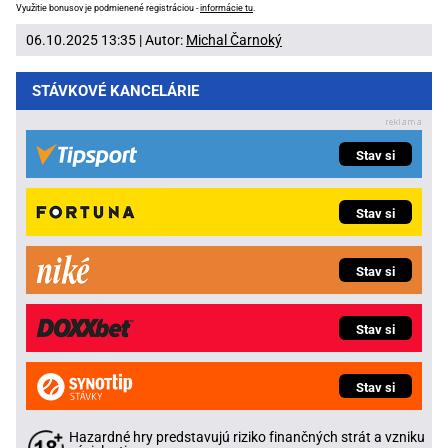
Využitie bonusov je podmienené registráciou -
informácie tu
.
06.10.2025 13:35 | Autor:
Michal Čarnoký
STÁVKOVÉ KANCELÁRIE
Stav si
Stav si
Stav si
Stav si
Stav si
Hazardné hry predstavujú riziko finančných strát a vzniku