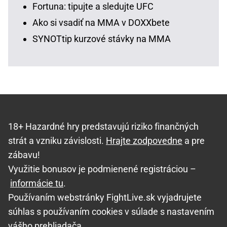
Fortuna: tipujte a sledujte UFC
Ako si vsadiť na MMA v DOXXbete
SYNOTtip kurzové stávky na MMA
18+ Hazardné hry predstavujú riziko finančných
strát a vzniku závislosti.
Hrajte zodpovedne
a pre
zábavu!
Využitie bonusov je podmienené registráciou –
informácie tu
.
Používaním webstránky FightLive.sk vyjadrujete
súhlas s používaním cookies v súlade s nastavením
vášho prehliadača.