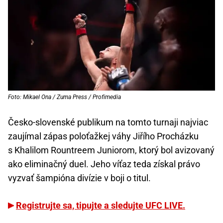
Foto: Mikael Ona / Zuma Press / Profimedia
Česko-slovenské publikum na tomto turnaji najviac
zaujímal zápas poloťažkej váhy Jiřího Procházku
s Khalilom Rountreem Juniorom, ktorý bol avizovaný
ako eliminačný duel. Jeho víťaz teda získal právo
vyzvať šampióna divízie v boji o titul.
Registrujte sa, tipujte a sledujte UFC LIVE.