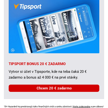
TIPSPORT BONUS 20 € ZADARMO
Vytvor si účet v Tipsporte, kde na teba čaká 20 €
zadarmo a bonus až 4 000 € na prvé stávky.
Chcem 20 € zadarmo
18+ Hazardné hry predstavujú riziko finančných strát a vzniku závislosti.
Hrajte zodpovedne
a pre zábavu!