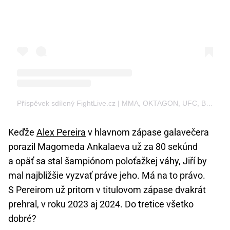
Příspěvek sdílený FightLive.cz | MMA, OKTAGON, UFC, BOX, K1 (@fightlive.cz)
Keďže
Alex Pereira
v hlavnom zápase galavečera
porazil Magomeda Ankalaeva už za 80 sekúnd
a opäť sa stal šampiónom poloťažkej váhy, Jiří by
mal najbližšie vyzvať práve jeho. Má na to právo.
S Pereirom už pritom v titulovom zápase dvakrát
prehral, v roku 2023 aj 2024. Do tretice všetko
dobré?