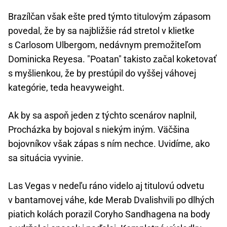
Brazílčan však ešte pred týmto titulovým zápasom
povedal, že by sa najbližšie rád stretol v klietke
s Carlosom Ulbergom, nedávnym premožiteľom
Dominicka Reyesa. "Poatan" takisto začal koketovať
s myšlienkou, že by prestúpil do vyššej váhovej
kategórie, teda heavyweight.
Ak by sa aspoň jeden z týchto scenárov naplnil,
Procházka by bojoval s niekým iným. Väčšina
bojovníkov však zápas s ním nechce. Uvidíme, ako
sa situácia vyvinie.
Las Vegas v nedeľu ráno videlo aj titulovú odvetu
v bantamovej váhe, kde Merab Dvalishvili po dlhých
piatich kolách porazil Coryho Sandhagena na body