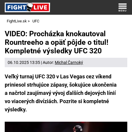
FightLive.sk
>
UFC
VIDEO: Procházka knokautoval
Rountreeho a opäť pôjde o titul!
Kompletné výsledky UFC 320
06.10.2025 13:35 | Autor:
Michal Čarnoký
Veľký turnaj UFC 320 v Las Vegas cez víkend
priniesol strhujúce zápasy, šokujúce ukončenia
a načrtol zaujímavý vývoj ďalších dejových línií
vo viacerých divíziách. Pozrite si kompletné
výsledky.