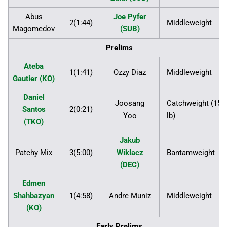
Abus
Joe Pyfer
2(1:44)
Middleweight
Magomedov
(SUB)
Prelims
Ateba
1(1:41)
Ozzy Diaz
Middleweight
Gautier (KO)
Daniel
Joosang
Catchweight (153
Santos
2(0:21)
Yoo
lb)
(TKO)
Jakub
Patchy Mix
3(5:00)
Wiklacz
Bantamweight
(DEC)
Edmen
Shahbazyan
1(4:58)
Andre Muniz
Middleweight
(KO)
Early Prelims