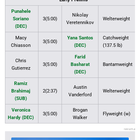
Punahele
Nikolay
Soriano
3(5:00)
Welterweight
Veretennikov
(DEC)
Macy
Yana Santos
Catchweight
3(5:00)
Chiasson
(DEC)
(137.5 lb)
Farid
Chris
3(5:00)
Basharat
Bantamweight
Gutierrez
(DEC)
Ramiz
Austin
Brahimaj
2(2:37)
Welterweight
Vanderford
(SUB)
Veronica
Brogan
3(5:00)
Flyweight (w)
Hardy (DEC)
Walker