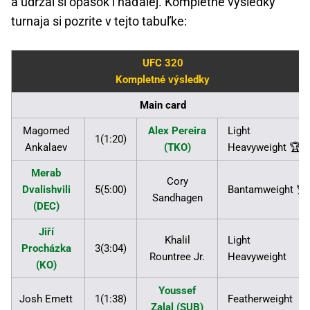
a udržal si opasok i naďalej. Kompletné výsledky
turnaja si pozrite v tejto tabuľke:
UFC 320
Kompletné výsledky
Main card
Magomed
Alex Pereira
Light
1(1:20)
Ankalaev
(TKO)
Heavyweight 🏆
Merab
Cory
Dvalishvili
5(5:00)
Bantamweight 🏆
Sandhagen
(DEC)
Jiří
Khalil
Light
Procházka
3(3:04)
Rountree Jr.
Heavyweight
(KO)
Youssef
Josh Emett
1(1:38)
Featherweight
Zalal (SUB)