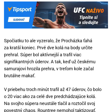
Spočiatku to ale vyzeralo, že Procházka ťahá
za kratší koniec. Prvé dve kolá na body určite
prehral. Súper bol aktívnejší a trafil viac
signifikantných úderov. A tak, keď už českému
samurajovi hrozila prehra, v treťom kole začal
brutálne makať.
V priebehu troch minút trafil až 47 úderov, čo bolo
o 20 viac ako za celé dve predchádzajúce kolá.
Na svojho súpera neustále tlačil a roztočil svoj
povestný chaos. Rountree nemohol taktizovať,