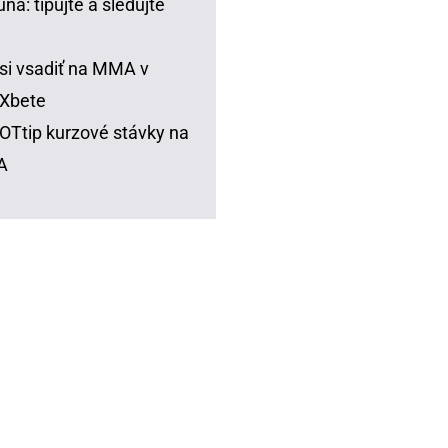
una: tipujte a sledujte
si vsadiť na MMA v
Xbete
Ttip kurzové stávky na
A