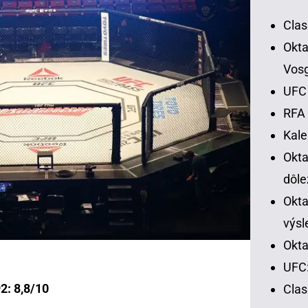
Clas
Okta
Vos
UFC 
RFA 
Kal
Okt
dôle
Okta
výsl
Okta
UFC:
2: 8,8/10
Cla