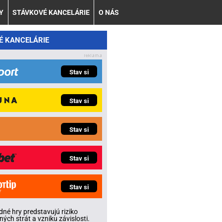
Y
STÁVKOVÉ KANCELÁRIE
O NÁS
É KANCELÁRIE
Stav si
Stav si
Stav si
Stav si
Stav si
né hry predstavujú riziko
ných strát a vzniku závislosti.