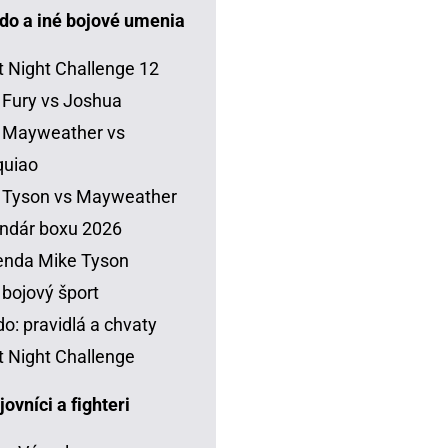
do a iné bojové umenia
t Night Challenge 12
 Fury vs Joshua
 Mayweather vs
quiao
 Tyson vs Mayweather
ndár boxu 2026
enda Mike Tyson
 bojový šport
o: pravidlá a chvaty
t Night Challenge
vníci a fighteri