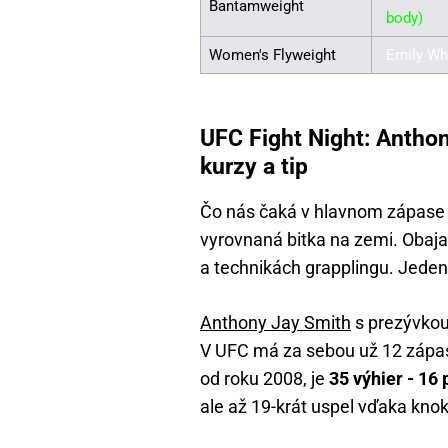
Bantamweight
body)
Women's Flyweight
Emily Wh
UFC Fight Night: Anthon
kurzy a tip
Čo nás čaká v hlavnom zápase 
vyrovnaná bitka na zemi. Obaja b
a technikách grapplingu. Jeden
Anthony Jay Smith
s prezývkou 
V UFC má za sebou už 12 zápasov
od roku 2008, je
35 výhier - 16 
ale až 19-krát uspel vďaka kno