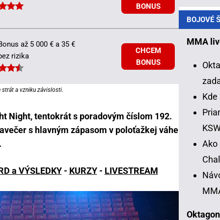
BONUS
BOJOVÉ Š
MMA liv
Bonus až 5 000 € a 35 €
CHCEM
bez rizika
BONUS
Okta
zad
strát a vzniku závislosti.
Kde 
Pria
ght Night, tentokrát s poradovým číslom 192.
KS
lavečer s hlavným zápasom v poloťažkej váhe
Ako 
.
Chal
RD a VÝSLEDKY
-
KURZY
-
LIVESTREAM
Návo
MM
Oktagon