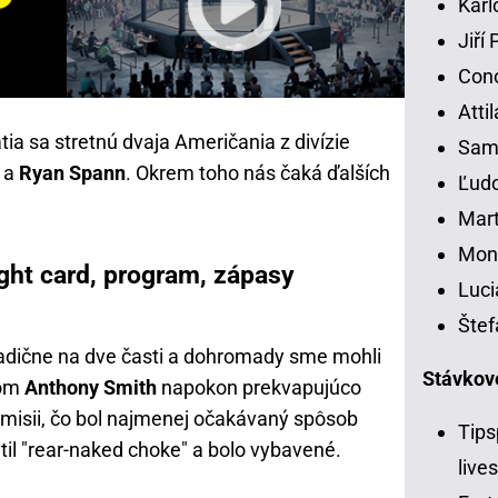
Karl
Jiří
Con
Atti
ia sa stretnú dvaja Američania z divízie
Samu
a
Ryan Spann
. Okrem toho nás čaká ďalších
Ľudo
Mart
Moni
ight card, program, zápasy
Luci
Štef
radične na dve časti a dohromady sme mohli
Stávkov
nom
Anthony Smith
napokon prekvapujúco
misii, čo bol najmenej očakávaný spôsob
Tips
til "rear-naked choke" a bolo vybavené.
live