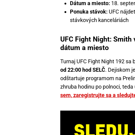
Dátum a miesto:
18. septe
Ponuka stávok:
UFC nájdet
stávkových kanceláriách
UFC Fight Night: Smith 
dátum a miesto
Turnaj UFC Fight Night 192 sa
od 22:00 hod SELČ
. Dejiskom 
odštartuje programom na Prelim
zhruba hodinu po polnoci, teda
sem, zaregistrujte sa a sledu