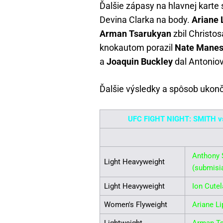
Ďalšie zápasy na hlavnej karte 
Devina Clarka na body.
Ariane 
Arman Tsarukyan
zbil Christo
knokautom porazil
Nate Mane
a
Joaquin Buckley
dal Antoniov
Ďalšie výsledky a spôsob ukonč
UFC FIGHT NIGHT: SMITH 
Anthony 
Light Heavyweight
(submisi
Light Heavyweight
Ion Cutel
Women's Flyweight
Ariane Li