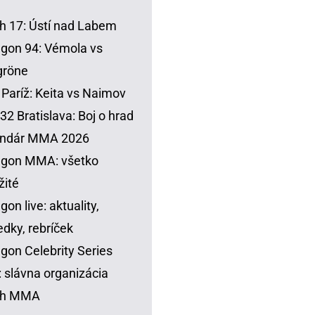
h 17: Ústí nad Labem
gon 94: Vémola vs
gröne
Paríž: Keita vs Naimov
32 Bratislava: Boj o hrad
endár MMA 2026
agon MMA: všetko
žité
gon live: aktuality,
edky, rebríček
gon Celebrity Series
 slávna organizácia
sh MMA