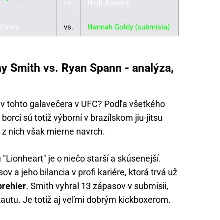
vs.
Heili Alateng
itmire
vs.
Hannah Goldy (submisia)
y Smith vs. Ryan Spann - analýza,
v tohto galavečera v UFC? Podľa všetkého
orci sú totiž výborní v brazílskom jiu-jitsu
 z nich však mierne navrch.
"Lionheart" je o niečo starší a skúsenejší.
 a jeho bilancia v profi kariére, ktorá trvá už
prehier
. Smith vyhral 13 zápasov v submisii,
kautu. Je totiž aj veľmi dobrým kickboxerom.