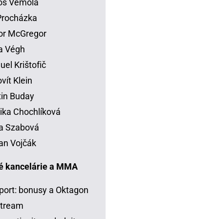
os Vémola
 Procházka
or McGregor
la Végh
el Krištofič
vít Klein
in Buday
ka Chochlíková
a Szabová
an Vojčák
é kancelárie a MMA
port: bonusy a Oktagon
stream