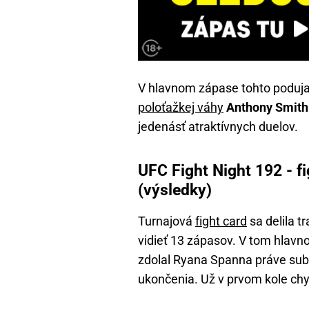
V hlavnom zápase tohto podujat
poloťažkej váhy
Anthony Smith
jedenásť atraktívnych duelov.
UFC Fight Night 192 - f
(výsledky)
Turnajová
fight card
sa delila t
vidieť 13 zápasov. V tom hlav
zdolal Ryana Spanna práve sub
ukončenia. Už v prvom kole chy