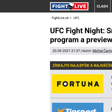
CLASH
FightLive.sk
>
UFC
UFC Fight Night: S
program a previe
20.09.2021 21:37 | Autor:
Michal Čarn
ZÍSKAJTE NAJLEPŠIE A NAJVÄČŠI