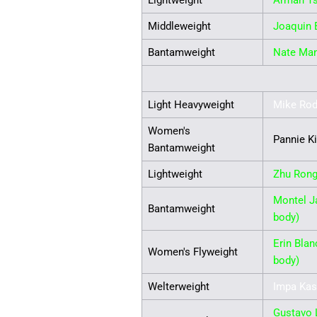
Lightweight
Arman Ts
Middleweight
Joaquin 
Bantamweight
Nate Man
Light Heavyweight
Mike Rod
Women's
Pannie K
Bantamweight
Lightweight
Zhu Rong
Montel J
Bantamweight
body)
Erin Blan
Women's Flyweight
body)
Welterweight
Impa Ka
Gustavo 