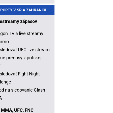
PORTY V SR A ZAHRANIČÍ
estreamy zápasov
gon TV a live streamy
armo
sledovať UFC live stream
me prenosy z poľskej
W
sledovať Fight Night
lenge
d na sledovanie Clash
A
 MMA, UFC, FNC