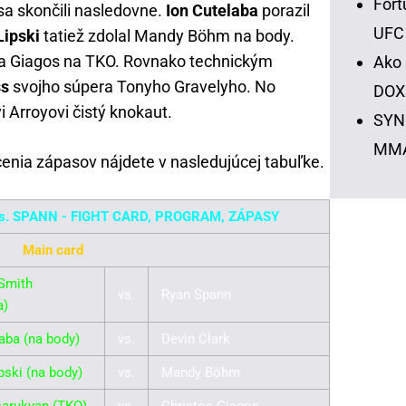
Fort
sa skončili nasledovne.
Ion Cutelaba
porazil
UFC
Lipski
tatiež zdolal Mandy Böhm na body.
sa Giagos na TKO. Rovnako technickým
Ako 
ss
svojho súpera Tonyho Gravelyho. No
DOX
i Arroyovi čistý knokaut.
SYNO
MM
enia zápasov nájdete v nasledujúcej tabuľke.
vs. SPANN - FIGHT CARD, PROGRAM, ZÁPASY
Main card
Smith
vs.
Ryan Spann
a)
aba (na body)
vs.
Devin Clark
pski (na body)
vs.
Mandy Böhm