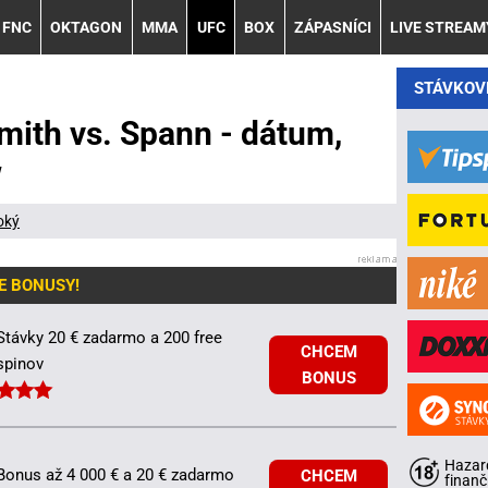
FNC
OKTAGON
MMA
UFC
BOX
ZÁPASNÍCI
LIVE STREAM
STÁVKOV
mith vs. Spann - dátum,
w
oký
E BONUSY!
Stávky 20 € zadarmo a 200 free
CHCEM
spinov
BONUS
Hazard
Bonus až 4 000 € a 20 € zadarmo
CHCEM
finanč