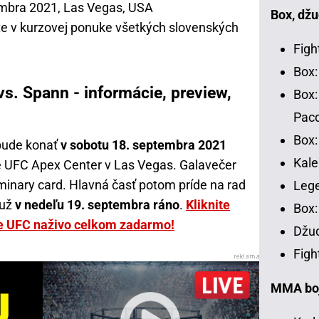
mbra 2021, Las Vegas, USA
Box, džu
e v kurzovej ponuke všetkých slovenských
Figh
Box:
vs. Spann - informácie, preview,
Box:
Pac
Box:
 bude konať
v sobotu 18. septembra 2021
Kale
je UFC Apex Center v Las Vegas. Galavečer
inary card. Hlavná časť potom príde na rad
Leg
 už
v nedeľu 19. septembra ráno
.
Kliknite
Box:
jte UFC naživo celkom zadarmo!
Džud
Figh
MMA bojo