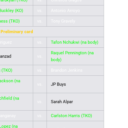
arukyan (TKO)
vs.
Christos Giagos
Buckley (KO)
vs.
Antonio Arroyo
ess (TKO)
vs.
Tony Gravely
Preliminary card
riguez
vs.
Tafon Nchukwi (na body)
Raquel Pennington (na
ianzad
vs.
body)
 (TKO)
vs.
Brandon Jenkins
ackson (na
vs.
JP Buys
chfield (na
vs.
Sarah Alpar
sanganay
vs.
Carlston Harris (TKO)
Lopez (na