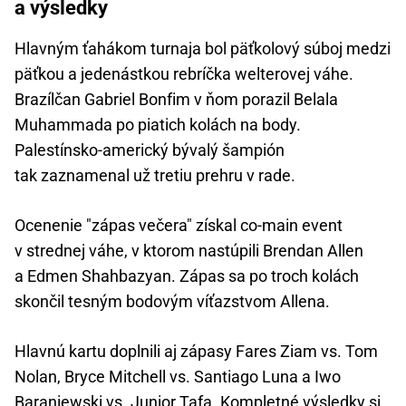
a výsledky
Hlavným ťahákom turnaja bol päťkolový súboj medzi
päťkou a jedenástkou rebríčka welterovej váhe.
Brazílčan Gabriel Bonfim v ňom porazil Belala
Muhammada po piatich kolách na body.
Palestínsko-americký bývalý šampión
tak zaznamenal už tretiu prehru v rade.
Ocenenie "zápas večera" získal co-main event
v strednej váhe, v ktorom nastúpili Brendan Allen
a Edmen Shahbazyan. Zápas sa po troch kolách
skončil tesným bodovým víťazstvom Allena.
Hlavnú kartu doplnili aj zápasy Fares Ziam vs. Tom
Nolan, Bryce Mitchell vs. Santiago Luna a Iwo
Baraniewski vs. Junior Tafa. Kompletné výsledky si