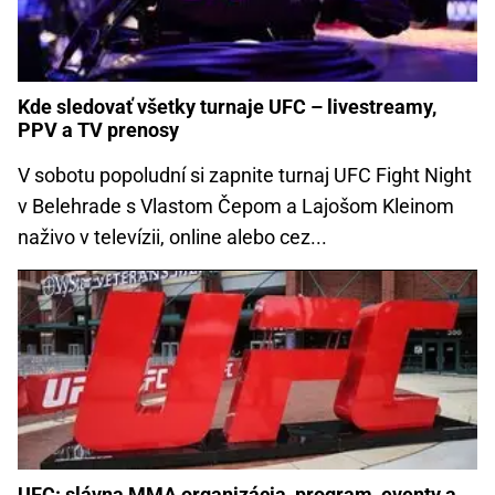
Kde sledovať všetky turnaje UFC – livestreamy,
PPV a TV prenosy
V sobotu popoludní si zapnite turnaj UFC Fight Night
v Belehrade s Vlastom Čepom a Lajošom Kleinom
naživo v televízii, online alebo cez...
UFC: slávna MMA organizácia, program, eventy a