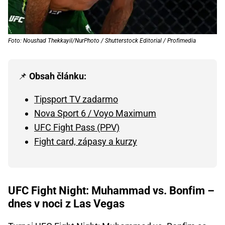
Foto: Noushad Thekkayil/NurPhoto / Shutterstock Editorial / Profimedia
📌
Obsah článku:
Tipsport TV zadarmo
Nova Sport 6 / Voyo Maximum
UFC Fight Pass (PPV)
Fight card, zápasy a kurzy
UFC Fight Night: Muhammad vs. Bonfim –
dnes v noci z Las Vegas