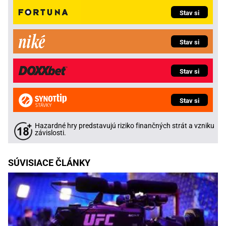
Stav si
Stav si
Stav si
Stav si
Hazardné hry predstavujú riziko finančných strát a vzniku
závislosti.
SÚVISIACE ČLÁNKY