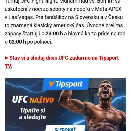
Turnaj UFC Fight Night: Muhammad vs. Bonfim sa
uskutoční v noci zo soboty na nedeľu v Meta APEX
v Las Vegas. Pre fanúšikov na Slovensku a v Česku
to znamená klasický americký čas. Úvodné prelims
zápasy štartujú o
23:00 h
a hlavná karta príde na rad
o
02:00 h
po polnoci.
Stav si a sleduj dnes UFC zadarmo na Tipsport
TV.