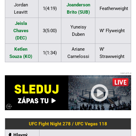
Jordan
Joanderson
1(4:19)
Featherweight
Leavitt
Brito (SUB)
Jeisla
Yuneisy
Chaves
3(5:00)
W' Flyweight
Duben
(DEC)
Ketlen
Ariane
W'
1(1:34)
Souza (KO)
Carnelossi
Strawweight
UFC Fight Night 278 / UFC Vegas 118
🥊️ Hlavný