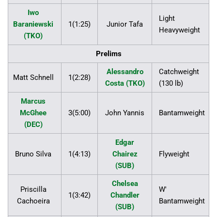
Iwo
Light
Baraniewski
1(1:25)
Junior Tafa
Heavyweight
(TKO)
Prelims
Alessandro
Catchweight
Matt Schnell
1(2:28)
Costa (TKO)
(130 lb)
Marcus
McGhee
3(5:00)
John Yannis
Bantamweight
(DEC)
Edgar
Bruno Silva
1(4:13)
Chairez
Flyweight
(SUB)
Chelsea
Priscilla
W'
1(3:42)
Chandler
Cachoeira
Bantamweight
(SUB)