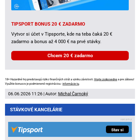
TIPSPORT BONUS 20 € ZADARMO
Vytvor si účet v Tipsporte, kde na teba čaká 20 €
zadarmo a bonus až 4 000 € na prvé stávky.
Chcem 20 € zadarmo
18+ Hazardné hry predstavujú riziko finančných strát a vzniku závislosti.
Hrajte zodpovedne
a pre zábavu!
Využitie bonusov je podmienené registráciou -
informácie tu
.
06.06.2026 11:26 | Autor:
Michal Čarnoký
STÁVKOVÉ KANCELÁRIE
Stav si