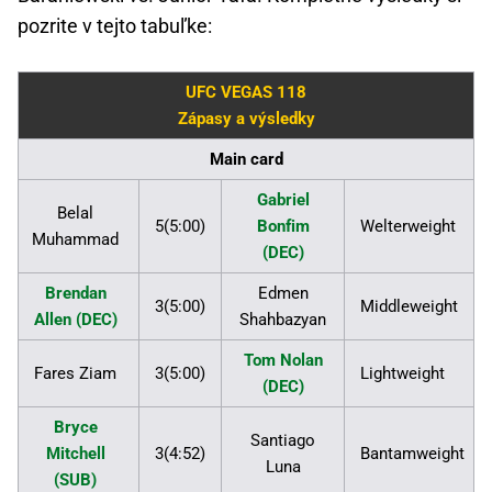
pozrite v tejto tabuľke:
UFC VEGAS 118
Zápasy a výsledky
Main card
Gabriel
Belal
5(5:00)
Bonfim
Welterweight
Muhammad
(DEC)
Brendan
Edmen
3(5:00)
Middleweight
Allen (DEC)
Shahbazyan
Tom Nolan
Fares Ziam
3(5:00)
Lightweight
(DEC)
Bryce
Santiago
Mitchell
3(4:52)
Bantamweight
Luna
(SUB)