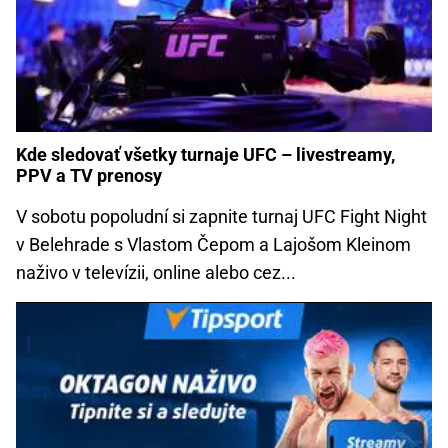
Kde sledovať všetky turnaje UFC – livestreamy,
PPV a TV prenosy
V sobotu popoludní si zapnite turnaj UFC Fight Night
v Belehrade s Vlastom Čepom a Lajošom Kleinom
naživo v televízii, online alebo cez...