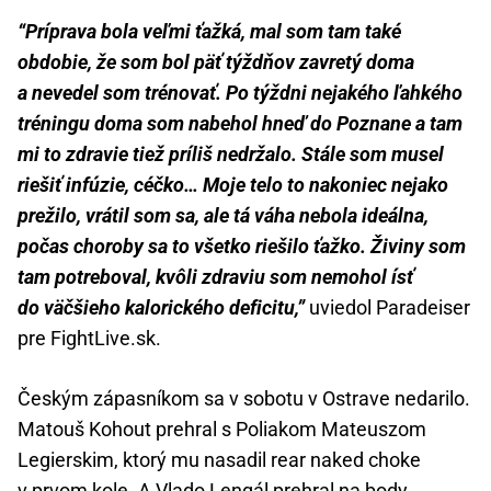
“Príprava bola veľmi ťažká, mal som tam také
obdobie, že som bol päť týždňov zavretý doma
a nevedel som trénovať. Po týždni nejakého ľahkého
tréningu doma som nabehol hneď do Poznane a tam
mi to zdravie tiež príliš nedržalo. Stále som musel
riešiť infúzie, céčko… Moje telo to nakoniec nejako
prežilo, vrátil som sa, ale tá váha nebola ideálna,
počas choroby sa to všetko riešilo ťažko. Živiny som
tam potreboval, kvôli zdraviu som nemohol ísť
do väčšieho kalorického deficitu,”
uviedol Paradeiser
pre FightLive.sk.
Českým zápasníkom sa v sobotu v Ostrave nedarilo.
Matouš Kohout prehral s Poliakom Mateuszom
Legierskim, ktorý mu nasadil rear naked choke
v prvom kole. A Vlado Lengál prehral na body