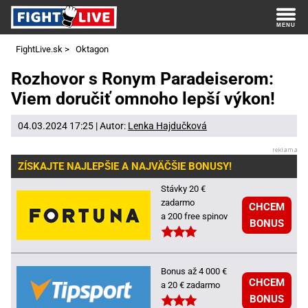
FightLive.sk
>
Oktagon
Rozhovor s Ronym Paradeiserom:
Viem doručiť omnoho lepší výkon!
04.03.2024 17:25 | Autor:
Lenka Hajdučková
ZÍSKAJTE NAJLEPŠIE A NAJVÄČŠIE BONUSY!
Stávky 20 €
zadarmo
CHCEM
a 200 free spinov
BONUS
Bonus až 4 000 €
CHCEM
a 20 € zadarmo
BONUS