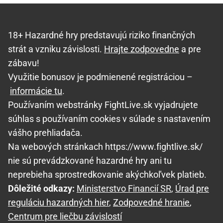
18+ Hazardné hry predstavujú riziko finančných
strát a vzniku závislosti.
Hrajte zodpovedne
a pre
zábavu!
Využitie bonusov je podmienené registráciou –
informácie tu
.
Používaním webstránky FightLive.sk vyjadrujete
súhlas s používaním cookies v súlade s nastavením
vášho prehliadača.
Na webových stránkach https://www.fightlive.sk/
nie sú prevádzkované hazardné hry ani tu
neprebieha sprostredkovanie akýchkoľvek platieb.
Dôležité odkazy:
Ministerstvo Financií SR
,
Úrad pre
reguláciu hazardných hier
,
Zodpovedné hranie
,
Centrum pre liečbu závislostí