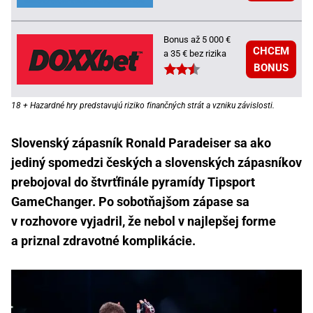
Bonus až 5 000 €
CHCEM
a 35 € bez rizika
BONUS
18 + Hazardné hry predstavujú riziko finančných strát a vzniku závislosti.
Slovenský zápasník Ronald Paradeiser sa ako
jediný spomedzi českých a slovenských zápasníkov
prebojoval do štvrťfinále pyramídy Tipsport
GameChanger. Po sobotňajšom zápase sa
v rozhovore vyjadril, že nebol v najlepšej forme
a priznal zdravotné komplikácie.