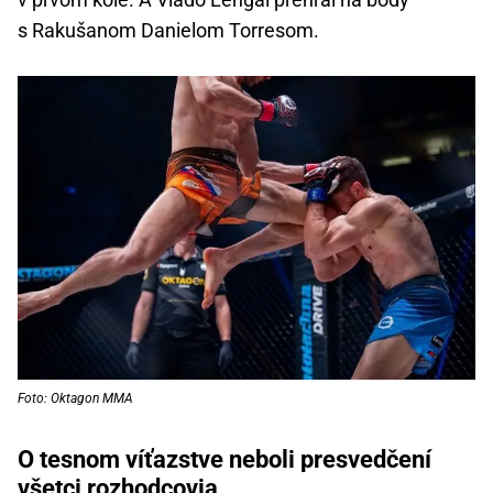
s Rakušanom Danielom Torresom.
Foto: Oktagon MMA
O tesnom víťazstve neboli presvedčení
všetci rozhodcovia