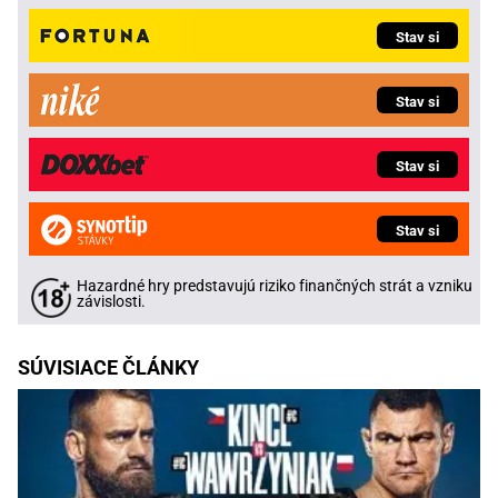
Stav si
Stav si
Stav si
Stav si
Hazardné hry predstavujú riziko finančných strát a vzniku
závislosti.
SÚVISIACE ČLÁNKY