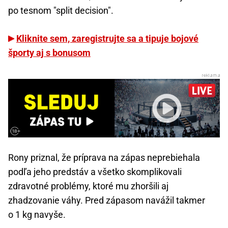
po tesnom "split decision".
Kliknite sem, zaregistrujte sa a tipuje bojové
športy aj s bonusom
Rony priznal, že príprava na zápas neprebiehala
podľa jeho predstáv a všetko skomplikovali
zdravotné problémy, ktoré mu zhoršili aj
zhadzovanie váhy. Pred zápasom navážil takmer
o 1 kg navyše.