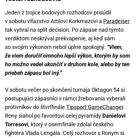
Jeden z trojice bodových rozhodcov prisúdil
v sobotu víťazstvo Attilovi Korkmazovi a
Paradeiser
tak vyhral na split decision. Po zápase nad týmto
verdiktom neskrýval prekvapenie, aj keď sám
so svojím výkonom nebol úplne spokojný:
“Viem,
že viem doručiť omnoho lepší výkon, ktorým by som
ho možno vedel ukončiť v druhom kole, alebo by ten
priebeh zápasu bol iný.”
V sobotu večer po skončení turnaja Oktagon 54 si
postupujúci zápasníci v rámci žrebovania vyberali
protivníkov do štvrťfinále
Tipsport GameChanger
.
Rony siahol po favoritovi celej pyramídy
Danielovi
Torresovi
, ktorý v osemfinále zdolal českého
fightera Vlada Lengála. Celý rozhovor s Ronym si