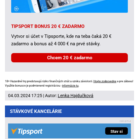
TIPSPORT BONUS 20 € ZADARMO
Vytvor si účet v Tipsporte, kde na teba čaká 20 €
zadarmo a bonus až 4 000 € na prvé stávky.
Chcem 20 € zadarmo
18+ Hazardné hry predstavujú riziko finančných strát a vzniku závislosti.
Hrajte zodpovedne
a pre zábavu!
Využitie bonusov je podmienené registráciou -
informácie tu
.
04.03.2024 17:25 | Autor:
Lenka Hajdučková
STÁVKOVÉ KANCELÁRIE
Stav si