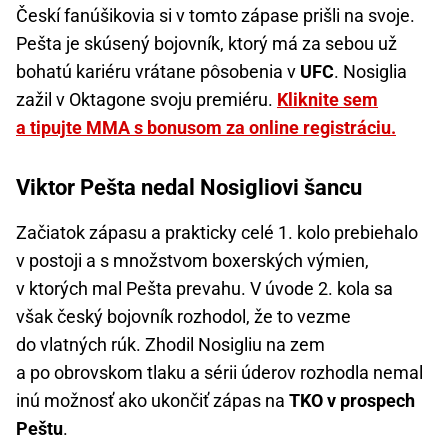
Českí fanúšikovia si v tomto zápase prišli na svoje.
Pešta je skúsený bojovník, ktorý má za sebou už
bohatú kariéru vrátane pôsobenia v
UFC
. Nosiglia
zažil v Oktagone svoju premiéru.
Kliknite sem
a tipujte MMA s bonusom za online registráciu.
Viktor Pešta nedal Nosigliovi šancu
Začiatok zápasu a prakticky celé 1. kolo prebiehalo
v postoji a s množstvom boxerských výmien,
v ktorých mal Pešta prevahu. V úvode 2. kola sa
však český bojovník rozhodol, že to vezme
do vlatných rúk. Zhodil Nosigliu na zem
a po obrovskom tlaku a sérii úderov rozhodla nemal
inú možnosť ako ukončiť zápas na
TKO v prospech
Peštu
.