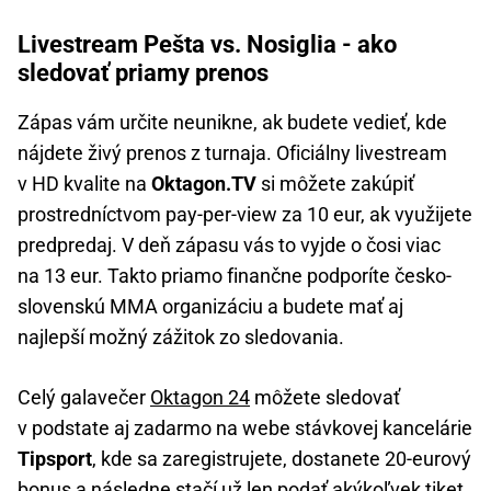
Livestream Pešta vs. Nosiglia - ako
sledovať priamy prenos
Zápas vám určite neunikne, ak budete vedieť, kde
nájdete živý prenos z turnaja. Oficiálny livestream
v HD kvalite na
Oktagon.TV
si môžete zakúpiť
prostredníctvom pay-per-view za 10 eur, ak využijete
predpredaj. V deň zápasu vás to vyjde o čosi viac
na 13 eur. Takto priamo finančne podporíte česko-
slovenskú MMA organizáciu a budete mať aj
najlepší možný zážitok zo sledovania.
Celý galavečer
Oktagon 24
môžete sledovať
v podstate aj zadarmo na webe stávkovej kancelárie
Tipsport
, kde sa zaregistrujete, dostanete 20-eurový
bonus a následne stačí už len podať akýkoľvek tiket