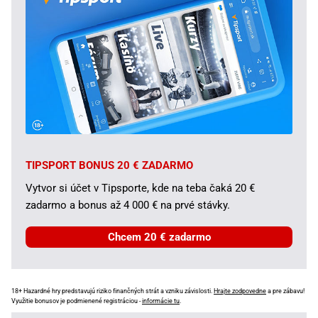
TIPSPORT BONUS 20 € ZADARMO
Vytvor si účet v Tipsporte, kde na teba čaká 20 €
zadarmo a bonus až 4 000 € na prvé stávky.
Chcem 20 € zadarmo
18+ Hazardné hry predstavujú riziko finančných strát a vzniku závislosti.
Hrajte zodpovedne
a pre zábavu!
Využitie bonusov je podmienené registráciou -
informácie tu
.