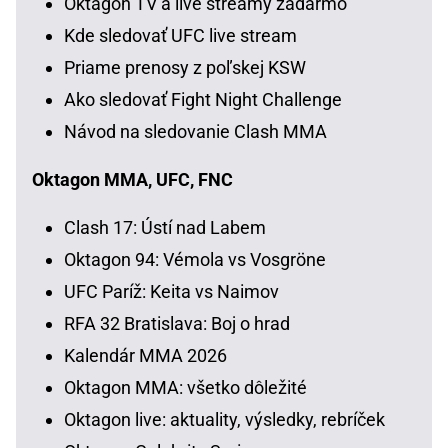
Oktagon TV a live streamy zadarmo
Kde sledovať UFC live stream
Priame prenosy z poľskej KSW
Ako sledovať Fight Night Challenge
Návod na sledovanie Clash MMA
Oktagon MMA, UFC, FNC
Clash 17: Ústí nad Labem
Oktagon 94: Vémola vs Vosgröne
UFC Paríž: Keita vs Naimov
RFA 32 Bratislava: Boj o hrad
Kalendár MMA 2026
Oktagon MMA: všetko dôležité
Oktagon live: aktuality, výsledky, rebríček