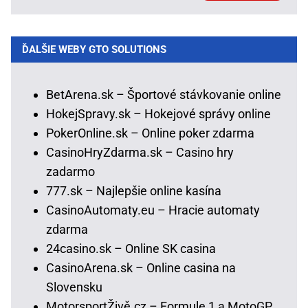
ĎALŠIE WEBY GTO SOLUTIONS
BetArena.sk – Športové stávkovanie online
HokejSpravy.sk – Hokejové správy online
PokerOnline.sk – Online poker zdarma
CasinoHryZdarma.sk – Casino hry
zadarmo
777.sk – Najlepšie online kasína
CasinoAutomaty.eu – Hracie automaty
zdarma
24casino.sk – Online SK casina
CasinoArena.sk – Online casina na
Slovensku
MotorsportŽivě.cz – Formule 1 a MotoGP