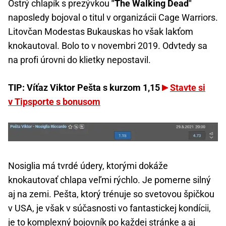
Ostrý chlapík s prezývkou
"The Walking Dead"
naposledy bojoval o titul v organizácii Cage Warriors.
Litovčan Modestas Bukauskas ho však lakťom
knokautoval. Bolo to v novembri 2019. Odvtedy sa
na profi úrovni do klietky nepostavil.
TIP: Víťaz Viktor Pešta s kurzom 1,15
Stavte si
v Tipsporte s bonusom
Nosiglia má tvrdé údery, ktorými dokáže
knokautovať chlapa veľmi rýchlo. Je pomerne silný
aj na zemi. Pešta, ktorý trénuje so svetovou špičkou
v USA, je však v súčasnosti vo fantastickej kondícii,
je to komplexný bojovník po každej stránke a aj