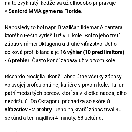
na to zvyknutý, keďže sa už dlhodobo pripravuje
v
Sanford MMA gyme na Floride
.
Naposledy to bol napr. Brazílčan Ildemar Alcantara,
ktorého Pešta vyriešil už v 1. kole. Bol to jeho tretí
zápas v rámci Oktagonu a druhé víťazstvo. Jeho
celková profi bilancia je
16 výhier (10 pred limitom)
- 6 prehier
. Často končí zápasy už v prvom kole.
Riccardo Nosiglia
ukončil absolútne všetky zápasy
vo svojej profesionálnej kariére v prvom kole. Talian
patrí medzi tých borcov, ktorí sa v klietke naozaj dlho
nezdržujú. Do Oktagonu prichádza so skóre
8
víťazstiev - 2 prehry
. Jeho najkratší zápas trval 40
sekúnd a ten najdlhší 4 minúty, 58 sekúnd.