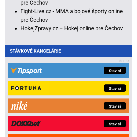
pre Čechov
Fight-Live.cz - MMA a bojové športy online
pre Čechov
HokejZpravy.cz – Hokej online pre Čechov
STÁVKOVÉ KANCELÁRIE
Stav si
Stav si
Stav si
Stav si