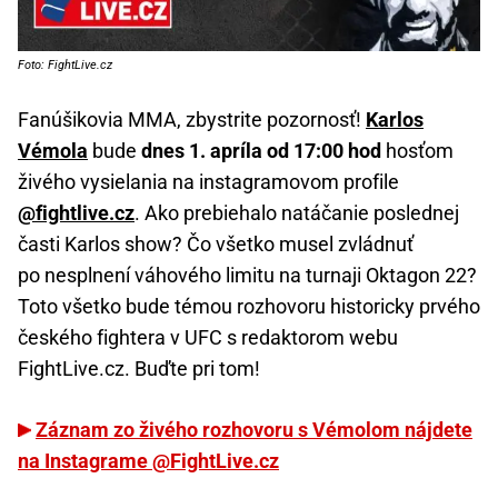
Foto: FightLive.cz
Fanúšikovia MMA, zbystrite pozornosť!
Karlos
Vémola
bude
dnes 1. apríla od 17:00 hod
hosťom
živého vysielania na instagramovom profile
@fightlive.cz
. Ako prebiehalo natáčanie poslednej
časti Karlos show? Čo všetko musel zvládnuť
po nesplnení váhového limitu na turnaji Oktagon 22?
Toto všetko bude témou rozhovoru historicky prvého
českého fightera v UFC s redaktorom webu
FightLive.cz. Buďte pri tom!
Záznam zo živého rozhovoru s Vémolom nájdete
na Instagrame @FightLive.cz