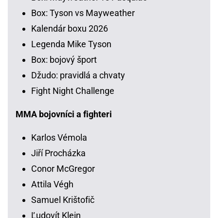
Box: Tyson vs Mayweather
Kalendár boxu 2026
Legenda Mike Tyson
Box: bojový šport
Džudo: pravidlá a chvaty
Fight Night Challenge
MMA bojovníci a fighteri
Karlos Vémola
Jiří Procházka
Conor McGregor
Attila Végh
Samuel Krištofič
Ľudovít Klein