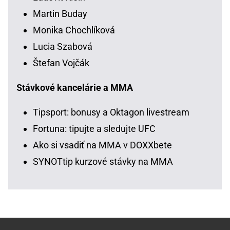
Martin Buday
Monika Chochlíková
Lucia Szabová
Štefan Vojčák
Stávkové kancelárie a MMA
Tipsport: bonusy a Oktagon livestream
Fortuna: tipujte a sledujte UFC
Ako si vsadiť na MMA v DOXXbete
SYNOTtip kurzové stávky na MMA