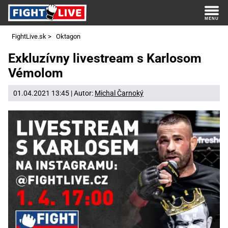
FightLive.sk
>
Oktagon
Exkluzívny livestream s Karlosom
Vémolom
01.04.2021 13:45 | Autor:
Michal Čarnoký