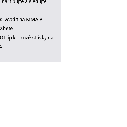
una: tipujte a sledujte
si vsadiť na MMA v
Xbete
Ttip kurzové stávky na
A