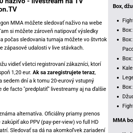
 naživo - livestream na TV
Box, džu
gon.TV
Figh
ktagon MMA môžete sledovať naživo na webe
Box:
 Tam si môžete zároveň natipovať výsledky
 a počas sledovania turnaja môžete vo štvrtok
Box:
e zápasové udalosti v live stávkach.
Pac
Box:
žu vidieť všetci registrovaní zákazníci, ktorí
Kale
spoň 1,20 eur.
Ak sa zaregistrujete teraz
,
Leg
na sedem dní a k tomu 20-eurový vstupný
Box:
e facto "predplatiť" livestreamy aj na ďalšie
Džud
Figh
 známa alternatíva. Oficiálny priamy prenos
MMA bojo
e zakúpiť ako PPV (pay-per-view) vo full HD
patrí. Sledovať sa dá na akomkoľvek zariadení