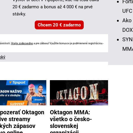
Fort
20 € zadarmo a bonus až 4 000 € na prvé
UFC
stávky.
Ako 
Chcem 20 € zadarmo
DOX
SYNO
ávislosti.
Hrajte zodpovedne
a pre zábavu! Využitie bonusov je podmienené registráciou -
MM
oký
pozerať Oktagon
Oktagon MMA:
live streamy
všetko o česko-
kých zápasov
slovenskej
vo online
organizácii