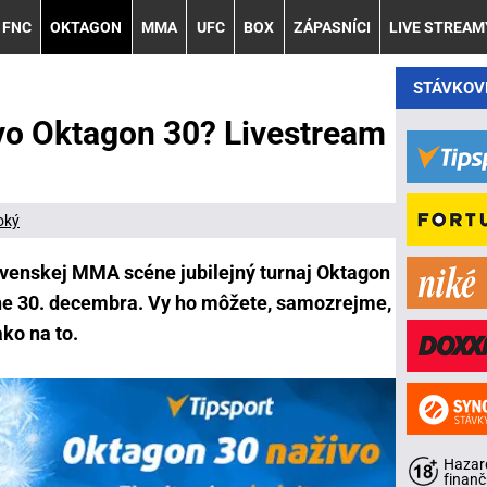
FNC
OKTAGON
MMA
UFC
BOX
ZÁPASNÍCI
LIVE STREAM
STÁVKOV
vo Oktagon 30? Livestream
oký
venskej MMA scéne jubilejný turnaj Oktagon
čne 30. decembra. Vy ho môžete, samozrejme,
ako na to.
Hazard
finanč