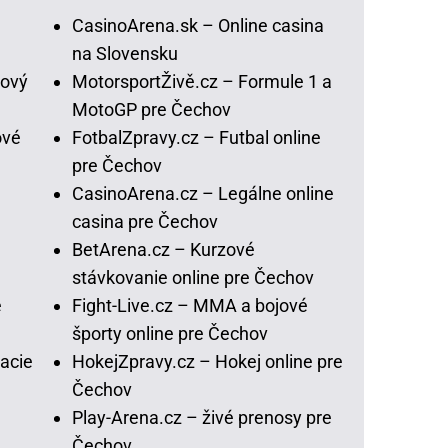
CasinoArena.sk – Online casina
na Slovensku
lový
MotorsportŽivě.cz – Formule 1 a
MotoGP pre Čechov
ové
FotbalZpravy.cz – Futbal online
pre Čechov
CasinoArena.cz – Legálne online
casina pre Čechov
BetArena.cz – Kurzové
stávkovanie online pre Čechov
e
Fight-Live.cz – MMA a bojové
športy online pre Čechov
acie
HokejZpravy.cz – Hokej online pre
Čechov
Play-Arena.cz – živé prenosy pre
Čechov