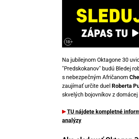
Na jubilejnom Oktagone 30 uvid
"Predskokanov" budú Bledej rob
s nebezpečným Afričanom
Che
zaujímať určite duel
Roberta P
skvelých bojovníkov z domácej 
TU nájdete kompletné informá
analýzy