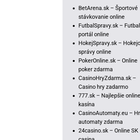
BetArena.sk – Športové
stávkovanie online
FutbalSpravy.sk – Futba
portál online
HokejSpravy.sk – Hokej
správy online
PokerOnline.sk – Online
poker zdarma
CasinoHryZdarma.sk –
Casino hry zadarmo
777.sk – Najlepšie onlin
kasína
CasinoAutomaty.eu – Hr
automaty zdarma
24casino.sk – Online SK
casina