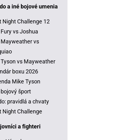
do a iné bojové umenia
t Night Challenge 12
 Fury vs Joshua
 Mayweather vs
quiao
 Tyson vs Mayweather
ndár boxu 2026
enda Mike Tyson
 bojový šport
o: pravidlá a chvaty
t Night Challenge
vníci a fighteri