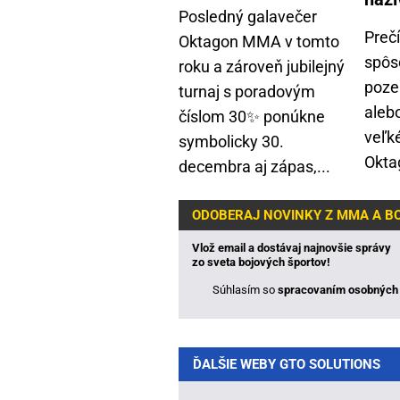
Posledný galavečer
Prečí
Oktagon MMA v tomto
spôs
roku a zároveň jubilejný
poze
turnaj s poradovým
alebo
číslom 30✨ ponúkne
veľk
symbolicky 30.
Okta
decembra aj zápas,...
ODOBERAJ NOVINKY Z MMA A B
Vlož email a dostávaj najnovšie správy
zo sveta bojových športov!
Súhlasím so
spracovaním osobných 
ĎALŠIE WEBY GTO SOLUTIONS