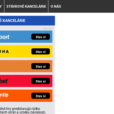
Y
STÁVKOVÉ KANCELÁRIE
O NÁS
É KANCELÁRIE
Stav si
Stav si
Stav si
Stav si
Stav si
né hry predstavujú riziko
ných strát a vzniku závislosti.