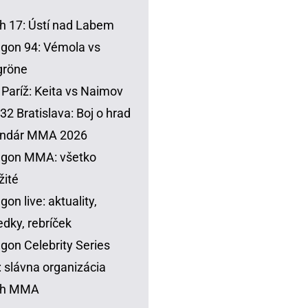
h 17: Ústí nad Labem
gon 94: Vémola vs
gröne
Paríž: Keita vs Naimov
32 Bratislava: Boj o hrad
endár MMA 2026
agon MMA: všetko
žité
gon live: aktuality,
edky, rebríček
gon Celebrity Series
 slávna organizácia
sh MMA