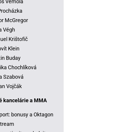
os Vémola
 Procházka
or McGregor
la Végh
el Krištofič
vít Klein
in Buday
ka Chochlíková
a Szabová
an Vojčák
é kancelárie a MMA
port: bonusy a Oktagon
stream