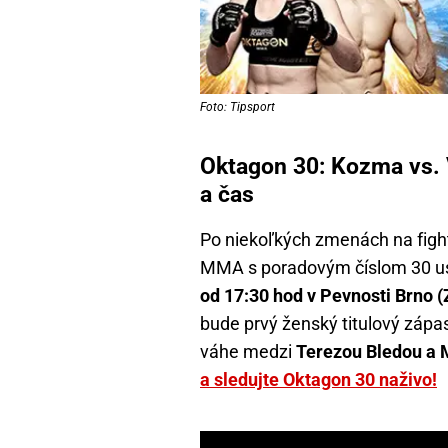
Foto: Tipsport
Oktagon 30: Kozma vs. V
a čas
Po niekoľkých zmenách na fight
MMA s poradovým číslom 30 u
od 17:30 hod v Pevnosti Brno
bude prvý ženský titulový zápa
váhe medzi
Terezou Bledou a 
a sledujte Oktagon 30 naživo!