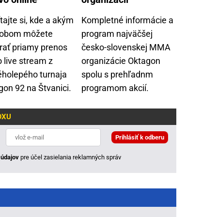
tajte si, kde a akým
Kompletné informácie a
obom môžete
program najväčšej
rať priamy prenos
česko-slovenskej MMA
 live stream z
organizácie Oktagon
éholepého turnaja
spolu s prehľadnm
gon 92 na Štvanici.
programom akcií.
OXU
údajov
pre účel zasielania reklamných správ