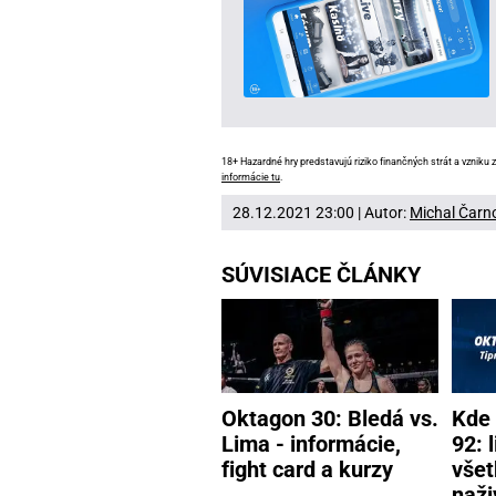
18+ Hazardné hry predstavujú riziko finančných strát a vzniku z
informácie tu
.
28.12.2021 23:00 | Autor:
Michal Čarn
SÚVISIACE ČLÁNKY
Oktagon 30: Bledá vs.
Kde 
Lima - informácie,
92: 
fight card a kurzy
všet
naži