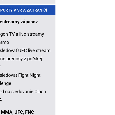
PORTY V SR A ZAHRANIČÍ
estreamy zápasov
gon TV a live streamy
armo
sledovať UFC live stream
me prenosy z poľskej
W
sledovať Fight Night
lenge
d na sledovanie Clash
A
 MMA, UFC, FNC