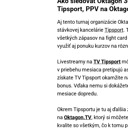
Ako sledovať Oktagon 30
Tipsport, PPV na Okta
Aj tento turnaj organizácie O
stávkovej kancelárie
Tipsport
.
všetkých zápasov na fight card
využiť aj ponuku kurzov na rôzn
Livestreamy na
TV Tipsport
mô
v priebehu mesiaca pretipujú a
získate TV Tipsport okamžite 
bonus. Vďaka nemu si dokážete d
mesiace dopredu.
Okrem Tipsportu je tu aj ďalšia
na
Oktagon.TV
, ktorý si môžet
kvalite so všetkým, čo k tomu 