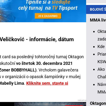
BOJOVÉ Š
MMA liv
Okta
eličković - informácie, dátum
zad
Kde 
Pria
 card sa posledný tohtoročný turnaj Oktagon
KS
skutoční
vo štvrtok 30. decembra 2021
Ako 
 (Zoner BOBBYHALL)
. Vrcholom galavečera
s v organizácii o opasok šampiónky v mušej
Chal
Mabelly Lima
.
Kliknite sem, stavte si
Návo
MM
Oktagon