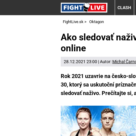
CLASH
FightLive.sk
>
Oktagon
Ako sledovať naži
online
28.12.2021 23:00 | Autor:
Michal Čarn
Rok 2021 uzavrie na česko-slo
30, ktorý sa uskutoční prízna
sledovať naživo. Prečítajte si, 