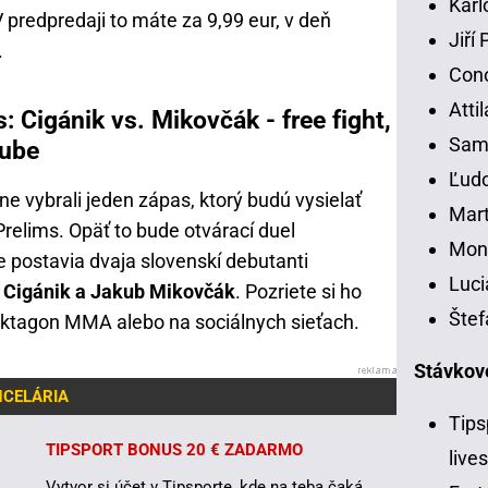
Karl
V predpredaji to máte za 9,99 eur, v deň
Jiří
.
Con
Atti
 Cigánik vs. Mikovčák - free fight,
Samu
Tube
Ľudo
ne vybrali jeden zápas, ktorý budú vysielať
Mart
relims. Opäť to bude otvárací duel
Moni
e postavia dvaja slovenskí debutanti
Luci
Cigánik a Jakub Mikovčák
. Pozriete si ho
Štef
Oktagon MMA alebo na sociálnych sieťach.
Stávkov
NCELÁRIA
Tips
TIPSPORT BONUS 20 € ZADARMO
live
Vytvor si účet v Tipsporte, kde na teba čaká