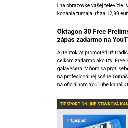
i na obrazovke vašej televízie. 
konania turnaja už za 12,99 eur
Oktagon 30 Free Prelims:
zápas zadarmo na You
Aj tentokrát promotéri už tradič
celkom zadarmo ako tzv. Free P
galavečera. V ňom sa proti seb
na profesionálnej scéne
Tomáš 
na oficiálnom YouTube kanáli 
TIPSPORT ONLINE STÁVKOVÁ KA